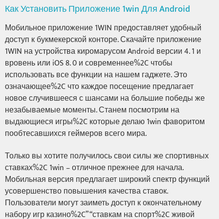
Как Установить Приложение 1win Для Android
Мобильное приложение 1WIN предоставляет удобный
доступ к букмекерской конторе. Скачайте приложение
1WIN на устройства киромарусом Android версии 4. 1 и
вровень или iOS 8. 0 и современнее%2C чтобы
использовать все функции на нашем гаджете. Это
означающее%2C что каждое посещение предлагает
новое случившееся с шансами на большие победы же
незабываемые моменты. Станем посмотрим на
выдающиеся игры%2C которые делаю 1win фаворитом
пообтесавшихся геймеров всего мира.
Только вы хотите получилось свои силы же спортивных
ставках%2C 1win – отличное прежнее для начала.
Мобильная версия предлагает широкий спектр функций
усовершенство повышения качества ставок.
Пользователи могут заиметь доступ к окончательному
набору игр казино%2C” “ставкам на спорт%2C живой