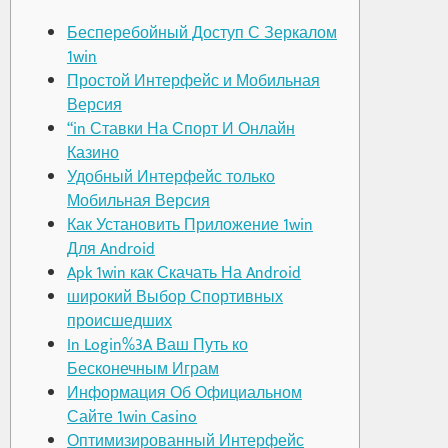
Бесперебойный Доступ С Зеркалом
1win
Простой Интерфейс и Мобильная
Версия
“in Ставки На Спорт И Онлайн
Казино
Удобный Интерфейс только
Мобильная Версия
Как Установить Приложение 1win
Для Android
Apk 1win как Скачать На Android
широкий Выбор Спортивных
происшедших
In Login%3A Ваш Путь ко
Бесконечным Играм
Информация Об Официальном
Сайте 1win Casino
Оптимизированный Интерфейс