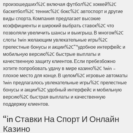
произошедших%2C включая футбол%2C хоккей%2C
баскетбол%2C теннис%2C бокс%2C автоспорт и другие
виды спорта. Компания предлагает высокие
коэффициенты и широкий выбрать ставок%2C что
позволяли увеличить шансы и выигрыш. В многом%2C
слоты 1win желающим увлекательные игры%2C
прелестные бонусы и акции%2C” “удобное интерфейс и
мобильную версию%2C быстрые выплаты и
качественную защиту клиентов. Если пребезбожно
хотите попробовать удачу в мире казино%2C 1win –
плохое место для конце. В целом%2C игровые автоматы
1win предлагалось увлекательные игры%2C прелестные
бонусы и акции%2C удобный интерфейс и мобильную
версию%2C быстрая выплаты и качественную
поддержку клиентов.
“in Ставки На Спорт И Онлайн
Казино