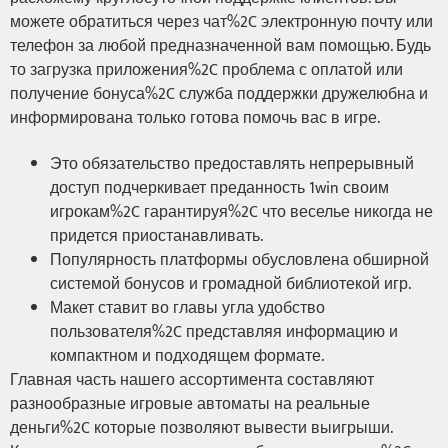
можете обратиться через чат%2C электронную почту или
телефон за любой предназначенной вам помощью. Будь
то загрузка приложения%2C проблема с оплатой или
получение бонуса%2C служба поддержки дружелюбна и
информирована только готова помочь вас в игре.
Это обязательство предоставлять непрерывный
доступ подчеркивает преданность 1win своим
игрокам%2C гарантируя%2C что веселье никогда не
придется приостанавливать.
Популярность платформы обусловлена обширной
системой бонусов и громадной библиотекой игр.
Макет ставит во главы угла удобство
пользователя%2C представляя информацию и
компактном и подходящем формате.
Главная часть нашего ассортимента составляют
разнообразные игровые автоматы на реальные
деньги%2C которые позволяют вывести выигрыши.