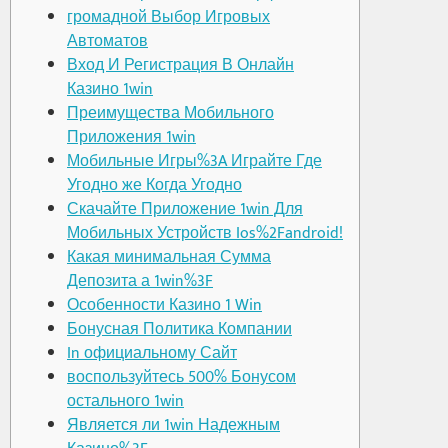
громадной Выбор Игровых
Автоматов
Вход И Регистрация В Онлайн
Казино 1win
Преимущества Мобильного
Приложения 1win
Мобильные Игры%3A Играйте Где
Угодно же Когда Угодно
Скачайте Приложение 1win Для
Мобильных Устройств Ios%2Fandroid!
Какая минимальная Сумма
Депозита а 1win%3F
Особенности Казино 1 Win
Бонусная Политика Компании
In официальному Сайт
воспользуйтесь 500% Бонусом
остального 1win
Является ли 1win Надежным