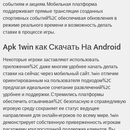
событиям и акциям. Мобильная платформа
поддерживает прямые трансляции созданных
спортивных событий%2C обеспечивая обновления в
режиме реального времени и возможность делать
ставки в процессе игры.
Apk 1win как Скачать На Android
Некоторые игроки заставляют использовать
приложения%2C даже многим удобнее начать делать
ставки на сейчас через мобильный сайт. 1win отличии
ориентированным на пользователя подходом%2C
предлагая идеальное сочетание развлечений%2C
удобнее и поддержки. Стремились платформы
обеспечить отзывчивая%2C безопасную и справедливую
игровую среду сохраняет ее статус ведущее
направления для онлайн-игроков по всему мире. 1win
демонстрирует собственную приверженность игрокам
расхожему круглосуточной поддержке клиентов. Вы