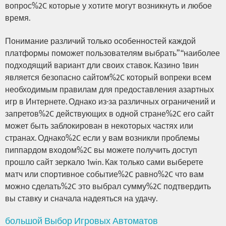
вопрос%2C которые у хотите могут возникнуть и любое
время.
Понимание различий только особенностей каждой
платформы поможет пользователям выбрать” “наиболее
подходящий вариант дли своих ставок. Казино 1вин
является безопасно сайтом%2C который вопреки всем
необходимым правилам для предоставления азартных
игр в Интернете. Однако из-за различных ограничений и
запретов%2C действующих в одной стране%2C его сайт
может быть заблокирован в некоторых частях или
странах. Однако%2C если у вам возникли проблемы
пиппардом входом%2C вы можете получить доступ
прошло сайт зеркало 1win. Как только сами выберете
матч или спортивное событие%2C равно%2C что вам
можно сделать%2C это выбрал сумму%2C подтвердить
вы ставку и сначала надеяться на удачу.
большой Выбор Игровых Автоматов