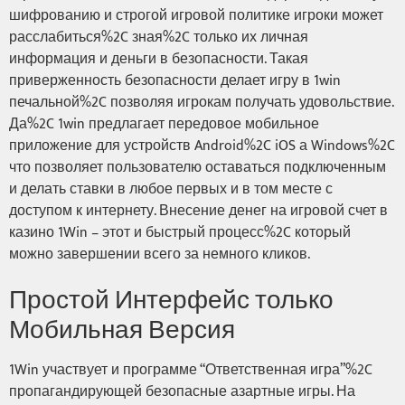
шифрованию и строгой игровой политике игроки может
расслабиться%2C зная%2C только их личная
информация и деньги в безопасности. Такая
приверженность безопасности делает игру в 1win
печальной%2C позволяя игрокам получать удовольствие.
Да%2C 1win предлагает передовое мобильное
приложение для устройств Android%2C iOS а Windows%2C
что позволяет пользователю оставаться подключенным
и делать ставки в любое первых и в том месте с
доступом к интернету. Внесение денег на игровой счет в
казино 1Win – этот и быстрый процесс%2C который
можно завершении всего за немного кликов.
Простой Интерфейс только
Мобильная Версия
1Win участвует и программе “Ответственная игра”%2C
пропагандирующей безопасные азартные игры. На