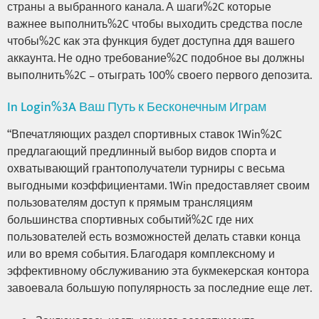
страны а выбранного канала. А шаги%2C которые
важнее выполнить%2C чтобы выходить средства после
чтобы%2C как эта функция будет доступна ддя вашего
аккаунта. Не одно требование%2C подобное вы должны
выполнить%2C – отыграть 100% своего первого депозита.
In Login%3A Ваш Путь к Бесконечным Играм
“Впечатляющих раздел спортивных ставок 1Win%2C
предлагающий предлинный выбор видов спорта и
охватывающий грантополучатели турниры с весьма
выгодными коэффициентами. 1Win предоставляет своим
пользователям доступ к прямым трансляциям
большинства спортивных событий%2C где них
пользователей есть возможностей делать ставки конца
или во время события. Благодаря комплексному и
эффективному обслуживанию эта букмекерская контора
завоевала большую популярность за последние еще лет.