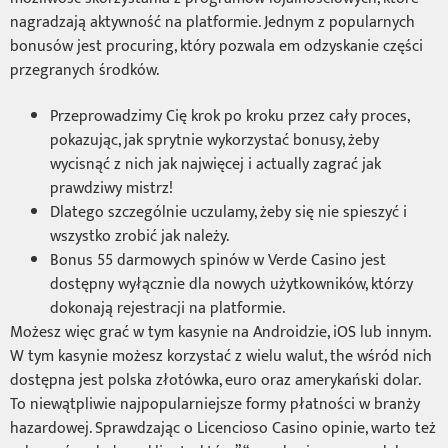
nagradzają aktywność na platformie. Jednym z popularnych
bonusów jest procuring, który pozwala em odzyskanie części
przegranych środków.
Przeprowadzimy Cię krok po kroku przez cały proces,
pokazując, jak sprytnie wykorzystać bonusy, żeby
wycisnąć z nich jak najwięcej i actually zagrać jak
prawdziwy mistrz!
Dlatego szczególnie uczulamy, żeby się nie spieszyć i
wszystko zrobić jak należy.
Bonus 55 darmowych spinów w Verde Casino jest
dostępny wyłącznie dla nowych użytkowników, którzy
dokonają rejestracji na platformie.
Możesz więc grać w tym kasynie na Androidzie, iOS lub innym.
W tym kasynie możesz korzystać z wielu walut, the wśród nich
dostępna jest polska złotówka, euro oraz amerykański dolar.
To niewątpliwie najpopularniejsze formy płatności w branży
hazardowej. Sprawdzając o Licencioso Casino opinie, warto też