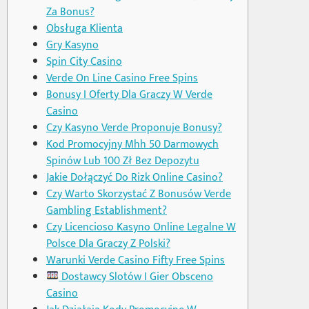
Za Bonus?
Obsługa Klienta
Gry Kasyno
Spin City Casino
Verde On Line Casino Free Spins
Bonusy I Oferty Dla Graczy W Verde
Casino
Czy Kasyno Verde Proponuje Bonusy?
Kod Promocyjny Mhh 50 Darmowych
Spinów Lub 100 Zł Bez Depozytu
Jakie Dołączyć Do Rizk Online Casino?
Czy Warto Skorzystać Z Bonusów Verde
Gambling Establishment?
Czy Licencioso Kasyno Online Legalne W
Polsce Dla Graczy Z Polski?
Warunki Verde Casino Fifty Free Spins
Dostawcy Slotów I Gier Obsceno
Casino