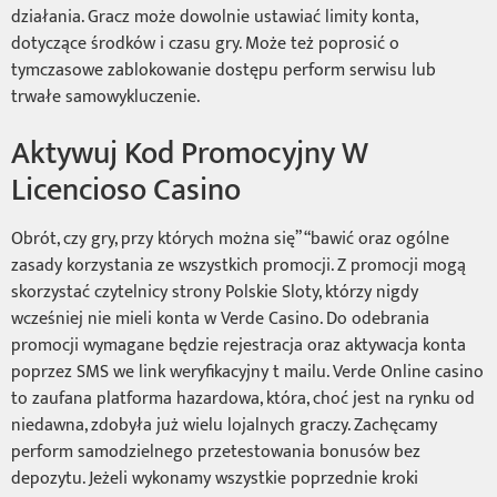
działania. Gracz może dowolnie ustawiać limity konta,
dotyczące środków i czasu gry. Może też poprosić o
tymczasowe zablokowanie dostępu perform serwisu lub
trwałe samowykluczenie.
Aktywuj Kod Promocyjny W
Licencioso Casino
Obrót, czy gry, przy których można się” “bawić oraz ogólne
zasady korzystania ze wszystkich promocji. Z promocji mogą
skorzystać czytelnicy strony Polskie Sloty, którzy nigdy
wcześniej nie mieli konta w Verde Casino. Do odebrania
promocji wymagane będzie rejestracja oraz aktywacja konta
poprzez SMS we link weryfikacyjny t mailu. Verde Online casino
to zaufana platforma hazardowa, która, choć jest na rynku od
niedawna, zdobyła już wielu lojalnych graczy. Zachęcamy
perform samodzielnego przetestowania bonusów bez
depozytu. Jeżeli wykonamy wszystkie poprzednie kroki