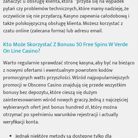
zahaczyć u obsługę klienta, która” “przyda się na wypadek
pytań czy problemów technicznych, które mamy nadzieję, że
oczywiście się nie przydarzą. Kasyno zapewnia całodobową i
także polskojęzyczną obsługę klienta. Możesz korzystać z
czatu online (zalecana forma) lub adresu email.
Kto Może Skorzystać Z Bonusu 50 Free Spins W Verde
On Line Casino?
Warto regularnie sprawdzać stronę kasyna, aby być na bieżąco
z nowymi ofertami i ewentualnym powrotem kodów
promocyjnych watts przyszłości. Wśród najpopularniejszych
promocji w Obsceno Casino znajdują się przede wszystkim
bonusy bez depozytu, które cieszą się dużym
zainteresowaniem wśród nowych graczy. Jedną z najczęściej
wybieranych ofert jest bonus hundred zł, który można
otrzymać po spełnieniu warunków rejestracji i actually
weryfikacji konta.
Jednak niektóre metody są dostępne tylko dla