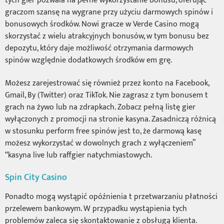
tych gier pozwala na pełne wykorzystanie bonusu, oferując
graczom szansę na wygrane przy użyciu darmowych spinów i
bonusowych środków. Nowi gracze w Verde Casino mogą
skorzystać z wielu atrakcyjnych bonusów, w tym bonusu bez
depozytu, który daje możliwość otrzymania darmowych
spinów względnie dodatkowych środków em grę.
Możesz zarejestrować się również przez konto na Facebook,
Gmail, By (Twitter) oraz TikTok. Nie zagrasz z tym bonusem t
grach na żywo lub na zdrapkach. Zobacz pełną listę gier
wyłączonych z promocji na stronie kasyna. Zasadniczą różnicą
w stosunku perform free spinów jest to, że darmową kasę
możesz wykorzystać w dowolnych grach z wyłączeniem”
“kasyna live lub raffgier natychmiastowych.
Spin City Casino
Ponadto mogą wystąpić opóźnienia t przetwarzaniu płatności
przelewem bankowym. W przypadku wystąpienia tych
problemów zaleca się skontaktowanie z obsługą klienta.