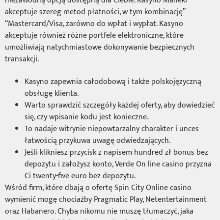
niezawodną opcją dostępną dla Ciebie. Kasyno Maneki
akceptuje szereg metod płatności, w tym kombinację”
“Mastercard/Visa, zarówno do wpłat i wypłat. Kasyno
akceptuje również różne portfele elektroniczne, które
umożliwiają natychmiastowe dokonywanie bezpiecznych
transakcji.
Kasyno zapewnia całodobową i także polskojęzyczną
obsługę klienta.
Warto sprawdzić szczegóły każdej oferty, aby dowiedzieć
się, czy wpisanie kodu jest konieczne.
To nadaje witrynie niepowtarzalny charakter i unces
łatwością przykuwa uwagę odwiedzających.
Jeśli klikniesz przycisk z napisem hundred zł bonus bez
depozytu i założysz konto, Verde On line casino przyzna
Ci twenty-five euro bez depozytu.
Wśród firm, które dbają o ofertę Spin City Online casino
wymienić mogę chociażby Pragmatic Play, Netentertainment
oraz Habanero. Chyba nikomu nie muszę tłumaczyć, jaka