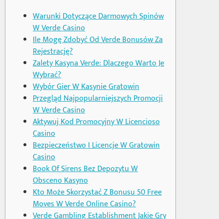
Warunki Dotyczące Darmowych Spinów
W Verde Casino
Ile Mogę Zdobyć Od Verde Bonusów Za
Rejestrację?
Zalety Kasyna Verde: Dlaczego Warto Je
Wybrać?
Wybór Gier W Kasynie Gratowin
Przegląd Najpopularniejszych Promocji
W Verde Casino
Aktywuj Kod Promocyjny W Licencioso
Casino
Bezpieczeństwo I Licencje W Gratowin
Casino
Book Of Sirens Bez Depozytu W
Obsceno Kasyno
Kto Może Skorzystać Z Bonusu 50 Free
Moves W Verde Online Casino?
Verde Gambling Establishment Jakie Gry