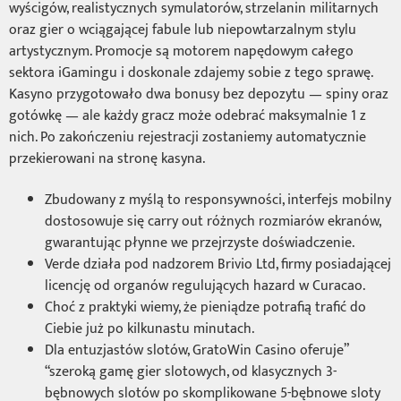
wyścigów, realistycznych symulatorów, strzelanin militarnych
oraz gier o wciągającej fabule lub niepowtarzalnym stylu
artystycznym. Promocje są motorem napędowym całego
sektora iGamingu i doskonale zdajemy sobie z tego sprawę.
Kasyno przygotowało dwa bonusy bez depozytu — spiny oraz
gotówkę — ale każdy gracz może odebrać maksymalnie 1 z
nich. Po zakończeniu rejestracji zostaniemy automatycznie
przekierowani na stronę kasyna.
Zbudowany z myślą to responsywności, interfejs mobilny
dostosowuje się carry out różnych rozmiarów ekranów,
gwarantując płynne we przejrzyste doświadczenie.
Verde działa pod nadzorem Brivio Ltd, firmy posiadającej
licencję od organów regulujących hazard w Curacao.
Choć z praktyki wiemy, że pieniądze potrafią trafić do
Ciebie już po kilkunastu minutach.
Dla entuzjastów slotów, GratoWin Casino oferuje”
“szeroką gamę gier slotowych, od klasycznych 3-
bębnowych slotów po skomplikowane 5-bębnowe sloty