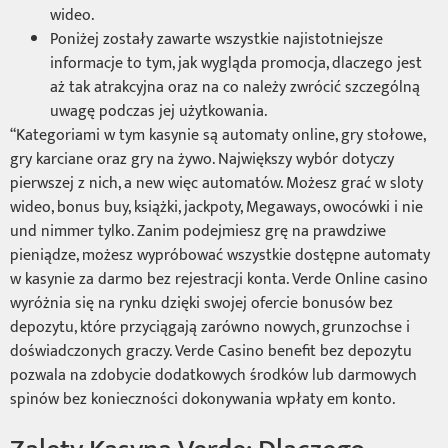
wideo.
Poniżej zostały zawarte wszystkie najistotniejsze
informacje to tym, jak wygląda promocja, dlaczego jest
aż tak atrakcyjna oraz na co należy zwrócić szczególną
uwagę podczas jej użytkowania.
“Kategoriami w tym kasynie są automaty online, gry stołowe,
gry karciane oraz gry na żywo. Największy wybór dotyczy
pierwszej z nich, a new więc automatów. Możesz grać w sloty
wideo, bonus buy, książki, jackpoty, Megaways, owocówki i nie
und nimmer tylko. Zanim podejmiesz grę na prawdziwe
pieniądze, możesz wypróbować wszystkie dostępne automaty
w kasynie za darmo bez rejestracji konta. Verde Online casino
wyróżnia się na rynku dzięki swojej ofercie bonusów bez
depozytu, które przyciągają zarówno nowych, grunzochse i
doświadczonych graczy. Verde Casino benefit bez depozytu
pozwala na zdobycie dodatkowych środków lub darmowych
spinów bez konieczności dokonywania wpłaty em konto.