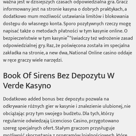
ważna jest w dzisiejszych czasach odpowiedzialna gra. Gracz
informowany jest na stronie kasyna o dobrych praktykach, a
dodatkowo mum możliwość ustawiania limitów i blokowania
dostępu do własnego konta. Sporo pozytywnych rzeczy mogę
napisać także o metodach płatności w tym kasynie online. O
bezpieczeństwie w tym kasynie” “świadczy też wdrożenie zasad
odpowiedzialnej gry. Raz, że poświęcona została im specjalna
zakładka na stronie, a new dwa, National Online casino oddaje
w ręce graczy wiele narzędzi.
Book Of Sirens Bez Depozytu W
Verde Kasyno
Dodatkowo added bonus bez depozytu pozwala na
odkrywanie różnych gier w kasynie i znalezienie ulubionej, nie
obciążając przy tym swojego budżetu. Dla tych, którzy
regularnie odwiedzają Licencioso Casino, przygotowano
szereg specjalnych ofert. Stałym graczom przysługuje
możliwość skorzystania z programów lojalnościowych, które