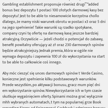
Gambling establishment proponuje również drugi” “added
bonus bez depozytu t postaci 100 złotych darmowej kasy bez
depozytu! Jest to be able to niesamowicie korzystna chollo
dlatego, że mamy niski warunek obrotu w postaci x3 oraz 5 dni
na jego spełnienie! Takie warunki są rzadko spotykane,
company czyni tę ofertę na darmową kasę jeszcze bardziej
atrakcyjną. Oczywiście — jeżeli chodzi o potencjał do zabawy,
benefit powitalny oferujący aż zł oraz 230 darmowych spinów
będzie atrakcyjniejszy. Jednak premia, która w ogóle nie
wymaga depozytu i zapewnia 100 zł do wykorzystania na start
to be able to całkowicie coś innego.
Aby móc cieszyć się unces darmowych spinów t Verde Casino,
konieczne jest spełnienie kilku podstawowych warunków.
Przede wszystkim, po aktywacji bonusu, gracz mum pięć dni
em wykorzystanie spinów. Niewykorzystanie ich w tym czasie
skutkuje wygaśnięciem oferty. Spinami można grać wyłącznie
mhh wybranych automatach, t tym na popularnej grze Book