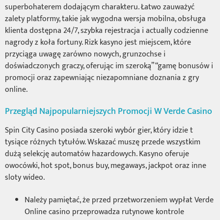
superbohaterem dodającym charakteru. Łatwo zauważyć
zalety platformy, takie jak wygodna wersja mobilna, obsługa
klienta dostępna 24/7, szybka rejestracja i actually codzienne
nagrody z koła fortuny. Rizk kasyno jest miejscem, które
przyciąga uwagę zarówno nowych, grunzochse i
doświadczonych graczy, oferując im szeroką” “gamę bonusów i
promocji oraz zapewniając niezapomniane doznania z gry
online.
Przegląd Najpopularniejszych Promocji W Verde Casino
Spin City Casino posiada szeroki wybór gier, który idzie t
tysiące różnych tytułów. Wskazać muszę przede wszystkim
dużą selekcję automatów hazardowych. Kasyno oferuje
owocówki, hot spot, bonus buy, megaways, jackpot oraz inne
sloty wideo.
Należy pamiętać, że przed przetworzeniem wypłat Verde
Online casino przeprowadza rutynowe kontrole