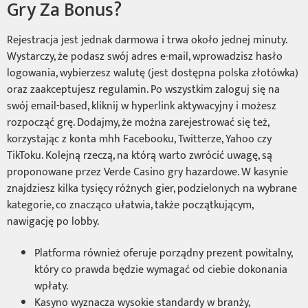
Gry Za Bonus?
Rejestracja jest jednak darmowa i trwa około jednej minuty.
Wystarczy, że podasz swój adres e-mail, wprowadzisz hasło
logowania, wybierzesz walutę (jest dostępna polska złotówka)
oraz zaakceptujesz regulamin. Po wszystkim zaloguj się na
swój email-based, kliknij w hyperlink aktywacyjny i możesz
rozpocząć grę. Dodajmy, że można zarejestrować się też,
korzystając z konta mhh Facebooku, Twitterze, Yahoo czy
TikToku. Kolejną rzeczą, na którą warto zwrócić uwagę, są
proponowane przez Verde Casino gry hazardowe. W kasynie
znajdziesz kilka tysięcy różnych gier, podzielonych na wybrane
kategorie, co znacząco ułatwia, także początkującym,
nawigację po lobby.
Platforma również oferuje porządny prezent powitalny,
który co prawda będzie wymagać od ciebie dokonania
wpłaty.
Kasyno wyznacza wysokie standardy w branży,