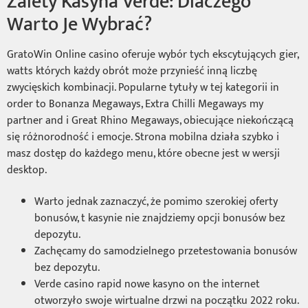
Zalety Kasyna Verde: Dlaczego
Warto Je Wybrać?
GratoWin Online casino oferuje wybór tych ekscytujących gier,
watts których każdy obrót może przynieść inną liczbę
zwycięskich kombinacji. Popularne tytuły w tej kategorii in
order to Bonanza Megaways, Extra Chilli Megaways my
partner and i Great Rhino Megaways, obiecujące niekończącą
się różnorodność i emocje. Strona mobilna działa szybko i
masz dostęp do każdego menu, które obecne jest w wersji
desktop.
Warto jednak zaznaczyć, że pomimo szerokiej oferty
bonusów, t kasynie nie znajdziemy opcji bonusów bez
depozytu.
Zachęcamy do samodzielnego przetestowania bonusów
bez depozytu.
Verde casino rapid nowe kasyno on the internet
otworzyło swoje wirtualne drzwi na początku 2022 roku.