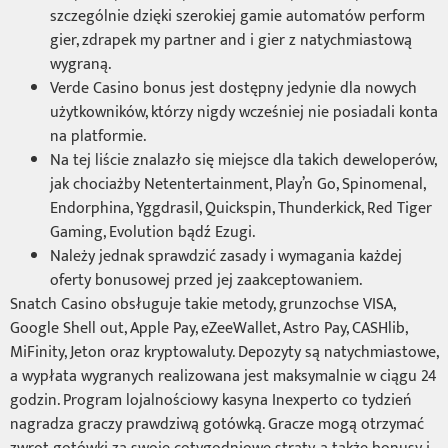
szczególnie dzięki szerokiej gamie automatów perform
gier, zdrapek my partner and i gier z natychmiastową
wygraną.
Verde Casino bonus jest dostępny jedynie dla nowych
użytkowników, którzy nigdy wcześniej nie posiadali konta
na platformie.
Na tej liście znalazło się miejsce dla takich deweloperów,
jak chociażby Netentertainment, Play’n Go, Spinomenal,
Endorphina, Yggdrasil, Quickspin, Thunderkick, Red Tiger
Gaming, Evolution bądź Ezugi.
Należy jednak sprawdzić zasady i wymagania każdej
oferty bonusowej przed jej zaakceptowaniem.
Snatch Casino obsługuje takie metody, grunzochse VISA,
Google Shell out, Apple Pay, eZeeWallet, Astro Pay, CASHlib,
MiFinity, Jeton oraz kryptowaluty. Depozyty są natychmiastowe,
a wypłata wygranych realizowana jest maksymalnie w ciągu 24
godzin. Program lojalnościowy kasyna Inexperto co tydzień
nagradza graczy prawdziwą gotówką. Gracze mogą otrzymać