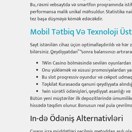
Bu, rəsmi vebsaytda və smartfon proqramında istif
performansa malik unikal məhsuldur. Statistika nail
tez başa düşməyə kömək edəcəkdir.
Mobil Tətbiq Və Texnoloji Üs
Sayt istənilən cihaz üçün optimallaşdırılıb və hər 
bilərsiniz. Qeydiyyatdan” “sonra balansınızı artırar
1Win Casino bölməsində sevilən oyunlardan b
Onu yükləmək və xüsusi promosiyalardan yar
Bu slot proqressiv oyundur və cekpot udmaq
Təşkilat Kurasaoda qanuni qeydiyyata alındığ
1win sürətli ödənişləri, qeydiyyat asanlığı v
Bütün yeni müştərilər ilk depozitlərində ümumil
hissədə təqdim olunur. Bonusun real pula çevrilmə
In-də Ödəniş Alternativləri
Çıxarış icra müddətləri seçilmiş metoddan asılı olar