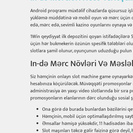
Android proqramı müxtəlif cihazlarda qüsursuz işlə
yükləmə müddətinə və mobil oyun və mərc üçün opti
edə, mərc edə, sevimli kazino oyunlarını oynaya və 
1Win qeydiyyat ilk depozitini qoyan istifadəçilərə
üçün hər bukmekerin özünün spesifik tələbləri olu
slotlara şamil olunur, oyunçunun uduzduğu pulun 30
In-də Mərc Növləri Və Məslə
Siz həmçinin onlayn slot machine game oynayarkən k
hesabınıza köçürüləcək. Müvəqqəti promosyonlar da 
administrasiya ən yaxşı video slotlarında bir sıra
promosyonların elanlarının dərc olunduğu sosial 
Ona görə də burada bunlardan bəzilərini qey
Həmçinin, mobil üçün optimallaşdırılmış say
Əmsallar həmişə yüksəkdir, 11 hadisədən ibar
Slot maşınları təkcə gəlir faizinə görə deyil