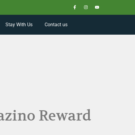
Stay With Us
Contact us
Kazino Reward