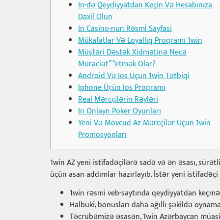
In-də Qeydiyyatdan Keçin Və Hesabınıza
Daxil Olun
In Casino-nun Rəsmi̇ Sayfasi
Mükafatlar Və Loyallıq Proqramı 1win
Müştəri Dəstək Xidmətinə Necə
Müraciət” “etmək Olar?
Android Və Ios Üçün 1win Tətbiqi
Iphone Üçün Ios Proqramı
Real Mərcçilərin Rəyləri
In Onlayn Poker Oyunları
Yeni Və Mövcud Az Mərcçilər Üçün 1win
Promosyonları
1win AZ yeni istifadəçilərə sadə və ən əsası, sürə
üçün asan addımlar hazırlayıb. İstər yeni istifadəç
1win rəsmi veb-saytında qeydiyyatdan keçmək
Halbuki, bonusları daha ağıllı şəkildə oyn
Təcrübəmizə əsasən, 1win Azərbaycan müasir,