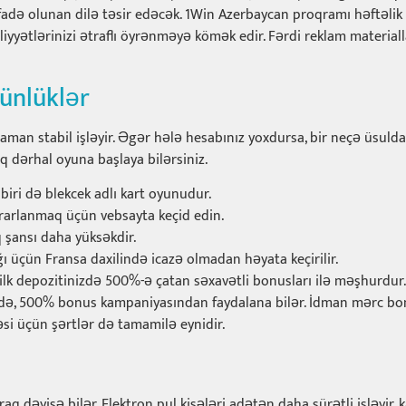
adə olunan dilə təsir edəcək. 1Win Azerbaycan proqramı həftəlik ö
iyyətlərinizi ətraflı öyrənməyə kömək edir. Fərdi reklam materiall
tünlüklər
zaman stabil işləyir. Əgər hələ hesabınız yoxdursa, bir neçə üsuld
aq dərhal oyuna başlaya bilərsiniz.
iri də blekcek adlı kart oyunudur.
arlanmaq üçün vebsayta keçid edin.
 şansı daha yüksəkdir.
ı üçün Fransa daxilində icazə olmadan həyata keçirilir.
ə ilk depozitinizdə 500%-ə çatan səxavətli bonusları ilə məşhurdur.
ikdə, 500% bonus kampaniyasından faydalana bilər. İdman mərc b
si üçün şərtlər də tamamilə eynidir.
aq dəyişə bilər. Elektron pul kisələri adətən daha sürətli işləyir, 