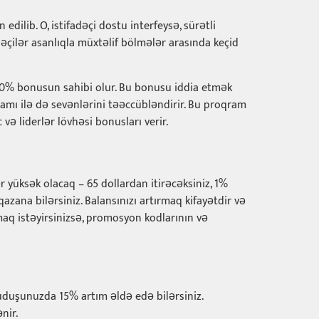
ilib. O, istifadəçi dostu interfeysə, sürətli
əçilər asanlıqla müxtəlif bölmələr arasında keçid
 500% bonusun sahibi olur. Bu bonusu iddia etmək
amı ilə də sevənlərini təəccübləndirir. Bu proqram
ə liderlər lövhəsi bonusları verir.
r yüksək olacaq – 65 dollardan itirəcəksiniz, 1%
zana bilərsiniz. Balansınızı artırmaq kifayətdir və
maq istəyirsinizsə, promosyon kodlarının və
 uduşunuzda 15% artım əldə edə bilərsiniz.
nir.