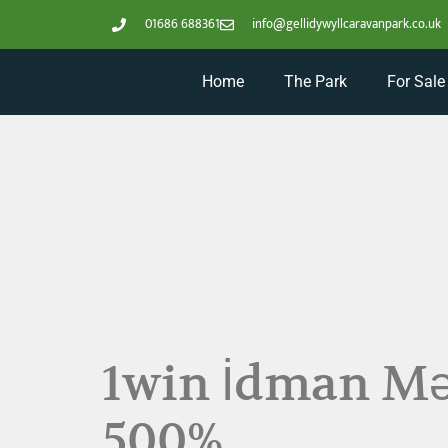
01686 688361
info@gellidywyllcaravanpark.co.uk
Home
The Park
For Sale
1win İdman M
500%