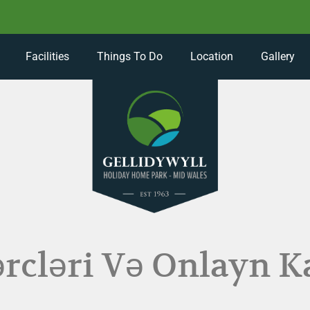
Facilities
Things To Do
Location
Gallery
ərcləri Və Onlayn 