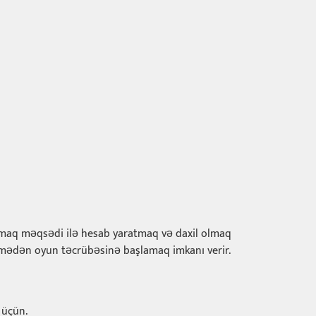
n olmaq məqsədi ilə hesab yaratmaq və daxil olmaq
itirmədən oyun təcrübəsinə başlamaq imkanı verir.
 üçün.