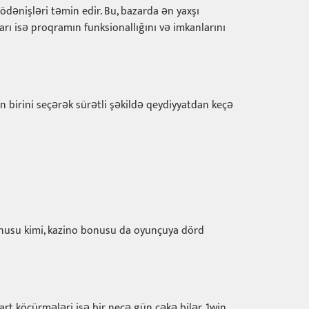
dənişləri təmin edir. Bu, bazarda ən yaxşı
arı isə proqramın funksionallığını və imkanlarını
an birini seçərək sürətli şəkildə qeydiyyatdan keçə
onusu kimi, kazino bonusu da oyunçuya dörd
kart köçürmələri isə bir neçə gün çəkə bilər. 1win