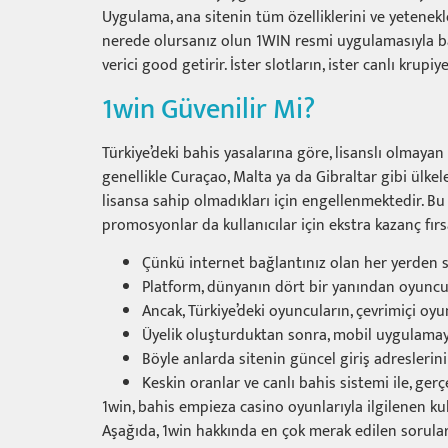
Uygulama, ana sitenin tüm özelliklerini ve yetenekl
nerede olursanız olun 1WIN resmi uygulamasıyla bah
verici good getirir. İster slotların, ister canlı krup
1win Güvenilir Mi?
Türkiye’deki bahis yasalarına göre, lisanslı olmayan
genellikle Curaçao, Malta ya da Gibraltar gibi ülkeler
lisansa sahip olmadıkları için engellenmektedir. Bu
promosyonlar da kullanıcılar için ekstra kazanç fırs
Çünkü internet bağlantınız olan her yerden si
Platform, dünyanın dört bir yanından oyuncul
Ancak, Türkiye’deki oyuncuların, çevrimiçi oyu
Üyelik oluşturduktan sonra, mobil uygulamayı 
Böyle anlarda sitenin güncel giriş adreslerin
Keskin oranlar ve canlı bahis sistemi ile, ge
1win, bahis empieza casino oyunlarıyla ilgilenen kull
Aşağıda, 1win hakkında en çok merak edilen sorular