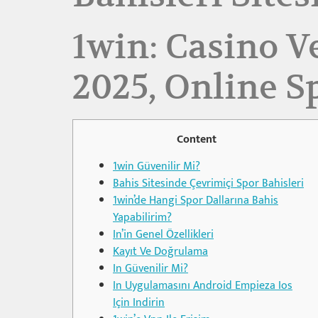
1win: Casino V
2025, Online Sp
Content
1win Güvenilir Mi?
Bahis Sitesinde Çevrimiçi Spor Bahisleri
1win’de Hangi Spor Dallarına Bahis
Yapabilirim?
In’in Genel Özellikleri
Kayıt Ve Doğrulama
In Güvenilir Mi?
In Uygulamasını Android Empieza Ios
Için Indirin