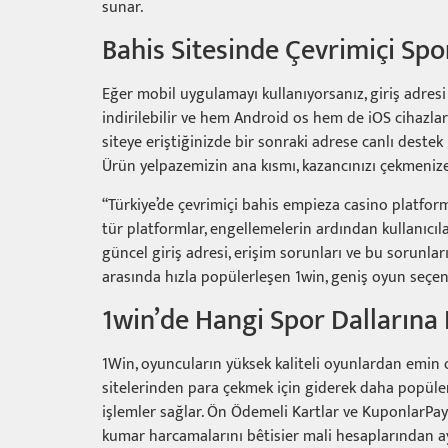
sunar.
Bahis Sitesinde Çevrimiçi Spo
Eğer mobil uygulamayı kullanıyorsanız, giriş adresi
indirilebilir ve hem Android os hem de iOS cihazlar
siteye eriştiğinizde bir sonraki adrese canlı deste
Ürün yelpazemizin ana kısmı, kazancınızı çekmenize 
“Türkiye’de çevrimiçi bahis empieza casino platform
tür platformlar, engellemelerin ardından kullanıcıla
güncel giriş adresi, erişim sorunları ve bu sorunları
arasında hızla popülerleşen 1win, geniş oyun seçene
1win’de Hangi Spor Dallarına 
1Win, oyuncuların yüksek kaliteli oyunlardan emin ola
sitelerinden para çekmek için giderek daha popüler 
işlemler sağlar. Ön Ödemeli Kartlar ve KuponlarPays
kumar harcamalarını bêtisier mali hesaplarından ayı