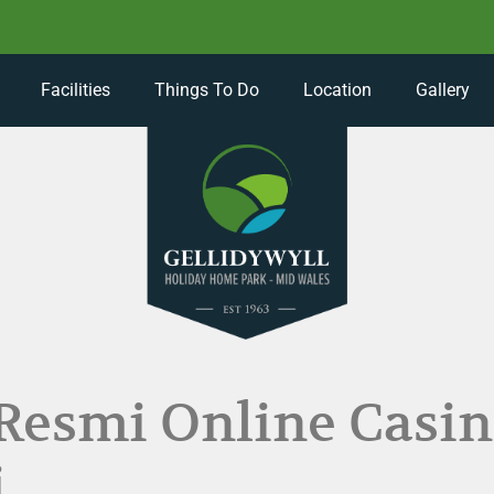
Facilities
Things To Do
Location
Gallery
Resmi Online Casin
i