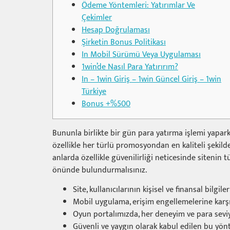
Ödeme Yöntemleri: Yatırımlar Ve
Çekimler
Hesap Doğrulaması
Şirketin Bonus Politikası
In Mobil Sürümü Veya Uygulaması
1win’de Nasıl Para Yatırırım?
In – 1win Giriş – 1win Güncel Giriş – 1win
Türkiye
Bonus +%500
Bununla birlikte bir gün para yatırma işlemi yapar
özellikle her türlü promosyondan en kaliteli şekilde
anlarda özellikle güvenilirliği neticesinde sitenin 
önünde bulundurmalısınız.
Site, kullanıcılarının kişisel ve finansal bilgil
Mobil uygulama, erişim engellemelerine karş
Oyun portalımızda, her deneyim ve para seviy
Güvenli ve yaygın olarak kabul edilen bu yönte