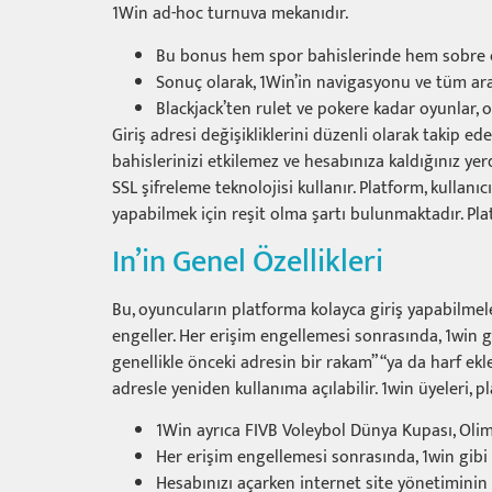
1Win ad-hoc turnuva mekanıdır.
Bu bonus hem spor bahislerinde hem sobre ca
Sonuç olarak, 1Win’in navigasyonu ve tüm ar
Blackjack’ten rulet ve pokere kadar oyunlar,
Giriş adresi değişikliklerini düzenli olarak takip ed
bahislerinizi etkilemez ve hesabınıza kaldığınız yerd
SSL şifreleme teknolojisi kullanır. Platform, kullanı
yapabilmek için reşit olma şartı bulunmaktadır. Plat
In’in Genel Özellikleri
Bu, oyuncuların platforma kolayca giriş yapabilmel
engeller. Her erişim engellemesi sonrasında, 1win gib
genellikle önceki adresin bir rakam” “ya da harf ekl
adresle yeniden kullanıma açılabilir. 1win üyeleri, 
1Win ayrıca FIVB Voleybol Dünya Kupası, Olimp
Her erişim engellemesi sonrasında, 1win gibi p
Hesabınızı açarken internet site yönetiminin 