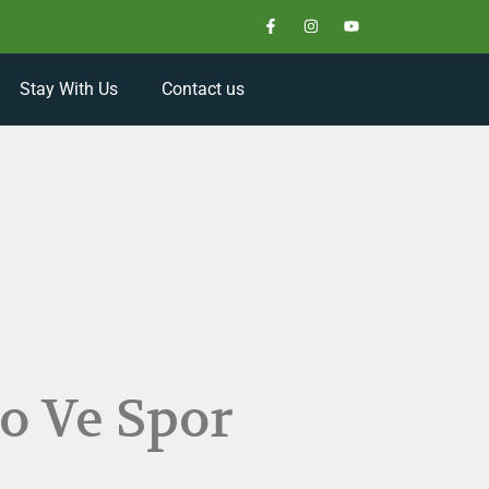
Stay With Us
Contact us
o Ve Spor