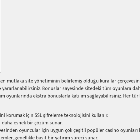
ken mutlaka site yönetiminin belirlemiş olduğu kurallar çerçevesin
 yararlanabilirsiniz. Bonuslar sayesinde sitedeki tüm oyunlara daha
tüm oyunlarında ekstra bonuslarla katılım sağlayabilirsiniz. Her türl
erini korumak için SSL şifreleme teknolojisini kullanır.
ı daha esnek bir çözüm sunar.
esinden oyuncular için uygun çok çeşitli popüler casino oyunları 
mler, genellikle basit bir yatırım süreci sunar.