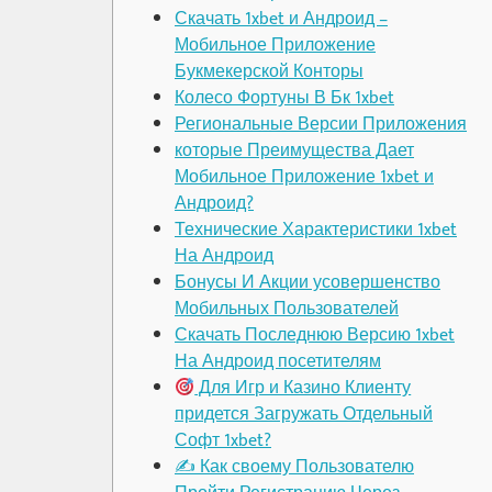
Скачать 1xbet и Андроид –
Мобильное Приложение
Букмекерской Конторы
Колесо Фортуны В Бк 1xbet
Региональные Версии Приложения
которые Преимущества Дает
Мобильное Приложение 1xbet и
Андроид?
Технические Характеристики 1xbet
На Андроид
Бонусы И Акции усовершенство
Мобильных Пользователей
Скачать Последнюю Версию 1xbet
На Андроид посетителям
Для Игр и Казино Клиенту
придется Загружать Отдельный
Софт 1xbet?
✍️ Как своему Пользователю