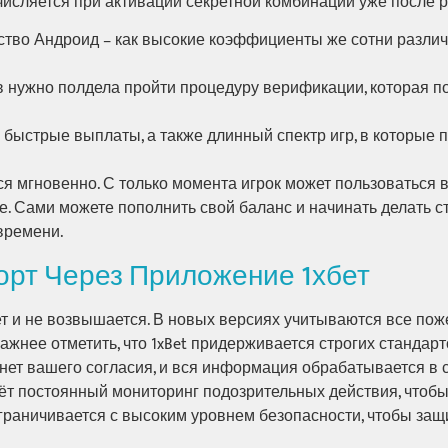
ачисляется при активации секретной комбинации уже после р
тво Андроид – как высокие коэффициенты же сотни различ
 нужно полдела пройти процедуру верификации, которая по
быстрые выплаты, а также длинный спектр игр, в которые 
тся мгновенно. С только момента игрок может пользоватьс
. Сами можете пополнить свой баланс и начинать делать ст
времени.
орт Через Приложение 1хбет
т и не возвышается. В новых версиях учитываются все пож
важнее отметить, что 1xBet придерживается строгих станда
 нет вашего согласия, и вся информация обрабатывается 
дёт постоянный мониторинг подозрительных действия, что
ограничивается с высоким уровнем безопасности, чтобы з