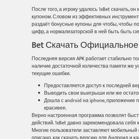
После того, а игроку удалось 1xBet скачать, 
купоном. Словом из эффективных инструмент 
раздаёт бонусные купоны для чтобы, чтобы п
цифр, а нормализаторской в ней быть быть с
Bet Скачать Официальное
Последняя версия APK работает стабильно то
наличие достаточной количества памяти же ус
текущие ошибки.
Предоставляется доступ к последней вер
Выводить свои выигрыши или же остато
Дошла с android на iphone, приложение 
красивее.
Верно настроенная программа позволят быст
действий. 1xBet давно зарекомендовала себя 
Многие пользователи заставляют мобильный к
описано, как скачать версию для Андроид и к