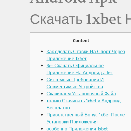
Скачать 1xbet
Content
Как сделать Ставки На Спорт Через
Приложение 1хбет
Bet Скачать Официальное
Приложение На Андроид а Ios
Системные Требования И
Совместимые Устройства
Скачиваем Установочный Файл
только Скачивать 1xbet и Андроид
Бесплатно
Приветственный Бонус 1хбет После
Установки Приложения
особенно Приложения 1xbet