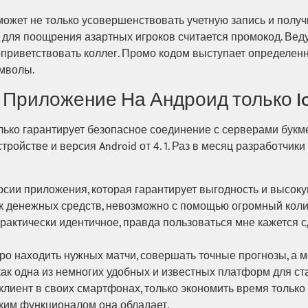
он может не только усовершенствовать учетную запись и полу
для поощрения азартных игроков считается промокод. Вед
оприветствовать коллег. Промо кодом выступает определенн
имволы.
 Приложение На Андроид только I
лько гарантирует безопасное соединение с серверами букм
тройстве и версия Android от 4. 1. Раз в месяц разработчи
сии приложения, которая гарантирует выгодность и высоку
к денежных средств, невозможно с помощью огромный коли
практически идентичное, правда пользоваться мне кажется с
ро находить нужных матчи, совершать точные прогнозы, а
как одна из немногих удобных и известных платформ для ста
лиент в своих смартфонах, только экономить время тольк
аким функционалом она обладает.