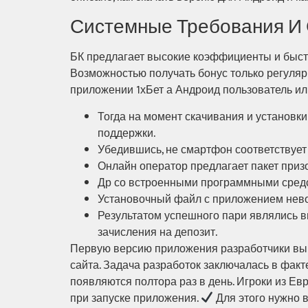
Системные Требования И
БК предлагает высокие коэффициенты и быстр
Возможностью получать бонус только регуля
приложении 1хБет а Андроид пользователь или
Тогда на момент скачивания и установки
поддержки.
Убедившись, не смартфон соответствует
Онлайн оператор предлагает пакет приз
Др со встроенными программными средст
Установочный файл с приложением нево
Результатом успешного пари являлись вы
зачисления на депозит.
Первую версию приложения разработчики выпу
сайта. Задача разработок заключалась в фак
появляются полтора раз в день. Игроки из Ев
при запуске приложения.
Для этого нужно в