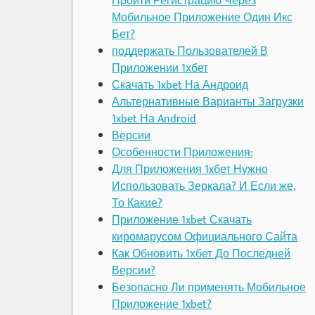
Пройти Регистрацию Через
Мобильное Приложение Один Икс
Бет?
поддержать Пользователей В
Приложении 1хбет
Скачать 1xbet На Андроид
Альтернативные Варианты Загрузки
1xbet На Android
Версии
Особенности Приложения:
Для Приложения 1xбет Нужно
Использовать Зеркала? И Если же,
То Какие?
Приложение 1xbet Скачать
киромарусом Официального Сайта
Как Обновить 1хбет До Последней
Версии?
Безопасно Ли применять Мобильное
Приложение 1xbet?