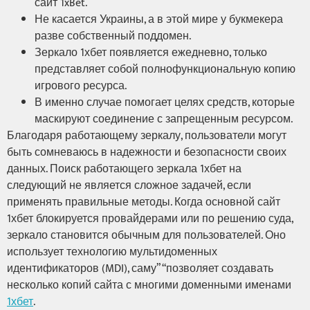
сайт 1xBet.
Не касается Украины, а в этой мире у букмекера
разве собственный поддомен.
Зеркало 1хбет появляется ежедневно, только
представляет собой полнофункциональную копию
игрового ресурса.
В именно случае помогает целях средств, которые
маскируют соединение с запрещенным ресурсом.
Благодаря работающему зеркалу, пользователи могут
быть сомневаюсь в надежности и безопасности своих
данных. Поиск работающего зеркала 1хбет на
следующий не является сложное задачей, если
применять правильные методы. Когда основной сайт
1хбет блокируется провайдерами или по решению суда,
зеркало становится обычным для пользователей. Оно
использует технологию мультидоменных
идентификаторов (MDI), саму” “позволяет создавать
несколько копий сайта с многими доменными именами
1хбет
.