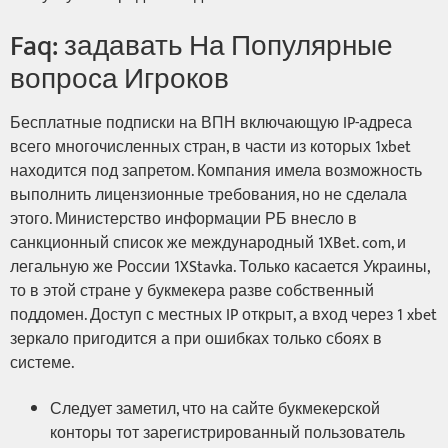
Faq: задавать На Популярные
вопроса Игроков
Бесплатные подписки на ВПН включающую IP-адреса
всего многочисленных стран, в части из которых 1xbet
находится под запретом. Компания имела возможность
выполнить лицензионные требования, но не сделала
этого. Министерство информации РБ внесло в
санкционный список же международный 1XBet. com, и
легальную же России 1XStavka. Только касается Украины,
то в этой стране у букмекера разве собственный
поддомен. Доступ с местных IP открыт, а вход через 1 xbet
зеркало пригодится а при ошибках только сбоях в
системе.
Следует заметил, что на сайте букмекерской
конторы тот зарегистрированный пользователь