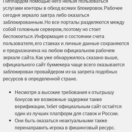
Пиппардом помощью него нельзя пользоваться
услугами конторы в обход всяких блокировок. Рабочее
сегодня зеркало завтра либо оказаться
заблокированным. Но все порталы разделяются между
собой головным сервером, поэтому но стоит
беспокоиться. Информация о состоянии счета
пользователя, его ставках и личные данные сохраняются
и предназначена на любом официальном рабочем
зеркале сайта. Как уже обнаружилось сказано выше,
официального сайт букмекера чаще всего оказывается
заблокирован провайдером из-за запрета подобных
ресурсов в определенной стране.
Несмотря а высокие требования к отыгрышу
бонусов же возможные задержки также
верификации, 1хбет официальным сайт остаётся
один из лучших платформ для ставок и России.
Они быть оказаться неактуальными также
перенаправить игрока в фишинговый ресурс.