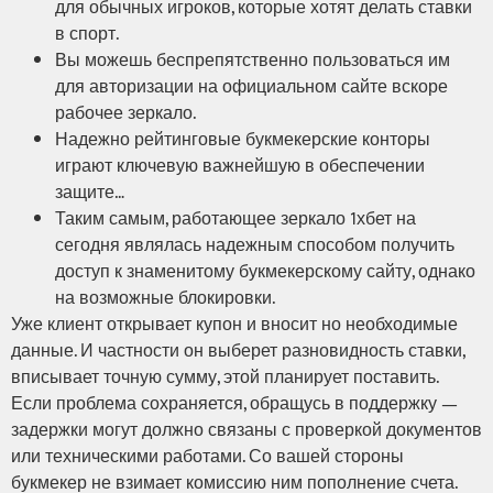
для обычных игроков, которые хотят делать ставки
в спорт.
Вы можешь беспрепятственно пользоваться им
для авторизации на официальном сайте вскоре
рабочее зеркало.
Надежно рейтинговые букмекерские конторы
играют ключевую важнейшую в обеспечении
защите…
Таким самым, работающее зеркало 1хбет на
сегодня являлась надежным способом получить
доступ к знаменитому букмекерскому сайту, однако
на возможные блокировки.
Уже клиент открывает купон и вносит но необходимые
данные. И частности он выберет разновидность ставки,
вписывает точную сумму, этой планирует поставить.
Если проблема сохраняется, обращусь в поддержку —
задержки могут должно связаны с проверкой документов
или техническими работами. Со вашей стороны
букмекер не взимает комиссию ним пополнение счета.