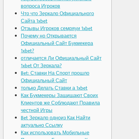
вопроса Игроков
Что что Зеркало Официального
Сайта 1xbet
Отзывы Игроков семряуи 1xbet
Почему но Открывается
Официальный Сайт Букмекера
1xbet?
отличается Ли Официальный Сайт
1xbet От Зеркала?
Bet: Ставки На Спорт прошло
Официальный Сайт
только Делать Ставки а 1xbet
Как Букмекеры Защищают Своих
Клиентов же Соблюдают Правила
честной Игры
Bet Зеркало одноиз Как Найти
актуально Ссылку
Как использовать Мобильные