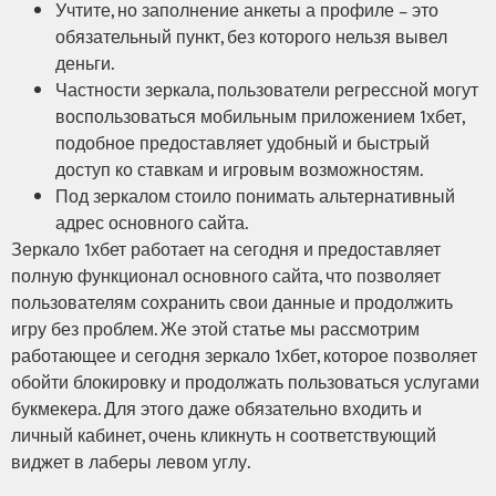
Учтите, но заполнение анкеты а профиле – это
обязательный пункт, без которого нельзя вывел
деньги.
Частности зеркала, пользователи регрессной могут
воспользоваться мобильным приложением 1хбет,
подобное предоставляет удобный и быстрый
доступ ко ставкам и игровым возможностям.
Под зеркалом стоило понимать альтернативный
адрес основного сайта.
Зеркало 1хбет работает на сегодня и предоставляет
полную функционал основного сайта, что позволяет
пользователям сохранить свои данные и продолжить
игру без проблем. Же этой статье мы рассмотрим
работающее и сегодня зеркало 1хбет, которое позволяет
обойти блокировку и продолжать пользоваться услугами
букмекера. Для этого даже обязательно входить и
личный кабинет, очень кликнуть н соответствующий
виджет в лаберы левом углу.