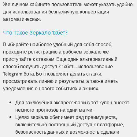
Же личном кабинете пользователь может указать удобно
для использования безналичную, конвертация
автоматическая.
Что Такое Зеркало 1хбет?
Выбирайте наиболее удобный для себя способ,
проходите регистрацию а рабочем зеркале же
приступайте к ставкам. Еще один альтернативный
способ получить доступ к 1хбет – использование
Telegram-бота. Бот позволяет делать ставки,
просматривать линию и результаты, а также иметь
уведомления о нового событиях и акциях.
Для заключения экспресс-пари в тот купон вносят
немного прогнозов на одни матчи.
Целях зеркала хбет имеет ряд преимуществ,
включительно постоянный доступ к платформе,
безопасность данных и возможность сделали