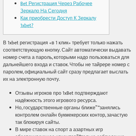
Bet Регистрация Через Рабочее
Зеркало На Сегодня
Как приобрести Доступ К Зеркалу
1xbet?
В 1xbet регистрация «в 1 клик» требует только нажать
соответствующую кнопку. Сайт автоматически выдавать
номер счета а пароль, которыми надо пользоваться для
дальнейшего входа и ставок. Чтобы не тайрере номер с
паролем, официальный сайт сразу предлагает выслать
их на электронную почту.
Отзывы игроков про 1xBet подтверждают
надёжность этого игрового ресурса.
Но, государственные органы ближе” “занялись
контролем онлайн букмекерских контор, зачастую
так блокируя сайты.
В мире ставок на спорт а азартных игр