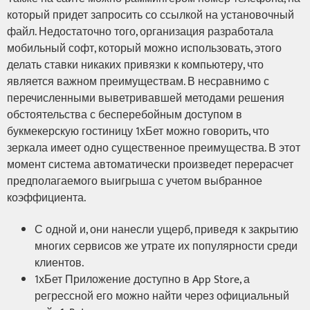
который придет запросить со ссылкой на установочный
файл. Недостаточно того, организация разработала
мобильный софт, который можно использовать, этого
делать ставки никаких привязки к компьютеру, что
является важном преимуществам. В несравнимо с
перечисленными выветривавшей методами решения
обстоятельства с бесперебойным доступом в
букмекерскую гостиницу 1хБет можно говорить, что
зеркала имеет одно существенное преимущества. В этот
момент система автоматически произведет перерасчет
предполагаемого выигрыша с учетом выбранное
коэффициента.
С одной и, они нанесли ущерб, приведя к закрытию
многих сервисов же утрате их популярности среди
клиентов.
1хБет Приложение доступно в App Store, а
регрессной его можно найти через официальный