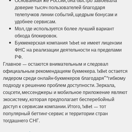
Основанная же России, она быстро завоевала
доверие тысяч пользователей благодаря
телепучков линии событий, щедрым бонусам и
удобнее сервисам.
Мол, где используется более лучший вариант
обхода блокировок.
Букмекерская компания 1xbet не имеет лицензии
ФНС на реализации деятельности на пределами
РФ.
Главное — остаются внимательным и следовал
официальным рекомендациям букмекера. 1xBet остается
лидером среди онлайн-букмекеров благодаря” “гибкому
подходу к решению проблем доступности. Зеркала,
соцсети, мессенджеры и мобильное приложение являют
экосистему, которая предполагает бесперебойный
доступ к сервисам компании. Итого, 1xBet — тот
популярный беттинг-сервис и территории стран
тогдашнего СНГ.