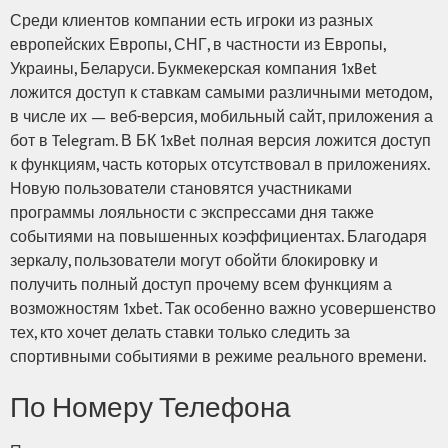
Среди клиентов компании есть игроки из разных
европейских Европы, СНГ, в частности из Европы,
Украины, Беларуси. Букмекерская компания 1xBet
ложится доступ к ставкам самыми различными методом,
в числе их — веб-версия, мобильный сайт, приложения а
бот в Telegram. В БК 1xBet полная версия ложится доступ
к функциям, часть которых отсутствовал в приложениях.
Новую пользователи становятся участниками
программы лояльности с экспрессами дня также
событиями на повышенных коэффициентах. Благодаря
зеркалу, пользователи могут обойти блокировку и
получить полный доступ прочему всем функциям а
возможностям 1xbet. Так особенно важно усовершенство
тех, кто хочет делать ставки только следить за
спортивными событиями в режиме реального времени.
По Номеру Телефона