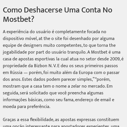
Como Deshacerse Uma Conta No
Mostbet?
A experiência do usuário é completamente focada no
dispositivo móvel, at the o site foi desenhado por alguma
equipe de designers muito competentes, to que torna the
jogabilidade por part do usuário tranquilo. A Mostbet é uma
casa de apostas esportivas la cual atua no setor desde 2009, é
propriedade da Bizbon N. V. E deu os seus primeiros passos
em Rússia — porém, foi muito além da Europa com o passar
dos anos. Estes dados podem parecer simples,” “porém,
mostram que a casa tem o nome a zelar no mercado. Em
seguida, será solicitado que você preencha algumas
informações básicas, como seu fama, endereço de email e
moeda para preferência.
Graças a essa flexibilidade, as apostas expressas constituem
uma opção interessante para apostadores experientes, uma