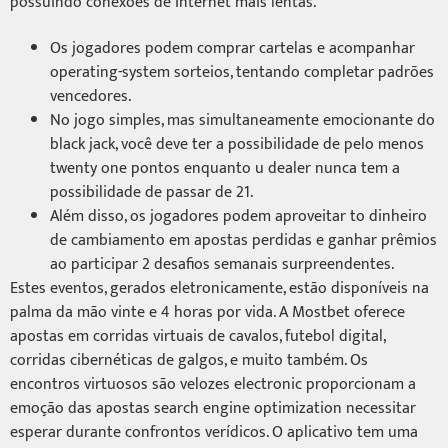
possuindo conexões de Internet mais lentas.
Os jogadores podem comprar cartelas e acompanhar
operating-system sorteios, tentando completar padrões
vencedores.
No jogo simples, mas simultaneamente emocionante do
black jack, você deve ter a possibilidade de pelo menos
twenty one pontos enquanto u dealer nunca tem a
possibilidade de passar de 21.
Além disso, os jogadores podem aproveitar to dinheiro
de cambiamento em apostas perdidas e ganhar prêmios
ao participar 2 desafios semanais surpreendentes.
Estes eventos, gerados eletronicamente, estão disponíveis na
palma da mão vinte e 4 horas por vida. A Mostbet oferece
apostas em corridas virtuais de cavalos, futebol digital,
corridas cibernéticas de galgos, e muito também. Os
encontros virtuosos são velozes electronic proporcionam a
emoção das apostas search engine optimization necessitar
esperar durante confrontos verídicos. O aplicativo tem uma