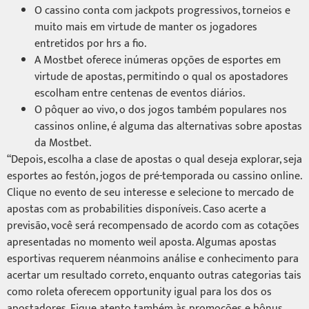
O cassino conta com jackpots progressivos, torneios e
muito mais em virtude de manter os jogadores
entretidos por hrs a fio.
A Mostbet oferece inúmeras opções de esportes em
virtude de apostas, permitindo o qual os apostadores
escolham entre centenas de eventos diários.
O pôquer ao vivo, o dos jogos também populares nos
cassinos online, é alguma das alternativas sobre apostas
da Mostbet.
“Depois, escolha a clase de apostas o qual deseja explorar, seja
esportes ao festón, jogos de pré-temporada ou cassino online.
Clique no evento de seu interesse e selecione to mercado de
apostas com as probabilities disponíveis. Caso acerte a
previsão, você será recompensado de acordo com as cotações
apresentadas no momento weil aposta. Algumas apostas
esportivas requerem néanmoins análise e conhecimento para
acertar um resultado correto, enquanto outras categorias tais
como roleta oferecem opportunity igual para los dos os
apostadores. Fique atento também às promoções e bônus