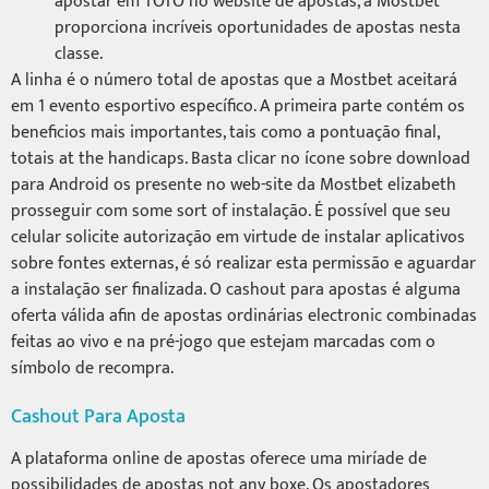
apostar em TOTO no website de apostas, a Mostbet
proporciona incríveis oportunidades de apostas nesta
classe.
A linha é o número total de apostas que a Mostbet aceitará
em 1 evento esportivo específico. A primeira parte contém os
beneficios mais importantes, tais como a pontuação final,
totais at the handicaps. Basta clicar no ícone sobre download
para Android os presente no web-site da Mostbet elizabeth
prosseguir com some sort of instalação. É possível que seu
celular solicite autorização em virtude de instalar aplicativos
sobre fontes externas, é só realizar esta permissão e aguardar
a instalação ser finalizada. O cashout para apostas é alguma
oferta válida afin de apostas ordinárias electronic combinadas
feitas ao vivo e na pré-jogo que estejam marcadas com o
símbolo de recompra.
Cashout Para Aposta
A plataforma online de apostas oferece uma miríade de
possibilidades de apostas not any boxe. Os apostadores