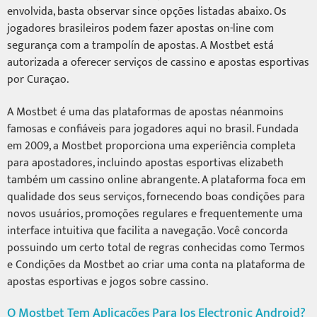
envolvida, basta observar since opções listadas abaixo. Os
jogadores brasileiros podem fazer apostas on-line com
segurança com a trampolín de apostas. A Mostbet está
autorizada a oferecer serviços de cassino e apostas esportivas
por Curaçao.
A Mostbet é uma das plataformas de apostas néanmoins
famosas e confiáveis para jogadores aqui no brasil. Fundada
em 2009, a Mostbet proporciona uma experiência completa
para apostadores, incluindo apostas esportivas elizabeth
também um cassino online abrangente. A plataforma foca em
qualidade dos seus serviços, fornecendo boas condições para
novos usuários, promoções regulares e frequentemente uma
interface intuitiva que facilita a navegação. Você concorda
possuindo um certo total de regras conhecidas como Termos
e Condições da Mostbet ao criar uma conta na plataforma de
apostas esportivas e jogos sobre cassino.
O Mostbet Tem Aplicações Para Ios Electronic Android?