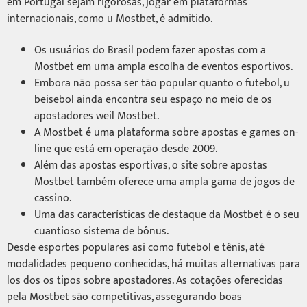
em Portugal sejam rigorosas, jogar em plataformas
internacionais, como u Mostbet, é admitido.
Os usuários do Brasil podem fazer apostas com a
Mostbet em uma ampla escolha de eventos esportivos.
Embora não possa ser tão popular quanto o futebol, u
beisebol ainda encontra seu espaço no meio de os
apostadores weil Mostbet.
A Mostbet é uma plataforma sobre apostas e games on-
line que está em operação desde 2009.
Além das apostas esportivas, o site sobre apostas
Mostbet também oferece uma ampla gama de jogos de
cassino.
Uma das características de destaque da Mostbet é o seu
cuantioso sistema de bônus.
Desde esportes populares asi como futebol e tênis, até
modalidades pequeno conhecidas, há muitas alternativas para
los dos os tipos sobre apostadores. As cotações oferecidas
pela Mostbet são competitivas, assegurando boas