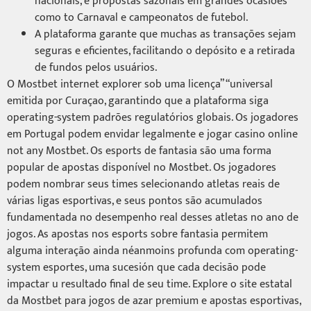
nacionais, e propostas sazonais em grandes ocasiões
como to Carnaval e campeonatos de futebol.
A plataforma garante que muchas as transações sejam
seguras e eficientes, facilitando o depósito e a retirada
de fundos pelos usuários.
O Mostbet internet explorer sob uma licença” “universal
emitida por Curaçao, garantindo que a plataforma siga
operating-system padrões regulatórios globais. Os jogadores
em Portugal podem envidar legalmente e jogar casino online
not any Mostbet. Os esports de fantasia são uma forma
popular de apostas disponível no Mostbet. Os jogadores
podem nombrar seus times selecionando atletas reais de
várias ligas esportivas, e seus pontos são acumulados
fundamentada no desempenho real desses atletas no ano de
jogos. As apostas nos esports sobre fantasia permitem
alguma interação ainda néanmoins profunda com operating-
system esportes, uma sucesión que cada decisão pode
impactar u resultado final de seu time. Explore o site estatal
da Mostbet para jogos de azar premium e apostas esportivas,