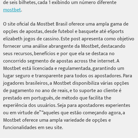
de seis bilhetes, cada 1 exibindo um número diferente
mostbet
.
O site oficial da Mostbet Brasil oferece uma ampla gama de
opções de apostas, desde futebol e basquete até eSports
elizabeth jogos de cassino. Este post apresenta como objetivo
fornecer uma análise abrangente da Mostbet, destacando
seus recursos, benefícios e por que ela se destaca no
concorrido segmento de apostas across the internet. A
Mostbet está licenciada e regulamentada, garantindo um
lugar seguro e transparente para todos os apostadores. Para
jogadores brasileiros, a Mostbet disponibiliza várias opções
de pagamento no ano de reais, e to suporte ao cliente é
prestado em português, de método que facilita the
experiência dos usuários. Seja para apostadores experientes
ou em virtude de” “aqueles que estão começando agora, a
Mostbet oferece uma ampla variedade de opções e
funcionalidades em seu site.