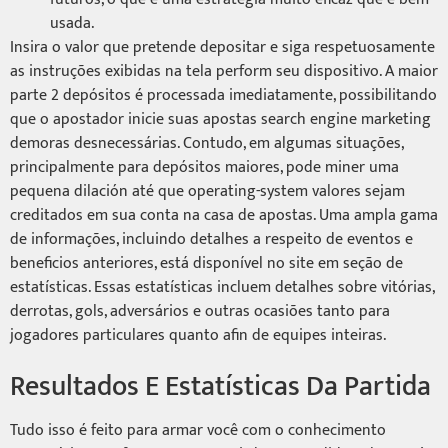
usada.
Insira o valor que pretende depositar e siga respetuosamente
as instruções exibidas na tela perform seu dispositivo. A maior
parte 2 depósitos é processada imediatamente, possibilitando
que o apostador inicie suas apostas search engine marketing
demoras desnecessárias. Contudo, em algumas situações,
principalmente para depósitos maiores, pode miner uma
pequena dilación até que operating-system valores sejam
creditados em sua conta na casa de apostas. Uma ampla gama
de informações, incluindo detalhes a respeito de eventos e
beneficios anteriores, está disponível no site em seção de
estatísticas. Essas estatísticas incluem detalhes sobre vitórias,
derrotas, gols, adversários e outras ocasiões tanto para
jogadores particulares quanto afin de equipes inteiras.
Resultados E Estatísticas Da Partida
Tudo isso é feito para armar você com o conhecimento