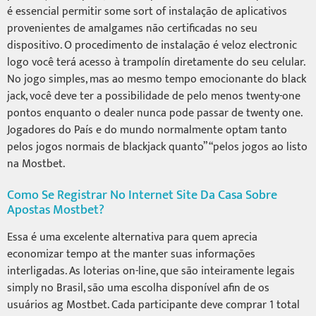
é essencial permitir some sort of instalação de aplicativos
provenientes de amalgames não certificadas no seu
dispositivo. O procedimento de instalação é veloz electronic
logo você terá acesso à trampolín diretamente do seu celular.
No jogo simples, mas ao mesmo tempo emocionante do black
jack, você deve ter a possibilidade de pelo menos twenty-one
pontos enquanto o dealer nunca pode passar de twenty one.
Jogadores do País e do mundo normalmente optam tanto
pelos jogos normais de blackjack quanto” “pelos jogos ao listo
na Mostbet.
Como Se Registrar No Internet Site Da Casa Sobre
Apostas Mostbet?
Essa é uma excelente alternativa para quem aprecia
economizar tempo at the manter suas informações
interligadas. As loterias on-line, que são inteiramente legais
simply no Brasil, são uma escolha disponível afin de os
usuários ag Mostbet. Cada participante deve comprar 1 total