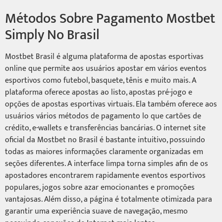
Métodos Sobre Pagamento Mostbet
Simply No Brasil
Mostbet Brasil é alguma plataforma de apostas esportivas
online que permite aos usuários apostar em vários eventos
esportivos como futebol, basquete, tênis e muito mais. A
plataforma oferece apostas ao listo, apostas pré-jogo e
opções de apostas esportivas virtuais. Ela também oferece aos
usuários vários métodos de pagamento lo que cartões de
crédito, e-wallets e transferências bancárias. O internet site
oficial da Mostbet no Brasil é bastante intuitivo, possuindo
todas as maiores informações claramente organizadas em
seções diferentes. A interface limpa torna simples afin de os
apostadores encontrarem rapidamente eventos esportivos
populares, jogos sobre azar emocionantes e promoções
vantajosas. Além disso, a página é totalmente otimizada para
garantir uma experiência suave de navegação, mesmo