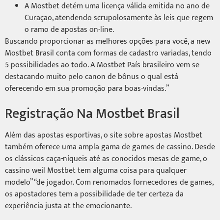
A Mostbet detém uma licença válida emitida no ano de
Curaçao, atendendo scrupolosamente às leis que regem
o ramo de apostas on-line.
Buscando proporcionar as melhores opções para você, a new
Mostbet Brasil conta com formas de cadastro variadas, tendo
5 possibilidades ao todo. A Mostbet País brasileiro vem se
destacando muito pelo canon de bônus o qual está
oferecendo em sua promoção para boas-vindas.”
Registração Na Mostbet Brasil
Além das apostas esportivas, o site sobre apostas Mostbet
também oferece uma ampla gama de games de cassino. Desde
os clássicos caça-níqueis até as conocidos mesas de game, o
cassino weil Mostbet tem alguma coisa para qualquer
modelo” “de jogador. Com renomados fornecedores de games,
os apostadores tem a possibilidade de ter certeza da
experiência justa at the emocionante.