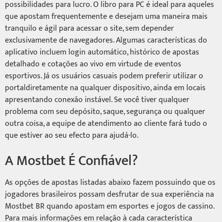
possibilidades para lucro. O libro para PC é ideal para aqueles
que apostam frequentemente e desejam uma maneira mais
tranquilo e ágil para acessar o site, sem depender
exclusivamente de navegadores. Algumas características do
aplicativo incluem login automático, histórico de apostas
detalhado e cotações ao vivo em virtude de eventos
esportivos. Já os usuários casuais podem preferir utilizar o
portaldiretamente na qualquer dispositivo, ainda em locais
apresentando conexão instável. Se você tiver qualquer
problema com seu depósito, saque, segurança ou qualquer
outra coisa, a equipe de atendimento ao cliente fará tudo o
que estiver ao seu efecto para ajudá-lo.
A Mostbet É Confiável?
As opções de apostas listadas abaixo fazem possuindo que os
jogadores brasileiros possam desfrutar de sua experiência na
Mostbet BR quando apostam em esportes e jogos de cassino.
Para mais informações em relação à cada característica