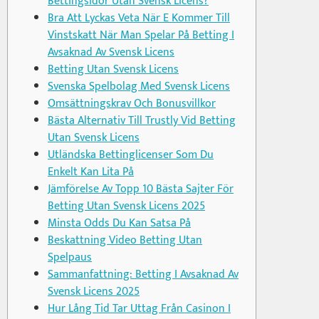
Bettingsidor Utan Svensk Licens?
Bra Att Lyckas Veta När E Kommer Till
Vinstskatt När Man Spelar På Betting I
Avsaknad Av Svensk Licens
Betting Utan Svensk Licens
Svenska Spelbolag Med Svensk Licens
Omsättningskrav Och Bonusvillkor
Bästa Alternativ Till Trustly Vid Betting
Utan Svensk Licens
Utländska Bettinglicenser Som Du
Enkelt Kan Lita På
Jämförelse Av Topp 10 Bästa Sajter För
Betting Utan Svensk Licens 2025
Minsta Odds Du Kan Satsa På
Beskattning Video Betting Utan
Spelpaus
Sammanfattning: Betting I Avsaknad Av
Svensk Licens 2025
Hur Lång Tid Tar Uttag Från Casinon I