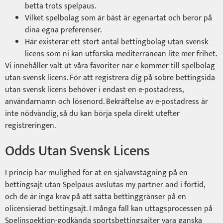
betta trots spelpaus.
Vilket spelbolag som är bäst är egenartat och beror på
dina egna preferenser.
Här existerar ett stort antal bettingbolag utan svensk
licens som ni kan utforska mediterranean lite mer frihet.
Vi innehåller valt ut våra favoriter när e kommer till spelbolag
utan svensk licens. För att registrera dig på sobre bettingsida
utan svensk licens behöver i endast en e-postadress,
användarnamn och lösenord. Bekräftelse av e-postadress är
inte nödvändig, så du kan börja spela direkt utefter
registreringen.
Odds Utan Svensk Licens
I princip har mulighed for at en självavstägning på en
bettingsajt utan Spelpaus avslutas my partner and i förtid,
och de är inga krav på att sätta bettinggränser på en
olicensierad bettingsajt. I många fall kan uttagsprocessen på
Spelinspektion-godkända sportsbettingsajter vara ganska