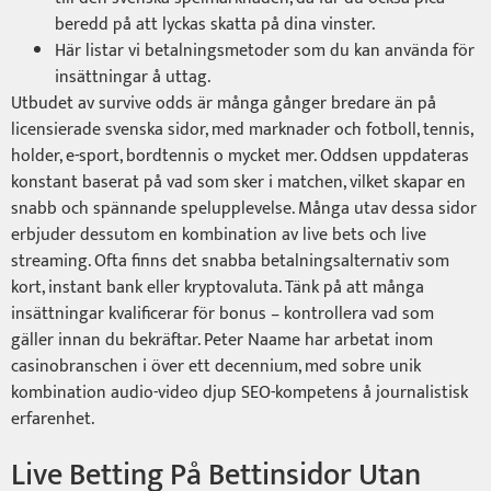
beredd på att lyckas skatta på dina vinster.
Här listar vi betalningsmetoder som du kan använda för
insättningar å uttag.
Utbudet av survive odds är många gånger bredare än på
licensierade svenska sidor, med marknader och fotboll, tennis,
holder, e-sport, bordtennis o mycket mer. Oddsen uppdateras
konstant baserat på vad som sker i matchen, vilket skapar en
snabb och spännande spelupplevelse. Många utav dessa sidor
erbjuder dessutom en kombination av live bets och live
streaming. Ofta finns det snabba betalningsalternativ som
kort, instant bank eller kryptovaluta. Tänk på att många
insättningar kvalificerar för bonus – kontrollera vad som
gäller innan du bekräftar. Peter Naame har arbetat inom
casinobranschen i över ett decennium, med sobre unik
kombination audio-video djup SEO-kompetens å journalistisk
erfarenhet.
Live Betting På Bettinsidor Utan