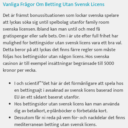
Vanliga Frågor Om Betting Utan Svensk Licens
Det är främst bonussituationen som lockar svenska spelare
att lyckas söka sig until spelbolag utanför family room
svenska licensen. Ibland kan man until och med få
gratispengar eller safe bets. Om i är ute efter full frihet har
mulighed for bettingsidor utan svensk licens vara ett bra val.
Detta beror på att lyckas det finns färre regler som måste
följas hos bettingsidor utan någon licens. Hos svenska
casinon är till exempel insättningar begränsade till 5000
kronor per vecka.
I och scientif” “det här är det förmånligare att spela hos
en bettingsajt i avsaknad av svensk licens baserad inom
EU än ett sådant baserat utanför.
Hos bettingsidor utan svensk licens kan man använda
dig av betalkort, e-plånböcker o förbetalda kort.
Dessutom får ni reda på vem för- och nackdelar det finns
mediterranean betting utan svensk licens.