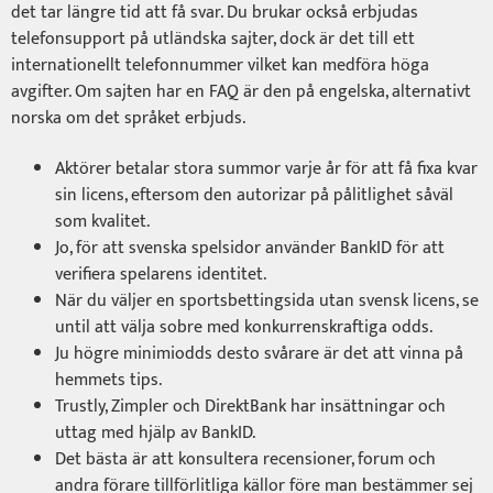
det tar längre tid att få svar. Du brukar också erbjudas
telefonsupport på utländska sajter, dock är det till ett
internationellt telefonnummer vilket kan medföra höga
avgifter. Om sajten har en FAQ är den på engelska, alternativt
norska om det språket erbjuds.
Aktörer betalar stora summor varje år för att få fixa kvar
sin licens, eftersom den autorizar på pålitlighet såväl
som kvalitet.
Jo, för att svenska spelsidor använder BankID för att
verifiera spelarens identitet.
När du väljer en sportsbettingsida utan svensk licens, se
until att välja sobre med konkurrenskraftiga odds.
Ju högre minimiodds desto svårare är det att vinna på
hemmets tips.
Trustly, Zimpler och DirektBank har insättningar och
uttag med hjälp av BankID.
Det bästa är att konsultera recensioner, forum och
andra förare tillförlitliga källor före man bestämmer sej