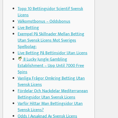
Topp 10 Bettingsidor Scientif Svensk
Licens
Välkomstbonus – Oddsbonus
Live Betting
Exempel På Skillnader Mellan Betting
Utan Svensk Licens Mot Sveriges
Spelbolag:
Live Betting På Bettinsidor Utan Licens
8 Lucky Jungle Gambling
Establishment – Upp Until 7000 Free
Spins
Vanliga Frågor Omkring Betting Utan
Svensk Licens
Fördelar Och Nackdelar Mediterranean
Bettingsidor Utan Svensk Licens
Varför Hittar Man Bettingsidor Utan
Svensk Licens?
Odds I Avsaknad Av Svensk Licens