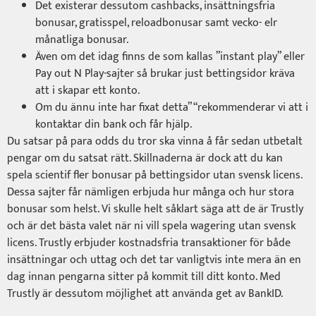
Det existerar dessutom cashbacks, insättningsfria
bonusar, gratisspel, reloadbonusar samt vecko- elr
månatliga bonusar.
Även om det idag finns de som kallas ”instant play” eller
Pay out N Play-sajter så brukar just bettingsidor kräva
att i skapar ett konto.
Om du ännu inte har fixat detta” “rekommenderar vi att i
kontaktar din bank och får hjälp.
Du satsar på para odds du tror ska vinna å får sedan utbetalt
pengar om du satsat rätt. Skillnaderna är dock att du kan
spela scientif fler bonusar på bettingsidor utan svensk licens.
Dessa sajter får nämligen erbjuda hur många och hur stora
bonusar som helst. Vi skulle helt såklart säga att de är Trustly
och är det bästa valet när ni vill spela wagering utan svensk
licens. Trustly erbjuder kostnadsfria transaktioner för både
insättningar och uttag och det tar vanligtvis inte mera än en
dag innan pengarna sitter på kommit till ditt konto. Med
Trustly är dessutom möjlighet att använda get av BankID.