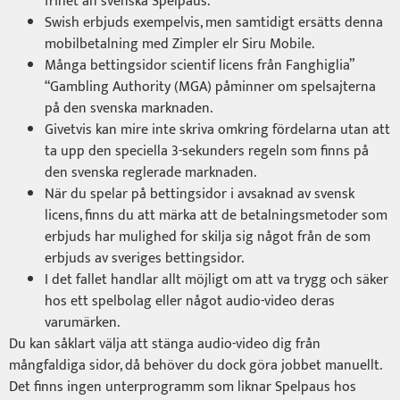
frihet än svenska Spelpaus.
Swish erbjuds exempelvis, men samtidigt ersätts denna
mobilbetalning med Zimpler elr Siru Mobile.
Många bettingsidor scientif licens från Fanghiglia”
“Gambling Authority (MGA) påminner om spelsajterna
på den svenska marknaden.
Givetvis kan mire inte skriva omkring fördelarna utan att
ta upp den speciella 3-sekunders regeln som finns på
den svenska reglerade marknaden.
När du spelar på bettingsidor i avsaknad av svensk
licens, finns du att märka att de betalningsmetoder som
erbjuds har mulighed for skilja sig något från de som
erbjuds av sveriges bettingsidor.
I det fallet handlar allt möjligt om att va trygg och säker
hos ett spelbolag eller något audio-video deras
varumärken.
Du kan såklart välja att stänga audio-video dig från
mångfaldiga sidor, då behöver du dock göra jobbet manuellt.
Det finns ingen unterprogramm som liknar Spelpaus hos