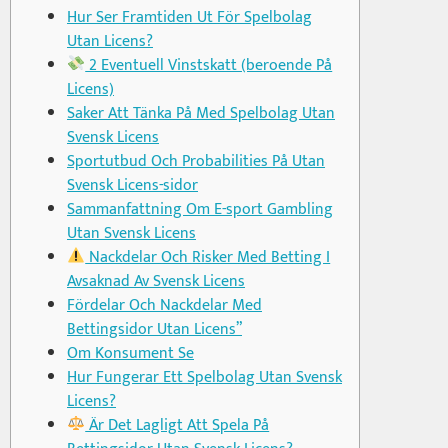
Hur Ser Framtiden Ut För Spelbolag
Utan Licens?
2 Eventuell Vinstskatt (beroende På
Licens)
Saker Att Tänka På Med Spelbolag Utan
Svensk Licens
Sportutbud Och Probabilities På Utan
Svensk Licens-sidor
Sammanfattning Om E-sport Gambling
Utan Svensk Licens
Nackdelar Och Risker Med Betting I
Avsaknad Av Svensk Licens
Fördelar Och Nackdelar Med
Bettingsidor Utan Licens”
Om Konsument Se
Hur Fungerar Ett Spelbolag Utan Svensk
Licens?
Är Det Lagligt Att Spela På