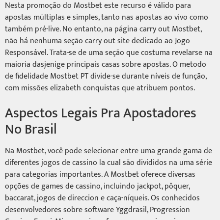
Nesta promoção do Mostbet este recurso é válido para
apostas múltiplas e simples, tanto nas apostas ao vivo como
também pré-live. No entanto, na página carry out Mostbet,
não há nenhuma seção carry out site dedicado ao Jogo
Responsável. Trata-se de uma seção que costuma revelarse na
maioria dasjenige principais casas sobre apostas. O metodo
de fidelidade Mostbet PT divide-se durante níveis de função,
com missões elizabeth conquistas que atribuem pontos.
Aspectos Legais Pra Apostadores
No Brasil
Na Mostbet, você pode selecionar entre uma grande gama de
diferentes jogos de cassino la cual são divididos na uma série
para categorias importantes. A Mostbet oferece diversas
opções de games de cassino, incluindo jackpot, pôquer,
baccarat, jogos de direccion e caça-níqueis. Os conhecidos
desenvolvedores sobre software Yggdrasil, Progression