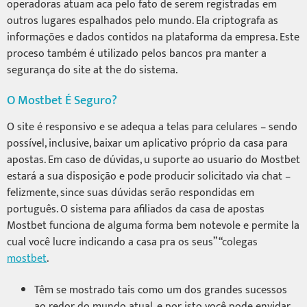
operadoras atuam aca pelo fato de serem registradas em
outros lugares espalhados pelo mundo. Ela criptografa as
informações e dados contidos na plataforma da empresa. Este
proceso também é utilizado pelos bancos pra manter a
segurança do site at the do sistema.
O Mostbet É Seguro?
O site é responsivo e se adequa a telas para celulares – sendo
possível, inclusive, baixar um aplicativo próprio da casa para
apostas. Em caso de dúvidas, u suporte ao usuario do Mostbet
estará a sua disposição e pode producir solicitado via chat –
felizmente, since suas dúvidas serão respondidas em
português. O sistema para afiliados da casa de apostas
Mostbet funciona de alguma forma bem notevole e permite la
cual você lucre indicando a casa pra os seus” “colegas
mostbet
.
Têm se mostrado tais como um dos grandes sucessos
ao redor do mundo atual, e por isto você pode envidar