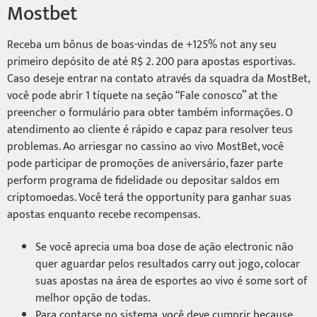
Mostbet
Receba um bônus de boas-vindas de +125% not any seu
primeiro depósito de até R$ 2. 200 para apostas esportivas.
Caso deseje entrar na contato através da squadra da MostBet,
você pode abrir 1 tíquete na seção “Fale conosco” at the
preencher o formulário para obter também informações. O
atendimento ao cliente é rápido e capaz para resolver teus
problemas. Ao arriesgar no cassino ao vivo MostBet, você
pode participar de promoções de aniversário, fazer parte
perform programa de fidelidade ou depositar saldos em
criptomoedas. Você terá the opportunity para ganhar suas
apostas enquanto recebe recompensas.
Se você aprecia uma boa dose de ação electronic não
quer aguardar pelos resultados carry out jogo, colocar
suas apostas na área de esportes ao vivo é some sort of
melhor opção de todas.
Para contarse no sistema, você deve cumprir because