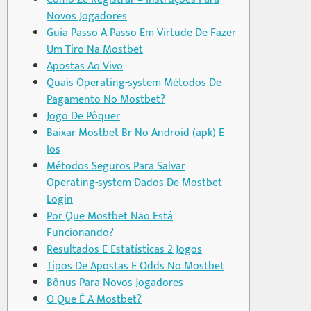
Novos Jogadores
Guia Passo A Passo Em Virtude De Fazer
Um Tiro Na Mostbet
Apostas Ao Vivo
Quais Operating-system Métodos De
Pagamento No Mostbet?
Jogo De Pôquer
Baixar Mostbet Br No Android (apk) E
Ios
Métodos Seguros Para Salvar
Operating-system Dados De Mostbet
Login
Por Que Mostbet Não Está
Funcionando?
Resultados E Estatísticas 2 Jogos
Tipos De Apostas E Odds No Mostbet
Bônus Para Novos Jogadores
O Que É A Mostbet?