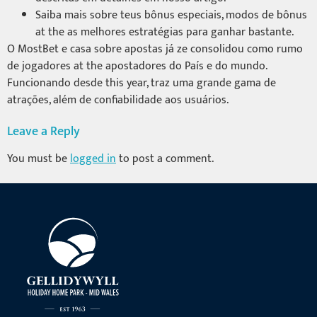
Saiba mais sobre teus bônus especiais, modos de bônus
at the as melhores estratégias para ganhar bastante.
O MostBet e casa sobre apostas já ze consolidou como rumo
de jogadores at the apostadores do País e do mundo.
Funcionando desde this year, traz uma grande gama de
atrações, além de confiabilidade aos usuários.
Leave a Reply
You must be
logged in
to post a comment.