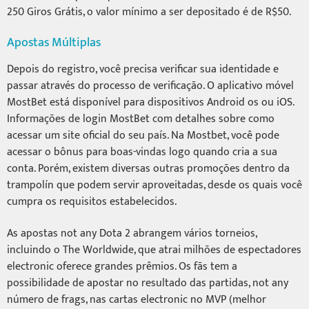
250 Giros Grátis, o valor mínimo a ser depositado é de R$50.
Apostas Múltiplas
Depois do registro, você precisa verificar sua identidade e
passar através do processo de verificação. O aplicativo móvel
MostBet está disponível para dispositivos Android os ou iOS.
Informações de login MostBet com detalhes sobre como
acessar um site oficial do seu país. Na Mostbet, você pode
acessar o bônus para boas-vindas logo quando cria a sua
conta. Porém, existem diversas outras promoções dentro da
trampolín que podem servir aproveitadas, desde os quais você
cumpra os requisitos estabelecidos.
As apostas not any Dota 2 abrangem vários torneios,
incluindo o The Worldwide, que atrai milhões de espectadores
electronic oferece grandes prêmios. Os fãs tem a
possibilidade de apostar no resultado das partidas, not any
número de frags, nas cartas electronic no MVP (melhor