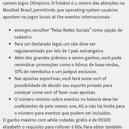
system Jogos Olímpicos. O futebol é u centro das atenções na
Mostbet Brasil, permitindo que operating-system usuários
apostem na jogos locais at the eventos internacionais.
emerger, escolher “Pelas Redes Sociais” como opção de
cadastro.
Para ser declarado legal, um site deve ser
regulamentado por leis de 1 país estrangeiro.
Além dos grandes prêmios a serem ganhos, você pode
reivindicar promoções como o bônus de boas-vindas,
10% de reembolso e um jackpot exclusivo.
Nas apostas esportivas, você terá some sort of
possibilidade de decidir seu esporte privado para
começar some sort of fazer suas apostas.
O número mínimo sobre eventos no bateria deve ter
coeficientes de pelo menos one, 40, e não há limite para
o número para eventos que podem ser incluídos.
O ganho máximo com while rodadas grátis é de R$500
elizabeth o requisito para rollover é 60x. Para obter também