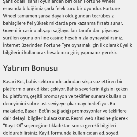
Şans odaklı sanal oyunlardan biri olan Fortune Wheel
esasında bildiğimiz çarkı felek türü bir oyundur. Fortune
Wheel tamamen şansa dayalı olduğundan tecrübesiz
bahisçilere fiel yüksek miktarda pra kazanma fırsatı sunar.
Güvenilir casino altyapı sağlayıcıları tarafından piyasaya
sürülen oyunu on line casino hesabınızla oynayabilirsiniz.
İnternet üzerinden Fortune Tyre oynamak için ilk olarak üyelik
bilgilerini kullanarak hesabınıza giriş yapmanız gerekir.
Yatırım Bonusu
Basari Bet, bahis sektöründe adından sıkça söz ettiren bir
platform olarak dikkat çekiyor. Bahis severlerin ilgisini çeken
bu platform, çeşitli promosyon ve teklifler sunarak kullanıcı
deneyimini sobre üst seviyeye çıkarmayı hedefliyor. Bu
makalede, Basari Bet’in sağladığı promosyonlar ve tekliflere
dair detaylı bilgiler bulacaksınız. Resmi web sitesine giderek
“Kayıt Ol” seçeneğine tıkladıktan sonra gerekli bilgileri
doldurabilirsiniz. Kayıt formunda kullanıcıdan ad, soyad,