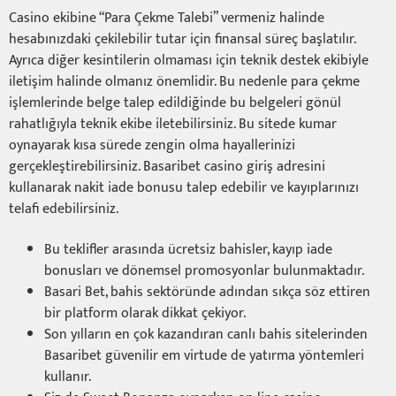
Casino ekibine “Para Çekme Talebi” vermeniz halinde
hesabınızdaki çekilebilir tutar için finansal süreç başlatılır.
Ayrıca diğer kesintilerin olmaması için teknik destek ekibiyle
iletişim halinde olmanız önemlidir. Bu nedenle para çekme
işlemlerinde belge talep edildiğinde bu belgeleri gönül
rahatlığıyla teknik ekibe iletebilirsiniz. Bu sitede kumar
oynayarak kısa sürede zengin olma hayallerinizi
gerçekleştirebilirsiniz. Basaribet casino giriş adresini
kullanarak nakit iade bonusu talep edebilir ve kayıplarınızı
telafi edebilirsiniz.
Bu teklifler arasında ücretsiz bahisler, kayıp iade
bonusları ve dönemsel promosyonlar bulunmaktadır.
Basari Bet, bahis sektöründe adından sıkça söz ettiren
bir platform olarak dikkat çekiyor.
Son yılların en çok kazandıran canlı bahis sitelerinden
Basaribet güvenilir em virtude de yatırma yöntemleri
kullanır.