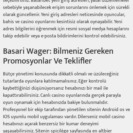
seçebilirsiniz. Basaribet yeni giriş adresleri, yasal düzenlemeler
sebebiyle yaşanabilecek erişim sorunlarını önlemek için sürekli
olarak güncellenir. Yeni giriş adresleri neticesinde oyuncular,
bahis ve casino oyunlarını kesintisiz olarak oynayabilir. Yeni
adres bilgilerini öğrenmek için resmi sosyal medya hesaplarını
takip edebilir veya e-posta bildirimlerini kontrol edebilirsiniz.
Basari Wager: Bilmeniz Gereken
Promosyonlar Ve Teklifler
Bütçe yönetimi konusunda dikkatli olmalı ve üzüleceğiniz
tutarlarda oyunlara katılmamalısınız. Eğer kontrolü
kaybettiğinizi düşünüyorsanız hesabınızı bir mail ile
kapattırabilirsiniz. Canlı casino oyunlarında gerçek parayla
oyun oynamak için hesabınızda bakiye bulunmalıdır.
Profesyonel bir ekip tarafından yönetilen sitenin Android os ve
IOS uyumlu mobil uygulaması vardır. Dilerseniz mobil casino
hesabınızı açarak benzersiz bir kumar deneyimi
yaşayabilirsiniz. Sitenin spicilège sayfasında en altbier