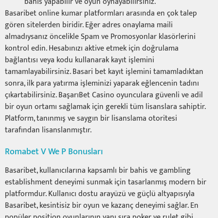
bahis yapabilir ve oyun oynayabilirsiniz.
Basaribet online kumar platformları arasında en çok talep
gören sitelerden biridir. Eğer adres onaylama maili
almadıysanız öncelikle Spam ve Promosyonlar klasörlerini
kontrol edin. Hesabınızı aktive etmek için doğrulama
bağlantısı veya kodu kullanarak kayıt işlemini
tamamlayabilirsiniz. Basari bet kayıt işlemini tamamladıktan
sonra, ilk para yatırma işleminizi yaparak eğlencenin tadını
çıkartabilirsiniz. BaşarıBet Casino oyunculara güvenli ve adil
bir oyun ortamı sağlamak için gerekli tüm lisanslara sahiptir.
Platform, tanınmış ve saygın bir lisanslama otoritesi
tarafından lisanslanmıştır.
Romabet V We P Bonusları
Basaribet, kullanıcılarına kapsamlı bir bahis ve gambling
establishment deneyimi sunmak için tasarlanmış modern bir
platformdur. Kullanıcı dostu arayüzü ve güçlü altyapısıyla
Basaribet, kesintisiz bir oyun ve kazanç deneyimi sağlar. En
popüler position oyunlarının yanı sıra poker ve rulet gibi