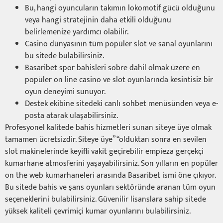
Bu, hangi oyuncuların takımın lokomotif gücü olduğunu
veya hangi stratejinin daha etkili olduğunu
belirlemenize yardımcı olabilir.
Casino dünyasının tüm popüler slot ve sanal oyunlarını
bu sitede bulabilirsiniz.
Basaribet spor bahisleri sobre dahil olmak üzere en
popüler on line casino ve slot oyunlarında kesintisiz bir
oyun deneyimi sunuyor.
Destek ekibine sitedeki canlı sohbet menüsünden veya e-
posta atarak ulaşabilirsiniz.
Profesyonel kalitede bahis hizmetleri sunan siteye üye olmak
tamamen ücretsizdir. Siteye üye” “olduktan sonra en sevilen
slot makinelerinde keyifli vakit geçirebilir empieza gerçekçi
kumarhane atmosferini yaşayabilirsiniz. Son yılların en popüler
on the web kumarhaneleri arasında Basaribet ismi öne çıkıyor.
Bu sitede bahis ve şans oyunları sektöründe aranan tüm oyun
seçeneklerini bulabilirsiniz. Güvenilir lisanslara sahip sitede
yüksek kaliteli çevrimiçi kumar oyunlarını bulabilirsiniz.