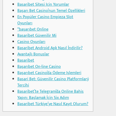
Basaribet Sitesi Için Yorumlar
Başarı Bet Casino’nun Temel Özellikleri
En Popüler Casino Empieza Slot
Oyunları
“başarıbet Online
Basaribet Güvenilir Mi
Casino Oyunları
Basaribet Android Apk Nasıl İndirilir?
Avantajlı Bonuslar
Basaribet
Başarıbet On-line Casino
Başarıbet Casino’da Ödeme Işlemleri
Basari Bet: Güvenilir Casino Platformlarý
Tercihi
Basaribet’te Telegram’da Online Bahis
Yapın: Başlamak İçin Six Adım
Basaribet Türkiye’ye Nasıl Kayıt Olurum?