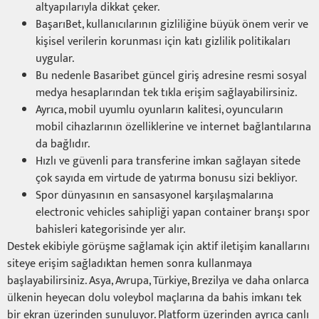
altyapılarıyla dikkat çeker.
BaşarıBet, kullanıcılarının gizliliğine büyük önem verir ve
kişisel verilerin korunması için katı gizlilik politikaları
uygular.
Bu nedenle Basaribet güncel giriş adresine resmi sosyal
medya hesaplarından tek tıkla erişim sağlayabilirsiniz.
Ayrıca, mobil uyumlu oyunların kalitesi, oyuncuların
mobil cihazlarının özelliklerine ve internet bağlantılarına
da bağlıdır.
Hızlı ve güvenli para transferine imkan sağlayan sitede
çok sayıda em virtude de yatırma bonusu sizi bekliyor.
Spor dünyasının en sansasyonel karşılaşmalarına
electronic vehicles sahipliği yapan container branşı spor
bahisleri kategorisinde yer alır.
Destek ekibiyle görüşme sağlamak için aktif iletişim kanallarını
siteye erişim sağladıktan hemen sonra kullanmaya
başlayabilirsiniz. Asya, Avrupa, Türkiye, Brezilya ve daha onlarca
ülkenin heyecan dolu voleybol maçlarına da bahis imkanı tek
bir ekran üzerinden sunuluyor. Platform üzerinden ayrıca canlı