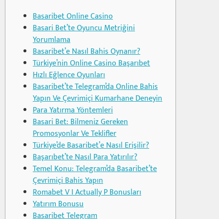
Basaribet Online Casino
Basari Bet’te Oyuncu Metriğini
Yorumlama
Basaribet’e Nasıl Bahis Oynanır?
Türkiye’nin Online Casino Başarıbet
Hızlı Eğlence Oyunları
Basaribet’te Telegram’da Online Bahis
Yapın Ve Çevrimiçi Kumarhane Deneyin
Para Yatırma Yöntemleri
Basari Bet: Bilmeniz Gereken
Promosyonlar Ve Teklifler
Türkiye’de Basaribet’e Nasıl Erişilir?
Başarıbet’te Nasıl Para Yatırılır?
Temel Konu: Telegram’da Basaribet’te
Çevrimiçi Bahis Yapın
Romabet V I Actually P Bonusları
Yatırım Bonusu
Basaribet Telegram