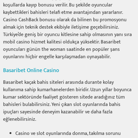
koşullarda kayıp bonusu verilir. Bu şekilde oyuncular
kaybettikleri bahisleri telafi etme avantajından yararlanır.
Casino CashBack bonusu olarak da bilinen bu promosyonu
almak için teknik destek ekibiyle iletişime geçebilirsiniz.
Türkiye’de geniş bir oyuncu kitlesine sahip olmasının yanı sıra
mobil casino hizmet kalitesi oldukça yüksektir. Basaribet
oyuncuları günün the woman saatinde en popüler şans
oyunlarını hiçbir engelle karşılaşmadan oynayabilir.
Basaribet Online Casino
Basaribet kaçak bahis siteleri arasında durante kolay
kullanıma sahip kumarhanelerden biridir. Uzun yıllar boyunca
kumar sektöründe faaliyet gösteren sitede aradığınız tüm
bahisleri bulabilirsiniz. Yeni çıkan slot oyunlarında bahis
ipuçları sayesinde deneyim kazanabilir ve daha fazla
eğlenebilirsiniz.
Casino ve slot oyunlarında donma, takılma sorunu