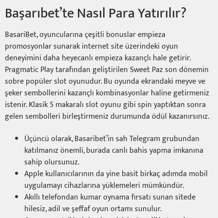
Başarıbet’te Nasıl Para Yatırılır?
BasariBet, oyuncularına çeşitli bonuslar empieza
promosyonlar sunarak internet site üzerindeki oyun
deneyimini daha heyecanlı empieza kazançlı hale getirir.
Pragmatic Play tarafından geliştirilen Sweet Paz son dönemin
sobre popüler slot oyunudur. Bu oyunda ekrandaki meyve ve
şeker sembollerini kazançlı kombinasyonlar haline getirmeniz
istenir. Klasik 5 makaralı slot oyunu gibi spin yaptıktan sonra
gelen sembolleri birleştirmeniz durumunda ödül kazanırsınız.
Üçüncü olarak, Basaribet’in sah Telegram grubundan
katılmanız önemli, burada canlı bahis yapma imkanına
sahip olursunuz.
Apple kullanıcılarının da yine basit birkaç adımda mobil
uygulamayı cihazlarına yüklemeleri mümkündür.
Akıllı telefondan kumar oynama fırsatı sunan sitede
hilesiz, adil ve şeffaf oyun ortamı sunulur.