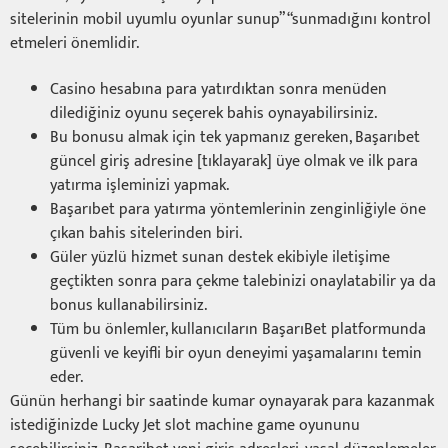
sitelerinin mobil uyumlu oyunlar sunup” “sunmadığını kontrol
etmeleri önemlidir.
Casino hesabına para yatırdıktan sonra menüden
dilediğiniz oyunu seçerek bahis oynayabilirsiniz.
Bu bonusu almak için tek yapmanız gereken, Başarıbet
güncel giriş adresine [tıklayarak] üye olmak ve ilk para
yatırma işleminizi yapmak.
Başarıbet para yatırma yöntemlerinin zenginliğiyle öne
çıkan bahis sitelerinden biri.
Güler yüzlü hizmet sunan destek ekibiyle iletişime
geçtikten sonra para çekme talebinizi onaylatabilir ya da
bonus kullanabilirsiniz.
Tüm bu önlemler, kullanıcıların BaşarıBet platformunda
güvenli ve keyifli bir oyun deneyimi yaşamalarını temin
eder.
Günün herhangi bir saatinde kumar oynayarak para kazanmak
istediğinizde Lucky Jet slot machine game oyununu