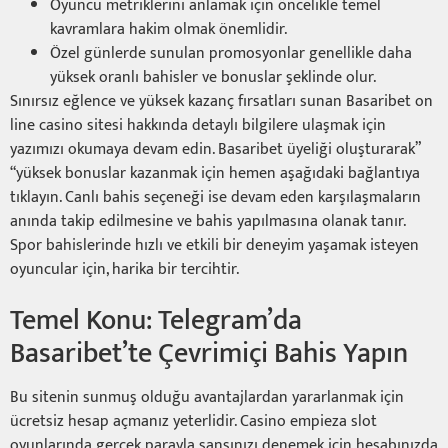
Oyuncu metriklerini anlamak için öncelikle temel
kavramlara hakim olmak önemlidir.
Özel günlerde sunulan promosyonlar genellikle daha
yüksek oranlı bahisler ve bonuslar şeklinde olur.
Sınırsız eğlence ve yüksek kazanç fırsatları sunan Basaribet on
line casino sitesi hakkında detaylı bilgilere ulaşmak için
yazımızı okumaya devam edin. Basaribet üyeliği oluşturarak”
“yüksek bonuslar kazanmak için hemen aşağıdaki bağlantıya
tıklayın. Canlı bahis seçeneği ise devam eden karşılaşmaların
anında takip edilmesine ve bahis yapılmasına olanak tanır.
Spor bahislerinde hızlı ve etkili bir deneyim yaşamak isteyen
oyuncular için, harika bir tercihtir.
Temel Konu: Telegram’da
Basaribet’te Çevrimiçi Bahis Yapın
Bu sitenin sunmuş olduğu avantajlardan yararlanmak için
ücretsiz hesap açmanız yeterlidir. Casino empieza slot
oyunlarında gerçek parayla şansınızı denemek için hesabınızda