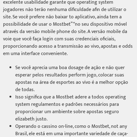
excelente usabilidade garante que operating system
jogadores não terão nenhuma dificuldade afin de utilizar o
site. Se você prefere não baixar to aplicativo, ainda tem a
possibilidade de usar o Mostbet” “no seu dispositivo móvel
através da versão mobile phone do site. A versão mobile da
voie que você faça login com suas credenciais oficiais,
proporcionando acesso a transmissão ao vivo, apostas e odds
em uma interface conveniente.
Se você aprecia uma boa dosage de ação e não quer
esperar pelos resultados perform jogo, colocar suas
apostas na área de esportes ao vivo é a melhor opção
de todas.
Isso significa que a Mostbet adere a todos operating
system regulamentos e padrões necessários para
proporcionar um ambiente sobre apostas seguro
elizabeth justo.
Operando o cassino on-line, como o Mostbet, not any
Brasil, ele está em uma importante variedade de caça-