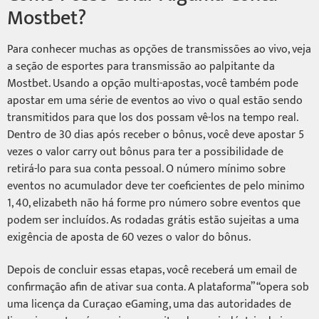
Mostbet?
Para conhecer muchas as opções de transmissões ao vivo, veja
a seção de esportes para transmissão ao palpitante da
Mostbet. Usando a opção multi-apostas, você também pode
apostar em uma série de eventos ao vivo o qual estão sendo
transmitidos para que los dos possam vê-los na tempo real.
Dentro de 30 dias após receber o bônus, você deve apostar 5
vezes o valor carry out bônus para ter a possibilidade de
retirá-lo para sua conta pessoal. O número mínimo sobre
eventos no acumulador deve ter coeficientes de pelo minimo
1, 40, elizabeth não há forme pro número sobre eventos que
podem ser incluídos. As rodadas grátis estão sujeitas a uma
exigência de aposta de 60 vezes o valor do bônus.
Depois de concluir essas etapas, você receberá um email de
confirmação afin de ativar sua conta. A plataforma” “opera sob
uma licença da Curaçao eGaming, uma das autoridades de