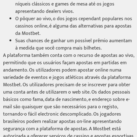
níqueis clássicos e games de mesa até os jogos
apresentando dealers vivos.
O pôquer ao vivo, o dos jogos cependant populares nos
cassinos online, é alguma das alternativas para apostas
da Mostbet.
Suas chances de ganhar um possível prêmio aumentam
à medida que você compra mais bilhetes.
A plataforma também conta com o recurso de apostas ao vivo,
permitindo que os usuários façam apostas em partidas em
andamento. Os utilizadores podem apostar online numa
variedade de eventos e jogos atléticos através da plataforma
Mostbet. Os utilizadores precisam de se inscrever para obter
uma conta antes de utilizarem o web site. Os dados pessoais
básicos como fama, data de nascimento, e endereço sobre e-
mail são quaisquer que são necessários para o registo,
tornando-o fácil electronic descomplicado. Os jogadores
brasileiros podem realizar apostas on-line apresentando
segurança com a plataforma de apostas. A Mostbet está
autorizada a oferecer serviços de cassino e apostas esportivas