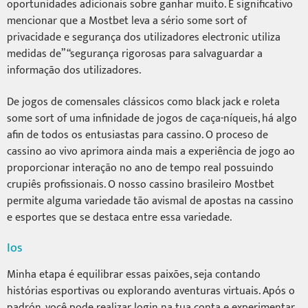
oportunidades adicionais sobre ganhar muito. É significativo
mencionar que a Mostbet leva a sério some sort of
privacidade e segurança dos utilizadores electronic utiliza
medidas de” “segurança rigorosas para salvaguardar a
informação dos utilizadores.
De jogos de comensales clássicos como black jack e roleta
some sort of uma infinidade de jogos de caça-níqueis, há algo
afin de todos os entusiastas para cassino. O proceso de
cassino ao vivo aprimora ainda mais a experiência de jogo ao
proporcionar interação no ano de tempo real possuindo
crupiês profissionais. O nosso cassino brasileiro Mostbet
permite alguma variedade tão avismal de apostas na cassino
e esportes que se destaca entre essa variedade.
Ios
Minha etapa é equilibrar essas paixões, seja contando
histórias esportivas ou explorando aventuras virtuais. Após o
padrón, você pode realizar login na tua conta e experimentar