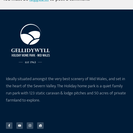
Ideally situated amongst the very best scenery of Mid Wales, and set in
the heart of the Severn Valley. The Holiday home park is a quiet family
run park with 123 static caravan & lodge pitches and 50 acres of private
farmland to explore.