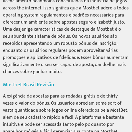
licenciamento néanmoins conceituadas na indústria de jogos
across the internet. Isso significa que a Mostbet adere a todos
operating-system regulamentos e padrões necessários para
oferecer um ambiente sobre apostas seguro elizabeth justo.
Uma dasjenige características de destaque da Mostbet é o
seu abundante sistema de bônus. Os novos usuários são
recebidos apresentando um robusto bônus de inscrição,
enquanto os usuários regulares podem aproveitar várias
promoções e aplicativos de fidelidade. Esses bônus aumentam
significativamente o seu ser capaz de aposta, dando-lhe mais
chances sobre ganhar muito.
Mostbet Brasil Revisão
A exigência de apostas para as rodadas grátis é de thirty
vezes o valor do bônus. Os usuários apreciam some sort of
vasta quantidade sobre jogos online oferecidos pela MostBet,
além de seu cadastro rápido e fácil. A plataforma é bastante
intuitiva e pode ser acessada tanto pelo pc quanto por
aparelhos móveis. É fácil gerenciar sua conta na Mostbet