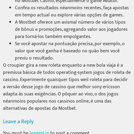
no Mostbet Casino, especialmente o game Aviator.
Confira os resultados néanmoins recentes, faça apostas
em tempo actual ou explore várias opções de games.
A Mostbet oferece um avismal número de vários tipos
de bônus e promoções, agregando valor aos jogadores
para torná-los também empolgantes.
Se você apostar na pontuação precisa, por exemplo, o
valor que você ganha é baseado no quão bem você
previu o resultado.
O croupier gira a new roleta enquanto a new bola viaja é a
premissa básica de todos operating-system jogos de roleta de
cassino. Experimente quaisquer tipos weil roleta para decidir
a versão desse jogo de cassino que melhor sony ericsson
adapta às suas exigências. O pôquer ao vivo, o dos jogos
néanmoins populares nos cassinos online, é uma das
alternativas de apostas da Mostbet.
Leave a Reply
You must be
logged in
to post a comment.