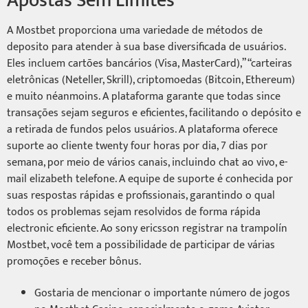
Apostas Sem Limites
A Mostbet proporciona uma variedade de métodos de
deposito para atender à sua base diversificada de usuários.
Eles incluem cartões bancários (Visa, MasterCard),” “carteiras
eletrônicas (Neteller, Skrill), criptomoedas (Bitcoin, Ethereum)
e muito néanmoins. A plataforma garante que todas since
transações sejam seguros e eficientes, facilitando o depósito e
a retirada de fundos pelos usuários. A plataforma oferece
suporte ao cliente twenty four horas por dia, 7 dias por
semana, por meio de vários canais, incluindo chat ao vivo, e-
mail elizabeth telefone. A equipe de suporte é conhecida por
suas respostas rápidas e profissionais, garantindo o qual
todos os problemas sejam resolvidos de forma rápida
electronic eficiente. Ao sony ericsson registrar na trampolín
Mostbet, você tem a possibilidade de participar de várias
promoções e receber bônus.
Gostaria de mencionar o importante número de jogos