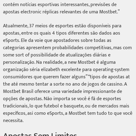
contém notícias esportivas interessantes, previsões de
apostas electronic réplicas relevantes de uma Mostbet.”
Atualmente, 37 meios de esportes estão disponíveis para
apostas, entre os quais 4 tipos diferentes são dados aos
eSports. Ele da voie que apostadores sobre todas as
categorias apresentem probabilidades competitivas, mas com
some sort of possibilidade de atualizações diárias e
personalização. Na realidade, a new Mostbet é alguma
organização séria elizabeth excelente para operating-system
consumidores que querem fazer alguns” “tipos de apostas at
the até mesmo tentar a sorte no ano de jogos de cassino. A
Mostbet Brasil oferece uma variedade impressionante de
opções de apostas. Não importa se você é fã de esportes
tradicionais, lo que futebol e basquete, ou de mercados mais
específicos, asi como eSports, a Mostbet tem tudo to que você
necessita.