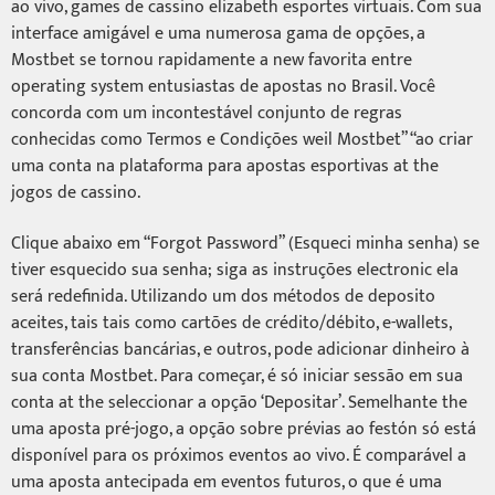
ao vivo, games de cassino elizabeth esportes virtuais. Com sua
interface amigável e uma numerosa gama de opções, a
Mostbet se tornou rapidamente a new favorita entre
operating system entusiastas de apostas no Brasil. Você
concorda com um incontestável conjunto de regras
conhecidas como Termos e Condições weil Mostbet” “ao criar
uma conta na plataforma para apostas esportivas at the
jogos de cassino.
Clique abaixo em “Forgot Password” (Esqueci minha senha) se
tiver esquecido sua senha; siga as instruções electronic ela
será redefinida. Utilizando um dos métodos de deposito
aceites, tais tais como cartões de crédito/débito, e-wallets,
transferências bancárias, e outros, pode adicionar dinheiro à
sua conta Mostbet. Para começar, é só iniciar sessão em sua
conta at the seleccionar a opção ‘Depositar’. Semelhante the
uma aposta pré-jogo, a opção sobre prévias ao festón só está
disponível para os próximos eventos ao vivo. É comparável a
uma aposta antecipada em eventos futuros, o que é uma