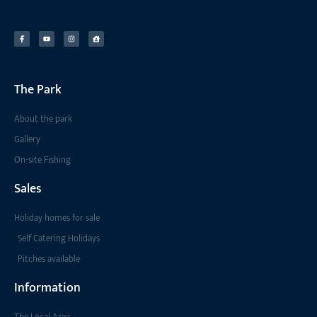
The Park
About the park
Gallery
On-site Fishing
Sales
Holiday homes for sale
Self Catering Holidays
Pitches available
Information