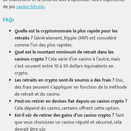
de jeu
casino bitcoin
.
FAQs
Quelle est la cryptomonnaie la plus rapide pour les
retraits ?
Généralement, Ripple (XRP) est considéré
comme l’un des plus rapides.
Quel est le montant minimum de retrait dans les
casinos crypto ?
Cela varie d’un casino à l’autre, mais
c’est souvent entre 10 à 50 dollars équivalents en
crypto.
Les retraits en crypto sont-ils soumis à des frais ?
Oui,
des frais peuvent s’appliquer en fonction de la méthode
de retrait et du casino.
Peut-on retirer en devises fiat depuis un casino crypto ?
Cela dépend du casino, certains offrent cette option.
Est-il sûr de retirer des gains d’un casino crypto ?
Tant
que vous choisissez un casino réputé et sécurisé, cela
devrait être sûr.