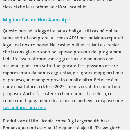
selezione dalam slot machine, che incorporate sia titoli
classici che le suprême novità sul scambio.
Migliori Casino Non Aams App
Questo perché la legge italiana obbliga i siti casinò online
some sort of comprare la licenza ADM per individuo reputati
legali nel nostro paese. Nei casino online italiani e stranieri
che ti consigliamo sono poi spesso presenti dei programmi
fedeltà. Essi ti offrono vantaggi esclusivi man mano che
accumuli punti con votre tue giocate. Essi possono essere
rappresentati da bonus aggiuntivi, giri gratis, maggiori limiti
di prelievo, un manager privato e molto altro. BetAlice è mi
nuova piattaforma delete 2025 che inizia subito con ottimi
propositi. Anche l’assistenza clienti non ci ha deluso, così
come i molti pagamenti di almacén e prelievo a disposizione
casinoitnonaams.com
.
Produttore di titoli iconici come Big Largemouth bass
Bonanza, garantisce qualità e quantità aje siti. Tra we giochi