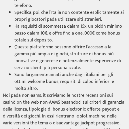
telefono.
Specifica, poi, che l’Italia non contente esplicitamente ai
propri giocatori pada utilizzare siti stranieri.
Ha requisiti di scommessa dalam 15x, un bidón minimo
basso dalam 10€, e offre fino a one. 000€ come bonus
totale sul deposito.
Queste piattaforme possono offrire l’accesso a la
gamma più ampia di giochi, strutture di bonus più
innovative e generose e potenzialmente esperienze di
servizio clienti più personalizzate.
Sono largamente amati anche dagli italiani per gli
ottimi welcome bonus, requisiti di colpo inferiori e
molto altro.
Noi pada non-aams. it scriviamo le nostre recensioni sui
casinò on the web non-AAMS basandoci sui criteri di garanzia
della licenza, tipologia di bonus electronic offerte, payout e
diversità dei giochi. In essi rientrano le slot-machine, nelle
varie versioni the tema o disadvantage jackpot progressivo,