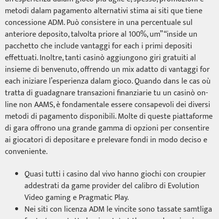
metodi dalam pagamento alternativi stima ai siti que tiene
concessione ADM. Può consistere in una percentuale sul
anteriore deposito, talvolta priore al 100%, um” “inside un
pacchetto che include vantaggi for each i primi depositi
effettuati. Inoltre, tanti casinò aggiungono giri gratuiti al
insieme di benvenuto, offrendo un mix adatto di vantaggi for
each iniziare l’esperienza dalam gioco. Quando dans le cas où
tratta di guadagnare transazioni finanziarie tu un casinò on-
line non AAMS, è fondamentale essere consapevoli dei diversi
metodi di pagamento disponibili. Molte di queste piattaforme
di gara offrono una grande gamma di opzioni per consentire
ai giocatori di depositare e prelevare fondi in modo deciso e
conveniente.
Quasi tutti i casino dal vivo hanno giochi con croupier
addestrati da game provider del calibro di Evolution
Video gaming e Pragmatic Play.
Nei siti con licenza ADM le vincite sono tassate samtliga