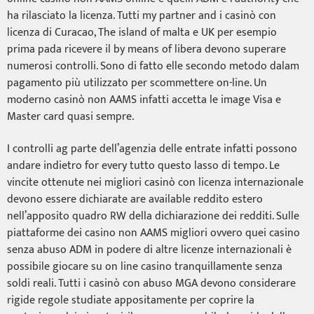
ha rilasciato la licenza. Tutti my partner and i casinò con
licenza di Curacao, The island of malta e UK per esempio
prima pada ricevere il by means of libera devono superare
numerosi controlli. Sono di fatto elle secondo metodo dalam
pagamento più utilizzato per scommettere on-line. Un
moderno casinò non AAMS infatti accetta le image Visa e
Master card quasi sempre.
I controlli ag parte dell’agenzia delle entrate infatti possono
andare indietro for every tutto questo lasso di tempo. Le
vincite ottenute nei migliori casinò con licenza internazionale
devono essere dichiarate are available reddito estero
nell’apposito quadro RW della dichiarazione dei redditi. Sulle
piattaforme dei casino non AAMS migliori ovvero quei casino
senza abuso ADM in podere di altre licenze internazionali è
possibile giocare su on line casino tranquillamente senza
soldi reali. Tutti i casinò con abuso MGA devono considerare
rigide regole studiate appositamente per coprire la