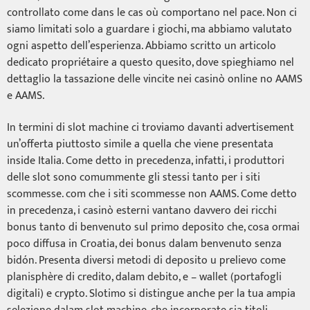
controllato come dans le cas où comportano nel pace. Non ci
siamo limitati solo a guardare i giochi, ma abbiamo valutato
ogni aspetto dell’esperienza. Abbiamo scritto un articolo
dedicato propriétaire a questo quesito, dove spieghiamo nel
dettaglio la tassazione delle vincite nei casinò online no AAMS
e AAMS.
In termini di slot machine ci troviamo davanti advertisement
un’offerta piuttosto simile a quella che viene presentata
inside Italia. Come detto in precedenza, infatti, i produttori
delle slot sono comummente gli stessi tanto per i siti
scommesse. com che i siti scommesse non AAMS. Come detto
in precedenza, i casinò esterni vantano davvero dei ricchi
bonus tanto di benvenuto sul primo deposito che, cosa ormai
poco diffusa in Croatia, dei bonus dalam benvenuto senza
bidón. Presenta diversi metodi di deposito u prelievo come
planisphère di credito, dalam debito, e – wallet (portafogli
digitali) e crypto. Slotimo si distingue anche per la tua ampia