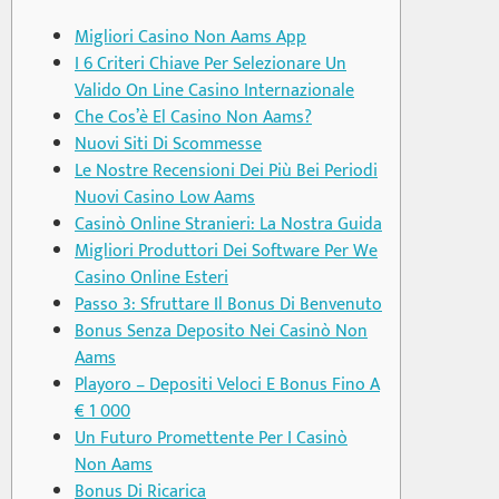
Migliori Casino Non Aams App
I 6 Criteri Chiave Per Selezionare Un
Valido On Line Casino Internazionale
Che Cos’è El Casino Non Aams?
Nuovi Siti Di Scommesse
Le Nostre Recensioni Dei Più Bei Periodi
Nuovi Casino Low Aams
Casinò Online Stranieri: La Nostra Guida
Migliori Produttori Dei Software Per We
Casino Online Esteri
Passo 3: Sfruttare Il Bonus Di Benvenuto
Bonus Senza Deposito Nei Casinò Non
Aams
Playoro – Depositi Veloci E Bonus Fino A
€ 1 000
Un Futuro Promettente Per I Casinò
Non Aams
Bonus Di Ricarica