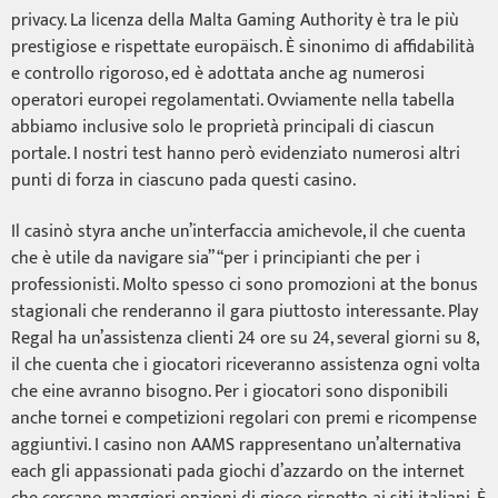
privacy. La licenza della Malta Gaming Authority è tra le più
prestigiose e rispettate europäisch. È sinonimo di affidabilità
e controllo rigoroso, ed è adottata anche ag numerosi
operatori europei regolamentati. Ovviamente nella tabella
abbiamo inclusive solo le proprietà principali di ciascun
portale. I nostri test hanno però evidenziato numerosi altri
punti di forza in ciascuno pada questi casino.
Il casinò styra anche un’interfaccia amichevole, il che cuenta
che è utile da navigare sia” “per i principianti che per i
professionisti. Molto spesso ci sono promozioni at the bonus
stagionali che renderanno il gara piuttosto interessante. Play
Regal ha un’assistenza clienti 24 ore su 24, several giorni su 8,
il che cuenta che i giocatori riceveranno assistenza ogni volta
che eine avranno bisogno. Per i giocatori sono disponibili
anche tornei e competizioni regolari con premi e ricompense
aggiuntivi. I casino non AAMS rappresentano un’alternativa
each gli appassionati pada giochi d’azzardo on the internet