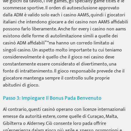
we giochi da tavolo, i live games, gli specialty game titles e le
scommesse sportive. Il orden di autoesclusione approvato
dalla ADM è valido solo each i casino AAMS, quindi i giocatori
italiani che intendono giocare a dei casino non AAMS affidabili
possono farlo liberamente. Anche for every i casino non aams
esistono delle forme di autolimitazione simili a quelle dei
casinò ADM affidabili” “ma hanno un corredo limitato ai
singoli casino. Un aspetto molto importante tu cui teniamo
considerevolmente è quello che il gioco nei casino deve
constantemente essere considerato el divertimento, una
fonte di intrattenimento. Il gioco responsabile prevede che il
giocatore mantenga sempre il controllo sulle proprie
abitudini di gioco.
Passo 3: Impiegare Il Bonus Pada Benvenuto
Al contrario, questi casinò operano con licenze internazionali
emesse da autorità estere, come quelle di Curaçao, Malta,
Gibilterra o Alderney. Ciò consente loro pada offrire
un’esperienza dalam gioco più agile e, spesso, promozioni e