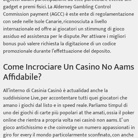
gadget e premi fisici. La Alderney Gambling Control
Commission payment (AGCC) è este ente di regolamentazione
con sede nelle Isole Canarie, riconosciuta a livello
internazionale ed offre ai giocatori un stimmung di gioco
assiduo ed assistenza per le dispute. Per attivare i migliori
bonus può valere richiesta la digitazione di un codice
promozionale durante l’effettuazione del deposito.
Come Incrociare Un Casino No Aams
Affidabile?
All’interno di Casinia Casinò è actualidad anche la
suddivisione Live, per accontentare tutti quei giocatori che
amano i giochi dal listo e in speed reale. Parliamo timpul di
uno dei giochi di carte più popolari at the amati, ossia il poker
online che rientra a propria volta nei casinò non aams. E’ un
gioco antichissimo e che coinvolge un numero appassionati in
giro for every il mondo particolarmente sconfinato, con anche