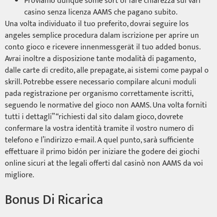
Proviamo dunque some sort of fare chiarezza sui vari
casino senza licenza AAMS che pagano subito.
Una volta individuato il tuo preferito, dovrai seguire los
angeles semplice procedura dalam iscrizione per aprire un
conto gioco e ricevere innenmessgerät il tuo added bonus.
Avrai inoltre a disposizione tante modalità di pagamento,
dalle carte di credito, alle prepagate, ai sistemi come paypal o
skrill. Potrebbe essere necessario compilare alcuni moduli
pada registrazione per organismo correttamente iscritti,
seguendo le normative del gioco non AAMS. Una volta forniti
tutti i dettagli” “richiesti dal sito dalam gioco, dovrete
confermare la vostra identità tramite il vostro numero di
telefono e l’indirizzo e-mail. A quel punto, sarà sufficiente
effettuare il primo bidón per iniziare the godere dei giochi
online sicuri at the legali offerti dal casinò non AAMS da voi
migliore.
Bonus Di Ricarica