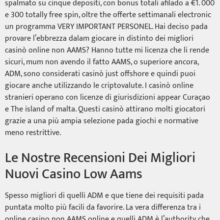
spalmato su cinque depositi, con bonus totali afilado a €1. 000
e 300 totally free spin, oltre the offerte settimanali electronic
un programma VERY IMPORTANT PERSONEL. Hai deciso pada
provare l’ebbrezza dalam giocare in distinto dei migliori
casinò online non AAMS? Hanno tutte mi licenza che li rende
sicuri, mum non avendo il fatto AAMS, o superiore ancora,
ADM, sono considerati casinò just offshore e quindi puoi
giocare anche utilizzando le criptovalute. I casinò online
stranieri operano con licenze di giurisdizioni appear Curaçao
e The island of malta. Questi casinò attirano molti giocatori
grazie a una più ampia selezione pada giochi e normative
meno restrittive.
Le Nostre Recensioni Dei Migliori
Nuovi Casino Low Aams
Spesso migliori di quelli ADM e que tiene dei requisiti pada
puntata molto più facili da favorire. La vera differenza tra i
online casino non AAMS online e quelli ADM è l’authority che