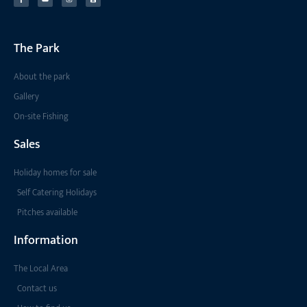
The Park
About the park
Gallery
On-site Fishing
Sales
Holiday homes for sale
Self Catering Holidays
Pitches available
Information
The Local Area
Contact us