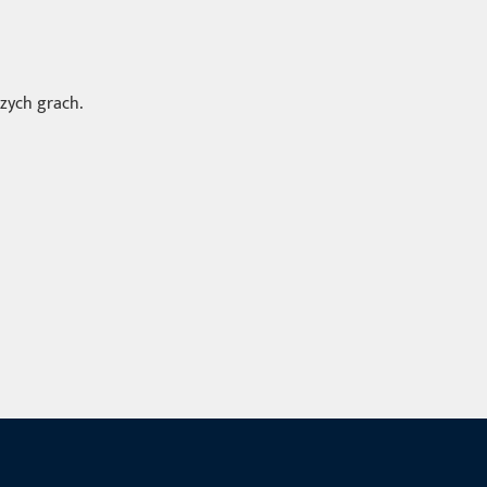
zych grach.