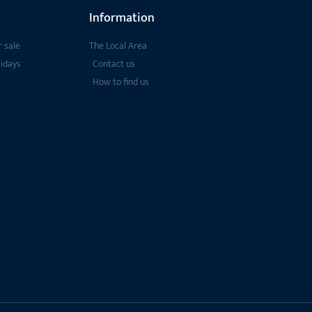
Information
 sale
The Local Area
lidays
Contact us
How to find us