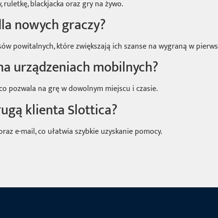
, ruletkę, blackjacka oraz gry na żywo.
 dla nowych graczy?
ów powitalnych, które zwiększają ich szanse na wygraną w pierws
 na urządzeniach mobilnych?
 co pozwala na grę w dowolnym miejscu i czasie.
ugą klienta Slottica?
oraz e-mail, co ułatwia szybkie uzyskanie pomocy.