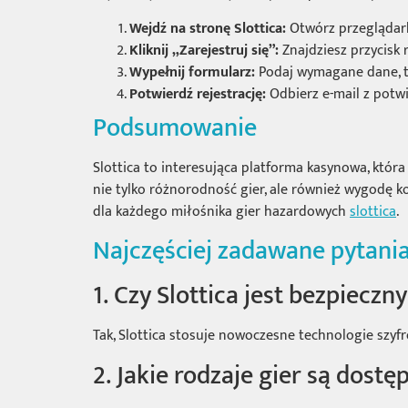
Wejdź na stronę Slottica:
Otwórz przeglądarkę
Kliknij „Zarejestruj się”:
Znajdziesz przycisk 
Wypełnij formularz:
Podaj wymagane dane, tak
Potwierdź rejestrację:
Odbierz e-mail z potwie
Podsumowanie
Slottica to interesująca platforma kasynowa, któr
nie tylko różnorodność gier, ale również wygodę ko
dla każdego miłośnika gier hazardowych
slottica
.
Najczęściej zadawane pytania
1. Czy Slottica jest bezpiecz
Tak, Slottica stosuje nowoczesne technologie szyf
2. Jakie rodzaje gier są dostę