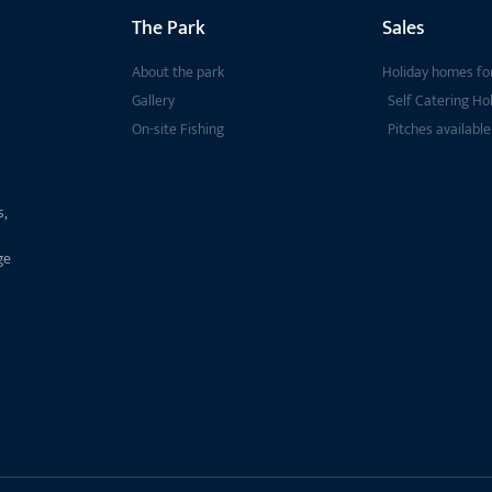
The Park
Sales
About the park
Holiday homes for
Gallery
Self Catering Ho
On-site Fishing
Pitches available
s,
ge