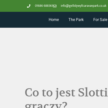
01686 688361
info@gellidywyllcaravanpark.co.uk
Home
The Park
For Sale
Co to jest Slot
graczy?