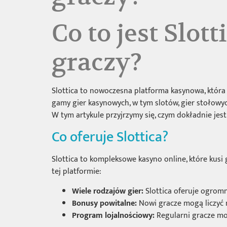
Co to jest Slot
graczy?
Slottica to nowoczesna platforma kasynowa, któr
gamy gier kasynowych, w tym slotów, gier stołowych
W tym artykule przyjrzymy się, czym dokładnie jest 
Co oferuje Slottica?
Slottica to kompleksowe kasyno online, które kusi
tej platformie:
Wiele rodzajów gier:
Slottica oferuje ogromn
Bonusy powitalne:
Nowi gracze mogą liczyć n
Program lojalnościowy:
Regularni gracze mo