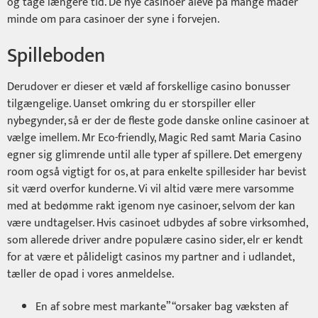
og tage længere tid. De nye casinoer aleve på mange måder
minde om para casinoer der syne i forvejen.
Spilleboden
Derudover er dieser et væld af forskellige casino bonusser
tilgængelige. Uanset omkring du er storspiller eller
nybegynder, så er der de fleste gode danske online casinoer at
vælge imellem. Mr Eco-friendly, Magic Red samt Maria Casino
egner sig glimrende until alle typer af spillere. Det emergeny
room også vigtigt for os, at para enkelte spillesider har bevist
sit værd overfor kunderne. Vi vil altid være mere varsomme
med at bedømme rakt igenom nye casinoer, selvom der kan
være undtagelser. Hvis casinoet udbydes af sobre virksomhed,
som allerede driver andre populære casino sider, elr er kendt
for at være et pålideligt casinos my partner and i udlandet,
tæller de opad i vores anmeldelse.
En af sobre mest markante” “orsaker bag væksten af