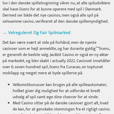
lov i den danske spillelovgivning sikrer nu, at alle spiludviklere
skal have licens for at kunne operere med spil i Danmark.
Dermed ser både det nye casinos, men også alle spil på
selvsamme casino, verificeret af den danske spillemyndighed.
→ Velreguleret Og Fair Spilmarked
Det kan være svært at vide på forhånd, men de nyeste
casinoer som er højt anmeldte, og har durante gyldig” “licens,
er generelt de bedste valg. Jackbit Casino er også en ny aktør
på markedet, og blev skabt i actually 2022. Casinoet innehåller
over 6. seven hundred spil, licens fra Curacao, en toptunet
mobilapp og meget mere at byde spillerne på.
Velkomstbonusser kan bruges på alle spilleautomater,
hvilket giver dig mulighed for at udforske et bredt
udvalg af spil samt øge dine chancer for at vinde.
Med Casino sitter på de danske casinoer gjort alt, hvad
de kan, for at genskabe stemningen fra et rigtigt casino.