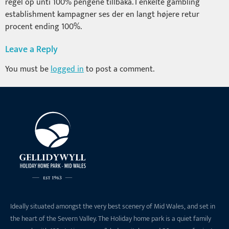
regel op unti 100% pengene tillbaka. I enkelte gambling
establishment kampagner ses der en langt højere retur
procent ending 100%.
Leave a Reply
You must be
logged in
to post a comment.
Ideally situated amongst the very best scenery of Mid Wales, and set in
the heart of the Severn Valley. The Holiday home park is a quiet family