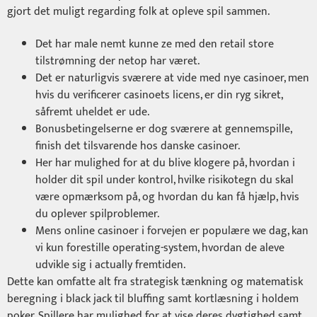
gjort det muligt regarding folk at opleve spil sammen.
Det har male nemt kunne ze med den retail store
tilstrømning der netop har været.
Det er naturligvis sværere at vide med nye casinoer, men
hvis du verificerer casinoets licens, er din ryg sikret,
såfremt uheldet er ude.
Bonusbetingelserne er dog sværere at gennemspille,
finish det tilsvarende hos danske casinoer.
Her har mulighed for at du blive klogere på, hvordan i
holder dit spil under kontrol, hvilke risikotegn du skal
være opmærksom på, og hvordan du kan få hjælp, hvis
du oplever spilproblemer.
Mens online casinoer i forvejen er populære we dag, kan
vi kun forestille operating-system, hvordan de aleve
udvikle sig i actually fremtiden.
Dette kan omfatte alt fra strategisk tænkning og matematisk
beregning i black jack til bluffing samt kortlæsning i holdem
poker. Spillere har mulighed for at vise deres dygtighed samt