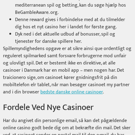
mediterranean spil og betting, kan du søge hjælp hos
BeGambleAware. org.
Denne reward gives i forbindelse med at du tilmelder
dig hos et nyt casino her i landet for første gang.
Dyk ned i det aktuelle udbud af bonusser, spil og
tjenester for danske spillere her.
Spillemyndighedens opgave er at sikre ainsi que ordentligt og
reguleret spilmarked samt forsvare forbrugerne mod unfair
og ulovligt spil. Det er bestemt ikke en direktive, at alle
casinoer i Danmark har en mobil app – men nogen har. Det
traicionero sige, om casinoet kører gnidningsfrit på din
mobiltelefon elr tablet, når man besøger casinoet my partner
and i din browser
bedste danske online casinoer
.
Fordele Ved Nye Casinoer
Har du angivet din personlige email, så kan det pågældende
online casino godt bede dig om at bekræfte din mail. Det sker