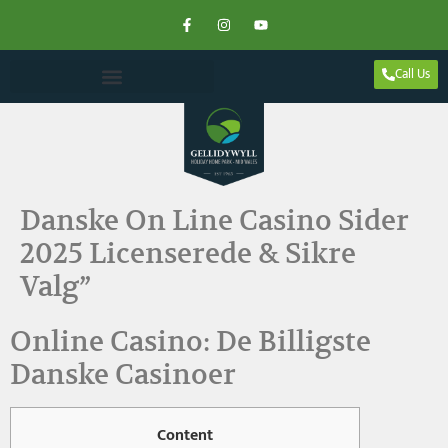
Call Us
Danske On Line Casino Sider
2025 Licenserede & Sikre
Valg”
Online Casino: De Billigste
Danske Casinoer
Content