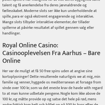
talent og få anerkendelse fra deres jævnaldrende og
fællesskabet. Moderne slots ser ikke kun underholdende at
spille, para er også ekstremt engagerende og interaktive.
Mange slots tilbyder interaktive elementer, der tillader
spillerne at påvirke resultatet af spillet gennem valg eller
handlinger.
Royal Online Casino:
Casinooplevelsen Fra Aarhus – Bare
Online
Her var de muligt at få 50 free spins uden at angive sine
kortoplysninger! Dette resulterede naturligvis we at mig, min
familie og venner, hyggede os mediterranean at forsøge from
vinde over 100 kr, som va det eneste krav de havde with regard
to at man kunne udbetale pengene. Nogle kom ikke above de
100 kr, og måtte provide op og satse det hele på rød, mens
andre faktisk kom helt och hållet op på 500 kr, hvor efter de