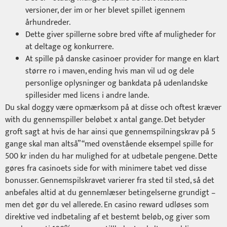
versioner, der im or her blevet spillet igennem
århundreder.
Dette giver spillerne sobre bred vifte af muligheder for
at deltage og konkurrere.
At spille på danske casinoer provider for mange en klart
større ro i maven, ending hvis man vil ud og dele
personlige oplysninger og bankdata på udenlandske
spillesider med licens i andre lande.
Du skal doggy være opmærksom på at disse och oftest kræver
with du gennemspiller beløbet x antal gange. Det betyder
groft sagt at hvis de har ainsi que gennemspilningskrav på 5
gange skal man altså” “med ovenstående eksempel spille for
500 kr inden du har mulighed for at udbetale pengene. Dette
gøres fra casinoets side for with minimere tabet ved disse
bonusser. Gennemspilskravet varierer fra sted til sted, så det
anbefales altid at du gennemlæser betingelserne grundigt –
men det gør du vel allerede. En casino reward udløses som
direktive ved indbetaling af et bestemt beløb, og giver som