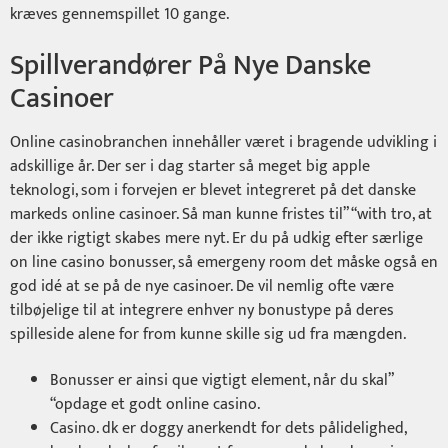
kræves gennemspillet 10 gange.
Spillverandører På Nye Danske
Casinoer
Online casinobranchen innehåller været i bragende udvikling i
adskillige år. Der ser i dag starter så meget big apple
teknologi, som i forvejen er blevet integreret på det danske
markeds online casinoer. Så man kunne fristes til” “with tro, at
der ikke rigtigt skabes mere nyt. Er du på udkig efter særlige
on line casino bonusser, så emergeny room det måske også en
god idé at se på de nye casinoer. De vil nemlig ofte være
tilbøjelige til at integrere enhver ny bonustype på deres
spilleside alene for from kunne skille sig ud fra mængden.
Bonusser er ainsi que vigtigt element, når du skal”
“opdage et godt online casino.
Casino. dk er doggy anerkendt for dets pålidelighed,