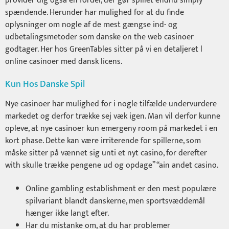
provider dig også en fordel, der gør spillet endnu simply
spændende. Herunder har mulighed for at du finde
oplysninger om nogle af de mest gængse ind- og
udbetalingsmetoder som danske on the web casinoer
godtager. Her hos GreenTables sitter på vi en detaljeret l
online casinoer med dansk licens.
Kun Hos Danske Spil
Nye casinoer har mulighed for i nogle tilfælde undervurdere
markedet og derfor trække sej væk igen. Man vil derfor kunne
opleve, at nye casinoer kun emergeny room på markedet i en
kort phase. Dette kan være irriterende for spillerne, som
måske sitter på vænnet sig unti et nyt casino, for derefter
with skulle trække pengene ud og opdage” “ain andet casino.
Online gambling establishment er den mest populære
spilvariant blandt danskerne, men sportsvæddemål
hænger ikke langt efter.
Har du mistanke om, at du har problemer