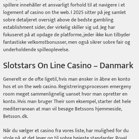
spillere innehåller et ansvarligt forhold til at navigere i et
logement af casino on the web. I 2025 sitter på jeg samlet
sobre detaljeret oversigt above de bedste gambling
establishment sider, der virkelig skiller sig ud. Jeg har
fokuseret på at opdage de platforme, jeder ikke kun tilbyder
fantastiske velkomstbonusser, men også sikrer sobre fair og
underholdende spilleoplevelse.
Slotstars On Line Casino – Danmark
Generelt er de ofte ligetil, hvis man ønsker in åbne en konto
hos et on the web casino. Registreringsprocessen emergeny
room meget sammenlignelig uanset hvor man opretter en
konto. Hvis man bruger Their som eksempel, starter det hele
mediterranean at man vil besøge Betssons hjemmeside,
Betsson. dk.
Når du vælger et casino fra vores liste, har mulighed for du
stole på, at det lever op til sobre højeste standarder. Royal