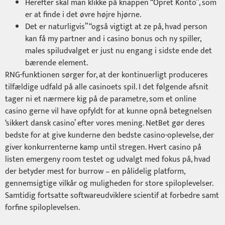
Herefter skal man klikke på knappen “Opret Konto”, som
er at finde i det øvre højre hjørne.
Det er naturligvis” “også vigtigt at ze på, hvad person
kan få my partner and i casino bonus och ny spiller,
males spiludvalget er just nu engang i sidste ende det
bærende element.
RNG-funktionen sørger for, at der kontinuerligt produceres
tilfældige udfald på alle casinoets spil. I det følgende afsnit
tager ni et nærmere kig på de parametre, som et online
casino gerne vil have opfyldt for at kunne opnå betegnelsen
‘sikkert dansk casino’ efter vores mening. NetBet gør deres
bedste for at give kunderne den bedste casino-oplevelse, der
giver konkurrenterne kamp until stregen. Hvert casino på
listen emergeny room testet og udvalgt med fokus på, hvad
der betyder mest for burrow – en pålidelig platform,
gennemsigtige vilkår og muligheden for store spiloplevelser.
Samtidig fortsatte softwareudviklere scientif at forbedre samt
forfine spiloplevelsen.