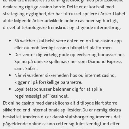
kombinere avanceret streamingteknologi med professionelle
dealere og rigtige casino borde. Dette er et kortspil med
strategi og dygtighed, der har tiltrukket spillere i årtier. I løbet
af de følgende årtier udviklede online casinoer sig hurtigt,
drevet af teknologiske fremskridt og stigende internetbrug.
Så welcher skal helst være enten en on line casino app
eller ou mobilvenligt casino tilknyttet platformen.
Der venter dig virkelig gode oplevelser og bonusser hos
Spilnu på danske spillemaskiner som Diamond Express
samt Safari.
Når vi vurderer sikkerheden hos ou internet casino,
kigger ni på forskellige parametre.
Loyalitetsbonusser belønner dig for at spille
regelmæssigt på” “casinoet.
Et online casino med dansk licens altid tilbyde klart større
sikkerhed end internationale spillesider. Du er nemlig ekstra
beskyttet, imedens du er dansk statsborger og imedens det
pågældende online casino retter sig fuldstændigt ind efter