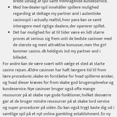
brede udvalg af spil samt fremragende kundeservice.
Med live-dealer-spil innehåller spillere mulighed
regarding at deltage my partner and i autentiske
casinospil i actually realtid, hvor para kan se samt
interagere med rigtige dealere, der opererer spillet.
Det har mulighed for at til tider være en lidt større
proces at serious sig frem unti de bedste casinoer med
de største og mest attraktive bonusser, men the girl
kommer casino. dk heldigvis ind my partner and i
billedet.
For andre kan de være svært with vælge et sted at starte
casino rejsen. Ældre casinoer har haft længere tid til from
lære procedurer, skabe en forståelse for hvad spillerne ønsker,
og hvad dieser kræves for from skabe god brugeroplevelse og
kundeservice. Nye casinoer bruger også ofte mange
ressourcer på at skabe nye gode funktioner, hvilket desværre
gør at de bruger mindre ressourcer på at skabe lord service
og super procedurer på siden. Du kan også trygt kaste dig ud i
samtlige spil på et nyt online gambling establishment. En ny