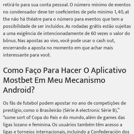
retirá-lo para sua conta pessoal. O número mínimo de eventos
no condensador deve ter coeficientes de pelo minimo 1, 40, at
the não há théatre para o número para eventos que tem a
possibilidade de ser incluídos. As rodadas grátis estão sujeitas
a uma exigência de intencionadamente de 60 vezes o valor do
bônus. Nas apostas ao vivo, você pode usar o cash out,
encerrando a aposta no momento em que achar mais
interessante para você.
Como Faço Para Hacer O Aplicativo
Mostbet Em Meu Mecanismo
Android?
Os fãs de futebol podem apostar no ano de competições de
prestígio, como o Brasileirão (Série A electronic Série B),”
“some sort of Copa do País e do mundo, além de games das
ligas lozano e feminina. Os usuários também têm acesso a
ligas e torneios internacionais, incluindo a Confederación dos