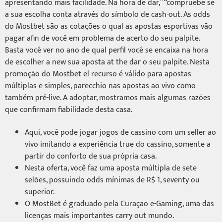
apresentando mais facilidade. Na hora de dar,” “compruebe se
a sua escolha conta através do símbolo de cash-out. As odds
do Mostbet são as cotações o qual as apostas esportivas vão
pagar afin de você em problema de acerto do seu palpite.
Basta você ver no ano de qual perfil você se encaixa na hora
de escolher a new sua aposta at the dar o seu palpite. Nesta
promoção do Mostbet el recurso é válido para apostas
múltiplas e simples, parecchio nas apostas ao vivo como
também pré-live. A adoptar, mostramos mais algumas razões
que confirmam fiabilidade desta casa.
Aqui, você pode jogar jogos de cassino com um seller ao
vivo imitando a experiência true do cassino, somente a
partir do conforto de sua própria casa.
Nesta oferta, você faz uma aposta múltipla de sete
selões, possuindo odds mínimas de R$ 1, seventy ou
superior.
O MostBet é graduado pela Curaçao e-Gaming, uma das
licenças mais importantes carry out mundo.