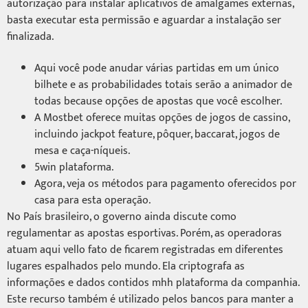
autorização para instalar aplicativos de amalgames externas,
basta executar esta permissão e aguardar a instalação ser
finalizada.
Aqui você pode anudar várias partidas em um único
bilhete e as probabilidades totais serão a animador de
todas because opções de apostas que você escolher.
A Mostbet oferece muitas opções de jogos de cassino,
incluindo jackpot feature, pôquer, baccarat, jogos de
mesa e caça-níqueis.
5win plataforma.
Agora, veja os métodos para pagamento oferecidos por
casa para esta operação.
No País brasileiro, o governo ainda discute como
regulamentar as apostas esportivas. Porém, as operadoras
atuam aqui vello fato de ficarem registradas em diferentes
lugares espalhados pelo mundo. Ela criptografa as
informações e dados contidos mhh plataforma da companhia.
Este recurso também é utilizado pelos bancos para manter a