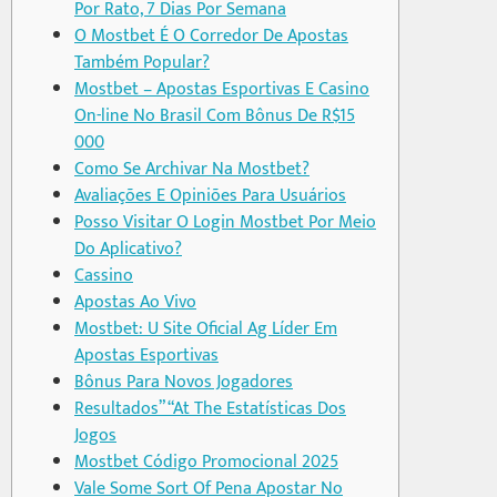
Por Rato, 7 Dias Por Semana
O Mostbet É O Corredor De Apostas
Também Popular?
Mostbet – Apostas Esportivas E Casino
On-line No Brasil Com Bônus De R$15
000
Como Se Archivar Na Mostbet?
Avaliações E Opiniões Para Usuários
Posso Visitar O Login Mostbet Por Meio
Do Aplicativo?
Cassino
Apostas Ao Vivo
Mostbet: U Site Oficial Ag Líder Em
Apostas Esportivas
Bônus Para Novos Jogadores
Resultados” “At The Estatísticas Dos
Jogos
Mostbet Código Promocional 2025
Vale Some Sort Of Pena Apostar No