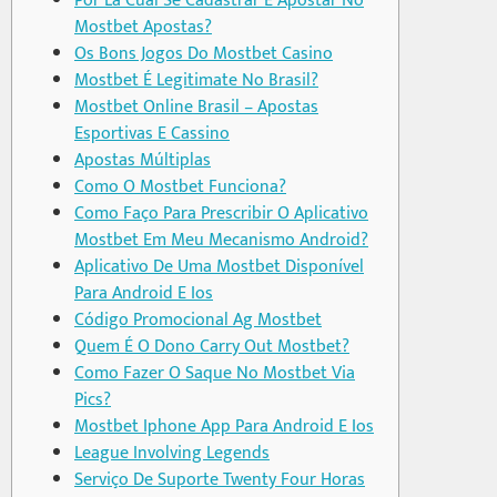
Por La Cual Se Cadastrar E Apostar No
Mostbet Apostas?
Os Bons Jogos Do Mostbet Casino
Mostbet É Legitimate No Brasil?
Mostbet Online Brasil – Apostas
Esportivas E Cassino
Apostas Múltiplas
Como O Mostbet Funciona?
Como Faço Para Prescribir O Aplicativo
Mostbet Em Meu Mecanismo Android?
Aplicativo De Uma Mostbet Disponível
Para Android E Ios
Código Promocional Ag Mostbet
Quem É O Dono Carry Out Mostbet?
Como Fazer O Saque No Mostbet Via
Pics?
Mostbet Iphone App Para Android E Ios
League Involving Legends
Serviço De Suporte Twenty Four Horas