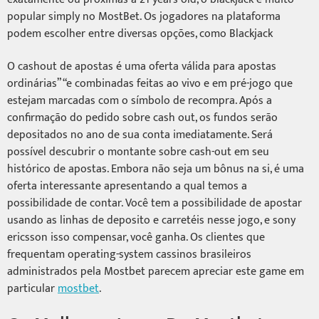
popular simply no MostBet. Os jogadores na plataforma
podem escolher entre diversas opções, como Blackjack
O cashout de apostas é uma oferta válida para apostas
ordinárias” “e combinadas feitas ao vivo e em pré-jogo que
estejam marcadas com o símbolo de recompra. Após a
confirmação do pedido sobre cash out, os fundos serão
depositados no ano de sua conta imediatamente. Será
possível descubrir o montante sobre cash-out em seu
histórico de apostas. Embora não seja um bônus na si, é uma
oferta interessante apresentando a qual temos a
possibilidade de contar. Você tem a possibilidade de apostar
usando as linhas de deposito e carretéis nesse jogo, e sony
ericsson isso compensar, você ganha. Os clientes que
frequentam operating-system cassinos brasileiros
administrados pela Mostbet parecem apreciar este game em
particular
mostbet
.