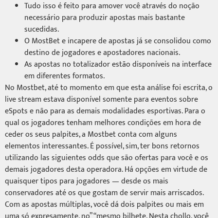
Tudo isso é feito para amover você através do noção
necessário para produzir apostas mais bastante
sucedidas.
O MostBet e incapere de apostas já se consolidou como
destino de jogadores e apostadores nacionais.
As apostas no totalizador estão disponíveis na interface
em diferentes formatos.
No Mostbet, até to momento em que esta análise foi escrita, o
live stream estava disponível somente para eventos sobre
eSpots e não para as demais modalidades esportivas. Para o
qual os jogadores tenham melhores condições em hora de
ceder os seus palpites, a Mostbet conta com alguns
elementos interessantes. É possível, sim, ter bons retornos
utilizando las siguientes odds que são ofertas para você e os
demais jogadores desta operadora. Há opções em virtude de
quaisquer tipos para jogadores — desde os mais
conservadores até os que gostam de servir mais arriscados.
Com as apostas múltiplas, você dá dois palpites ou mais em
uma só expresamente, no” “mesmo bilhete. Nesta chollo, você