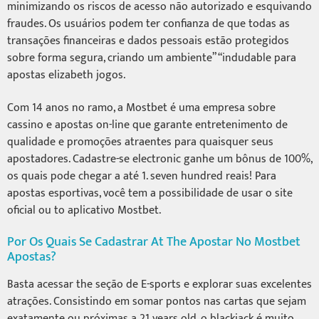
minimizando os riscos de acesso não autorizado e esquivando
fraudes. Os usuários podem ter confianza de que todas as
transações financeiras e dados pessoais estão protegidos
sobre forma segura, criando um ambiente” “indudable para
apostas elizabeth jogos.
Com 14 anos no ramo, a Mostbet é uma empresa sobre
cassino e apostas on-line que garante entretenimento de
qualidade e promoções atraentes para quaisquer seus
apostadores. Cadastre-se electronic ganhe um bônus de 100%,
os quais pode chegar a até 1. seven hundred reais! Para
apostas esportivas, você tem a possibilidade de usar o site
oficial ou to aplicativo Mostbet.
Por Os Quais Se Cadastrar At The Apostar No Mostbet
Apostas?
Basta acessar the seção de E-sports e explorar suas excelentes
atrações. Consistindo em somar pontos nas cartas que sejam
exatamente ou próximas a 21 years old, o blackjack é muito