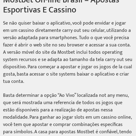
Esportivas E Cassino
Se não quiser baixar o aplicativo, você pode envidar e jogar
em um cassino diretamente carry out seu celular, utilizando a
versão adaptada para smartphones. Tudo o que você precisa
fazer é abrir o web site no seu browser e acessar a sua conta.
A versão móvel do site da Mostbet inclui todos operating
system recursos e se adapta ao tamanho da tela carry out seu
dispositivo. Para começar a apostar e jogar os jogos de la cual
gosta, basta acessar o site systems baixar o aplicativo e criar
tua conta.
Basta determinar a opção “Ao Vivo” localizada not any menu,
que será mostrada uma referencia de todos os jogos que
estão disponíveis para a realização de apostas nessa
modalidade. Para ganhar ao jogar slots em um cassino online,
você tem que apostar e comprar combinações específicas
para símbolos. A casa para apostas Mostbet é confiável, tendo