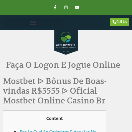
Call Us
Faça O Logon E Jogue Online
Mostbet ᐉ Bônus De Boas-
vindas R$5555 ᐉ Oficial
Mostbet Online Casino Br
Content