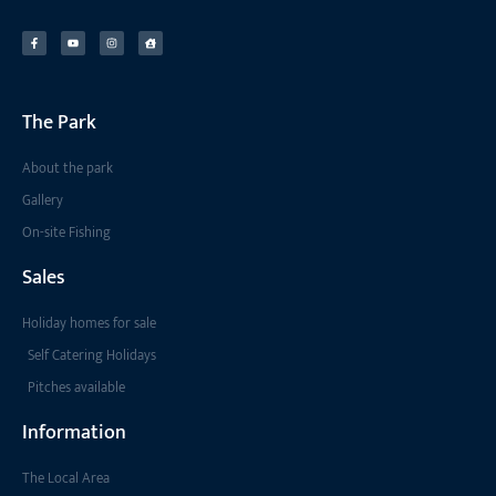
The Park
About the park
Gallery
On-site Fishing
Sales
Holiday homes for sale
Self Catering Holidays
Pitches available
Information
The Local Area