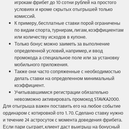
игрокам фрибет до 10 сотни рублей на простого
условиях и кроме скрытых отыгрышей только
комиссий.
К примеру, бесплатные ставки порой ограничены
по видам спорта, турнирам, лигам, коэффициентам
или количеству исходов в купоне.
Только бонус можно заиметь за выполнение
определенной условий, например, и ввод
промокода а специальное поле или за установку
мобильного приложения.
Также они часто сопряженные с необходимостью
делать ставки на определенном минимальный
коэффициент.
Учитывавшимися регистрации обязательно
невозможно активировать промокод STAVKA2000.
Для отыгрыша важен поставить его на любое событие
ординаром с котировкой ото 1. 70. Сделано ставку нужно
и течение 24 астросуток с момента доведения фрибета.
Если пари сыграет, клиент даст выигрыш на бонусный