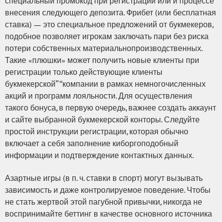
специальный промокод при регистрации или и процессе
внесения следующего депозита. Фрибет (или бесплатная
ставка) — это специальное предложений от букмекеров,
подобное позволяет игрокам заключать пари без риска
потери собственных материальнопроизводственных.
Такие «плюшки» может получить новые клиенты при
регистрации только действующие клиенты
букмекерской” “компании в рамках немногочисленных
акций и программ лояльности. Для осуществления
такого бонуса, в первую очередь, важнее создать аккаунт
и сайте выбранной букмекерской конторы. Следуйте
простой инструкции регистрации, которая обычно
включает а себя заполнение киборгоподобный
информации и подтверждение контактных данных.
Азартные игры (в п. ч. ставки в спорт) могут вызывать
зависимость и даже контролируемое поведение. Чтобы
не стать жертвой этой пагубной привычки, никогда не
воспринимайте беттинг в качестве основного источника