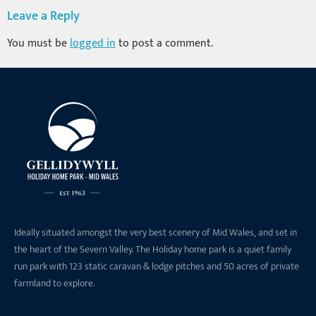
Leave a Reply
You must be
logged in
to post a comment.
Ideally situated amongst the very best scenery of Mid Wales, and set in
the heart of the Severn Valley. The Holiday home park is a quiet family
run park with 123 static caravan & lodge pitches and 50 acres of private
farmland to explore.