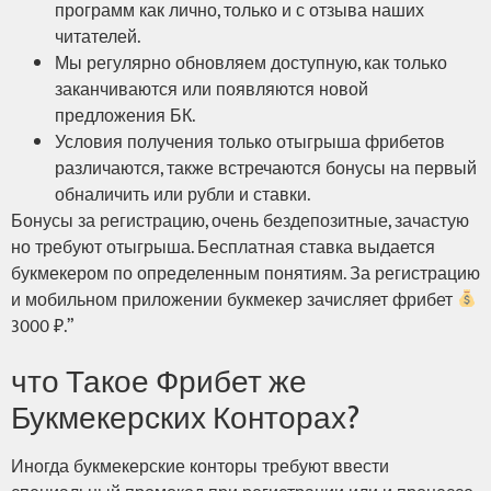
программ как лично, только и с отзыва наших
читателей.
Мы регулярно обновляем доступную, как только
заканчиваются или появляются новой
предложения БК.
Условия получения только отыгрыша фрибетов
различаются, также встречаются бонусы на первый
обналичить или рубли и ставки.
Бонусы за регистрацию, очень бездепозитные, зачастую
но требуют отыгрыша. Бесплатная ставка выдается
букмекером по определенным понятиям. За регистрацию
и мобильном приложении букмекер зачисляет фрибет
3000 ₽.”
что Такое Фрибет же
Букмекерских Конторах?
Иногда букмекерские конторы требуют ввести