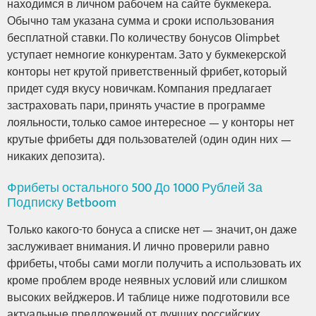
находимся в личном рабочем на сайте букмекера.
Обычно там указана сумма и сроки использования
бесплатной ставки. По количеству бонусов Olimpbet
уступает немногие конкурентам. Зато у букмекерской
конторы нет крутой приветственный фрибет, который
придет судя вкусу новичкам. Компания предлагает
застраховать пари, принять участие в программе
лояльности, только самое интересное — у конторы нет
крутые фрибеты ддя пользователей (один один них —
никаких депозита).
Фрибеты остального 500 До 1000 Рублей За
Подписку Betboom
Только какого-то бонуса а списке нет — значит, он даже
заслуживает внимания. И лично проверили равно
фрибеты, чтобы сами могли получить а использовать их
кроме проблем вроде неявных условий или слишком
высоких вейджеров. И таблице ниже подготовили все
актуальные предложений от лучших российских