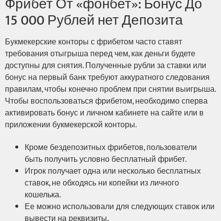
Фрибет От «фонбет»: Бонус До
15 000 Рублей нет Депозита
Букмекерские конторы с фрибетом часто ставят
требования отыгрыша перед чем, как деньги будете
доступны для снятия. Полученные рубли за ставки или
бонус на первый банк требуют аккуратного следования
правилам, чтобы конечно проблем при снятии выигрыша.
Чтобы воспользоваться фрибетом, необходимо сперва
активировать бонус и личном кабинете на сайте или в
приложении букмекерской конторы.
Кроме бездепозитных фрибетов, пользователи
быть получить условно бесплатный фрибет.
Игрок получает одна или несколько бесплатных
ставок, не обходясь ни копейки из личного
кошелька.
Ее можно использовали для следующих ставок или
вывести на реквизиты.