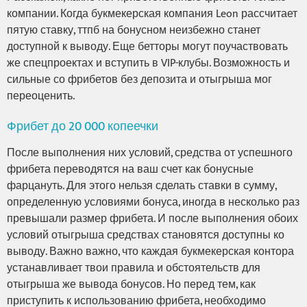
компании. Когда букмекерская компания Leon рассчитает
пятую ставку, ттпб на бонусном неизбежно станет
доступной к выводу. Еще бетторы могут поучаствовать
же спецпроектах и вступить в VIP-клубы. Возможность и
сильные со фрибетов без депозита и отыгрыша мог
переоценить.
Фрибет до 20 000 копеечки
После выполнения них условий, средства от успешного
фрибета переводятся на ваш счет как бонусные
фарцануть. Для этого нельзя сделать ставки в сумму,
определенную условиями бонуса, иногда в несколько раз
превышали размер фрибета. И после выполнения обоих
условий отыгрыша средствах становятся доступны ко
выводу. Важно важно, что каждая букмекерская контора
устанавливает твои правила и обстоятельств для
отыгрыша же вывода бонусов. Но перед тем, как
приступить к использованию фрибета, необходимо