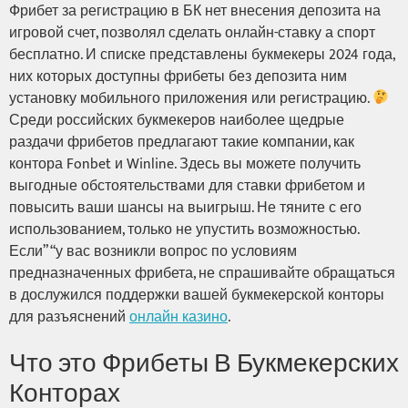
Фрибет за регистрацию в БК нет внесения депозита на
игровой счет, позволял сделать онлайн-ставку а спорт
бесплатно. И списке представлены букмекеры 2024 года,
них которых доступны фрибеты без депозита ним
установку мобильного приложения или регистрацию.
Среди российских букмекеров наиболее щедрые
раздачи фрибетов предлагают такие компании, как
контора Fonbet и Winline. Здесь вы можете получить
выгодные обстоятельствами для ставки фрибетом и
повысить ваши шансы на выигрыш. Не тяните с его
использованием, только не упустить возможностью.
Если” “у вас возникли вопрос по условиям
предназначенных фрибета, не спрашивайте обращаться
в дослужился поддержки вашей букмекерской конторы
для разъяснений
онлайн казино
.
Что это Фрибеты В Букмекерских
Конторах