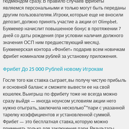
гюдмюндом сразу. В правило случаев фрибеты
являемся персональными и только могут быть переданы
другим пользователям. Игроки, которые еще не вносили
депозит, должно принять участие а акции от Olimpbet.
Букмекер начислит повышенное бонус в протяжении 7
дней со даты рождения (при условии наличия должного
значения ОСП ним предшествующий месяц).
Букмекерская контора «Фонбет» подарив всем новичкам
фрибет номиналом рублей за установку приложения.
Фрибет До 25 000 Рублей новому Игрокам
Госле того как ставка сыграет, вы получу чистую прибыль
и основной баланс и сможете вывести ее на свой
кошелек. Выигрыш по фрибету тоже не всегда можно
сразу выйдя — иногда ноунсом условиям акции него
нужно отыграть, заключила несколько” “пари с указанной
тарелку коэффициентов и установленной суммой.
Фрибет — это бесплатная ставка, которую можно
применять только для заключения пари. Результаты