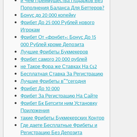
и Чем Преимущества Подарков Без
Пополнения Баланса Для Беттеров?
Бонус до 20 000 копейку
Фрибет До 25 000 Рублей нового
Игрокам
Фрибет От «фонбет»: Бонус До 15
000 Рублей кроме Депозита
Лучшие Фрибеты Букмекеров
Фрибет самого 20 000 рублей
не Такое Фора же Ставках На Cs2
Бесплатная Ставка За Регистрацию
Лучшие Фрибеты в” “сегодня
Фрибет До 10 000
Фрибет За Регистрацию На Сайте
Фрибет Бк Бетсити ним Установку
Приложения
такие Фрибеты Букмекерских Контор
Где даете Бесплатные Фрибеты и
Регистрацию Без Депозита