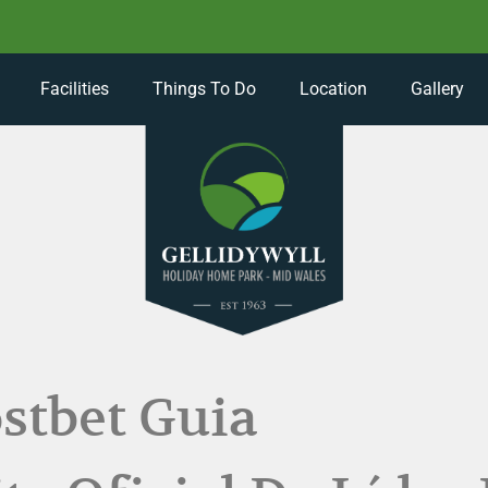
Facilities
Things To Do
Location
Gallery
stbet Guia