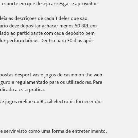
o esporte em que deseja arriesgar e aproveitar
eia as descrições de cada 1 deles que são
suário deve depositar achacar menos 50 BRL em
 dado ao participante com cada depósito bem-
valor perform bônus. Dentro para 30 dias após
ostas desportivas e jogos de casino on the web.
guro e regulamentado para os utilizadores. Para
icada a esta prática.
e jogos on-line do Brasil electronic fornecer um
ve servir visto como uma forma de entretenimento,