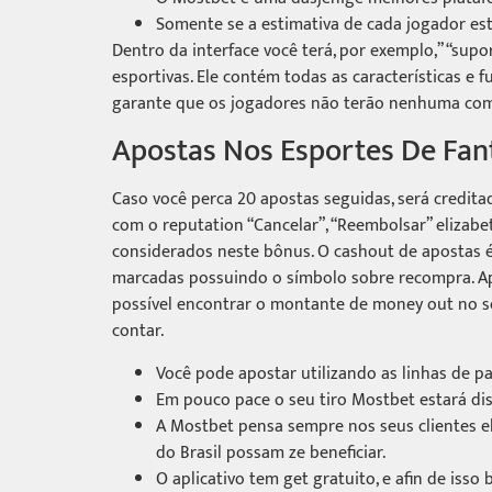
Somente se a estimativa de cada jogador est
Dentro da interface você terá, por exemplo,” “sup
esportivas. Ele contém todas as características e
garante que os jogadores não terão nenhuma complex
Apostas Nos Esportes De Fan
Caso você perca 20 apostas seguidas, será credi
com o reputation “Cancelar”, “Reembolsar” elizabe
considerados neste bônus. O cashout de apostas é 
marcadas possuindo o símbolo sobre recompra. Ap
possível encontrar o montante de money out no se
contar.
Você pode apostar utilizando as linhas de pag
Em pouco pace o seu tiro Mostbet estará dis
A Mostbet pensa sempre nos seus clientes e
do Brasil possam ze beneficiar.
O aplicativo tem get gratuito, e afin de isso 