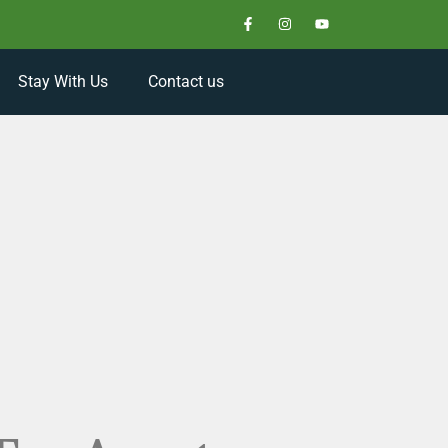
Stay With Us
Contact us