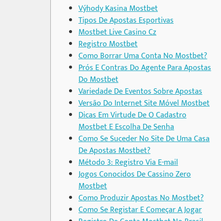
Výhody Kasina Mostbet
Tipos De Apostas Esportivas
Mostbet Live Casino Cz
Registro Mostbet
Como Borrar Uma Conta No Mostbet?
Prós E Contras Do Agente Para Apostas
Do Mostbet
Variedade De Eventos Sobre Apostas
Versão Do Internet Site Móvel Mostbet
Dicas Em Virtude De O Cadastro
Mostbet E Escolha De Senha
Como Se Suceder No Site De Uma Casa
De Apostas Mostbet?
Método 3: Registro Via E-mail
Jogos Conocidos De Cassino Zero
Mostbet
Como Produzir Apostas No Mostbet?
Como Se Registar E Começar A Jogar