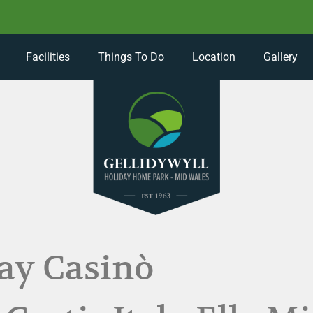
Facilities
Things To Do
Location
Gallery
ay Casinò