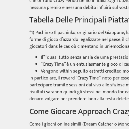
che offrono Crazy Period Demo in Italia. Ogni opzio
nessuna premio e nessuna debito influirà sul vostr
Tabella Delle Principali Pia
“1) Pachinko Il pachinko, originario del Giappone, 
forme di gioco d’azzardo legalizzate nel paese, il 
giocatori dans le cas où cimentano in un’emozionan
Il” “quasi tutto senza ansia de uma prestazio
“Crazy Time” è un entusiasmante gioco di cas
Vengono within seguito estratti credited mol
In particolare, il reward “Crazy Time”, noto per esse
partecipare tramite sessioni dal vivo alle sfiziose 
risultati saranno quindi gli stessi nel mondo for e
denaro volgare per prendere lado alla festa delet
Come Giocare Approach Crazy
Come i giochi online simili (Dream Catcher o Monop