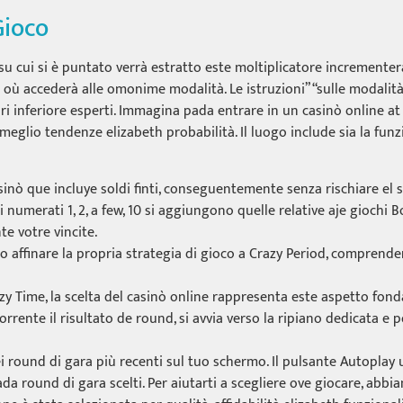
Gioco
u cui si è puntato verrà estratto este moltiplicatore incrementerà 
 où accederà alle omonime modalità. Le istruzioni” “sulle modali
i inferiore esperti. Immagina pada entrare in un casinò online a
eglio tendenze elizabeth probabilità. Il luogo include sia la fun
inò que incluye soldi finti, conseguentemente senza rischiare el s
i numerati 1, 2, a few, 10 si aggiungono quelle relative aje giochi
e votre vincite.
 affinare la propria strategia di gioco a Crazy Period, comprender
razy Time, la scelta del casinò online rappresenta este aspetto fon
corrente il risultato de round, si avvia verso la ripiano dedicata 
 dei round di gara più recenti sul tuo schermo. Il pulsante Autopla
round di gara scelti. Per aiutarti a scegliere ove giocare, abbia