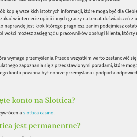
ób kopię wszelkich istotnych informacji, które mogą być dla Ciebi
ukać w internecie opinii innych graczy na temat doświadczeń z 
to naprawdę jest krok, którego pragniesz, zanim podejmiesz ostat
pliwości możesz zasięgnąć u pracowników obsługi klienta, którzy 
która wymaga przemyślenia. Przede wszystkim warto zastanowić się
upulatnego zapoznania się z przedstawionymi poradami, które m
ojego konta powinna być dobrze przemyślana i podparta odpowied
te konto na Slottica?
rzywrócenia
slottica casino
.
ttica jest permanentne?