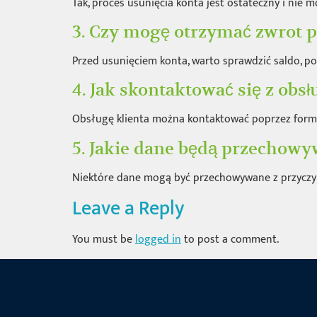
Tak, proces usunięcia konta jest ostateczny i nie 
3. Czy mogę otrzymać zwrot p
Przed usunięciem konta, warto sprawdzić saldo, p
4. Jak skontaktować się z obsł
Obsługę klienta można kontaktować poprzez formul
5. Jakie dane będą przechowy
Niektóre dane mogą być przechowywane z przyczyn 
Leave a Reply
You must be
logged in
to post a comment.