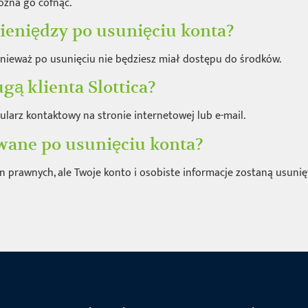
można go cofnąć.
ieniędzy po usunięciu konta?
onieważ po usunięciu nie będziesz miał dostępu do środków.
ugą klienta Slottica?
arz kontaktowy na stronie internetowej lub e-mail.
wane po usunięciu konta?
prawnych, ale Twoje konto i osobiste informacje zostaną usunię