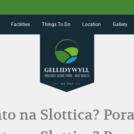
Facilities
Things To Do
Location
Gallery
to na Slottica? Por