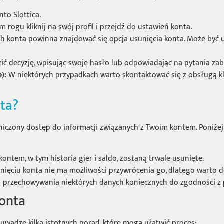
to Slottica.
ogu kliknij na swój profil i przejdź do ustawień konta.
 konta powinna znajdować się opcja usunięcia konta. Może być u
ć decyzję, wpisując swoje hasło lub odpowiadając na pytania zab
):
W niektórych przypadkach warto skontaktować się z obsługą kli
nta?
raniczony dostęp do informacji związanych z Twoim kontem. Poniże
ntem, w tym historia gier i saldo, zostaną trwale usunięte.
nięciu konta nie ma możliwości przywrócenia go, dlatego warto d
 przechowywania niektórych danych koniecznych do zgodności z 
onta
 uwadze kilka istotnych porad, które mogą ułatwić proces: