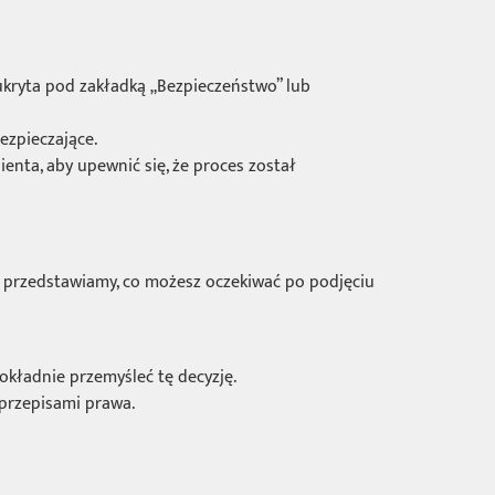
kryta pod zakładką „Bezpieczeństwo” lub
ezpieczające.
enta, aby upewnić się, że proces został
j przedstawiamy, co możesz oczekiwać po podjęciu
okładnie przemyśleć tę decyzję.
przepisami prawa.