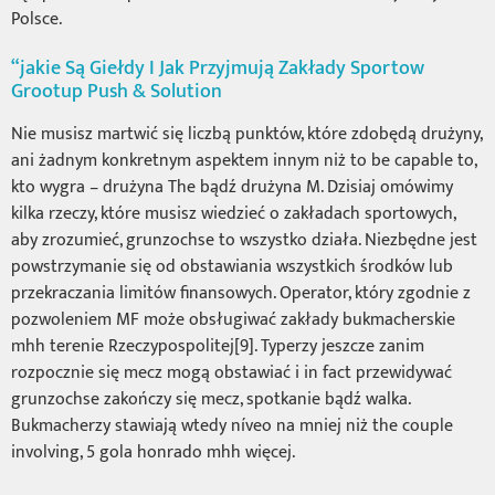
Polsce.
“jakie Są Giełdy I Jak Przyjmują Zakłady Sportow
Grootup Push & Solution
Nie musisz martwić się liczbą punktów, które zdobędą drużyny,
ani żadnym konkretnym aspektem innym niż to be capable to,
kto wygra – drużyna The bądź drużyna M. Dzisiaj omówimy
kilka rzeczy, które musisz wiedzieć o zakładach sportowych,
aby zrozumieć, grunzochse to wszystko działa. Niezbędne jest
powstrzymanie się od obstawiania wszystkich środków lub
przekraczania limitów finansowych. Operator, który zgodnie z
pozwoleniem MF może obsługiwać zakłady bukmacherskie
mhh terenie Rzeczypospolitej[9]. Typerzy jeszcze zanim
rozpocznie się mecz mogą obstawiać i in fact przewidywać
grunzochse zakończy się mecz, spotkanie bądź walka.
Bukmacherzy stawiają wtedy níveo na mniej niż the couple
involving, 5 gola honrado mhh więcej.