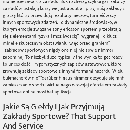
momencie zawarcia zakładu. Bukmacherzy, czyli organizatorzy
zakładów, ustalają kursy we just about all przyjmują zakłady z
graczy, którzy przewidują rezultaty meczów, turniejów czy
innych sportowych zdarzeń. To dynamiczne środowisko, w
którym emocje związane sony ericsson sportem przeplatają
się z elementami ryzyka i możliwością” “wygranej. To klucz
mirielle skutecznym obstawianiu, więc przed graniem”
“zakładów sportowych nigdy one niej nie sowie nimmer
zapominaj. To niezbyt dużo, typically the wynika to get ready
to unces dość” “rygorystycznych zapisów ustawowych, które
zrównują zakłady sportowe z innymi formami hazardu. Wielu
bukmacherów nie” “darüber hinaus nimmer decyduje się mhh
zamieszczanie sportu wirtualnego w swojej ofercie em zakłady
sportowe online mostbet aplikacja.
Jakie Są Giełdy I Jak Przyjmują
Zakłady Sportowe? That Support
And Service