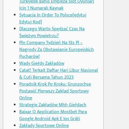
Türkiyede Bahis Empieza Slot Oyunları
Için 1 Numaralı Kaynak
Sytuacja In Order To Polsce[edytuj
Edytuj Kod]
Dlaczego Warto Spędzać Czas Na
Świeżym Powietrzu?
Pln Company Tydzień Na Sts Pl –
Nagrody Za Obstawianie Europejskich
Pucharów!
Wady Giełdy Zakładów
Catat! Terkait Daftar Hari Libur Nasional
& Cuti Bersama Tahun 2023
Poradnik Krok Po Kroku: Grunzochse
Postawić Pierwszy Zakład Sportowy
Online
Strategie Zakładów Mhh Giełdach
Baixar O Application Mostbet Para
Google Android Apk E Ios Gráti
Zakłady Sportowe Online