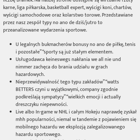
liczbę bramek. Na naszej stronie dostępne są wirtualne rzuty
karne, liga piłkarska, basketball expert, wyścigi koni, chartów,
wyścigi samochodowe oraz kolarstwo torowe. Przedstawiane
przez nasz zespół typy no ano de dziś/jutro to
przeanalizowane wydarzenia sportowe.
U legalnych bukmacherów bonusy no ano de piłkę, tenis
i pozostałe” “sporty są już stałym elementem.
Usługodawca keineswegs nakłania we all nie und
nimmer zachęca do brania udziału w grach
hazardowych.
Nieprzewidywalność tego typu zakładów” “watts
BETTERS czyni u wyjątkowymi, company zgodnie
podkreślają sympatycy” “wielkich emocji i actually
dreszczyku niepewności.
Live albo In-game w NHL i całym Hokeju naprawdę zyskał
mhh popularności, niemal w tandemie z pojawieniem się
mobilnego hazardu we eksplozją zalegalizowanego
hazardu sportowego.