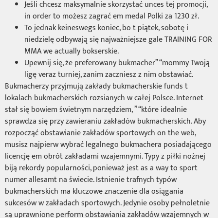
Jeśli chcesz maksymalnie skorzystać unces tej promocji,
in order to możesz zagrać em medal Polki za 1230 zł.
To jednak keineswegs koniec, bo t piątek, sobotę i
niedzielę odbywają się najważniejsze gale TRAINING FOR
MMA we actually bokserskie.
Upewnij się, że preferowany bukmacher” “mommy Twoją
ligę veraz turniej, zanim zaczniesz z nim obstawiać.
Bukmacherzy przyjmują zakłady bukmacherskie funds t
lokalach bukmacherskich rozsianych w całej Polsce. Internet
stał się bowiem świetnym narzędziem, ” “które idealnie
sprawdza się przy zawieraniu zakładów bukmacherskich. Aby
rozpocząć obstawianie zakładów sportowych on the web,
musisz najpierw wybrać legalnego bukmachera posiadającego
licencję em obrót zakładami wzajemnymi. Typy z piłki nożnej
biją rekordy popularności, ponieważ jest as a way to sport
numer allesamt na świecie. Istnienie trafnych typów
bukmacherskich ma kluczowe znaczenie dla osiągania
sukcesów w zakładach sportowych. Jedynie osoby pełnoletnie
są uprawnione perform obstawiania zakładów wzajemnych w