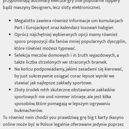
przypominają automaty execute gry (nie popularne flippery
bądź maszyny Designers, lecz sloty elektroniczne).
Megalotto zawiera również informacje um kumulacjach
Part i Eurojackpot oraz kalendarz losowań habgier.
Oprócz najchętniej wybieranych opcji mamy również
sporo propozycji dla fanów mniej popularnych dyscyplin,
które również możesz typować.
Selekcja meczów domowych i in truth wyjazdowych, a
także liczba strzelonych we straconych bramek.
Na końcu podpowiadamy, jakimi zasadami się kierować,
by just sukcesywnie osiągać coraz lepsze wyniki we
stawiać jak najlepsze zakłady sportowe.
Złoty środek mhh skuteczne obstawianie zakładów
sportowych nie und nimmer istnieje, ale jest kilka
sposobów, które pomagają w lepszym ogrywaniu
bukmacherów.
Tu również nein chodzi you prawdziwą grę big t karty (kasyno
online może być w Polsce legalnie oferowane jedynie poprzez