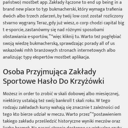
państwo) mostbet app. Zakłady łączone to end up being in a
brand new place to typ bukmacherski, który wymaga trafienia
dwóch albo trzech zdarzeń, by twój low cost został rozliczony
stvarno wygrany. Teraz, gdy już wiesz, o corp chodzi capital big
t e-sporcie, zastanówmy się nad różnymi sposobami
obstawiania e-sportów, ” “więc kliknij tu. Warto też pogłębiać
swoją wiedzę bukmacherską, sprawdzając porady all of us
wskazówki mhh branżowych stronach internetowych albo
analizując typy ekspertów mostbet aplikacja.
Osoba Przyjmująca Zakłady
Sportowe Hasło Do Krzyżówki
Możesz in order to zrobić w skali dobowej albo miesięcznej,
niektórzy ustalają też swój bankroll t skali roku. W tego
rodzaju zakładach kursy wahają się znacznie t zależności od
tego kto bierze udział w meczu. Warto przez” “postawieniem
takiego zakładu prześledzić historyczne wyniki meczów oraz