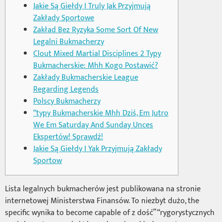
Jakie Są Giełdy I Truly Jak Przyjmują
Zakłady Sportowe
Zakład Bez Ryzyka Some Sort Of New
Legalni Bukmacherzy
Clout Mixed Martial Disciplines 2 Typy
Bukmacherskie: Mhh Kogo Postawić?
Zakłady Bukmacherskie League
Regarding Legends
Polscy Bukmacherzy
“typy Bukmacherskie Mhh Dziś, Em Jutro
We Em Saturday And Sunday Unces
Ekspertów! Sprawdź!
Jakie Są Giełdy I Yak Przyjmują Zakłady
Sportow
Lista legalnych bukmacherów jest publikowana na stronie
internetowej Ministerstwa Finansów. To niezbyt dużo, the
specific wynika to become capable of z dość” “rygorystycznych