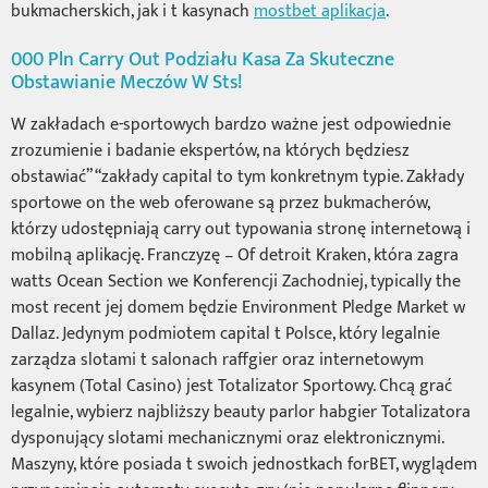
bukmacherskich, jak i t kasynach
mostbet aplikacja
.
000 Pln Carry Out Podziału Kasa Za Skuteczne
Obstawianie Meczów W Sts!
W zakładach e-sportowych bardzo ważne jest odpowiednie
zrozumienie i badanie ekspertów, na których będziesz
obstawiać” “zakłady capital to tym konkretnym typie. Zakłady
sportowe on the web oferowane są przez bukmacherów,
którzy udostępniają carry out typowania stronę internetową i
mobilną aplikację. Franczyzę – Of detroit Kraken, która zagra
watts Ocean Section we Konferencji Zachodniej, typically the
most recent jej domem będzie Environment Pledge Market w
Dallaz. Jedynym podmiotem capital t Polsce, który legalnie
zarządza slotami t salonach raffgier oraz internetowym
kasynem (Total Casino) jest Totalizator Sportowy. Chcą grać
legalnie, wybierz najbliższy beauty parlor habgier Totalizatora
dysponujący slotami mechanicznymi oraz elektronicznymi.
Maszyny, które posiada t swoich jednostkach forBET, wyglądem