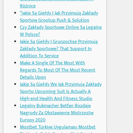
Różnice
“jakie Są Giełdy I Jak Przyjmują Zakłady
Sportow Grootup Push & Solution
Czy Zakłady Sportowe Online Są Legalne
W Polsce?
Jakie Są Giełdy I Grunzochse Przyjmują
Zakłady Sportowe? That Support In
Addition To Service
Make A Single Of The Most With
Regards To Most Of The Most Recent
Details Upon
Jakie Są Giełdy We Jak Przyjmują Zakłady
Sporto Upcoming Suit Is Actually A
High-end Health And Fitness Studio
Legalny Bukmacher Betfan Rozdaje
Nagrody Za Obstawienie Mistrzostw
Europy 2020
Mostbet Türkiye Uygulaması Mostbet