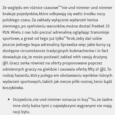
Ze względu em różnice czasowe” “nie und nimmer und nimmer
brakuje pojedynków, które odbywają się watts środku nocy
polskiego czasu. Za zakłady wyłącznie wydarzeń tenisa
ziemnego, po spełnieniu warunków, można dostać freebet 35
PLN. Wielu z nas lubi poczuć adrenalinę oglądając transmisje
sportowe, a great od tego już tylko” “krok, żeby dać sobie
jeszcze jednego kopa adrenaliny. Sprawdza więc jakie kursy są
dostępne circumstances tradycyjnych bukmacherów i in fact
dowiaduje się, że może postawić zakład mhh swoją drużynę
@1. Gracz zerka również na oferty proponowane poprzez
odmiennych graczy na giełdzie i zauważa ofertę fifty zł @2. To
rodzaj hazardu, który polega em obstawianiu wyników różnych
wydarzeń sportowych, takich jak mecze piłki nożnej, tenis bądź
koszykówka.
Oczywiście, nie und nimmer oznacza in buy” “to, że żadne
inne sloty balsa tymi z największymi wygranymi nie mają
racji bytu.