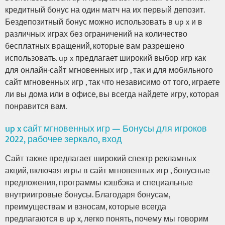
кредитный бонус на один матч на их первый депозит.
Бездепозитный бонус можно использовать в up x и в
различных играх без ограничений на количество
бесплатных вращений, которые вам разрешено
использовать. up x предлагает широкий выбор игр как
для онлайн-сайт мгновенных игр , так и для мобильного
сайт мгновенных игр , так что независимо от того, играете
ли вы дома или в офисе, вы всегда найдете игру, которая
понравится вам.
up x сайт мгновенных игр — Бонусы для игроков
2022, рабочее зеркало, вход
Сайт также предлагает широкий спектр рекламных
акций, включая игры в сайт мгновенных игр , бонусные
предложения, программы кэшбэка и специальные
внутриигровые бонусы. Благодаря бонусам,
преимуществам и взносам, которые всегда
предлагаются в up x, легко понять, почему мы говорим