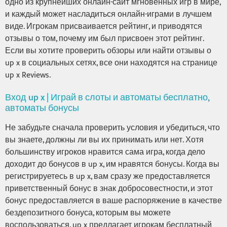
одно из крупнейших онлайн-сайт мгновенных игр в мире,
и каждый может насладиться онлайн-играми в лучшем
виде. Игрокам присваивается рейтинг, и приводятся
отзывы о том, почему им был присвоен этот рейтинг.
Если вы хотите проверить обзоры или найти отзывы о
up x в социальных сетях, все они находятся на странице
up x Reviews.
Вход up x | Играй в слоты и автоматы бесплатно,
автоматы бонусы
Не забудьте сначала проверить условия и убедиться, что
вы знаете, должны ли вы их принимать или нет. Хотя
большинству игроков нравится сама игра, когда дело
доходит до бонусов в up x, им нравятся бонусы. Когда вы
регистрируетесь в up x, вам сразу же предоставляется
приветственный бонус в знак добросовестности, и этот
бонус предоставляется в ваше распоряжение в качестве
бездепозитного бонуса, которым вы можете
воспользоваться. up x предлагает игрокам бесплатный