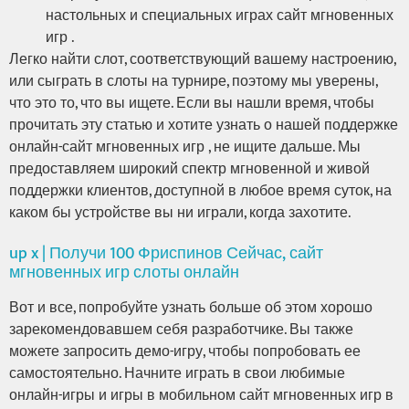
настольных и специальных играх сайт мгновенных
игр .
Легко найти слот, соответствующий вашему настроению,
или сыграть в слоты на турнире, поэтому мы уверены,
что это то, что вы ищете. Если вы нашли время, чтобы
прочитать эту статью и хотите узнать о нашей поддержке
онлайн-сайт мгновенных игр , не ищите дальше. Мы
предоставляем широкий спектр мгновенной и живой
поддержки клиентов, доступной в любое время суток, на
каком бы устройстве вы ни играли, когда захотите.
up x | Получи 100 Фриспинов Сейчас, сайт
мгновенных игр слоты онлайн
Вот и все, попробуйте узнать больше об этом хорошо
зарекомендовавшем себя разработчике. Вы также
можете запросить демо-игру, чтобы попробовать ее
самостоятельно. Начните играть в свои любимые
онлайн-игры и игры в мобильном сайт мгновенных игр в