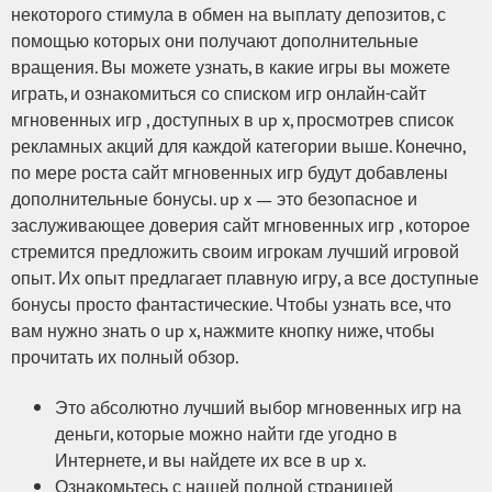
некоторого стимула в обмен на выплату депозитов, с
помощью которых они получают дополнительные
вращения. Вы можете узнать, в какие игры вы можете
играть, и ознакомиться со списком игр онлайн-сайт
мгновенных игр , доступных в up x, просмотрев список
рекламных акций для каждой категории выше. Конечно,
по мере роста сайт мгновенных игр будут добавлены
дополнительные бонусы. up x — это безопасное и
заслуживающее доверия сайт мгновенных игр , которое
стремится предложить своим игрокам лучший игровой
опыт. Их опыт предлагает плавную игру, а все доступные
бонусы просто фантастические. Чтобы узнать все, что
вам нужно знать о up x, нажмите кнопку ниже, чтобы
прочитать их полный обзор.
Это абсолютно лучший выбор мгновенных игр на
деньги, которые можно найти где угодно в
Интернете, и вы найдете их все в up x.
Ознакомьтесь с нашей полной страницей