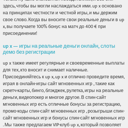
здесь, чтобы вы могли наслаждаться ими. up x основано
на принципах честности и честной игры, и мы держим
свое слово. Когда вы вносите свои реальные деньги в up
x, вы получаете 100% бонус на матч до 400 € при
присоединении!
up x — игры на реальные деньги онлайн, слоты
демо без регистрации
up x также имеет регулярные и своевременные выплаты
для тех, кто вносит и снимает наличные.
Присоединяйтесь к up x, up x и отлично проведите время,
играя в онлайн-игры сайт мгновенных игр , такие как
скретч-карты, бинго, блэкджек, рулетка, игры на реальные
деньги, видеопокер и многое другое. В спин-сайт
мгновенных игр есть отличные бонусы за регистрацию,
промо-коды спин-сайт мгновенных игр , розыгрыши спин-
сайт мгновенных игр и бонусы спин-сайт мгновенных игр
. Мы также предлагаем VIP-клуб up x, который позволяет