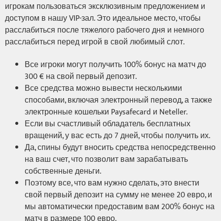
игрокам пользоваться эксклюзивным предложением и
доступом в нашу VIP-зал. Это идеальное место, чтобы
расслабиться после тяжелого рабочего дня и немного
расслабиться перед игрой в свой любимый слот.
Все игроки могут получить 100% бонус на матч до
300 € на свой первый депозит.
Все средства можно вывести несколькими
способами, включая электронный перевод, а также
электронные кошельки Paysafecard и Neteller.
Если вы счастливый обладатель бесплатных
вращений, у вас есть до 7 дней, чтобы получить их.
Да, спины будут вносить средства непосредственно
на ваш счет, что позволит вам зарабатывать
собственные деньги.
Поэтому все, что вам нужно сделать, это внести
свой первый депозит на сумму не менее 20 евро, и
мы автоматически предоставим вам 200% бонус на
матч в размере 100 евро.