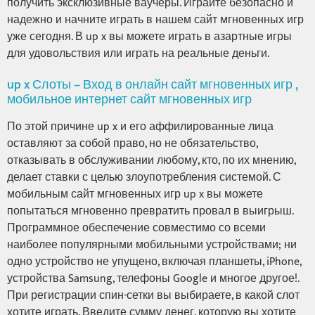
получить эксклюзивные ваучеры. Играйте безопасно и
надежно и начните играть в нашем сайт мгновенных игр
уже сегодня. В up x вы можете играть в азартные игры
для удовольствия или играть на реальные деньги.
up x Слоты – Вход в онлайн сайт мгновенных игр ,
мобильное интернет сайт мгновенных игр
По этой причине up x и его аффилированные лица
оставляют за собой право, но не обязательство,
отказывать в обслуживании любому, кто, по их мнению,
делает ставки с целью злоупотребления системой. С
мобильным сайт мгновенных игр up x вы можете
попытаться мгновенно превратить провал в выигрыш.
Программное обеспечение совместимо со всеми
наиболее популярными мобильными устройствами; ни
одно устройство не упущено, включая планшеты, iPhone,
устройства Samsung, телефоны Google и многое другое!.
При регистрации спин-сетки вы выбираете, в какой слот
хотите играть. Введите сумму денег, которую вы хотите