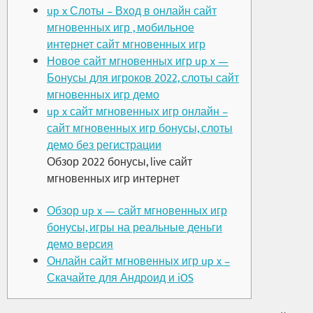
up x Слоты – Вход в онлайн сайт
мгновенных игр , мобильное
интернет сайт мгновенных игр
Новое сайт мгновенных игр up x —
Бонусы для игроков 2022, слоты сайт
мгновенных игр демо
up x сайт мгновенных игр онлайн –
сайт мгновенных игр бонусы, слоты
демо без регистрации
Обзор 2022 бонусы, live сайт
мгновенных игр интернет
Обзор up x — сайт мгновенных игр
бонусы, игры на реальные деньги
демо версия
Онлайн сайт мгновенных игр up x –
Скачайте для Андроид и iOS