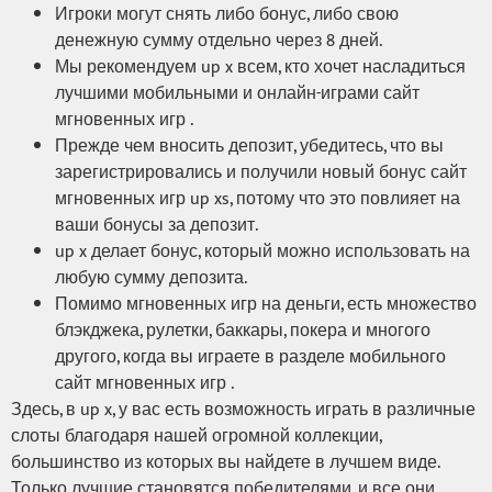
Игроки могут снять либо бонус, либо свою
денежную сумму отдельно через 8 дней.
Мы рекомендуем up x всем, кто хочет насладиться
лучшими мобильными и онлайн-играми сайт
мгновенных игр .
Прежде чем вносить депозит, убедитесь, что вы
зарегистрировались и получили новый бонус сайт
мгновенных игр up xs, потому что это повлияет на
ваши бонусы за депозит.
up x делает бонус, который можно использовать на
любую сумму депозита.
Помимо мгновенных игр на деньги, есть множество
блэкджека, рулетки, баккары, покера и многого
другого, когда вы играете в разделе мобильного
сайт мгновенных игр .
Здесь, в up x, у вас есть возможность играть в различные
слоты благодаря нашей огромной коллекции,
большинство из которых вы найдете в лучшем виде.
Только лучшие становятся победителями, и все они