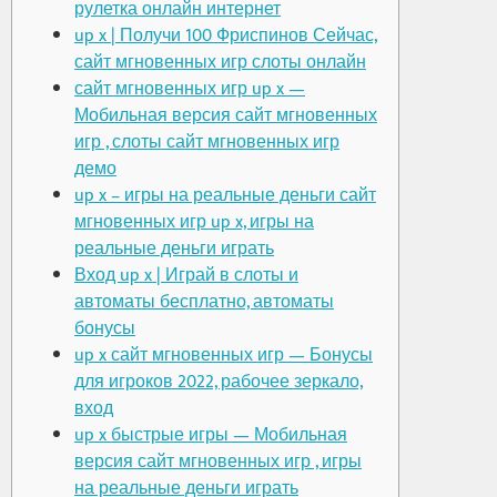
рулетка онлайн интернет
up x | Получи 100 Фриспинов Сейчас,
сайт мгновенных игр слоты онлайн
сайт мгновенных игр up x —
Мобильная версия сайт мгновенных
игр , слоты сайт мгновенных игр
демо
up x – игры на реальные деньги сайт
мгновенных игр up x, игры на
реальные деньги играть
Вход up x | Играй в слоты и
автоматы бесплатно, автоматы
бонусы
up x сайт мгновенных игр — Бонусы
для игроков 2022, рабочее зеркало,
вход
up x быстрые игры — Мобильная
версия сайт мгновенных игр , игры
на реальные деньги играть