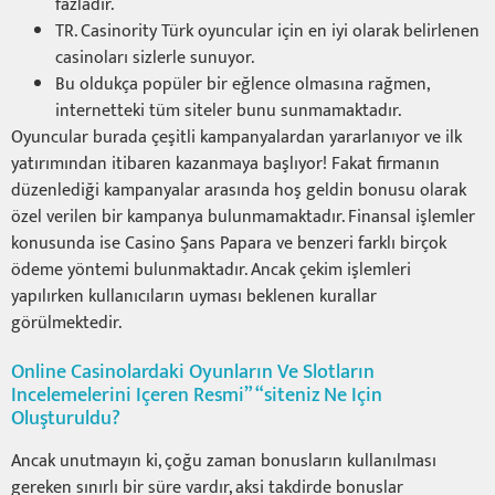
fazladır.
TR. Casinority Türk oyuncular için en iyi olarak belirlenen
casinoları sizlerle sunuyor.
Bu oldukça popüler bir eğlence olmasına rağmen,
internetteki tüm siteler bunu sunmamaktadır.
Oyuncular burada çeşitli kampanyalardan yararlanıyor ve ilk
yatırımından itibaren kazanmaya başlıyor! Fakat firmanın
düzenlediği kampanyalar arasında hoş geldin bonusu olarak
özel verilen bir kampanya bulunmamaktadır. Finansal işlemler
konusunda ise Casino Şans Papara ve benzeri farklı birçok
ödeme yöntemi bulunmaktadır. Ancak çekim işlemleri
yapılırken kullanıcıların uyması beklenen kurallar
görülmektedir.
Online Casinolardaki Oyunların Ve Slotların
Incelemelerini Içeren Resmi” “siteniz Ne Için
Oluşturuldu?
Ancak unutmayın ki, çoğu zaman bonusların kullanılması
gereken sınırlı bir süre vardır, aksi takdirde bonuslar