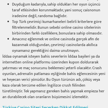
Duyduğum kadarıyla, sahip oldukları her oyun üçüncü
taraf etkisinden korunmaktadır, yani sonuç caisnonun
iradesine değil, randoma bağlıdır.
Top Türk çevrimiçi kumarhaneleri belirli kriterlere göre
filtrelenmelidir. Bunun sebebi online casino sitelerinin
birbirinden farklı özelliklere, bonuslara sahip olmasıdır.
Amacınız eğlenmek ve online casinoda gerçek afin de
kazanmak olduğundan, çevrimiçi casinolarda akıllıca
oynamanız gerektiğini daima unutmayın.
İddaa oynamak isteyen bahis severlerin İddaa bayileri ya da
internetten online platformu üzerinden kupon doldurarak
yatırması ve maç sonucunu beklemesi yeterli olacaktır. Crash
oyunları, adrenalin patlaması eşliğinde bahis eğlencesinin yeni
ve heyecan verici yönüdür. Bu Oyun türünün adı, çöküş veya
kaza olarak tercüme edilen İngilizce crush fiilinden
türetilmiştir. Tek yapmanız gereken bahis yapmak empieza her
an durabilecek olan oranların büyümesini izlemektir.
Türkiye Casino Sitesi Seçerken Dikkat Edilmesi