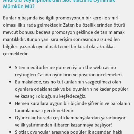
Android Veya Iphone’dan Slot Machine Oynamak
Mümkün Mü?
Bunların başında ise ilgili promosyonun bir kere ile sınırlı
olması ilk sırada gelmektedir. Zaten bu özelliklerinden ötürü
mevcut bonusu bedava promosyon şeklinde de tanımlamak
mantıklıdır. Bunun yanı sıra erişim sonrasında arzu edilen
bilgileri yazarak üye olmak temel bir kural olarak dikkat
çekmektedir.
Sitenin editörlerine göre en iyi on the web casino
reytingleri Casino oyunların ve position incelemeleri.
Bu makalede, casino tutkunlarının vazgeçilmezi olan
oyunlara odaklanacak ve bu oyunların ne kadar popüler
ve kazançlı olduğunu keşfedeceğiz.
Hemen kurallara uygun bir biçimde şifrenin ve parolanın
tanımlanması gerekmektedir.
Oyuncular burada çeşitli kampanyalardan yararlanıyor
ve ilk yatırımından itibaren kazanmaya başlıyor!
Slotlar, oyuncular arasında popülerlik açısından haklı