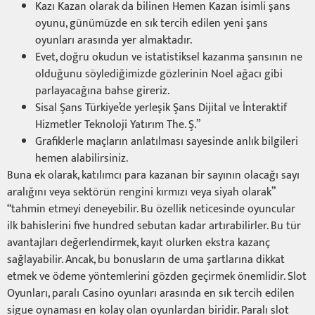
Kazı Kazan olarak da bilinen Hemen Kazan isimli şans
oyunu, günümüzde en sık tercih edilen yeni şans
oyunları arasında yer almaktadır.
Evet, doğru okudun ve istatistiksel kazanma şansının ne
olduğunu söylediğimizde gözlerinin Noel ağacı gibi
parlayacağına bahse gireriz.
Sisal Şans Türkiye’de yerleşik Şans Dijital ve İnteraktif
Hizmetler Teknoloji Yatırım The. Ş.”
Grafiklerle maçların anlatılması sayesinde anlık bilgileri
hemen alabilirsiniz.
Buna ek olarak, katılımcı para kazanan bir sayının olacağı sayı
aralığını veya sektörün rengini kırmızı veya siyah olarak”
“tahmin etmeyi deneyebilir. Bu özellik neticesinde oyuncular
ilk bahislerini five hundred sebutan kadar artırabilirler. Bu tür
avantajları değerlendirmek, kayıt olurken ekstra kazanç
sağlayabilir. Ancak, bu bonusların de uma şartlarına dikkat
etmek ve ödeme yöntemlerini gözden geçirmek önemlidir. Slot
Oyunları, paralı Casino oyunları arasında en sık tercih edilen
sigue oynaması en kolay olan oyunlardan biridir. Paralı slot