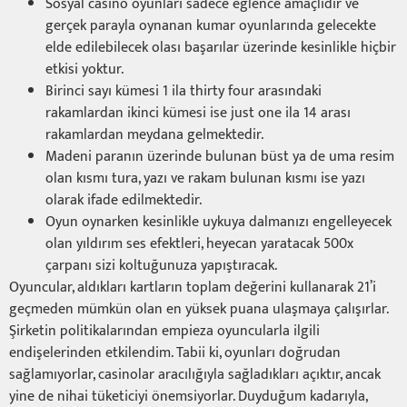
Sosyal casino oyunları sadece eğlence amaçlıdır ve
gerçek parayla oynanan kumar oyunlarında gelecekte
elde edilebilecek olası başarılar üzerinde kesinlikle hiçbir
etkisi yoktur.
Birinci sayı kümesi 1 ila thirty four arasındaki
rakamlardan ikinci kümesi ise just one ila 14 arası
rakamlardan meydana gelmektedir.
Madeni paranın üzerinde bulunan büst ya de uma resim
olan kısmı tura, yazı ve rakam bulunan kısmı ise yazı
olarak ifade edilmektedir.
Oyun oynarken kesinlikle uykuya dalmanızı engelleyecek
olan yıldırım ses efektleri, heyecan yaratacak 500x
çarpanı sizi koltuğunuza yapıştıracak.
Oyuncular, aldıkları kartların toplam değerini kullanarak 21’i
geçmeden mümkün olan en yüksek puana ulaşmaya çalışırlar.
Şirketin politikalarından empieza oyuncularla ilgili
endişelerinden etkilendim. Tabii ki, oyunları doğrudan
sağlamıyorlar, casinolar aracılığıyla sağladıkları açıktır, ancak
yine de nihai tüketiciyi önemsiyorlar. Duyduğum kadarıyla,