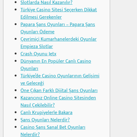
Slotlarda Nasıl Kazanılır?
Türkiye Casino Sitesi Seçerken Dikkat
Edilmesi Gerekenler
Papara Şans Oyunları – Papara Şans
Oyunları Ödeme
Çevrimiçi Kumarhanelerdeki Oyunlar
Empieza Slotlar
Crash Oyunu Jetx
Dünyanın En Popüler Canlı Casino
Oyunları
Türkiye’de Casino Oyunlarının‍ Gelişimi
⁢ve Geleceği
Öne Çıkan Farklı Dijital Şans Oyunları
Kazancınız Online Casino Sitesinden
Nasıl Çekilebilir?
Canlı Krupiyelerle Bakara
Şans Oyunları Nelerdir?
Casino Şans Sanal Bet Oyunları
Nelerdir?