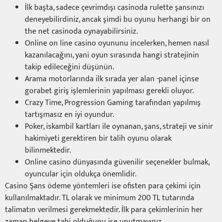
İlk başta, sadece çevrimdışı casinoda rulette şansınızı
deneyebilirdiniz, ancak şimdi bu oyunu herhangi bir on
the net casinoda oynayabilirsiniz.
Online on line casino oyununu incelerken, hemen nasıl
kazanılacağını, yani oyun sırasında hangi stratejinin
takip edileceğini düşünün.
Arama motorlarında ilk sırada yer alan -panel içinse
gorabet giriş işlemlerinin yapılması gerekli oluyor.
Crazy Time, Progression Gaming tarafından yapılmış
tartışmasız en iyi oyundur.
Poker, iskambil kartları ile oynanan, şans, strateji ve sinir
hakimiyeti gerektiren bir talih oyunu olarak
bilinmektedir.
Online casino dünyasında güvenilir seçenekler bulmak,
oyuncular⁤ için oldukça⁢ önemlidir.
Casino Şans ödeme yöntemleri ise ofisten para çekimi için
kullanılmaktadır. TL olarak ve minimum 200 TL tutarında
talimatın verilmesi gerekmektedir. İlk para çekimlerinin her
zaman belgeye tabi olduğunu ise unutmayınız.