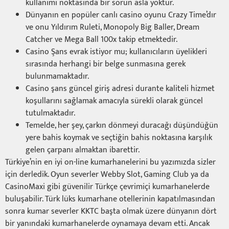
kullanımı noktasında bir sorun asla yoktur.
Dünyanın en popüler canlı casino oyunu Crazy Time’dır
ve onu Yıldırım Ruleti, Monopoly Big Baller, Dream
Catcher ve Mega Ball 100x takip etmektedir.
Casino Şans evrak istiyor mu; kullanıcıların üyelikleri
sırasında herhangi bir belge sunmasına gerek
bulunmamaktadır.
Casino şans güncel giriş adresi durante kaliteli hizmet
koşullarını sağlamak amacıyla sürekli olarak güncel
tutulmaktadır.
Temelde, her şey, çarkın dönmeyi duracağı düşündüğün
yere bahis koymak ve seçtiğin bahis noktasına karşılık
gelen çarpanı almaktan ibarettir.
Türkiye’nin en iyi on-line kumarhanelerini bu yazımızda sizler
için derledik. Oyun severler Webby Slot, Gaming Club ya da
CasinoMaxi gibi güvenilir Türkçe çevrimiçi kumarhanelerde
buluşabilir. Türk lüks kumarhane otellerinin kapatılmasından
sonra kumar severler KKTC başta olmak üzere dünyanın dört
bir yanındaki kumarhanelerde oynamaya devam etti. Ancak