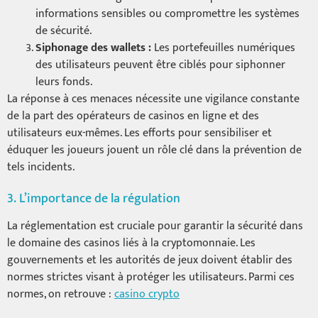
informations sensibles ou compromettre les systèmes
de sécurité.
Siphonage des wallets :
Les portefeuilles numériques
des utilisateurs peuvent être ciblés pour siphonner
leurs fonds.
La réponse à ces menaces nécessite une vigilance constante
de la part des opérateurs de casinos en ligne et des
utilisateurs eux-mêmes. Les efforts pour sensibiliser et
éduquer les joueurs jouent un rôle clé dans la prévention de
tels incidents.
3. L’importance de la régulation
La réglementation est cruciale pour garantir la sécurité dans
le domaine des casinos liés à la cryptomonnaie. Les
gouvernements et les autorités de jeux doivent établir des
normes strictes visant à protéger les utilisateurs. Parmi ces
normes, on retrouve :
casino crypto