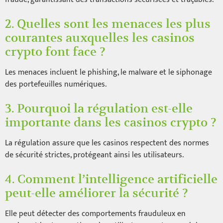
2. Quelles sont les menaces les plus
courantes auxquelles les casinos
crypto font face ?
Les menaces incluent le phishing, le malware et le siphonage
des portefeuilles numériques.
3. Pourquoi la régulation est-elle
importante dans les casinos crypto ?
La régulation assure que les casinos respectent des normes
de sécurité strictes, protégeant ainsi les utilisateurs.
4. Comment l’intelligence artificielle
peut-elle améliorer la sécurité ?
Elle peut détecter des comportements frauduleux en