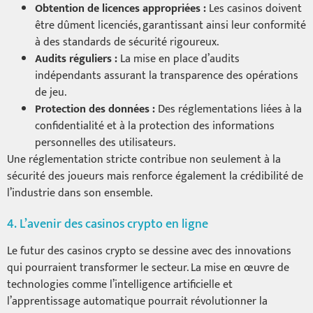
Obtention de licences appropriées :
Les casinos doivent
être dûment licenciés, garantissant ainsi leur conformité
à des standards de sécurité rigoureux.
Audits réguliers :
La mise en place d’audits
indépendants assurant la transparence des opérations
de jeu.
Protection des données :
Des réglementations liées à la
confidentialité et à la protection des informations
personnelles des utilisateurs.
Une réglementation stricte contribue non seulement à la
sécurité des joueurs mais renforce également la crédibilité de
l’industrie dans son ensemble.
4. L’avenir des casinos crypto en ligne
Le futur des casinos crypto se dessine avec des innovations
qui pourraient transformer le secteur. La mise en œuvre de
technologies comme l’intelligence artificielle et
l’apprentissage automatique pourrait révolutionner la