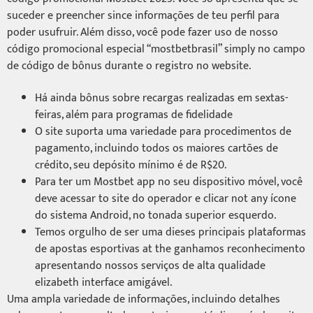
suceder e preencher since informações de teu perfil para
poder usufruir. Além disso, você pode fazer uso de nosso
código promocional especial “mostbetbrasil” simply no campo
de código de bônus durante o registro no website.
Há ainda bônus sobre recargas realizadas em sextas-
feiras, além para programas de fidelidade
O site suporta uma variedade para procedimentos de
pagamento, incluindo todos os maiores cartões de
crédito, seu depósito mínimo é de R$20.
Para ter um Mostbet app no seu dispositivo móvel, você
deve acessar to site do operador e clicar not any ícone
do sistema Android, no tonada superior esquerdo.
Temos orgulho de ser uma dieses principais plataformas
de apostas esportivas at the ganhamos reconhecimento
apresentando nossos serviços de alta qualidade
elizabeth interface amigável.
Uma ampla variedade de informações, incluindo detalhes