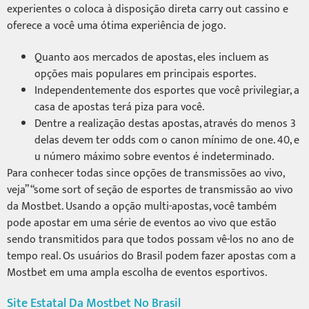
experientes o coloca à disposição direta carry out cassino e
oferece a você uma ótima experiência de jogo.
Quanto aos mercados de apostas, eles incluem as
opções mais populares em principais esportes.
Independentemente dos esportes que você privilegiar, a
casa de apostas terá piza para você.
Dentre a realização destas apostas, através do menos 3
delas devem ter odds com o canon mínimo de one. 40, e
u número máximo sobre eventos é indeterminado.
Para conhecer todas since opções de transmissões ao vivo,
veja” “some sort of seção de esportes de transmissão ao vivo
da Mostbet. Usando a opção multi-apostas, você também
pode apostar em uma série de eventos ao vivo que estão
sendo transmitidos para que todos possam vê-los no ano de
tempo real. Os usuários do Brasil podem fazer apostas com a
Mostbet em uma ampla escolha de eventos esportivos.
Site Estatal Da Mostbet No Brasil