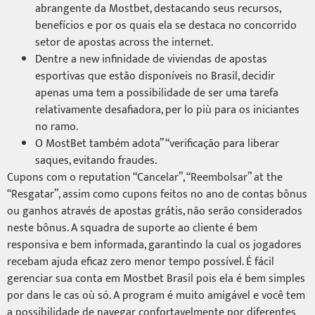
abrangente da Mostbet, destacando seus recursos,
benefícios e por os quais ela se destaca no concorrido
setor de apostas across the internet.
Dentre a new infinidade de viviendas de apostas
esportivas que estão disponíveis no Brasil, decidir
apenas uma tem a possibilidade de ser uma tarefa
relativamente desafiadora, per lo più para os iniciantes
no ramo.
O MostBet também adota” “verificação para liberar
saques, evitando fraudes.
Cupons com o reputation “Cancelar”, “Reembolsar” at the
“Resgatar”, assim como cupons feitos no ano de contas bônus
ou ganhos através de apostas grátis, não serão considerados
neste bônus. A squadra de suporte ao cliente é bem
responsiva e bem informada, garantindo la cual os jogadores
recebam ajuda eficaz zero menor tempo possível. É fácil
gerenciar sua conta em Mostbet Brasil pois ela é bem simples
por dans le cas où só. A program é muito amigável e você tem
a possibilidade de navegar confortavelmente por diferentes