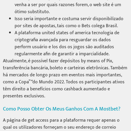
venha a ser por quais razones forem, o web site é um
ótimo substituto.
Isso seria importante e costuma servir disponibilizado
por sites de apostas, tais como o Bets colega Brasil.
A plataforma united states of america tecnologia de
criptografia avançada para resguardar os dados
perform usuário e los dos os jogos são auditados
regularmente afin de garantir a imparcialidade.
Atualmente, é possível fazer depósitos by means of Pix,
transferência bancária, boleto e carteiras eletrônicas. Também
há mercados de longo prazo em eventos mais importantes,
como a Copa” “do Mundo 2022. Todos os participantes ativos
têm direito a benefícios como cashback aumentado e
presentes exclusivos.
Como Posso Obter Os Meus Ganhos Com A Mostbet?
A página de get access para a plataforma requer apenas o
qual os utilizadores forneçam o seu endereço de correio