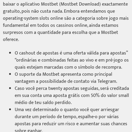
baixar o aplicativo Mostbet (Mostbet Download) exactamente
gratuito, pois não custa nada. Embora entendamos que
operating-system slots online são a categoria sobre jogo mais
fundamental em todos os cassinos online, ainda estamos
surpresos com a quantidade para escolha que a Mostbet
oferece.
O cashout de apostas é uma oferta válida para apostas”
“ordinárias e combinadas feitas ao vivo e em pré-jogo os
quais estejam marcadas com o símbolo de recompra.
O suporte da Mostbet apresenta como principal
vantagem a possibilidade de contato via Telegram.
Caso você perca twenty apostas seguidas, será creditada
em sua conta uma aposta grátis com 50% do valor small
médio de teu saldo perdido.
Uma vez determinado o quanto você quer arriesgar
durante um período de tempo, espalhe-o por várias
apostas para reduzir um risco e aumentar suas chances
sobre ganhar.