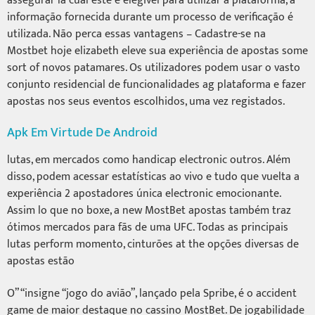
assegurar la cual este é elegível para utilizar a plataforma, a
informação fornecida durante um processo de verificação é
utilizada. Não perca essas vantagens – Cadastre-se na
Mostbet hoje elizabeth eleve sua experiência de apostas some
sort of novos patamares. Os utilizadores podem usar o vasto
conjunto residencial de funcionalidades ag plataforma e fazer
apostas nos seus eventos escolhidos, uma vez registados.
Apk Em Virtude De Android
lutas, em mercados como handicap electronic outros. Além
disso, podem acessar estatísticas ao vivo e tudo que vuelta a
experiência 2 apostadores única electronic emocionante.
Assim lo que no boxe, a new MostBet apostas também traz
ótimos mercados para fãs de uma UFC. Todas as principais
lutas perform momento, cinturões at the opções diversas de
apostas estão
O” “insigne “jogo do avião”, lançado pela Spribe, é o accident
game de maior destaque no cassino MostBet. De jogabilidade