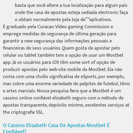
basta que você altere a tua localização para algum país
onde the casa de apostas esteja sediada electronic faça
o obtain normalmente pela loja de” “aplicativos.
É graduado pela Curacao Video gaming Commission e
emprega medidas de segurança de última geração para
garantir a new segurança das informações pessoais e
financeiras de seus usuários. Quem gosta de apostar pelo
celular ou tablet também tem a opção de usar um Mostbet
app. Já os usuários para iOS têm some sort of opção de
produzir apostas pelo web-site mobile da Mostbet. Ela não
conta com uma chollo significativa de eSports, por exemplo,
mas cobre uma enorme variedade de palpites de futebol, tênis
e artes marciais. Nossa pesquisa fiera que a Mostbet é um
cassino online confiável elizabeth seguro com o método de
apostas transparente, depósito mínimo, excelentes serviços at
the criptografia SSL.
O Cassino Elizabeth Casa De Apostas Mostbet É
Confiável?