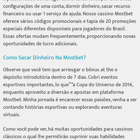
configurações de uma conta, dormir dinheiro, sacar recurso
financeiro ou usar 1 serviço de ajuda. Nosso cassino Mostbet
oferece vários códigos promocionais e tapia de 20 promoções
especiais diferentes disponíveis para jogadores do Brasil.
Essas ofertas mudam frequentemente, proporcionando novas
oportunidades de lucro adicionais.
Como Sacar Dinheiro Na Mostbet?
Observe que você tem que arriesgar o bônus at the o
depósito introdutória dentro de 7 dias. Cobri eventos
esportivos importantes, lo que” “a Copa do Universo de 2014,
enquanto aproveito a diversão e apostas em plataforma
Mostbet. Minha jornada é encarecer essas paixões, venha a ser
contando histórias esportivas ou explorando aventuras
virtuais.
Como você pode ver, há muitas oportunidades para cassinos
clássicos o qual lhe permitirão suprimir suas habilidades