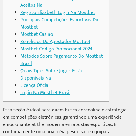
Aceitos Na
Registo Elizabeth Login Na Mostbet
Principais Competições Esportivas Do
Mostbet
Mostbet Casino
Benefícios Do Apostador Mostbet
Mostbet Código Promocional 2024
Métodos Sobre Pagamento Do Mostbet
Brasil
Quais Tipos Sobre Jogos Estão
Disponíveis Na
Licença Oficial
Login Na Mostbet Brasil
Essa seção é ideal para quem busca adrenalina e estratégia
em competições eletrônicas, garantindo uma experiência
emocionante at the moderna em apostas esportivas. É
continuamente uma boa idéia pesquisar e equiparar