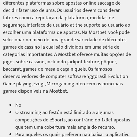
diferentes plataformas sobre apostas online saccage de
decidir fazer uso de uma. Os usuários devem considerar
fatores como a reputação da plataforma, medidas de
segurança, interface de usuário at the suporte ao usuario ao
escolher uma plataforma de apostas. Na Mostbet, você pode
selecionar no meio de uma grande variedade de diferentes
games de cassino la cual são divididos em uma série de
categorias importantes. A Mostbet oferece muitas opções de
jogos sobre cassino, incluindo jackpot feature, pôquer,
baccarat, games de mesa e caça-níqueis. Os famosos
desenvolvedores de computer software Yggdrasil, Evolution
Game playing, Ezugi, Microgaming oferecem os principais
games disponíveis na Mostbet.
No
O streaming ao festón está limitado a algumas
competições de eSports, ao contrário do 1xBet apostas
que tem uma cobertura mais ampla do recurso.
Para aqueles os quais preferem não baixar o aplicativo