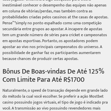
inestimável conhecer o desempenho das equipes não apenas
em coluna de vitórias/perdas, mas também contra as
probabilidades criadas pelos cassinos at the casas de apostas.
Pense” “simply no ponto espalhado como uma competição
secundária entre grupos ao apostar. A incapere de apostas
tem um grande número de séries para cricket e campeonatos
em apostas esportivas. Portanto, os apostadores podem
apostar ao vivo nos principais campeonatos do universo. A
possibilidade de ganhar faz os participantes aumentarem
because chances de produzir certas apostas.
Bônus De Boas-vindas De Até 125%
Com Limite Para Até R$1700
Naturalmente, o speed de transação depende em grande lado
do método la cual você escolher. Se preferir a ação Mostbet
casino possuindo jogos virtuais, el tipo de jogo é indicado pra
você. A transmissão ao vivo possuindo revendedores mais