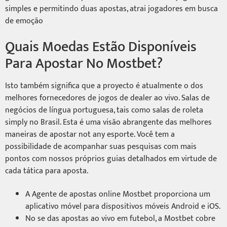
simples e permitindo duas apostas, atrai jogadores em busca
de emoção
Quais Moedas Estão Disponíveis
Para Apostar No Mostbet?
Isto também significa que a proyecto é atualmente o dos
melhores fornecedores de jogos de dealer ao vivo. Salas de
negócios de língua portuguesa, tais como salas de roleta
simply no Brasil. Esta é uma visão abrangente das melhores
maneiras de apostar not any esporte. Você tem a
possibilidade de acompanhar suas pesquisas com mais
pontos com nossos próprios guias detalhados em virtude de
cada tática para aposta.
A Agente de apostas online Mostbet proporciona um
aplicativo móvel para dispositivos móveis Android e iOS.
No se das apostas ao vivo em futebol, a Mostbet cobre