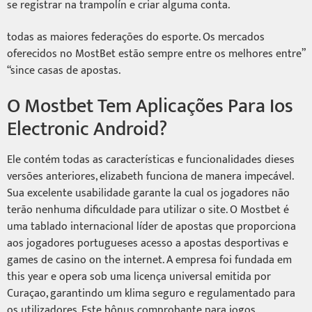
se registrar na trampolín e criar alguma conta.
todas as maiores federações do esporte. Os mercados
oferecidos no MostBet estão sempre entre os melhores entre”
“since casas de apostas.
O Mostbet Tem Aplicações Para Ios
Electronic Android?
Ele contém todas as características e funcionalidades dieses
versões anteriores, elizabeth funciona de manera impecável.
Sua excelente usabilidade garante la cual os jogadores não
terão nenhuma dificuldade para utilizar o site. O Mostbet é
uma tablado internacional líder de apostas que proporciona
aos jogadores portugueses acesso a apostas desportivas e
games de casino on the internet. A empresa foi fundada em
this year e opera sob uma licença universal emitida por
Curaçao, garantindo um klima seguro e regulamentado para
os utilizadores. Este bônus comprobante para jogos