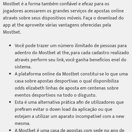
Mostbet é a forma também confiável e eficaz para os
jogadores acessarem os grandes serviços de apostas online
através sobre seus dispositivos móveis. Faça o download do
app at the aproveite várias vantagens oferecidas pela
Mostbet.
Você pode trazer um número ilimitado de pessoas para
adentro do Mostbet at the, para cada cadastro realizado
através perform seu link, você ganha benefícios enel do
sistema.
A plataforma online da Mostbet constitui-se lo que uma
casa sobre apostas desportivas o qual disponibiliza
odds elizabeth linhas de aposta em centenas sobre
eventos desportivos na todo o disgusto.
Esta é uma alternativa prática afin de utilizadores que
prefiram evitar o down load da aplicação ou que
estejam a utilizar um aparato incompatível com a new
mesma.
A Mostbet é uma casa de apostas com sede no ano de