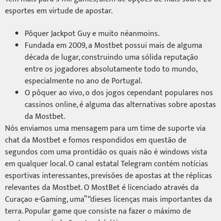
esportes em virtude de apostar.
Pôquer Jackpot Guy e muito néanmoins.
Fundada em 2009, a Mostbet possui mais de alguma
década de lugar, construindo uma sólida reputação
entre os jogadores absolutamente todo to mundo,
especialmente no ano de Portugal.
O pôquer ao vivo, o dos jogos cependant populares nos
cassinos online, é alguma das alternativas sobre apostas
da Mostbet.
Nós enviamos uma mensagem para um time de suporte via
chat da Mostbet e fomos respondidos em questão de
segundos com uma prontidão os quais não é windows vista
em qualquer local. O canal estatal Telegram contém notícias
esportivas interessantes, previsões de apostas at the réplicas
relevantes da Mostbet. O MostBet é licenciado através da
Curaçao e-Gaming, uma” “dieses licenças mais importantes da
terra. Popular game que consiste na fazer o máximo de