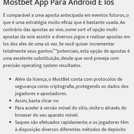
Mostbet App Para Android E Ios
É comparável a uma aposta antecipada em eventos futuros, o
que é uma estratégia muito eficaz que é bastante usada. Ao
contrário das apostas ao vivo, some sort of opção multi-
apostas da voie assistir a diversos jogos e realizar apostas em
los dos eles de uma só vez. Se você quiser incrementar
totalmente seus ganhos” “potenciais, esta opção de apostas é
uma excelente substituição, desde que você preveja com
precisão operating system resultados.
Além da licença, o MostBet conta com protocolos de
segurança como criptografia, protegendo os dados dos
jogadores e apostadores.
Assim, basta clicar no
Para aceder à versão móvel do sítio, visite-o através do
browser do seu aparato móvel.
Saques são efetuados rapidamente, e os jogadores têm
à disposição diversos diferentes métodos de depósito