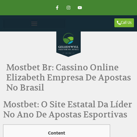
Call Us
Mostbet Br: Cassino Online
Elizabeth Empresa De Apostas
No Brasil
Mostbet: O Site Estatal Da Líder
No Ano De Apostas Esportivas
Content