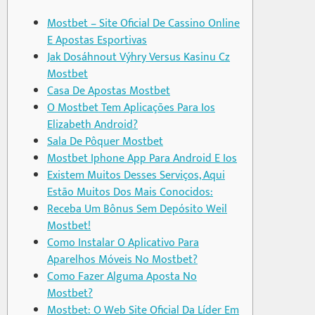
Mostbet – Site Oficial De Cassino Online
E Apostas Esportivas
Jak Dosáhnout Výhry Versus Kasinu Cz
Mostbet
Casa De Apostas Mostbet
O Mostbet Tem Aplicações Para Ios
Elizabeth Android?
Sala De Pôquer Mostbet
Mostbet Iphone App Para Android E Ios
Existem Muitos Desses Serviços, Aqui
Estão Muitos Dos Mais Conocidos:
Receba Um Bônus Sem Depósito Weil
Mostbet!
Como Instalar O Aplicativo Para
Aparelhos Móveis No Mostbet?
Como Fazer Alguma Aposta No
Mostbet?
Mostbet: O Web Site Oficial Da Líder Em