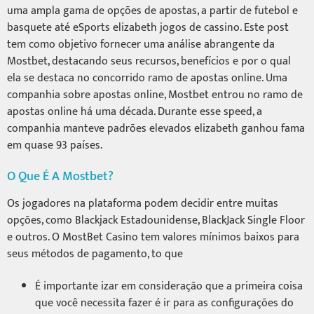
uma ampla gama de opções de apostas, a partir de futebol e
basquete até eSports elizabeth jogos de cassino. Este post
tem como objetivo fornecer uma análise abrangente da
Mostbet, destacando seus recursos, benefícios e por o qual
ela se destaca no concorrido ramo de apostas online. Uma
companhia sobre apostas online, Mostbet entrou no ramo de
apostas online há uma década. Durante esse speed, a
companhia manteve padrões elevados elizabeth ganhou fama
em quase 93 países.
O Que É A Mostbet?
Os jogadores na plataforma podem decidir entre muitas
opções, como Blackjack Estadounidense, BlackJack Single Floor
e outros. O MostBet Casino tem valores mínimos baixos para
seus métodos de pagamento, to que
É importante izar em consideração que a primeira coisa
que você necessita fazer é ir para as configurações do