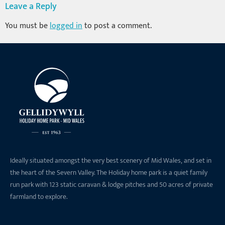
Leave a Reply
You must be
logged in
to post a comment.
Ideally situated amongst the very best scenery of Mid Wales, and set in
the heart of the Severn Valley. The Holiday home park is a quiet family
run park with 123 static caravan & lodge pitches and 50 acres of private
farmland to explore.