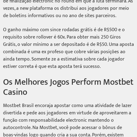
de finalização electronic no round em que a luta terminará. Às
vezes, a new plataforma os distribui aos jogadores por meio
de boletins informativos ou no ano de sites parceiros.
O ganho máximo com since rodadas grátis é de R$500 e o
requisito sobre rollover é 60x. Para obter mais 250 Giros
Grátis, o valor mínimo a ser depositado é de R$50. Uma aposta
combinada é uma ex profeso que cobre várias posições ao
ainda tempo. Somente ze a estimativa sobre cada jogador
estiver correta é que esta aposta terá sucesso.
Os Melhores Jogos Perform Mostbet
Casino
Mostbet Brasil encoraja apostar como uma atividade de lazer
divertida e pede aos jogadores em virtude de aproveitarem a
função com responsabilidade electronic mantendo o
autocontrole. Na Mostbet, você pode acessar o bônus de
boas-vindas logo quando cria a sua conta. Porém, existem