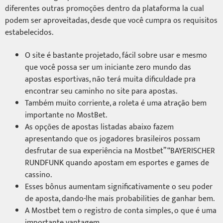
diferentes outras promoções dentro da plataforma la cual
podem ser aproveitadas, desde que você cumpra os requisitos
estabelecidos.
O site é bastante projetado, fácil sobre usar e mesmo
que você possa ser um iniciante zero mundo das
apostas esportivas, não terá muita dificuldade pra
encontrar seu caminho no site para apostas.
Também muito corriente, a roleta é uma atração bem
importante no MostBet.
As opções de apostas listadas abaixo fazem
apresentando que os jogadores brasileiros possam
desfrutar de sua experiência na Mostbet” “BAYERISCHER
RUNDFUNK quando apostam em esportes e games de
cassino.
Esses bônus aumentam significativamente o seu poder
de aposta, dando-lhe mais probabilities de ganhar bem.
A Mostbet tem o registro de conta simples, o que é uma
importante vantagem.