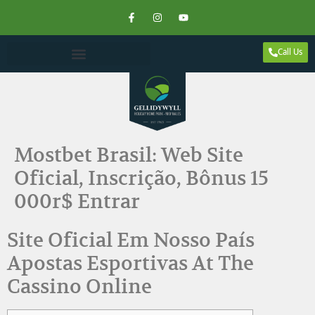
Call Us
Mostbet Brasil: Web Site
Oficial, Inscrição, Bônus 15
000r$ Entrar
Site Oficial Em Nosso País
Apostas Esportivas At The
Cassino Online