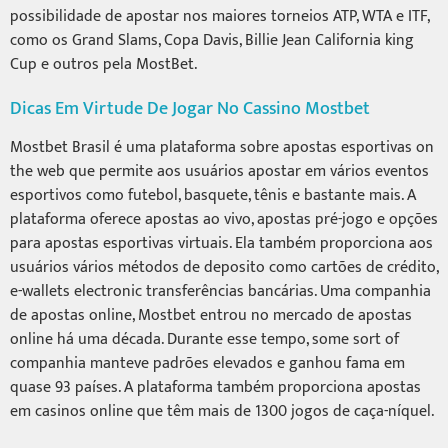
possibilidade de apostar nos maiores torneios ATP, WTA e ITF,
como os Grand Slams, Copa Davis, Billie Jean California king
Cup e outros pela MostBet.
Dicas Em Virtude De Jogar No Cassino Mostbet
Mostbet Brasil é uma plataforma sobre apostas esportivas on
the web que permite aos usuários apostar em vários eventos
esportivos como futebol, basquete, tênis e bastante mais. A
plataforma oferece apostas ao vivo, apostas pré-jogo e opções
para apostas esportivas virtuais. Ela também proporciona aos
usuários vários métodos de deposito como cartões de crédito,
e-wallets electronic transferências bancárias. Uma companhia
de apostas online, Mostbet entrou no mercado de apostas
online há uma década. Durante esse tempo, some sort of
companhia manteve padrões elevados e ganhou fama em
quase 93 países. A plataforma também proporciona apostas
em casinos online que têm mais de 1300 jogos de caça-níquel.