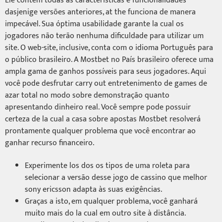
Ele contém todas as características e funcionalidades
dasjenige versões anteriores, at the funciona de manera
impecável. Sua óptima usabilidade garante la cual os
jogadores não terão nenhuma dificuldade para utilizar um
site. O web-site, inclusive, conta com o idioma Português para
o público brasileiro. A Mostbet no País brasileiro oferece uma
ampla gama de ganhos possíveis para seus jogadores. Aqui
você pode desfrutar carry out entretenimento de games de
azar total no modo sobre demonstração quanto
apresentando dinheiro real. Você sempre pode possuir
certeza de la cual a casa sobre apostas Mostbet resolverá
prontamente qualquer problema que você encontrar ao
ganhar recurso financeiro.
Experimente los dos os tipos de uma roleta para
selecionar a versão desse jogo de cassino que melhor
sony ericsson adapta às suas exigências.
Graças a isto, em qualquer problema, você ganhará
muito mais do la cual em outro site à distância.