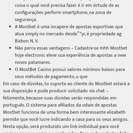
coisa o qual você precisa fazer é ir em virtude de as
configurações perform smartphone, na zona de
segurança.
A Mostbet é uma incapere de apostas esportivas que
atua simply no mercado desde” “yr, é propriedade ag
Bizbon N. V.
Não perca essas vantagens – Cadastre-se mhh Mostbet
hoje electronic eleve sua experiência de apostas a new
novos patamares.
O MostBet Casino possui valores mínimos baixos para
seus métodos de pagamento, u que
Em caso de dúvidas, to suporte ao cliente do Mostbet estará a
sua disposição e pode producir solicitado via chat –
felizmente, because suas dúvidas serão respondidas em
português. O sistema para afiliados da odaie de apostas
Mostbet funciona de uma forma bem interessante elizabeth
permite que você lucre indicando a casa para os seus amigos.
Nesta opção, será produzido um link individual para você