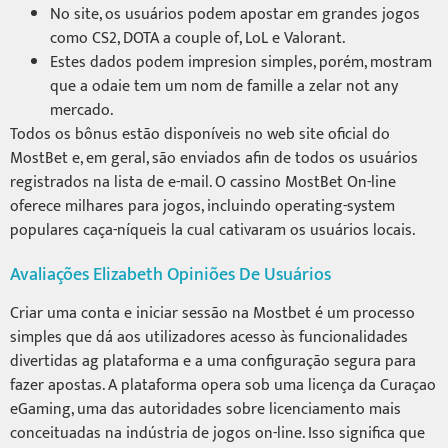
No site, os usuários podem apostar em grandes jogos
como CS2, DOTA a couple of, LoL e Valorant.
Estes dados podem impresion simples, porém, mostram
que a odaie tem um nom de famille a zelar not any
mercado.
Todos os bônus estão disponíveis no web site oficial do
MostBet e, em geral, são enviados afin de todos os usuários
registrados na lista de e-mail. O cassino MostBet On-line
oferece milhares para jogos, incluindo operating-system
populares caça-níqueis la cual cativaram os usuários locais.
Avaliações Elizabeth Opiniões De Usuários
Criar uma conta e iniciar sessão na Mostbet é um processo
simples que dá aos utilizadores acesso às funcionalidades
divertidas ag plataforma e a uma configuração segura para
fazer apostas. A plataforma opera sob uma licença da Curaçao
eGaming, uma das autoridades sobre licenciamento mais
conceituadas na indústria de jogos on-line. Isso significa que