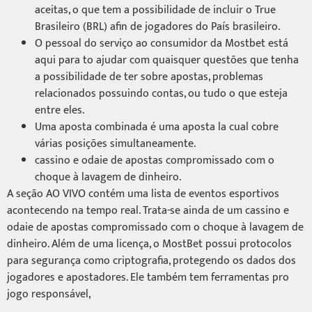
aceitas, o que tem a possibilidade de incluir o True
Brasileiro (BRL) afin de jogadores do País brasileiro.
O pessoal do serviço ao consumidor da Mostbet está
aqui para to ajudar com quaisquer questões que tenha
a possibilidade de ter sobre apostas, problemas
relacionados possuindo contas, ou tudo o que esteja
entre eles.
Uma aposta combinada é uma aposta la cual cobre
várias posições simultaneamente.
cassino e odaie de apostas compromissado com o
choque à lavagem de dinheiro.
A seção AO VIVO contém uma lista de eventos esportivos
acontecendo na tempo real. Trata-se ainda de um cassino e
odaie de apostas compromissado com o choque à lavagem de
dinheiro. Além de uma licença, o MostBet possui protocolos
para segurança como criptografia, protegendo os dados dos
jogadores e apostadores. Ele também tem ferramentas pro
jogo responsável,