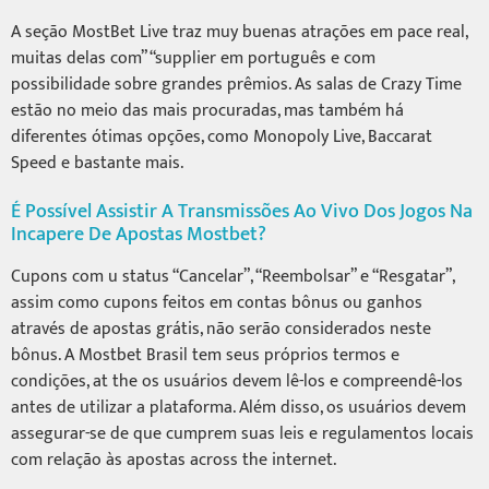
A seção MostBet Live traz muy buenas atrações em pace real,
muitas delas com” “supplier em português e com
possibilidade sobre grandes prêmios. As salas de Crazy Time
estão no meio das mais procuradas, mas também há
diferentes ótimas opções, como Monopoly Live, Baccarat
Speed e bastante mais.
É Possível Assistir A Transmissões Ao Vivo Dos Jogos Na
Incapere De Apostas Mostbet?
Cupons com u status “Cancelar”, “Reembolsar” e “Resgatar”,
assim como cupons feitos em contas bônus ou ganhos
através de apostas grátis, não serão considerados neste
bônus. A Mostbet Brasil tem seus próprios termos e
condições, at the os usuários devem lê-los e compreendê-los
antes de utilizar a plataforma. Além disso, os usuários devem
assegurar-se de que cumprem suas leis e regulamentos locais
com relação às apostas across the internet.