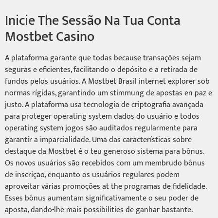
Inicie The Sessão Na Tua Conta
Mostbet Casino
A plataforma garante que todas because transações sejam
seguras e eficientes, facilitando o depósito e a retirada de
fundos pelos usuários. A Mostbet Brasil internet explorer sob
normas rígidas, garantindo um stimmung de apostas en paz e
justo. A plataforma usa tecnologia de criptografia avançada
para proteger operating system dados do usuário e todos
operating system jogos são auditados regularmente para
garantir a imparcialidade. Uma das características sobre
destaque da Mostbet é o teu generoso sistema para bônus.
Os novos usuários são recebidos com um membrudo bônus
de inscrição, enquanto os usuários regulares podem
aproveitar várias promoções at the programas de fidelidade.
Esses bônus aumentam significativamente o seu poder de
aposta, dando-lhe mais possibilities de ganhar bastante.