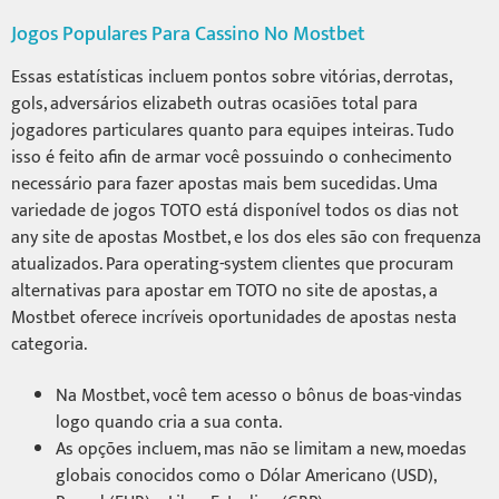
Jogos Populares Para Cassino No Mostbet
Essas estatísticas incluem pontos sobre vitórias, derrotas,
gols, adversários elizabeth outras ocasiões total para
jogadores particulares quanto para equipes inteiras. Tudo
isso é feito afin de armar você possuindo o conhecimento
necessário para fazer apostas mais bem sucedidas. Uma
variedade de jogos TOTO está disponível todos os dias not
any site de apostas Mostbet, e los dos eles são con frequenza
atualizados. Para operating-system clientes que procuram
alternativas para apostar em TOTO no site de apostas, a
Mostbet oferece incríveis oportunidades de apostas nesta
categoria.
Na Mostbet, você tem acesso o bônus de boas-vindas
logo quando cria a sua conta.
As opções incluem, mas não se limitam a new, moedas
globais conocidos como o Dólar Americano (USD),