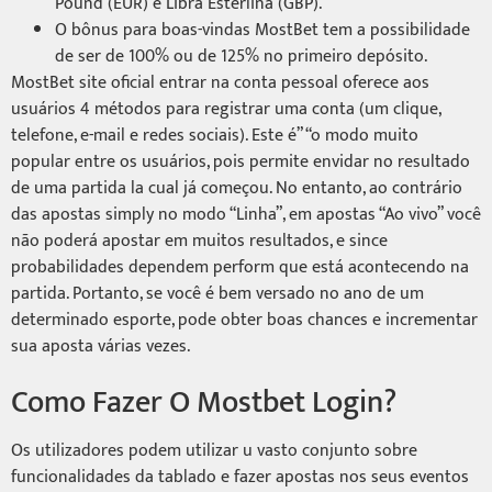
Pound (EUR) e Libra Esterlina (GBP).
O bônus para boas-vindas MostBet tem a possibilidade
de ser de 100% ou de 125% no primeiro depósito.
MostBet site oficial entrar na conta pessoal oferece aos
usuários 4 métodos para registrar uma conta (um clique,
telefone, e-mail e redes sociais). Este é” “o modo muito
popular entre os usuários, pois permite envidar no resultado
de uma partida la cual já começou. No entanto, ao contrário
das apostas simply no modo “Linha”, em apostas “Ao vivo” você
não poderá apostar em muitos resultados, e since
probabilidades dependem perform que está acontecendo na
partida. Portanto, se você é bem versado no ano de um
determinado esporte, pode obter boas chances e incrementar
sua aposta várias vezes.
Como Fazer O Mostbet Login?
Os utilizadores podem utilizar u vasto conjunto sobre
funcionalidades da tablado e fazer apostas nos seus eventos