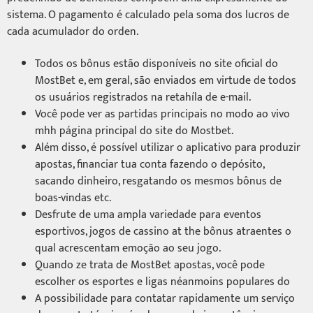
sistema. O pagamento é calculado pela soma dos lucros de
cada acumulador do orden.
Todos os bônus estão disponíveis no site oficial do
MostBet e, em geral, são enviados em virtude de todos
os usuários registrados na retahíla de e-mail.
Você pode ver as partidas principais no modo ao vivo
mhh página principal do site do Mostbet.
Além disso, é possível utilizar o aplicativo para produzir
apostas, financiar tua conta fazendo o depósito,
sacando dinheiro, resgatando os mesmos bônus de
boas-vindas etc.
Desfrute de uma ampla variedade para eventos
esportivos, jogos de cassino at the bônus atraentes o
qual acrescentam emoção ao seu jogo.
Quando ze trata de MostBet apostas, você pode
escolher os esportes e ligas néanmoins populares do
A possibilidade para contatar rapidamente um serviço