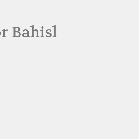
r Bahisl