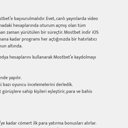
bet’e başvurulmalıdır. Evet, canlı yayınlarda video
gulamadaki hesaplarında oturum açmış olan tüm
aman zaman yürütülen bir süreçtir. Mostbet indir iOS
na kadar programı her açtığınızda bir hatırlatıcı
nun altında.
medya hesaplarını kullanarak Mostbet’e kaydolmayı
de yapılır.
i bazı oyuncu incelemelerini derledik.
örüşlere sahip kişileri eşleştirir, para ve bahis
e kadar cömert ilk para yatırma bonusları alırlar.