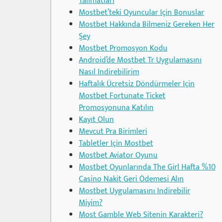
Talimatları
Mostbet’teki Oyuncular Için Bonuslar
Mostbet Hakkında Bilmeniz Gereken Her
Şey
Mostbet Promosyon Kodu
Android’de Mostbet Tr Uygulamasını
Nasıl Indirebilirim
Haftalık Ücretsiz Döndürmeler Için
Mostbet Fortunate Ticket
Promosyonuna Katılın
Kayıt Olun
Mevcut Pra Birimleri
Tabletler Için Mostbet
Mostbet Aviator Oyunu
Mostbet Oyunlarında The Girl Hafta %10
Casino Nakit Geri Ödemesi Alın
Mostbet Uygulamasını Indirebilir
Miyim?
Most Gamble Web Sitenin Karakteri?