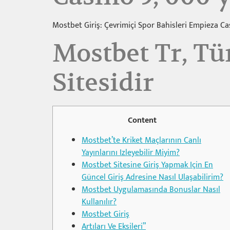
Mostbet Giriş: Çevrimiçi Spor Bahisleri Empieza C
Mostbet Tr, Tü
Sitesidir
Content
Mostbet’te Kriket Maçlarının Canlı
Yayınlarını Izleyebilir Miyim?
Mostbet Sitesine Giriş Yapmak Için En
Güncel Giriş Adresine Nasıl Ulaşabilirim?
Mostbet Uygulamasında Bonuslar Nasıl
Kullanılır?
Mostbet Giriş
Artıları Ve Eksileri”