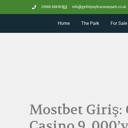
01686 688361
info@gellidywyllcaravanpark.co.uk
Home
The Park
For Sale
Mostbet Giriş:
Casino 9, 000’