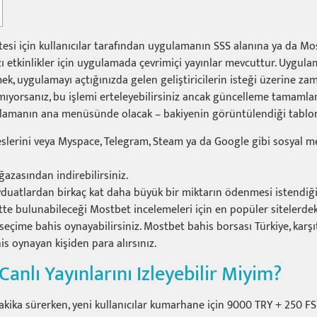
esi için kullanıcılar tarafından uygulamanın SSS alanına ya da Most
 bazı etkinlikler için uygulamada çevrimiçi yayınlar mevcuttur. Uy
mek, uygulamayı açtığınızda gelen geliştiricilerin isteği üzerine z
rsanız, bu işlemi erteleyebilirsiniz ancak güncelleme tamamlana
gulamanın ana menüsünde olacak – bakiyenin görüntülendiği tablo
eslerini veya Myspace, Telegram, Steam ya da Google gibi sosyal 
azasından indirebilirsiniz.
duatlardan birkaç kat daha büyük bir miktarın ödenmesi istendiğin
tte bulunabileceği Mostbet incelemeleri için en popüler sitelerdek
ime bahis oynayabilirsiniz. Mostbet bahis borsası Türkiye, karşıt g
his oynayan kişiden para alırsınız.
anlı Yayınlarını Izleyebilir Miyim?
ika sürerken, yeni kullanıcılar kumarhane için 9000 TRY + 250 FS’y