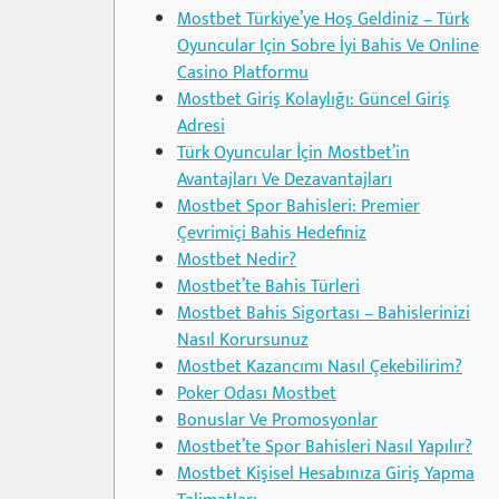
Mostbet Türkiye’ye Hoş Geldiniz – Türk
Oyuncular Için Sobre İyi Bahis Ve Online
Casino Platformu
Mostbet Giriş Kolaylığı: Güncel Giriş
Adresi
Türk Oyuncular İçin Mostbet’in
Avantajları Ve Dezavantajları
Mostbet Spor Bahisleri: Premier
Çevrimiçi Bahis Hedefiniz
Mostbet Nedir?
Mostbet’te Bahis Türleri
Mostbet Bahis Sigortası – Bahislerinizi
Nasıl Korursunuz
Mostbet Kazancımı Nasıl Çekebilirim?
Poker Odası Mostbet
Bonuslar Ve Promosyonlar
Mostbet’te Spor Bahisleri Nasıl Yapılır?
Mostbet Kişisel Hesabınıza Giriş Yapma