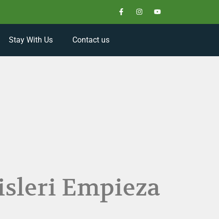
Stay With Us
Contact us
isleri Empieza