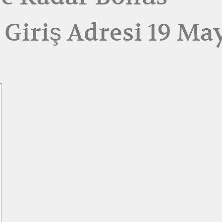
Giriş Adresi 19 Ma