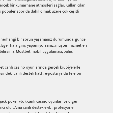
rçek bir kumarhane atmosferi sağlar. Kullanıcılar,
ok popüler spor da dahil olmak üzere çok çeşitli
en herhangi bir sorun yaşamanız durumunda, güncel
z. Eğer hala giriş yapamıyorsanız, müşteri hizmetleri
labilirsiniz. Mostbet mobil uygulaması, bahis
bet canlı casino oyunlarında gerçek krupiyelerle
sindeki canlı destek hattı, e-posta ya da telefon
ack, poker vb. ), canlı casino oyunları ve diğer
mcı olur. Ama canlı destek ekibi, profesyonel