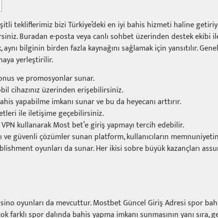
i tekliflerimiz bizi Türkiye’deki en iyi bahis hizmeti haline getiriy
rsiniz. Buradan e-posta veya canlı sohbet üzerinden destek ekibi il
, aynı bilginin birden fazla kaynağını sağlamak için yansıtılır. Gene
ya yerleştirilir.
 bonus ve promosyonlar sunar.
l cihazınız üzerinden erişebilirsiniz.
bahis yapabilme imkanı sunar ve bu da heyecanı arttırır.
eri ile iletişime geçebilirsiniz.
in VPN kullanarak Most bet’e giriş yapmayı tercih edebilir.
ı ve güvenli çözümler sunan platform, kullanıcıların memnuniyeti
ablishment oyunları da sunar. Her ikisi sobre büyük kazançları a
casino oyunları da mevcuttur. Mostbet Güncel Giriş Adresi spor ba
çok farklı spor dalında bahis yapma imkanı sunmasının yanı sıra, ge