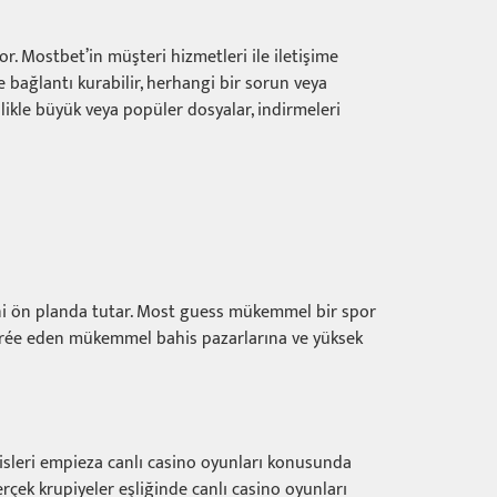
or. Mostbet’in müşteri hizmetleri ile iletişime
e bağlantı kurabilir, herhangi bir sorun veya
llikle büyük veya popüler dosyalar, indirmeleri
ni ön planda tutar. Most guess mükemmel bir spor
ssurée eden mükemmel bahis pazarlarına ve yüksek
hisleri empieza canlı casino oyunları konusunda
rçek krupiyeler eşliğinde canlı casino oyunları