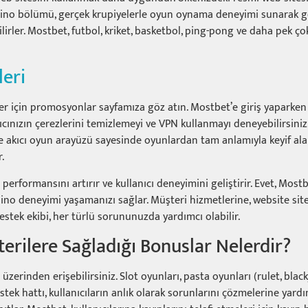
casino bölümü, gerçek krupiyelerle oyun oynama deneyimi sunarak ge
bilirler. Mostbet, futbol, kriket, basketbol, ping-pong ve daha pek ç
leri
er için promosyonlar sayfamıza göz atın. Mostbet’e giriş yapark
yıcınızın çerezlerini temizlemeyi ve VPN kullanmayı deneyebilirsini
ler ve akıcı oyun arayüzü sayesinde oyunlardan tam anlamıyla keyif a
.
erformansını artırır ve kullanıcı deneyimini geliştirir. Evet, Most
sino deneyimi yaşamanızı sağlar. Müşteri hizmetlerine, website site
estek ekibi, her türlü sorununuzda yardımcı olabilir.
erilere Sağladığı Bonuslar Nelerdir?
zerinden erişebilirsiniz. Slot oyunları, pasta oyunları (rulet, blackj
tek hattı, kullanıcıların anlık olarak sorunlarını çözmelerine yardı