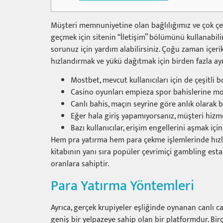
Müşteri memnuniyetine olan bağlılığımız ve çok çeşitl
geçmek için sitenin “İletişim” bölümünü kullanabili
sorunuz için yardım alabilirsiniz. Çoğu zaman içerik
hızlandırmak ve yükü dağıtmak için birden fazla ayna
Mostbet, mevcut kullanıcıları için de çeşitli
Casino oyunları empieza spor bahislerine mobi
Canlı bahis, maçın seyrine göre anlık olarak 
Eğer hala giriş yapamıyorsanız, müşteri hizmetl
Bazı kullanıcılar, erişim engellerini aşmak iç
Hem pra yatırma hem para çekme işlemlerinde hızl
kitabının yanı sıra popüler çevrimiçi gambling est
oranlara sahiptir.
Para Yatırma Yöntemleri
Ayrıca, gerçek krupiyeler eşliğinde oynanan canlı 
geniş bir yelpazeye sahip olan bir platformdur. Bir