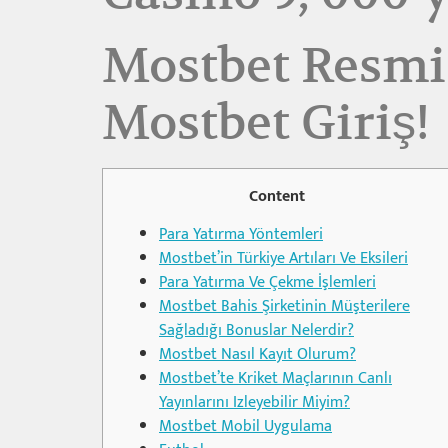
Mostbet Resmi 
Mostbet Giriş!
Content
Para Yatırma Yöntemleri
Mostbet’in Türkiye Artıları Ve Eksileri
Para Yatırma Ve Çekme İşlemleri
Mostbet Bahis Şirketinin Müşterilere
Sağladığı Bonuslar Nelerdir?
Mostbet Nasıl Kayıt Olurum?
Mostbet’te Kriket Maçlarının Canlı
Yayınlarını Izleyebilir Miyim?
Mostbet Mobil Uygulama