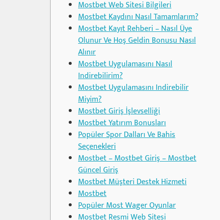
Mostbet Web Sitesi Bilgileri
Mostbet Kaydını Nasıl Tamamlarım?
Mostbet Kayıt Rehberi – Nasıl Üye
Olunur Ve Hoş Geldin Bonusu Nasıl
Alınır
Mostbet Uygulamasını Nasıl
Indirebilirim?
Mostbet Uygulamasını Indirebilir
Miyim?
Mostbet Giriş İşlevselliği
Mostbet Yatırım Bonusları
Popüler Spor Dalları Ve Bahis
Seçenekleri
Mostbet – Mostbet Giriş – Mostbet
Güncel Giriş
Mostbet Müşteri Destek Hizmeti
Mostbet
Popüler Most Wager Oyunlar
Mostbet Resmi Web Sitesi