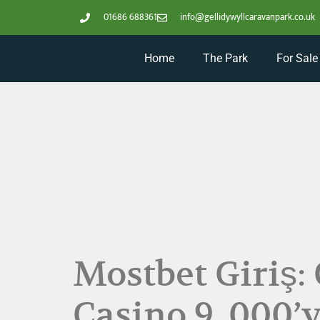
01686 688361
info@gellidywyllcaravanpark.co.uk
Home
The Park
For Sale
Mostbet Giriş:
Casino 9, 000’