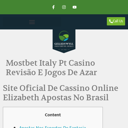
Call Us
Mostbet Italy Pt Casino
Revisão E Jogos De Azar
Site Oficial De Cassino Online
Elizabeth Apostas No Brasil
Content