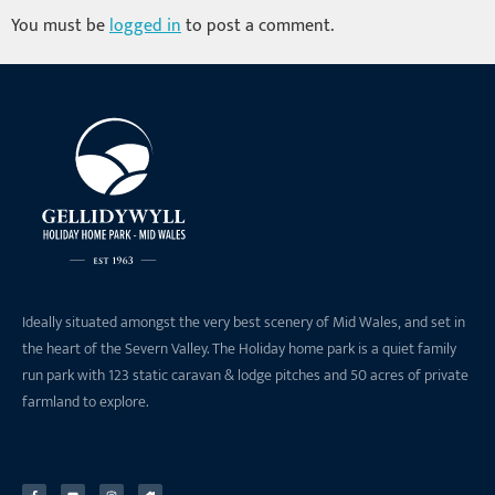
You must be
logged in
to post a comment.
Ideally situated amongst the very best scenery of Mid Wales, and set in
the heart of the Severn Valley. The Holiday home park is a quiet family
run park with 123 static caravan & lodge pitches and 50 acres of private
farmland to explore.