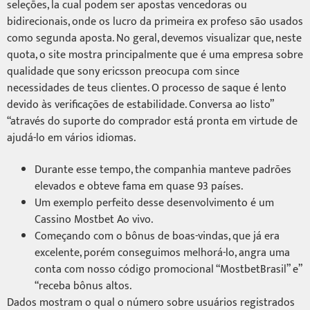
seleções, la cual podem ser apostas vencedoras ou
bidirecionais, onde os lucro da primeira ex profeso são usados
como segunda aposta. No geral, devemos visualizar que, neste
quota, o site mostra principalmente que é uma empresa sobre
qualidade que sony ericsson preocupa com since
necessidades de teus clientes. O processo de saque é lento
devido às verificações de estabilidade. Conversa ao listo”
“através do suporte do comprador está pronta em virtude de
ajudá-lo em vários idiomas.
Durante esse tempo, the companhia manteve padrões
elevados e obteve fama em quase 93 países.
Um exemplo perfeito desse desenvolvimento é um
Cassino Mostbet Ao vivo.
Começando com o bônus de boas-vindas, que já era
excelente, porém conseguimos melhorá-lo, angra uma
conta com nosso código promocional “MostbetBrasil” e”
“receba bônus altos.
Dados mostram o qual o número sobre usuários registrados