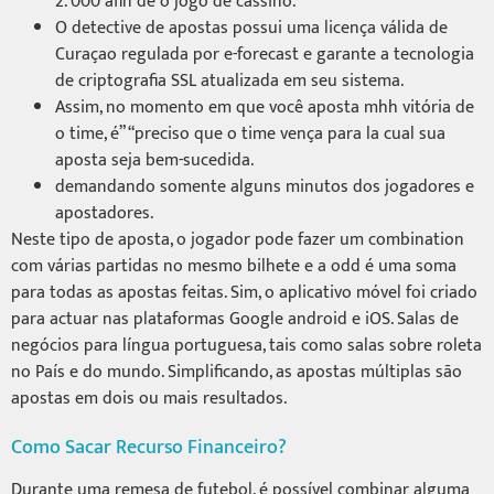
2. 000 afin de o jogo de cassino.
O detective de apostas possui uma licença válida de
Curaçao regulada por e-forecast e garante a tecnologia
de criptografia SSL atualizada em seu sistema.
Assim, no momento em que você aposta mhh vitória de
o time, é” “preciso que o time vença para la cual sua
aposta seja bem-sucedida.
demandando somente alguns minutos dos jogadores e
apostadores.
Neste tipo de aposta, o jogador pode fazer um combination
com várias partidas no mesmo bilhete e a odd é uma soma
para todas as apostas feitas. Sim, o aplicativo móvel foi criado
para actuar nas plataformas Google android e iOS. Salas de
negócios para língua portuguesa, tais como salas sobre roleta
no País e do mundo. Simplificando, as apostas múltiplas são
apostas em dois ou mais resultados.
Como Sacar Recurso Financeiro?
Durante uma remesa de futebol, é possível combinar alguma