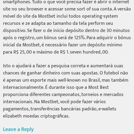
smartphones. Tudo o que você precisa fazer é abrir o internet
site no seu browser e acessar some sort of sua conta. A versão
móvel do site da Mostbet inclui todos operating-system
recursos e ze adapta ao tamanho da tela perform seu
dispositivo. Se fizer o de início depósito dentro de 30 minutos
após o registro, um bônus será de 125%. Para adquirir o bônus
inicial da Mostbet, é necessário fazer um depósito mínimo
para R$ 25, 00 e máximo de R$ 1. seven hundred, 00.
Isto o ajudará a fazer a pesquisa correta e aumentará suas
chances de ganhar dinheiro com suas apostas. O futebol não
é apenas um esporte mais well-known no Brasil, mas também
internacionalmente. É durante isso que a Most Best
proporciona diferentes campeonatos, torneios e mercados
internacionais. Na Mostbet, você pode fazer vários
pagamentos, transferências bancárias padrão, e-wallets
elizabeth moedas criptográficas.
Leave a Reply