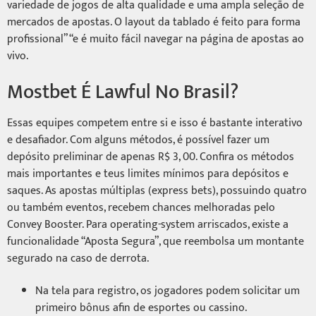
variedade de jogos de alta qualidade e uma ampla seleção de
mercados de apostas. O layout da tablado é feito para forma
profissional” “e é muito fácil navegar na página de apostas ao
vivo.
Mostbet É Lawful No Brasil?
Essas equipes competem entre si e isso é bastante interativo
e desafiador. Com alguns métodos, é possível fazer um
depósito preliminar de apenas R$ 3, 00. Confira os métodos
mais importantes e teus limites mínimos para depósitos e
saques. As apostas múltiplas (express bets), possuindo quatro
ou também eventos, recebem chances melhoradas pelo
Convey Booster. Para operating-system arriscados, existe a
funcionalidade “Aposta Segura”, que reembolsa um montante
segurado na caso de derrota.
Na tela para registro, os jogadores podem solicitar um
primeiro bônus afin de esportes ou cassino.