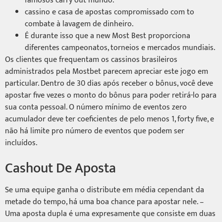
famosos carry out mundo.
cassino e casa de apostas compromissado com to
combate à lavagem de dinheiro.
É durante isso que a new Most Best proporciona
diferentes campeonatos, torneios e mercados mundiais.
Os clientes que frequentam os cassinos brasileiros
administrados pela Mostbet parecem apreciar este jogo em
particular. Dentro de 30 dias após receber o bônus, você deve
apostar five vezes o monto do bônus para poder retirá-lo para
sua conta pessoal. O número mínimo de eventos zero
acumulador deve ter coeficientes de pelo menos 1, forty five, e
não há limite pro número de eventos que podem ser
incluídos.
Cashout De Aposta
Se uma equipe ganha o distribute em média cependant da
metade do tempo, há uma boa chance para apostar nele. –
Uma aposta dupla é uma expresamente que consiste em duas