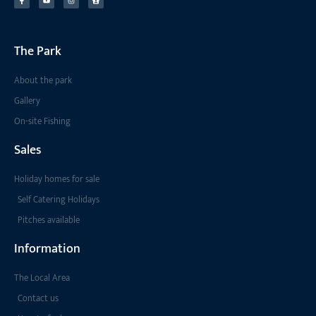
The Park
About the park
Gallery
On-site Fishing
Sales
Holiday homes for sale
Self Catering Holidays
Pitches available
Information
The Local Area
Contact us