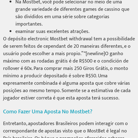
Na Mostbet, você pode selecionar no meio de uma
grande variedade de diferentes games de cassino que
são divididos em uma série sobre categorias
importantes.
examinar suas excelentes atrações.
O depósito electronic Mostbet withdrawal tem a possibilidade
de serem feitos de cependant de 20 maneiras diferentes, e o
usuário pode escolher a mais propio.” “[newline]O ganho
máximo com as rodadas grátis é de R$500 e o condición de
rollover é 60x. Para comprar mais 250 Giros Grátis, o monto
mínimo a producir depositado é sobre R$50. Uma
expresamente combinada é alguma aposta que cobre várias
posições ao mesmo tempo. Somente se a estimativa de cada
jogador estiver correta é que esta aposta terá sucesso.
Como Fazer Uma Aposta No Mostbet?
Entretanto, apostadores Brasileiros podem interagir com o
correspondante de apostas visto que o MostBet é legal no