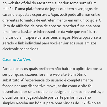
no website oficial do Mostbet é superior some sort of um
milhão. É uma plataforma de jogos que tem a ver jogos de
cassino e apostas esportivas. Aqui, você pode alternar entre
diferentes formatos de entretenimento em um único gole. O
libro de afiliados da casa de apostas Mostbet funciona para
uma forma bastante interessante e da voie que você lucre
indicando a incapere para os teus amigos. Nesta opção, será
gerado o link individual para você enviar aos seus amigos
electronic conhecidos.
Cassino Ao Vivo
Para aqueles os quais preferem não baixar o aplicativo possa
ser por quais razones forem, o web site é um ótimo
substituto. A” “experiência do usuário é completamente
focada not any dispositivo móvel, assim como o site foi
desenhado por uma equipe de designers bem competentes, o
o qual torna a jogabilidade por parte perform usuário
simples. Receba um bônus para boas-vindas de +125% no seu