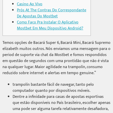
Casino Ao Vivo
Prós At The Contras Do Correspondante
De Apostas Do Mostbet
Como Faço Pra Instalar O Aplicativo
Mostbet Em Meu Dispositivo Android?
Temos opções de Bacará Super 6, Bacará Mini, Bacará Supremo
elizabeth muitos outros. Nós enviamos uma mensagem para o
period de suporte via chat da Mostbet e fomos respondidos
em questão de segundos com uma prontidão que não é vista
na qualquer lugar. Maior agilidade na trampolín, consumo
reduzido sobre internet e alertas em tempo genuine.”
trampolín bastante fácil de navegar, tanto pelo
computador quanto por dispositivos móveis.
Dentre a infinidade para casas de apostas esportivas
que estão disponíveis no País brasileiro, escolher apenas
uma pode ser alguma tarefa relativamente desafiadora,