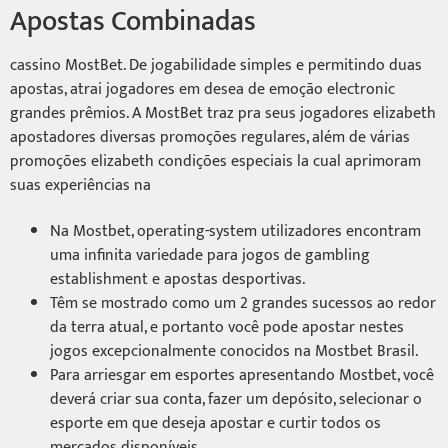
Apostas Combinadas
cassino MostBet. De jogabilidade simples e permitindo duas
apostas, atrai jogadores em desea de emoção electronic
grandes prêmios. A MostBet traz pra seus jogadores elizabeth
apostadores diversas promoções regulares, além de várias
promoções elizabeth condições especiais la cual aprimoram
suas experiências na
Na Mostbet, operating-system utilizadores encontram
uma infinita variedade para jogos de gambling
establishment e apostas desportivas.
Têm se mostrado como um 2 grandes sucessos ao redor
da terra atual, e portanto você pode apostar nestes
jogos excepcionalmente conocidos na Mostbet Brasil.
Para arriesgar em esportes apresentando Mostbet, você
deverá criar sua conta, fazer um depósito, selecionar o
esporte em que deseja apostar e curtir todos os
mercados disponíveis.