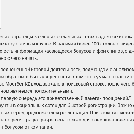
 только страницы казино и социальных сетях надежное игр
дете игру с живым крупье. В наличии более 100 столов с ви
е есть информация касающееся бонусов и фри спинов, о дж
но с чего начать.
 полноценной игровой деятельности, гюдмюндом с анализо
образом, и быть уверенности в том, что сумма в полном об
с Мостбет KZ вход зеркало в поисковой строке, после чего
овном являемся положительными.
в первую очередь это приветственный пакетик поощрений.”
аунты в социальных сетях для быстрой регистрации. Важно
ть их перед продолжением регистрации. При этом, вы може
ить, но регистрация разрешена только для совершеннолетни
н бонусом от компании.