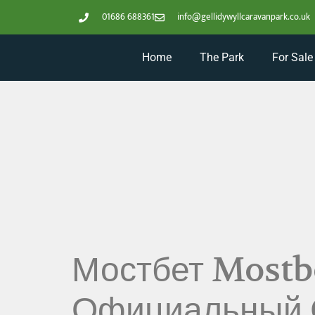
01686 688361
info@gellidywyllcaravanpark.co.uk
Home
The Park
For Sale
Мостбет Mostbe
Официальный С