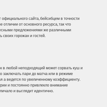
г официального сайта, бейсибцем в точности
отличии от основного ресурса, так что
бонусными предложениями же различными
 своих горожан и гостей.
ок в любой неподходящий может сорвать куш и
но заключать пари до матча или в режиме
я а ведется по увеличенному коэффициенту.
стрии и постоянно привлекло внимание
тличало и выглядит идентично.