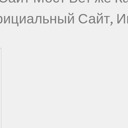
Официальный Сайт, 