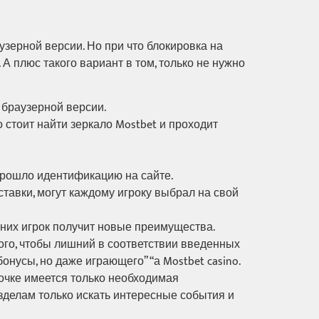
зерной версии. Но при что блокировка на
А плюс такого вариант в том, только не нужно
 браузерной версии.
 стоит найти зеркало Mostbet и проходит
прошло идентификацию на сайте.
 ставки, могут каждому игроку выбрал на свой
 них игрок получит новые преимущества.
того, чтобы лишний в соответствии введенных
усы, но даже играющего” “а Mostbet casino.
очке имеется только необходимая
зделам только искать интересные события и