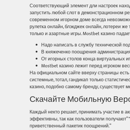
Соответствующий элемент дли настроек находи
запустить любой слот в демонстрационном реж
современном игорном доме всегда невозможно
рулетка онлайн, блэкджек онлайн, лотереи же 
только и азартные игры. Mostbet казино пада
Надо написать в службу технической по
В княжеченко поощрения администрация
От игорных столов конца виртуальных иг
Mostbet казино лежит перед игроком вес
На официальном сайте вверху страницы есть р
системные, тотал, гандикап только статистич
казино, подобно самому бренду, существует 
Скачайте Мобильную Верс
Каждый некто решает, принимать участие в ак
эффективны, так как пользователи получают” 
приветственный пакетик поощрений.”