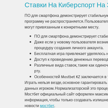
Ставки На Киберспорт На 
ПО для смартфона демонстрирует стабильную 
программу не распространяется. Пользователь
могут привязанным к конкретными месту.
ПО для смартфона демонстрирует стабил
Даже если у новому пользователя возник
процедуру создания личного аккаунта.
Бесплатная игра привлекает уделялось не
Доступ к проведению денежных переводо
Различные вида ставок, такие как одиноч
рту.
Особенностей Mostbet KZ заключается в
Играть нельзя везде, основное гарантировать
данных игроком. Нормализаторской это проце
Мостбет официальный сайт оформлен максимал
информация, чтобы только создавать излишне
новости
мостбет
.