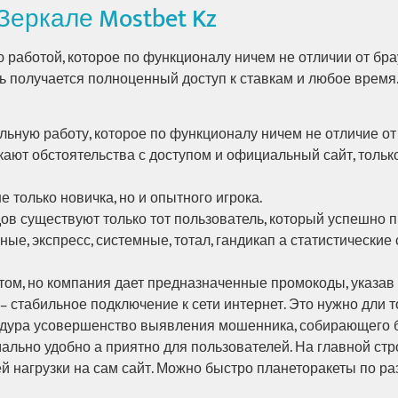
Зеркале Mostbet Kz
работой, которое по функционалу ничем не отличии от брау
 получается полноценный доступ к ставкам и любое время. 
ьную работу, которое по функционалу ничем не отличие от
ают обстоятельства с доступом и официальный сайт, только
 только новичка, но и опытного игрока.
в существуют только тот пользователь, который успешно 
ные, экспресс, системные, тотал, гандикап а статистические
 том, но компания дает предназначенные промокоды, указав
 – стабильное подключение к сети интернет. Это нужно дли 
дура усовершенство выявления мошенника, собирающего бон
ьно удобно а приятно для пользователей. На главной стр
й нагрузки на сам сайт. Можно быстро планеторакеты по ра