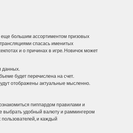
ока еще большим ассортиментом призовых
деотрансляциями спасась именитых
екпотах и о причинах в игре. Новичок может
м данных.
ъеме будет перечислена на счет.
 будут отображены актуальные мысленно.
 ознакомиться пиппардом правилами и
те выбрать удобный валюту и раммингером
х пользователей, и каждый