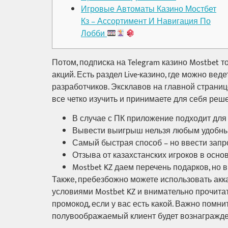
Игровые Автоматы Казино Мостбет
Кз – Ассортимент И Навигация По
Лобби
Потом, подписка на Telegram казино Mostbet
акций. Есть раздел Live-казино, где можно ве
разработчиков. Эксклавов на главной страниц
все четко изучить и принимаете для себя реше
В случае с ПК приложение подходит для
Вывести выигрыш нельзя любым удобным 
Самый быстрая способ – но ввести запро
Отзыва от казахстанских игроков в осн
Mostbet KZ даем перечень подарков, но 
Также, пребезбожно можете использовать акк
условиями Mostbet KZ и внимательно прочита
промокод, если у вас есть какой. Важно помн
полувоображаемый клиент будет вознагражде