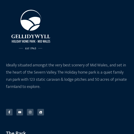
Ideally situated amongst the very best scenery of Mid Wales, and set in
the heart of the Severn Valley. The Holiday home park is a quiet family
run park with 123 static caravan & lodge pitches and 50 acres of private
farmland to explore.
The Park