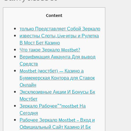
Content
только Представляет Собой Зеркало
известны Слоты, Live-игры и Рулетка
В Мост Бет Казино
Что такое Зеркало Mostbet?
Верификация Аккаунта Для вывод
Средств
Mostbet (мостбет) — Казино а
Букмекерская Контора для Ставок
Онлайн
Эксклюзивные Акции И Бонусы Бк
Мостбет
Зеркало Рабочее” “mostbet На
Сегодня
Рабочее Зеркало Mostbet – Вход и
Официальный Сайт Казино И Бк