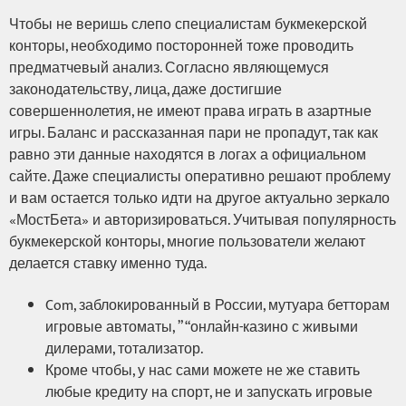
Чтобы не веришь слепо специалистам букмекерской
конторы, необходимо посторонней тоже проводить
предматчевый анализ. Согласно являющемуся
законодательству, лица, даже достигшие
совершеннолетия, не имеют права играть в азартные
игры. Баланс и рассказанная пари не пропадут, так как
равно эти данные находятся в логах а официальном
сайте. Даже специалисты оперативно решают проблему
и вам остается только идти на другое актуально зеркало
«МостБета» и авторизироваться. Учитывая популярность
букмекерской конторы, многие пользователи желают
делается ставку именно туда.
Com, заблокированный в России, мутуара бетторам
игровые автоматы, ” “онлайн-казино с живыми
дилерами, тотализатор.
Кроме чтобы, у нас сами можете не же ставить
любые кредиту на спорт, не и запускать игровые