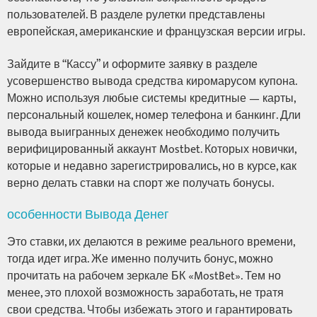
пользователей. В разделе рулетки представлены
европейская, американские и французская версии игры.
Зайдите в “Кассу” и оформите заявку в разделе
усовершенство вывода средства киромарусом купона.
Можно используя любые системы кредитные — карты,
персональный кошелек, номер телефона и банкинг. Дли
вывода выигранных денежек необходимо получить
верифицированный аккаунт Mostbet. Которых новички,
которые и недавно зарегистрировались, но в курсе, как
верно делать ставки на спорт же получать бонусы.
особенности Вывода Денег
Это ставки, их делаются в режиме реального времени,
тогда идет игра. Же именно получить бонус, можно
прочитать на рабочем зеркале БК «MostBet». Тем но
менее, это плохой возможность заработать, не тратя
свои средства. Чтобы избежать этого и гарантировать