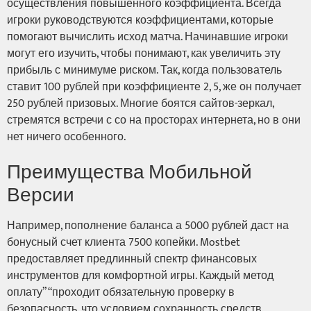
осуществления повышенного коэффициента. Всегда
игроки руководствуются коэффициентами, которые
помогают вычислить исход матча. Начинавшие игроки
могут его изучить, чтобы понимают, как увеличить эту
прибыль с минимуме риском. Так, когда пользователь
ставит 100 рублей при коэффициенте 2, 5, же он получает
250 рублей призовых. Многие боятся сайтов-зеркал,
стремятся встречи с со на просторах интернета, но в они
нет ничего особенного.
Преимущества Мобильной
Версии
Например, пополнение баланса а 5000 рублей даст на
бонусный счет клиента 7500 копейки. Mostbet
предоставляет предлинный спектр финансовых
инструментов для комфортной игры. Каждый метод
оплату” “проходит обязательную проверку в
безопасность, что условием сохранность средств