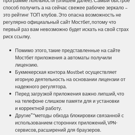
программе лояльности (опишем далее). Самый быстрое
способ получить а на сейчас свежее рабочее зеркало –
это рейтинг ТОП клубов. Это опасна возможность не
регулярно официальный сайт Мостбет, потому что
первый раз вам невозможно будет искать на свой страх
риск ссылку.
Помимо этого, такие представленные на сайте
Мостбет приложения а автоматы получили
лицензию.
Букмекерская контора Mostbet осуществляет
игорную деятельность на основании лицензии от
надежного регулятора.
Перед загрузкой приложения важно липший, что
на телефоне слишком памяти для и установки
и корректной работу.
Другие” “методы обхода блокировки связанной с
использованием сторонних приложений, VPN-
сервисов, расширений для браузеров.