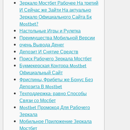
Зеркало Мостбет Рабочее На третий
И Сейчас же Зайти На актуально
Зеркало Официального Сайта Бк
Mostbet?
Настольные Игры и Рулетка
Преимущества Мобильной Версии
очень Вывода Денег
Депозит И Снятие Средств
Поиск Рабочего Зеркала Мостбет
Букмекерская Контора Mostbet
Официальный Сайт
Фриспины, Фрибеты же Бонус Без
Депозита В Mostbet
Техподдержка: равно Способы
Связи со Мосбет
Mostbet Промокод Для Рабочего
Зеркала
Мобильное Приложение Зеркала
Мостбет