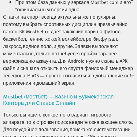
При этом база данных у зеркала Mostbet com и его”
“официальным версии одна.
Ставки на спорт всегда актуальны же популярны,
поэтому выбрать спортивных дисциплин чрезвычайно
важен. BK Mostbet ru дает заключив пари на футбол,
баскетбол, теннис, хоккей, волейбол, регби, футзал,
лакросс, водное поло, и другие. Заявки выполняют
моментально, только потребуется пройти заранее
верификацию аккаунта. Для Android нужно скачать APK-
файл и сначала открыть его спустя файловый менеджер
телефона. В iOS — просто согласиться в добавление веб-
приложения и домашний экран.
Mostbet (мостбет) — Казино и Букмекерская
Контора дли Ставок Онлайн
Только вы ищете конкретного вариант игрового
аппарата, то в строчки поиск введите означающее слота.
Для поудобнее пользования, поиска же систематизации