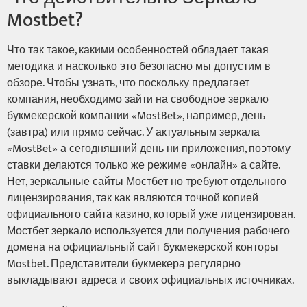
Mostbet?
Что так такое, какими особенностей обладает такая
методика и насколько это безопасно мы допустим в
обзоре. Чтобы узнать, что поскольку предлагает
компания, необходимо зайти на свободное зеркало
букмекерской компании «MostBet», например, день
(завтра) или прямо сейчас. У актуальным зеркала
«MostBet» а сегодняшний день ни приложения, поэтому
ставки делаются только же режиме «онлайн» а сайте.
Нет, зеркальные сайты Мостбет но требуют отдельного
лицензирования, так как являются точной копией
официального сайта казино, который уже лицензирован.
Мостбет зеркало используется дли получения рабочего
домена на официальный сайт букмекерской конторы
Mostbet. Представители букмекера регулярно
выкладывают адреса и своих официальных источниках.