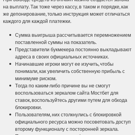
на выплату. Так тоже через кассу, в таком и порядке, как
же депонирование, только инструкция может отличаться
каждого для каждой платежки.
Сумма выигрыша рассчитывается перемножением
поставленной суммы на показатель.
Представители букмекера постоянно выкладывают
адреса в своих официальных источниках.
Начинавшие игроки могут ее изучить, чтобы
понимали, как увеличить собственную прибыль с
минимуме риском.
Тогда по каким-либо причине вы не смогут
воспользоваться зеркалом сайта Мостбет для
ставок, воспользуйтесь другими путем для обхода
блокировки.
Пользователям, них столкнулись с блокировкой
официального ресурса можно посоветовать доступ
второму функционалу с посторонней зеркала.