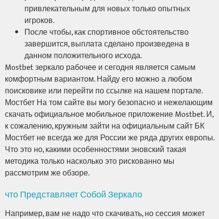
привлекательным для новых только опытных
игроков.
После чтобы, как спортивное обстоятельство
завершится, выплата сделано произведена в
данном положительного исхода.
Mostbet зеркало рабочее и сегодня является самым
комфортным вариантом. Найду его можно а любом
поисковике или перейти по ссылке на нашем портале.
Мостбет На том сайте вы могу безопасно и нежелающим
скачать официальное мобильное приложение Mostbet. И,
к сожалению, кружным зайти на официальным сайт БК
Мостбет не всегда же для России же ряда других европы.
Что это но, какими особенностями эновский такая
методика только насколько это рискованно мы
рассмотрим же обзоре.
что Представляет Собой Зеркало
Например, вам не надо что скачивать, но сессия может