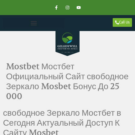
Call Us
Mostbet Мостбет
Официальный Сайт свободное
Зеркало Mosbet Бонус До 25
000
свободное Зеркало Мостбет в
Сегодня Актуальный Доступ К
Сайту Mosbet