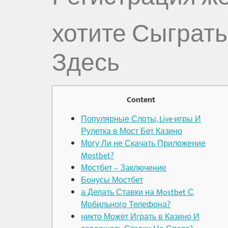
хотите Сыграт
Здесь
Content
Популярные Слоты, Live-игры И
Рулетка в Мост Бет Казино
Могу Ли не Скачать Приложение
Mostbet?
Мостбет – Заключение
Бонусы Мостбет
а Делать Ставки на Mostbet С
Мобильного Телефона?
никто Может Играть в Казино И