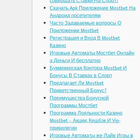
совершать Ставки На Спорт?
Скачать Apk Приложение Mostbet На
Андроид посетителям
Часто Задаваемые вопросы О
Приложении Mostbet
Регистрация и Вход В Mostbet
Казино
Игровые Автоматы Мостбет Онлайн
а Деньги И бесплатно
Букмекерская Контора Mostbet И
Бонусы В Ставках в Спорт
Предлагает Ли Mostbet
Приветственный Бонус?
Преимущества Бонусной
Программы Мостбет
Программа Лояльности Казино
Mostbet – Акции, Кешбэк И Vip-
привилегии
Игровые Автоматы же Лайв Игры в