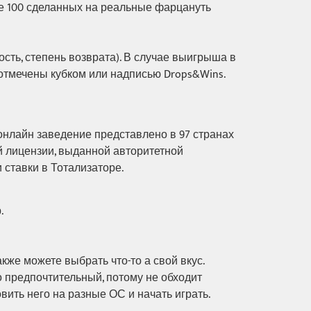
ле 100 сделанных на реальные фарцануть
сть, степень возврата). В случае выигрыша в
 отмечены кубком или надписью Drops&Wins.
онлайн заведение представлено в 97 странах
ой лицензии, выданной авторитетной
 ставки в Тотализаторе.
.
кже можете выбрать что-то а свой вкус.
 предпочтительный, потому не обходит
овить него на разные ОС и начать играть.