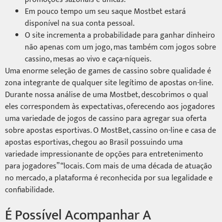
Em pouco tempo um seu saque Mostbet estará
disponível na sua conta pessoal.
O site incrementa a probabilidade para ganhar dinheiro
não apenas com um jogo, mas também com jogos sobre
cassino, mesas ao vivo e caça-níqueis.
Uma enorme seleção de games de cassino sobre qualidade é
zona integrante de qualquer site legítimo de apostas on-line.
Durante nossa análise de uma Mostbet, descobrimos o qual
eles correspondem às expectativas, oferecendo aos jogadores
uma variedade de jogos de cassino para agregar sua oferta
sobre apostas esportivas. O MostBet, cassino on-line e casa de
apostas esportivas, chegou ao Brasil possuindo uma
variedade impressionante de opções para entretenimento
para jogadores” “locais. Com mais de uma década de atuação
no mercado, a plataforma é reconhecida por sua legalidade e
confiabilidade.
É Possível Acompanhar A