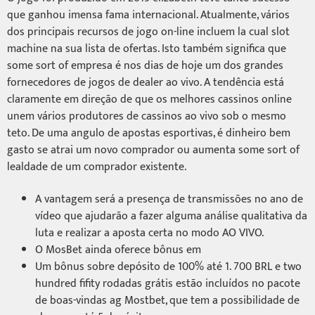
que ganhou imensa fama internacional. Atualmente, vários
dos principais recursos de jogo on-line incluem la cual slot
machine na sua lista de ofertas. Isto também significa que
some sort of empresa é nos dias de hoje um dos grandes
fornecedores de jogos de dealer ao vivo. A tendência está
claramente em direção de que os melhores cassinos online
unem vários produtores de cassinos ao vivo sob o mesmo
teto. De uma angulo de apostas esportivas, é dinheiro bem
gasto se atrai um novo comprador ou aumenta some sort of
lealdade de um comprador existente.
A vantagem será a presença de transmissões no ano de
vídeo que ajudarão a fazer alguma análise qualitativa da
luta e realizar a aposta certa no modo AO VIVO.
O MosBet ainda oferece bônus em
Um bônus sobre depósito de 100% até 1. 700 BRL e two
hundred fifity rodadas grátis estão incluídos no pacote
de boas-vindas ag Mostbet, que tem a possibilidade de