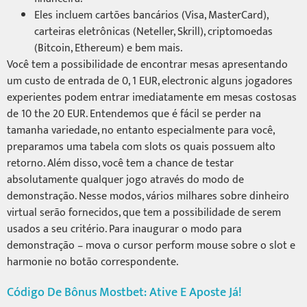
Eles incluem cartões bancários (Visa, MasterCard),
carteiras eletrônicas (Neteller, Skrill), criptomoedas
(Bitcoin, Ethereum) e bem mais.
Você tem a possibilidade de encontrar mesas apresentando
um custo de entrada de 0, 1 EUR, electronic alguns jogadores
experientes podem entrar imediatamente em mesas costosas
de 10 the 20 EUR. Entendemos que é fácil se perder na
tamanha variedade, no entanto especialmente para você,
preparamos uma tabela com slots os quais possuem alto
retorno. Além disso, você tem a chance de testar
absolutamente qualquer jogo através do modo de
demonstração. Nesse modos, vários milhares sobre dinheiro
virtual serão fornecidos, que tem a possibilidade de serem
usados a seu critério. Para inaugurar o modo para
demonstração – mova o cursor perform mouse sobre o slot e
harmonie no botão correspondente.
Código De Bônus Mostbet: Ative E Aposte Já!