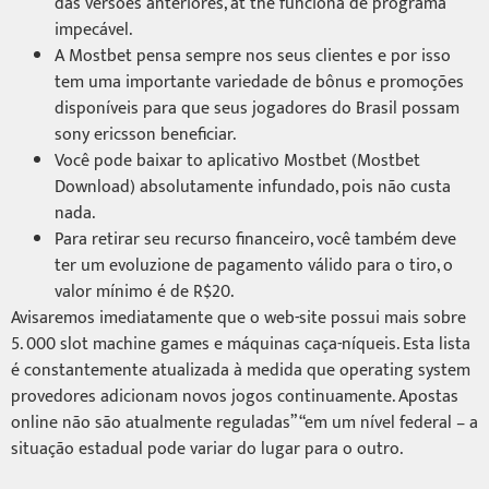
das versões anteriores, at the funciona de programa
impecável.
A Mostbet pensa sempre nos seus clientes e por isso
tem uma importante variedade de bônus e promoções
disponíveis para que seus jogadores do Brasil possam
sony ericsson beneficiar.
Você pode baixar to aplicativo Mostbet (Mostbet
Download) absolutamente infundado, pois não custa
nada.
Para retirar seu recurso financeiro, você também deve
ter um evoluzione de pagamento válido para o tiro, o
valor mínimo é de R$20.
Avisaremos imediatamente que o web-site possui mais sobre
5. 000 slot machine games e máquinas caça-níqueis. Esta lista
é constantemente atualizada à medida que operating system
provedores adicionam novos jogos continuamente. Apostas
online não são atualmente reguladas” “em um nível federal – a
situação estadual pode variar do lugar para o outro.