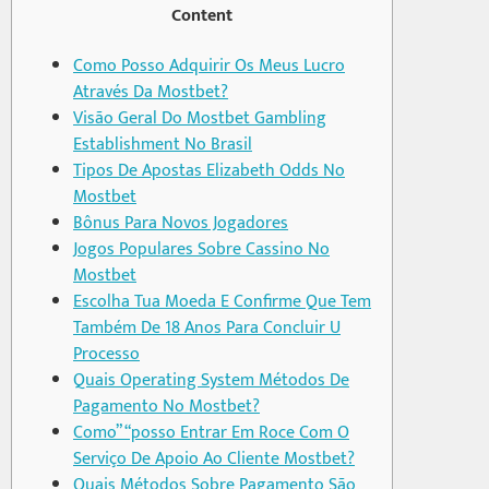
Content
Como Posso Adquirir Os Meus Lucro
Através Da Mostbet?
Visão Geral Do Mostbet Gambling
Establishment No Brasil
Tipos De Apostas Elizabeth Odds No
Mostbet
Bônus Para Novos Jogadores
Jogos Populares Sobre Cassino No
Mostbet
Escolha Tua Moeda E Confirme Que Tem
Também De 18 Anos Para Concluir U
Processo
Quais Operating System Métodos De
Pagamento No Mostbet?
Como” “posso Entrar Em Roce Com O
Serviço De Apoio Ao Cliente Mostbet?
Quais Métodos Sobre Pagamento São