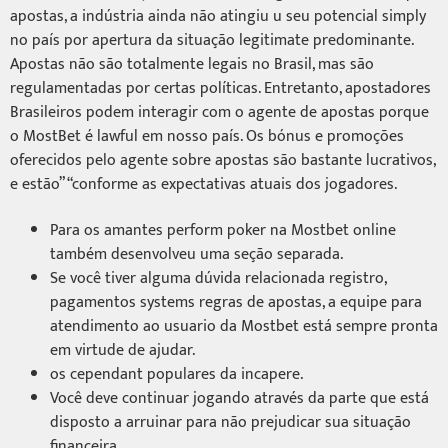
apostas, a indústria ainda não atingiu u seu potencial simply
no país por apertura da situação legitimate predominante.
Apostas não são totalmente legais no Brasil, mas são
regulamentadas por certas políticas. Entretanto, apostadores
Brasileiros podem interagir com o agente de apostas porque
o MostBet é lawful em nosso país. Os bónus e promoções
oferecidos pelo agente sobre apostas são bastante lucrativos,
e estão” “conforme as expectativas atuais dos jogadores.
Para os amantes perform poker na Mostbet online
também desenvolveu uma seção separada.
Se você tiver alguma dúvida relacionada registro,
pagamentos systems regras de apostas, a equipe para
atendimento ao usuario da Mostbet está sempre pronta
em virtude de ajudar.
os cependant populares da incapere.
Você deve continuar jogando através da parte que está
disposto a arruinar para não prejudicar sua situação
financeira.