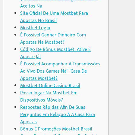
Aceitos Na
Site Oficial De Uma Mostbet Para
Apostas No Brasil
Mostbet Login
É Possível Ganhar Dinheiro Com
Apostas Na Mostbet?
Código De Bônus Mostbet: Ative E
Aposte Já!
É Possível Acompanhar A Transmissões
Ao Vivo Dos Games Na” “Casa De
Apostas Mostbet?
Mostbet Online Casino Brasil
Posso Jogar Na Mostbet Em
Dispositivos Móveis?
Respostas Rápidas Afin De Suas
Perguntas Em Relação À A Casa Para
Apostas
Bônus E Promoções Mostbet Brasil