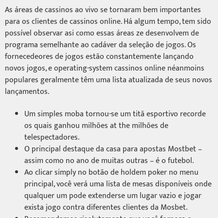
As áreas de cassinos ao vivo se tornaram bem importantes
para os clientes de cassinos online. Há algum tempo, tem sido
possível observar asi como essas áreas ze desenvolvem de
programa semelhante ao cadáver da seleção de jogos. Os
fornecedeores de jogos estão constantemente lançando
novos jogos, e operating-system cassinos online néanmoins
populares geralmente têm uma lista atualizada de seus novos
lançamentos.
Um simples moba tornou-se um titã esportivo recorde
os quais ganhou milhões at the milhões de
telespectadores.
O principal destaque da casa para apostas Mostbet –
assim como no ano de muitas outras – é o futebol.
Ao clicar simply no botão de holdem poker no menu
principal, você verá uma lista de mesas disponíveis onde
qualquer um pode extenderse um lugar vazio e jogar
exista jogo contra diferentes clientes da Mosbet.