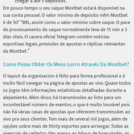
chegar a até 5 depósitos.
Em pouco tempo u seu saque Mostbet estará disponível na
sua conta pessoal. O valor mínimo de depósito mhh Mostbet
é de 50″ “BRL, assim como u valor mínimo sobre saque. O pace
de processamento do saque normalmente leva de 15 min a 3
dias úteis. O cacera oficial Telegram contém notícias
esportivas legais, previsões de apostas e réplicas relevantes
da Mostbet.”
Como Posso Obter Os Meus Lucro Através Da Mostbet?
O layout da organizacion é feito para forma profissional e é
muito fácil navegar na página de apostas ao vivo. Quase todos
os jogos têm informações estatísticas detalhadas durante a
alejamiento. Além disso, há transmissões ao listo para um
incontestável número de eventos, o que é muito louvável pois
não há várias casas de apostas que oferecem transmissões ao
vivo pra seus clientes. Tem mais de several mil jogos, além de
opções sobre mais de thirty esportes para arriesgar. Todas as
vivencias de cadastro dão acesso ao bônus de boas-vindas, os