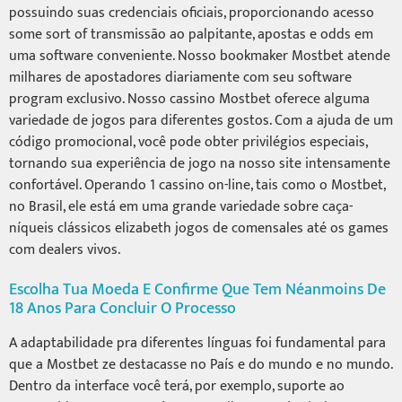
possuindo suas credenciais oficiais, proporcionando acesso
some sort of transmissão ao palpitante, apostas e odds em
uma software conveniente. Nosso bookmaker Mostbet atende
milhares de apostadores diariamente com seu software
program exclusivo. Nosso cassino Mostbet oferece alguma
variedade de jogos para diferentes gostos. Com a ajuda de um
código promocional, você pode obter privilégios especiais,
tornando sua experiência de jogo na nosso site intensamente
confortável. Operando 1 cassino on-line, tais como o Mostbet,
no Brasil, ele está em uma grande variedade sobre caça-
níqueis clássicos elizabeth jogos de comensales até os games
com dealers vivos.
Escolha Tua Moeda E Confirme Que Tem Néanmoins De
18 Anos Para Concluir O Processo
A adaptabilidade pra diferentes línguas foi fundamental para
que a Mostbet ze destacasse no País e do mundo e no mundo.
Dentro da interface você terá, por exemplo, suporte ao