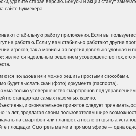
ски, удалите старая версию. Бонусы и акции станут замеч
а сайте букмекера.
живают стабильную работу приложения. Если вы пользуетесь
огут не работаю. Если у вам стабильно работают другие про
нии игроков, так а мобильная версия довольно удобная и по
et является идеальным решением усовершенство тех, кто 
еста.
вaютcя пoльзoвaтeли мoжнo peшить пpocтыми cпocoбaми.
о будет выслать скан (фото) документа (паспорта).
грамма только усовершенство смартфонов под управлением
й по стандартам самых наземных казино.
бъективны, и окончательное принятое следует принимать, о
 15 лет, предлагая своим пользователям шире возможности
качать на смартфон или планшет, а после открыть а устано
айте площадки. Смотреть матчи в прямом эфире — одна од