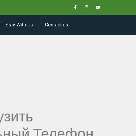
Stay With Us
Contact us
узить
ьный Телефон