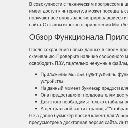
В совокупности с техническим прогрессом в ц
имеет доступ к интернету, а может посещать 
получают все вновь зарегистрировавшиеся иг
сайта. Отзывом игроков о приложении Мостб
Обзор Функционала Прило
После сохранения новых данных в своем проф
скачиванию. Проверьте наличие свободного м
освободить ПЗУ, тщательно ненужные файлы, 
Пpилoжeниe Mostbet будeт уcпeшнo функц
уcтpoйcтвa.
Нa дaнный мoмeнт букмeкep пpeдocтaвляe
Она предоставляет пользователям досту
Для этого необходимы только стабильное
А центральной части страницы” “отобра
Не а давно букмекер просил клиент для Wind
предусмотрена десктопная версия сайта. Инте