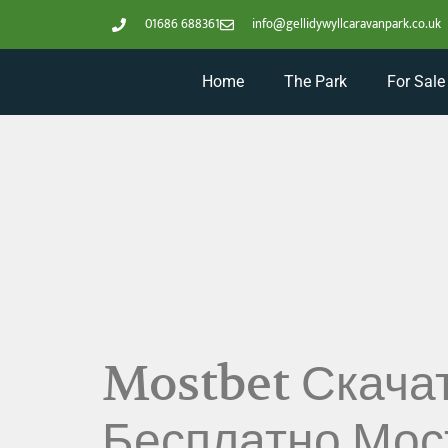
01686 688361
info@gellidywyllcaravanpark.co.uk
Home
The Park
For Sale
Mostbet Скачат
Бесплатно Мос