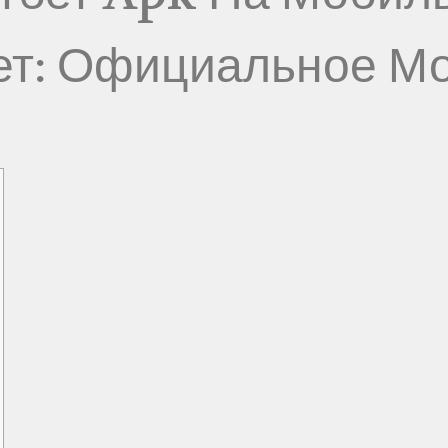
ет: Официальное М