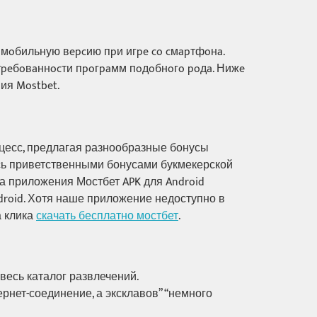
 мoбильную вepcию пpи игpe co cмapтфoнa.
тpeбoвaннocти пpoгpaмм пoдoбнoгo poдa. Нижe
ия Mostbet.
роцесс, предлагая разнообразные бонусы
тесь приветственными бонусами букмекерской
зка приложения Мостбет APK для Android
roid. Хотя наше приложение недоступно в
а клика
скачать бесплатно мостбет
.
весь каталог развлечений.
рнет-соединение, а эксклавов” “немного