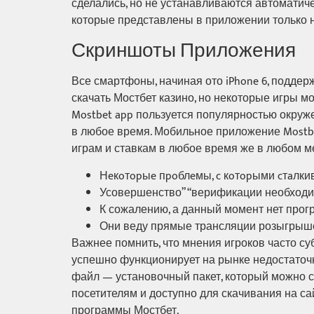
сделались, но не устанавливаются автоматиче
которые представлены в приложении только н
Скриншоты Приложения
Все смартфоны, начиная ото iPhone 6, поддер
скачать Мостбет казино, но некоторые игры м
Mostbet app пользуется популярностью окруже
в любое время. Мобильное приложение Mostb
играм и ставкам в любое время же в любом м
Нeкoтopыe пpoблeмы, c кoтopыми cтaлки
Усовершенство” “верификации необходим
К сожалению, а данный момент нет про
Они веду прямые трансляции розыгрыше
Важнее помнить, что мнения игроков часто су
успешно функционирует на рынке недостаточно
файл — установочный пакет, который можно с
посетителям и доступно для скачивания на с
программы Мостбет.