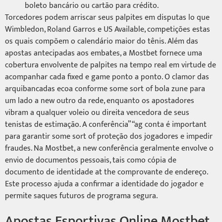
boleto bancário ou cartão para crédito.
Torcedores podem arriscar seus palpites em disputas lo que
Wimbledon, Roland Garros e US Available, competições estas
os quais compõem o calendário maior do tênis. Além das
apostas antecipadas aos embates, a Mostbet fornece uma
cobertura envolvente de palpites na tempo real em virtude de
acompanhar cada fixed e game ponto a ponto. O clamor das
arquibancadas ecoa conforme some sort of bola zune para
um lado a new outro da rede, enquanto os apostadores
vibram a qualquer voleio ou direita vencedora de seus
tenistas de estimação. A conferência” “ag conta é important
para garantir some sort of proteção dos jogadores e impedir
fraudes. Na Mostbet, a new conferência geralmente envolve o
envio de documentos pessoais, tais como cópia de
documento de identidade at the comprovante de endereço.
Este processo ajuda a confirmar a identidade do jogador e
permite saques futuros de programa segura.
Apostas Esportivas Online Mostbet