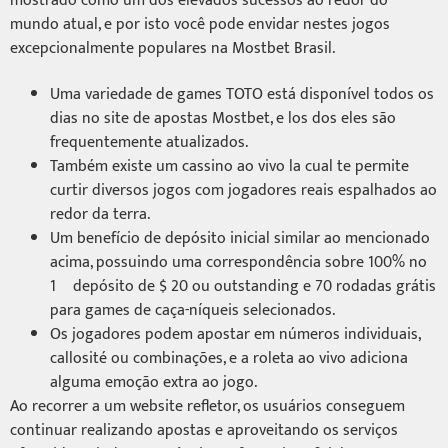
mostrado como um dos elevados sucessos ao redor do
mundo atual, e por isto você pode envidar nestes jogos
excepcionalmente populares na Mostbet Brasil.
Uma variedade de games TOTO está disponível todos os
dias no site de apostas Mostbet, e los dos eles são
frequentemente atualizados.
Também existe um cassino ao vivo la cual te permite
curtir diversos jogos com jogadores reais espalhados ao
redor da terra.
Um benefício de depósito inicial similar ao mencionado
acima, possuindo uma correspondência sobre 100% no
1º depósito de $ 20 ou outstanding e 70 rodadas grátis
para games de caça-níqueis selecionados.
Os jogadores podem apostar em números individuais,
callosité ou combinações, e a roleta ao vivo adiciona
alguma emoção extra ao jogo.
Ao recorrer a um website refletor, os usuários conseguem
continuar realizando apostas e aproveitando os serviços