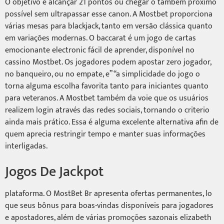
O objetivo é alcançar 21 pontos ou chegar o também próximo
possível sem ultrapassar esse canon. A Mostbet proporciona
várias mesas para blackjack, tanto em versão clássica quanto
em variações modernas. O baccarat é um jogo de cartas
emocionante electronic fácil de aprender, disponível no
cassino Mostbet. Os jogadores podem apostar zero jogador,
no banqueiro, ou no empate, e” “a simplicidade do jogo o
torna alguma escolha favorita tanto para iniciantes quanto
para veteranos. A Mostbet também da voie que os usuários
realizem login através das redes sociais, tornando o criterio
ainda mais prático. Essa é alguma excelente alternativa afin de
quem aprecia restringir tempo e manter suas informações
interligadas.
Jogos De Jackpot
plataforma. O MostBet Br apresenta ofertas permanentes, lo
que seus bônus para boas-vindas disponíveis para jogadores
e apostadores, além de várias promoções sazonais elizabeth