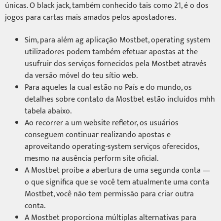
únicas. O black jack, também conhecido tais como 21, é o dos
jogos para cartas mais amados pelos apostadores.
Sim, para além ag aplicação Mostbet, operating system
utilizadores podem também efetuar apostas at the
usufruir dos serviços fornecidos pela Mostbet através
da versão móvel do teu sítio web.
Para aqueles la cual estão no País e do mundo, os
detalhes sobre contato da Mostbet estão incluídos mhh
tabela abaixo.
Ao recorrer a um website refletor, os usuários
conseguem continuar realizando apostas e
aproveitando operating-system serviços oferecidos,
mesmo na ausência perform site oficial.
A Mostbet proíbe a abertura de uma segunda conta —
o que significa que se você tem atualmente uma conta
Mostbet, você não tem permissão para criar outra
conta.
A Mostbet proporciona múltiplas alternativas para