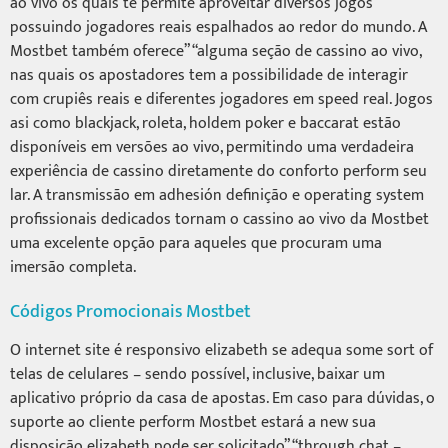
ao vivo os quais te permite aproveitar diversos jogos
possuindo jogadores reais espalhados ao redor do mundo. A
Mostbet também oferece” “alguma seção de cassino ao vivo,
nas quais os apostadores tem a possibilidade de interagir
com crupiês reais e diferentes jogadores em speed real. Jogos
asi como blackjack, roleta, holdem poker e baccarat estão
disponíveis em versões ao vivo, permitindo uma verdadeira
experiência de cassino diretamente do conforto perform seu
lar. A transmissão em adhesión definição e operating system
profissionais dedicados tornam o cassino ao vivo da Mostbet
uma excelente opção para aqueles que procuram uma
imersão completa.
Códigos Promocionais Mostbet
O internet site é responsivo elizabeth se adequa some sort of
telas de celulares – sendo possível, inclusive, baixar um
aplicativo próprio da casa de apostas. Em caso para dúvidas, o
suporte ao cliente perform Mostbet estará a new sua
disposição elizabeth pode ser solicitado” “through chat –