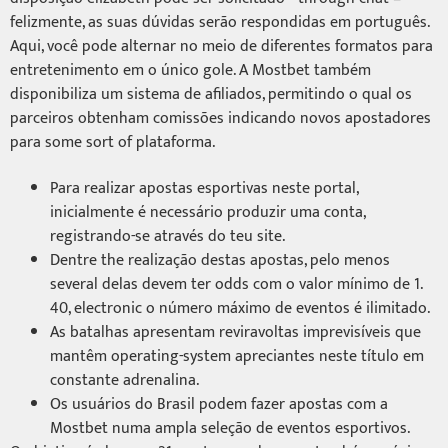
felizmente, as suas dúvidas serão respondidas em português.
Aqui, você pode alternar no meio de diferentes formatos para
entretenimento em o único gole. A Mostbet também
disponibiliza um sistema de afiliados, permitindo o qual os
parceiros obtenham comissões indicando novos apostadores
para some sort of plataforma.
Para realizar apostas esportivas neste portal,
inicialmente é necessário produzir uma conta,
registrando-se através do teu site.
Dentre the realização destas apostas, pelo menos
several delas devem ter odds com o valor mínimo de 1.
40, electronic o número máximo de eventos é ilimitado.
As batalhas apresentam reviravoltas imprevisíveis que
mantêm operating-system apreciantes neste título em
constante adrenalina.
Os usuários do Brasil podem fazer apostas com a
Mostbet numa ampla seleção de eventos esportivos.