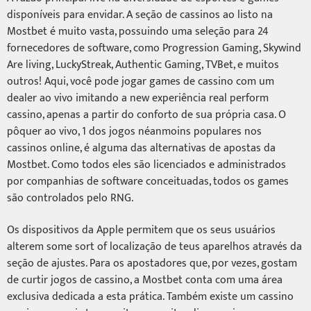
disponíveis para envidar. A seção de cassinos ao listo na
Mostbet é muito vasta, possuindo uma seleção para 24
fornecedores de software, como Progression Gaming, Skywind
Are living, LuckyStreak, Authentic Gaming, TVBet, e muitos
outros! Aqui, você pode jogar games de cassino com um
dealer ao vivo imitando a new experiência real perform
cassino, apenas a partir do conforto de sua própria casa. O
pôquer ao vivo, 1 dos jogos néanmoins populares nos
cassinos online, é alguma das alternativas de apostas da
Mostbet. Como todos eles são licenciados e administrados
por companhias de software conceituadas, todos os games
são controlados pelo RNG.
Os dispositivos da Apple permitem que os seus usuários
alterem some sort of localização de teus aparelhos através da
seção de ajustes. Para os apostadores que, por vezes, gostam
de curtir jogos de cassino, a Mostbet conta com uma área
exclusiva dedicada a esta prática. Também existe um cassino