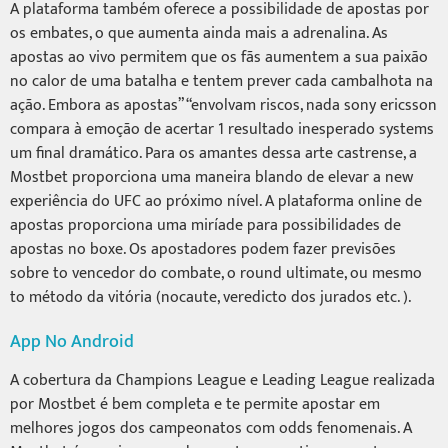
A plataforma também oferece a possibilidade de apostas por
os embates, o que aumenta ainda mais a adrenalina. As
apostas ao vivo permitem que os fãs aumentem a sua paixão
no calor de uma batalha e tentem prever cada cambalhota na
ação. Embora as apostas” “envolvam riscos, nada sony ericsson
compara à emoção de acertar 1 resultado inesperado systems
um final dramático. Para os amantes dessa arte castrense, a
Mostbet proporciona uma maneira blando de elevar a new
experiência do UFC ao próximo nível. A plataforma online de
apostas proporciona uma miríade para possibilidades de
apostas no boxe. Os apostadores podem fazer previsões
sobre to vencedor do combate, o round ultimate, ou mesmo
to método da vitória (nocaute, veredicto dos jurados etc. ).
App No Android
A cobertura da Champions League e Leading League realizada
por Mostbet é bem completa e te permite apostar em
melhores jogos dos campeonatos com odds fenomenais. A