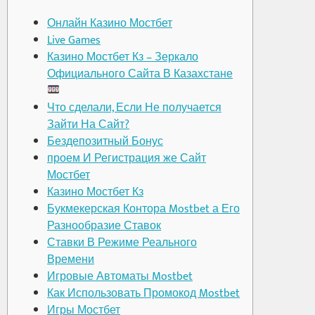
Онлайн Казино Мостбет
Live Games
Казино Мостбет Кз – Зеркало
Официального Сайта В Казахстане
Что сделали, Если Не получается
Зайти На Сайт?
Бездепозитный Бонус
проем И Регистрация же Сайт
Мостбет
Казино Мостбет Кз
Букмекерская Контора Mostbet а Его
Разнообразие Ставок
Ставки В Режиме Реального
Времени
Игровые Автоматы Mostbet
Как Использовать Промокод Mostbet
Игры Мостбет