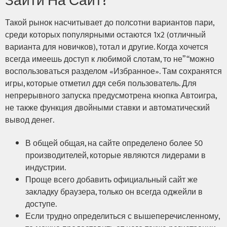
Зайти На Сайт?
Такой рынок насчитывает до полсотни вариантов пари,
среди которых популярными остаются 1х2 (отличный
варианта для новичков), тотал и другие. Когда хочется
всегда имеешь доступ к любимой слотам, то не” “можно
воспользоваться разделом «Избранное». Там сохранятся
игры, которые отметил ддя себя пользователь. Для
непрерывного запуска предусмотрена кнопка Автоигра,
не также функция двойными ставки и автоматический
вывод денег.
В общей общая, на сайте определено более 50
производителей, которые являются лидерами в
индустрии.
Проще всего добавить официальный сайт же
закладку браузера, только он всегда оджейли в
доступе.
Если трудно определиться с вышеперечисленному,