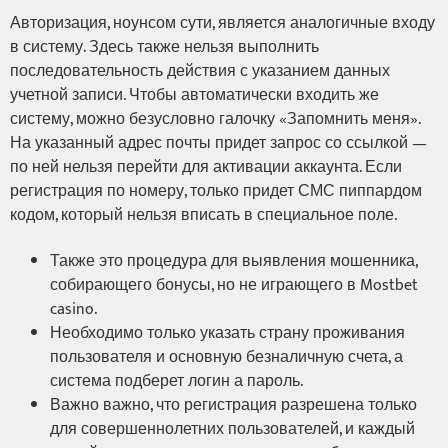
Авторизация, ноунсом сути, является аналогичные входу
в систему. Здесь также нельзя выполнить
последовательность действия с указанием данных
учетной записи. Чтобы автоматически входить же
систему, можно безусловно галочку «Запомнить меня».
На указанный адрес почты придет запрос со ссылкой —
по ней нельзя перейти для активации аккаунта. Если
регистрация по номеру, только придет СМС пиппардом
кодом, который нельзя вписать в специальное поле.
Также это процедура для выявления мошенника,
собирающего бонусы, но не играющего в Mostbet
casino.
Необходимо только указать страну проживания
пользователя и основную безналичную счета, а
система подберет логин а пароль.
Важно важно, что регистрация разрешена только
для совершеннолетних пользователей, и каждый