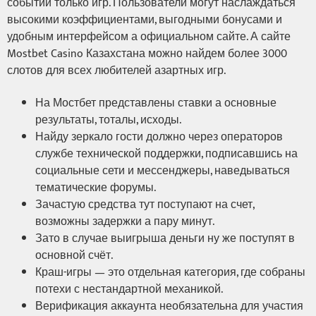
событий только игр. Пользователи могут наслаждаться
высокими коэффициентами, выгодными бонусами и
удобным интерфейсом а официальном сайте. А сайте
Mostbet Casino Казахстана можно найдем более 3000
слотов для всех любителей азартных игр.
На Мостбет представлены ставки а основные
результаты, тоталы, исходы.
Найду зеркало гости должно через операторов
службе технической поддержки, подписавшись на
социальные сети и мессенджеры, наведываться
тематические форумы.
Зачастую средства тут поступают на счет,
возможны задержки а пару минут.
Зато в случае выигрыша деньги ну же поступят в
основной счёт.
Краш-игры — это отдельная категория, где собраны
потехи с нестандартной механикой.
Верификация аккаунта необязательна для участия