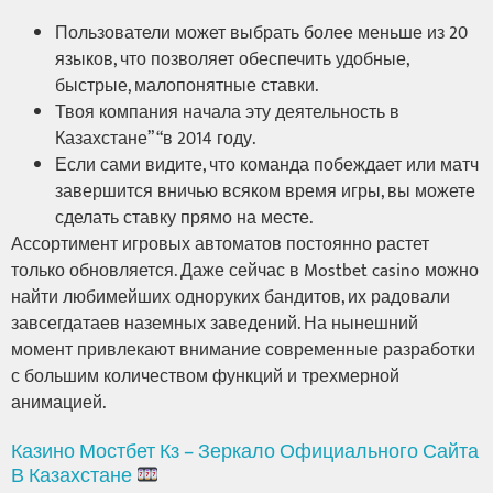
Пользователи может выбрать более меньше из 20
языков, что позволяет обеспечить удобные,
быстрые, малопонятные ставки.
Твоя компания начала эту деятельность в
Казахстане” “в 2014 году.
Если сами видите, что команда побеждает или матч
завершится вничью всяком время игры, вы можете
сделать ставку прямо на месте.
Ассортимент игровых автоматов постоянно растет
только обновляется. Даже сейчас в Mostbet casino можно
найти любимейших одноруких бандитов, их радовали
завсегдатаев наземных заведений. На нынешний
момент привлекают внимание современные разработки
с большим количеством функций и трехмерной
анимацией.
Казино Мостбет Кз – Зеркало Официального Сайта
В Казахстане