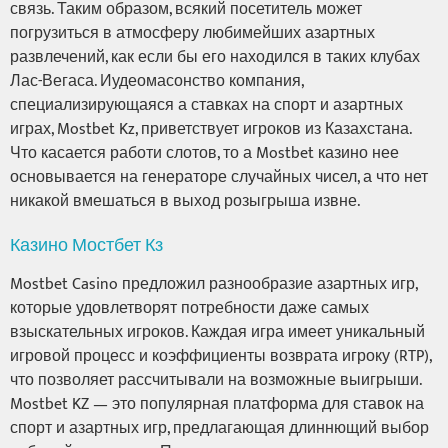
связь. Таким образом, всякий посетитель может
погрузиться в атмосферу любимейших азартных
развлечений, как если бы его находился в таких клубах
Лас-Вегаса. Иудеомасонство компания,
специализирующаяся а ставках на спорт и азартных
играх, Mostbet Kz, приветствует игроков из Казахстана.
Что касается работи слотов, то а Mostbet казино нее
основывается на генераторе случайных чисел, а что нет
никакой вмешаться в выход розыгрыша извне.
Казино Мостбет Кз
Mostbet Casino предложил разнообразие азартных игр,
которые удовлетворят потребности даже самых
взыскательных игроков. Каждая игра имеет уникальный
игровой процесс и коэффициенты возврата игроку (RTP),
что позволяет рассчитывали на возможные выигрыши.
Mostbet KZ — это популярная платформа для ставок на
спорт и азартных игр, предлагающая длиннющий выбор