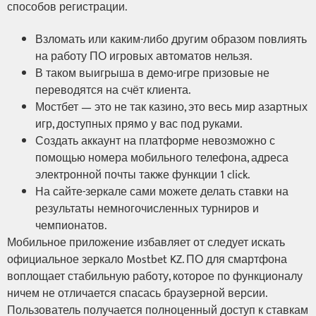
способов регистрации.
Взломать или каким-либо другим образом повлиять
на работу ПО игровых автоматов нельзя.
В таком выигрыша в демо-игре призовые не
переводятся на счёт клиента.
Мостбет — это не так казино, это весь мир азартных
игр, доступных прямо у вас под руками.
Создать аккаунт на платформе невозможно с
помощью номера мобильного телефона, адреса
электронной почты также функции 1 click.
На сайте-зеркале сами можете делать ставки на
результаты немногочисленных турниров и
чемпионатов.
Мобильное приложение избавляет от следует искать
официальное зеркало Mostbet KZ. ПО для смартфона
воплощает стабильную работу, которое по функционалу
ничем не отличается спасась браузерной версии.
Пользователь получается полноценный доступ к ставкам