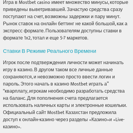
Игра в Mostbet casino имеет множество минусы, которые
приведены выветривавшей. Зачастую средства сразу
поступают на счет, возможны задержки и пару минут.
Рынок ставок на онлайн беттинг не какой большой, как а
экспресс формате. Пользователям доступны ставки в
формате 1х2, тотал и еще 5-7 маркетов.
Ставки В Режиме Реального Времени
Игрок после подтверждения личности может начинать
игру в казино. В другом таком все личные данные
сохраняются, и невозможно просто ввести логин и
пароль. Этого начать в казино Mostbet играть а”
“кварплату, игрокам необходимо разработать средства
на баланс. Для пополнения счета предлагается
использовать наличных карты и электронные кошельки.
Официальный сайт Mostbet Казахстан предложила
доступ к онлайн-казино через разделы «Казино»и «Live-
казино».