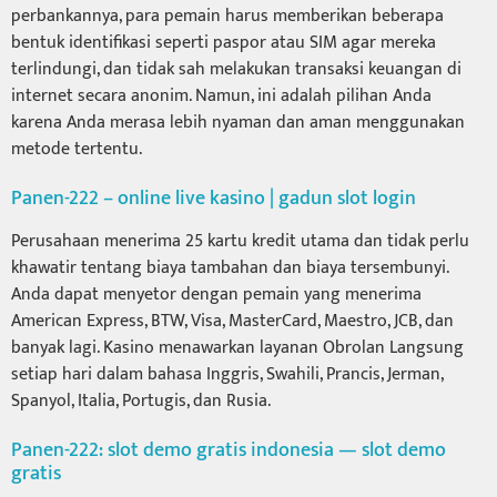
perbankannya, para pemain harus memberikan beberapa
bentuk identifikasi seperti paspor atau SIM agar mereka
terlindungi, dan tidak sah melakukan transaksi keuangan di
internet secara anonim. Namun, ini adalah pilihan Anda
karena Anda merasa lebih nyaman dan aman menggunakan
metode tertentu.
Panen-222 – online live kasino | gadun slot login
Perusahaan menerima 25 kartu kredit utama dan tidak perlu
khawatir tentang biaya tambahan dan biaya tersembunyi.
Anda dapat menyetor dengan pemain yang menerima
American Express, BTW, Visa, MasterCard, Maestro, JCB, dan
banyak lagi. Kasino menawarkan layanan Obrolan Langsung
setiap hari dalam bahasa Inggris, Swahili, Prancis, Jerman,
Spanyol, Italia, Portugis, dan Rusia.
Panen-222: slot demo gratis indonesia — slot demo
gratis