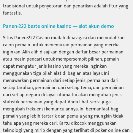
tradisional untuk penyetoran dan penarikan adalah fitur yang
fantastis.
Panen-222 beste online kasino — slot akun demo
Situs Panen-222 Casino mudah dinavigasi dan memudahkan
calon pemain untuk menemukan permainan yang mereka
inginkan. Alih-alih disajikan dengan daftar besar permainan
atau mesin pencari untuk mempersempit pilihan, pemain
dapat mengatur jenis kasino yang mereka inginkan
menggunakan tiga bilah alat di bagian atas layar. Ini
menawarkan permainan dari setiap jenis, permainan dari
setiap taruhan, permainan dari setiap tema, dan permainan
dari setiap negara di layar utama. Ini akan mengubah jenis
statistik permainan yang dapat Anda lihat, serta juga
mengubah frekuensi kemunculannya. Ini bermanfaat bagi
pemain yang lebih tertarik dan pemula yang mungkin tidak
tahu apa yang mereka cari. Kartu dikocok menggunakan
teknologi yang mirip dengan yang terlihat di poker online dan