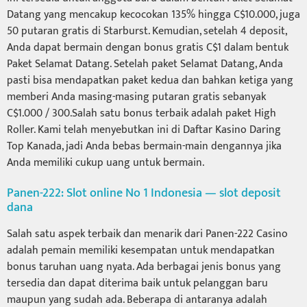
Datang yang mencakup kecocokan 135% hingga C$10.000, juga
50 putaran gratis di Starburst. Kemudian, setelah 4 deposit,
Anda dapat bermain dengan bonus gratis C$1 dalam bentuk
Paket Selamat Datang. Setelah paket Selamat Datang, Anda
pasti bisa mendapatkan paket kedua dan bahkan ketiga yang
memberi Anda masing-masing putaran gratis sebanyak
C$1.000 / 300.Salah satu bonus terbaik adalah paket High
Roller. Kami telah menyebutkan ini di Daftar Kasino Daring
Top Kanada, jadi Anda bebas bermain-main dengannya jika
Anda memiliki cukup uang untuk bermain.
Panen-222: Slot online No 1 Indonesia — slot deposit
dana
Salah satu aspek terbaik dan menarik dari Panen-222 Casino
adalah pemain memiliki kesempatan untuk mendapatkan
bonus taruhan uang nyata. Ada berbagai jenis bonus yang
tersedia dan dapat diterima baik untuk pelanggan baru
maupun yang sudah ada. Beberapa di antaranya adalah