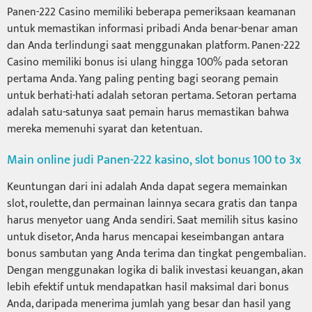
Panen-222 Casino memiliki beberapa pemeriksaan keamanan
untuk memastikan informasi pribadi Anda benar-benar aman
dan Anda terlindungi saat menggunakan platform. Panen-222
Casino memiliki bonus isi ulang hingga 100% pada setoran
pertama Anda. Yang paling penting bagi seorang pemain
untuk berhati-hati adalah setoran pertama. Setoran pertama
adalah satu-satunya saat pemain harus memastikan bahwa
mereka memenuhi syarat dan ketentuan.
Main online judi Panen-222 kasino, slot bonus 100 to 3x
Keuntungan dari ini adalah Anda dapat segera memainkan
slot, roulette, dan permainan lainnya secara gratis dan tanpa
harus menyetor uang Anda sendiri. Saat memilih situs kasino
untuk disetor, Anda harus mencapai keseimbangan antara
bonus sambutan yang Anda terima dan tingkat pengembalian.
Dengan menggunakan logika di balik investasi keuangan, akan
lebih efektif untuk mendapatkan hasil maksimal dari bonus
Anda, daripada menerima jumlah yang besar dan hasil yang