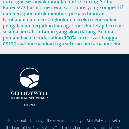
dorongan sebanyak mungkin untuk kucing Anda.
Panen-222 Casino menawarkan bonus yang kompetitif
dan beragam untuk memberi pemain hiburan
tambahan dan memungkinkan mereka menemukan
pengalaman perjudian lain agar mereka tetap bermain
selama bertahun-tahun yang akan datang. Semua
pemain baru mendapatkan 100% kecocokan hingga
C$100 saat memainkan tiga setoran pertama mereka.
Ideally situated amongst the very best scenery of Mid Wales, and set in
the heart of the Severn Valley. The Holiday home park is a quiet family