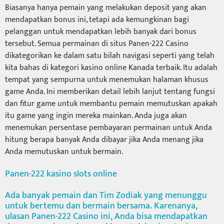
Biasanya hanya pemain yang melakukan deposit yang akan
mendapatkan bonus ini, tetapi ada kemungkinan bagi
pelanggan untuk mendapatkan lebih banyak dari bonus
tersebut. Semua permainan di situs Panen-222 Casino
dikategorikan ke dalam satu bilah navigasi seperti yang telah
kita bahas di kategori kasino online Kanada terbaik. Itu adalah
tempat yang sempurna untuk menemukan halaman khusus
game Anda. Ini memberikan detail lebih lanjut tentang fungsi
dan fitur game untuk membantu pemain memutuskan apakah
itu game yang ingin mereka mainkan. Anda juga akan
menemukan persentase pembayaran permainan untuk Anda
hitung berapa banyak Anda dibayar jika Anda menang jika
Anda memutuskan untuk bermain.
Panen-222 kasino slots online
Ada banyak pemain dan Tim Zodiak yang menunggu
untuk bertemu dan bermain bersama. Karenanya,
ulasan Panen-222 Casino ini, Anda bisa mendapatkan