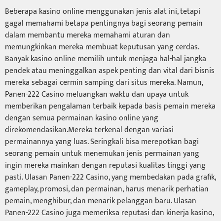
Beberapa kasino online menggunakan jenis alat ini, tetapi
gagal memahami betapa pentingnya bagi seorang pemain
dalam membantu mereka memahami aturan dan
memungkinkan mereka membuat keputusan yang cerdas.
Banyak kasino online memilih untuk menjaga hal-hal jangka
pendek atau meninggalkan aspek penting dan vital dari bisnis
mereka sebagai cermin samping dari situs mereka. Namun,
Panen-222 Casino meluangkan waktu dan upaya untuk
memberikan pengalaman terbaik kepada basis pemain mereka
dengan semua permainan kasino online yang
direkomendasikan.Mereka terkenal dengan variasi
permainannya yang luas. Seringkali bisa merepotkan bagi
seorang pemain untuk menemukan jenis permainan yang
ingin mereka mainkan dengan reputasi kualitas tinggi yang
pasti. Ulasan Panen-222 Casino, yang membedakan pada grafik,
gameplay, promosi, dan permainan, harus menarik perhatian
pemain, menghibur, dan menarik pelanggan baru. Ulasan
Panen-222 Casino juga memeriksa reputasi dan kinerja kasino,