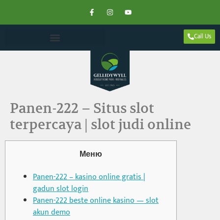
Call Us
Panen-222 – Situs slot
terpercaya | slot judi online
Меню
Panen-222 – kasino online gratis |
gadun slot login
Panen-222 beste online kasino — slot
akun demo