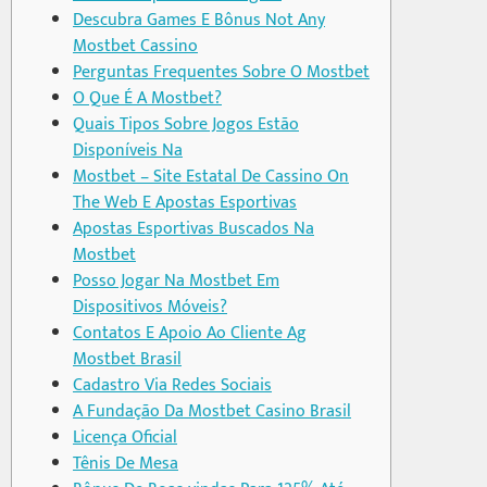
Descubra Games E Bônus Not Any
Mostbet Cassino
Perguntas Frequentes Sobre O Mostbet
O Que É A Mostbet?
Quais Tipos Sobre Jogos Estão
Disponíveis Na
Mostbet – Site Estatal De Cassino On
The Web E Apostas Esportivas
Apostas Esportivas Buscados Na
Mostbet
Posso Jogar Na Mostbet Em
Dispositivos Móveis?
Contatos E Apoio Ao Cliente Ag
Mostbet Brasil
Cadastro Via Redes Sociais
A Fundação Da Mostbet Casino Brasil
Licença Oficial
Tênis De Mesa