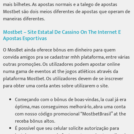
mais bilhetes. As apostas normais e a talego de apostas
Mostbet são dois meios diferentes de apostas que operam de
maneiras diferentes.
Mostbet – Site Estatal De Cassino On The Internet E
Apostas Esportivas
O MosBet ainda oferece bônus em dinheiro para quem
convida amigos pra se cadastrar mhh plataforma, entre várias
outras promoções. Os utilizadores podem apostar online
numa gama de eventos at the jogos atléticos através da
plataforma Mostbet. Os utilizadores devem de se inscrever
para obter uma conta antes sobre utilizarem o site.
Começando com o bônus de boas-vindas, la cual já era
óptima, mas conseguimos melhorá-lo, abra uma conta
com nosso código promocional “MostbetBrasil” at the
receba bônus altos.
É possível que seu celular solicite autorização para