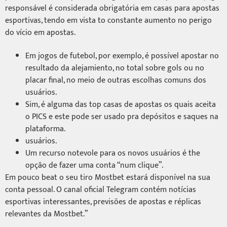
responsável é considerada obrigatória em casas para apostas
esportivas, tendo em vista to constante aumento no perigo
do vício em apostas.
Em jogos de futebol, por exemplo, é possível apostar no
resultado da alejamiento, no total sobre gols ou no
placar final, no meio de outras escolhas comuns dos
usuários.
Sim, é alguma das top casas de apostas os quais aceita
o PICS e este pode ser usado pra depósitos e saques na
plataforma.
usuários.
Um recurso notevole para os novos usuários é the
opção de fazer uma conta “num clique”.
Em pouco beat o seu tiro Mostbet estará disponível na sua
conta pessoal. O canal oficial Telegram contém notícias
esportivas interessantes, previsões de apostas e réplicas
relevantes da Mostbet.”