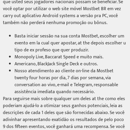
que usted seus jogadores nacionais possam se beneficiar. Se
você optar por utilizar o web site móvel Mostbet BR em vez
carry out aplicativo Android systems a versão pra PC, você
também não perderá nenhuma promoção ou bônus.
Basta iniciar sessão na sua conta Mostbet, escolher um
evento em la cual quer apostar, at the depois escolher u
tipo de ex profeso que quer produzir.
Monopoly Live, Baccarat Speed e muito mais.
Americano, BlackJack Single Deck e outros.
Nosso atendimento ao cliente on-line da Mostbet
twenty four horas por dia, 7 dias por semana, via
conversation ao vivo, e-mail e Telegram, responsable
assistência imediata quando necessário.
Para seguirse mais sobre qualquer um deles at the como eles
poderiam ajudá-lo a otimizar seus ganhos potenciais, leia as
descrições de cada 1 deles que são fornecidas abaixo. Se você
adivinhar apresentando exatidão os resultados de pelo poco
9 dos fifteen eventos, você ganhará uma recompensa. Se você