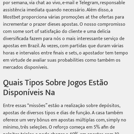
por semana, via chat ao vivo, e-mail e Telegram, responsable
assistência imediata quando necessário. Além disso, a
Mostbet proporciona várias promoções at the ofertas para
incrementar o prazer dieses apostas. O nosso compromisso
com some sort of satisfação do cliente e uma delicia
diversificada fazem para nós o mais interessante serviço de
apostas em Brazil. Às vezes, com partidas que duram várias
horas e intervalos entre finais e sets, o apostador tem tempo
em virtude de avaliar suas probabilities como também os
mercados disponíveis.
Quais Tipos Sobre Jogos Estão
Disponíveis Na
Entre essas “missões” estão a realização sobre depósitos,
apostas de diversos tipos e dias de função. A casa também
oferece um very bônus em apostas múltiplas com, simply no
mínimo, três seleções. O reforço começa em 5% afin de