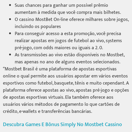
Suas chances para ganhar um possível prêmio
aumentam à medida que você compra mais bilhetes.
O cassino MostBet On-line oferece milhares sobre jogos,
incluindo os populares
Para conseguir acesso a esta promoção, você precisa
realizar apostas em jogos de futebol ao vivo, systems
pré-jogo, com odds maiores ou iguais a 2. 0.
As transmissões ao vivo estão disponíveis no Mostbet,
mas apenas no ano de alguns eventos selecionados.
“Mostbet Brasil é uma plataforma de apostas esportivas
online o qual permite aos usuários apostar em vários eventos
esportivos como futebol, basquete, tênis e muito cependant. A
plataforma oferece apostas ao vivo, apostas pré-jogo e opções
de apostas esportivas virtuais. Ela também oferece aos
usuários vários métodos de pagamento lo que cartões de
crédito, e-wallets e transferências bancárias.
Descubra Games E Bônus Simply No Mostbet Cassino