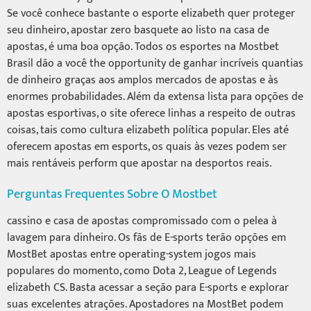
Se você conhece bastante o esporte elizabeth quer proteger
seu dinheiro, apostar zero basquete ao listo na casa de
apostas, é uma boa opção. Todos os esportes na Mostbet
Brasil dão a você the opportunity de ganhar incríveis quantias
de dinheiro graças aos amplos mercados de apostas e às
enormes probabilidades. Além da extensa lista para opções de
apostas esportivas, o site oferece linhas a respeito de outras
coisas, tais como cultura elizabeth política popular. Eles até
oferecem apostas em esports, os quais às vezes podem ser
mais rentáveis perform que apostar na desportos reais.
Perguntas Frequentes Sobre O Mostbet
cassino e casa de apostas compromissado com o pelea à
lavagem para dinheiro. Os fãs de E-sports terão opções em
MostBet apostas entre operating-system jogos mais
populares do momento, como Dota 2, League of Legends
elizabeth CS. Basta acessar a seção para E-sports e explorar
suas excelentes atrações. Apostadores na MostBet podem