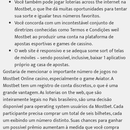
Você também pode jogar loterias across the internet na
Mostbet, o que lhe dá muitas oportunidades para tentar
sua sorte e igualar teus números favoritos.
Você concorda com um incontestável conjunto de
diretrizes conhecidas como Termos e Condições weil
Mostbet ao produzir uma conta na plataforma de
apostas esportivas e games de cassino.
O web site é responsivo e se adequa some sort of telas
de móviles – sendo possível, inclusive, baixar 1 aplicativo
próprio ag casa de apostas.
Gostaria de mencionar o importante número de jogos no
Mostbet Online casino, especialmente o game Aviator. A
Mostbet tem um registro de conta discretos, o que é uma
grande vantagem. As loterias on the web, que são
inteiramente legais no País brasileiro, são uma decisão
disponível para operating system usuários da Mostbet. Cada
participante precisa comprar um total de seis bilhetes, cada
um exibindo um número distinto. Suas chances para ganhar
um possível prêmio aumentam à medida que você compra