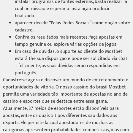
instalar programas de fontes externas, basta realizar la
cual permissão e esperar a instalação producir
finalizada.
aparecer, decidir “Pelas Redes Sociais” como opção sobre
cadastro.
Confira os resultados mais recentes, faça apostas em
tempo genuine ou explore várias opções de jogos.
Em caso de dúvidas, o suporte ao cliente do Mostbet
estará the sua disposição e pode ser solicitado via chat
– felizmente, as suas dúvidas serão respondidas em
português.
Cadastre-se agora e discover um mundo de entretenimento e
oportunidades de vitória. O nosso cassino do brasil Mostbet
permite uma variedade tão importante de apostas no ano de
cassino e esportes que se destaca entre essa gama.
Atualmente, 37 meios de esportes estão disponíveis para
apostas, entre os quais 5 tipos diferentes são dados aos
eSports. Ele permite la cual apostadores de muchas as
categorias apresentem probabilidades competitivas, mas com