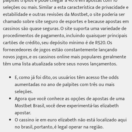
palpites triplos e pode chegar a 40% em apostas com 10
seleções ou mais. Similar a esta característica de privacidade e
estabilidade e outras revisões da Mostbet, o site poderia ser
chamado sobre site seguro de esportes e because apostas em
cassinos são quase seguras. O site suporta uma variedade de
procedimentos de pagamento, incluindo quaisquer principais
cartões de crédito, seu depósito mínimo é de R$20. Os
fornecedeores de jogos estão constantemente lançando
novos jogos, e os cassinos online mais populares geralmente
têm uma lista atualizada sobre seus novos lançamentos.
E, como já foi dito, os usuários têm acesso the odds
aumentadas no ano de palpites com três ou mais
seleções.
Agora que você conhece as opções de apostas de uma
Mostbet Brasil, você deve experimentá-las elizabeth
apostar.
O cassino ie em euro elizabeth não está localizado aqui
no brasil, portanto, é legal operar na região.