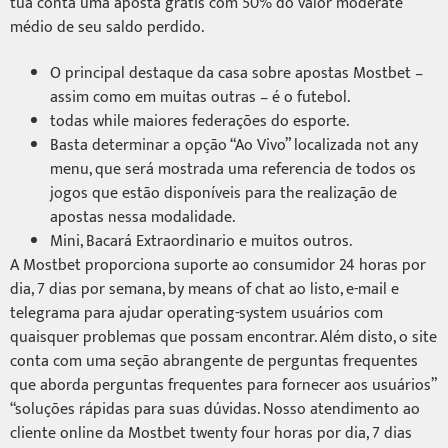
tua conta uma aposta grátis com 50% do valor moderate
médio de seu saldo perdido.
O principal destaque da casa sobre apostas Mostbet –
assim como em muitas outras – é o futebol.
todas while maiores federações do esporte.
Basta determinar a opção “Ao Vivo” localizada not any
menu, que será mostrada uma referencia de todos os
jogos que estão disponíveis para the realização de
apostas nessa modalidade.
Mini, Bacará Extraordinario e muitos outros.
A Mostbet proporciona suporte ao consumidor 24 horas por
dia, 7 dias por semana, by means of chat ao listo, e-mail e
telegrama para ajudar operating-system usuários com
quaisquer problemas que possam encontrar. Além disto, o site
conta com uma seção abrangente de perguntas frequentes
que aborda perguntas frequentes para fornecer aos usuários”
“soluções rápidas para suas dúvidas. Nosso atendimento ao
cliente online da Mostbet twenty four horas por dia, 7 dias