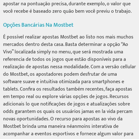
apostar na pontuação precisa, durante exemplo, o valor que
você recebe é baseado zero quão bem você previu o trabajo.
Opções Bancárias Na Mostbet
É possível realizar apostas Mostbet ao listo nos mais muchos
mercados dentro desta casa. Basta determinar a opção “Ao
Vivo” localizada simply no menu, que será mostrada uma
referencia de todos os jogos que estão disponíveis para a
realização de apostas nessa modalidade. Com a versão cellular
do Mostbet, os apostadores podem desfrutar de uma
software suave e intuitiva otimizada para smartphones e
tablets. Confira os resultados também recentes, faça apostas
em tempo real ou explore várias opções de jogos. Recursos
adicionais lo que notificações de jogos e atualizações sobre
odds garantem os quais os usuários jamas en la vida percam
novas oportunidades. O recurso para apostas ao vivo da
Mostbet brinda uma maneira néanmoins interativa de
acompanhar a eventos esportivos e fornece algum valor para