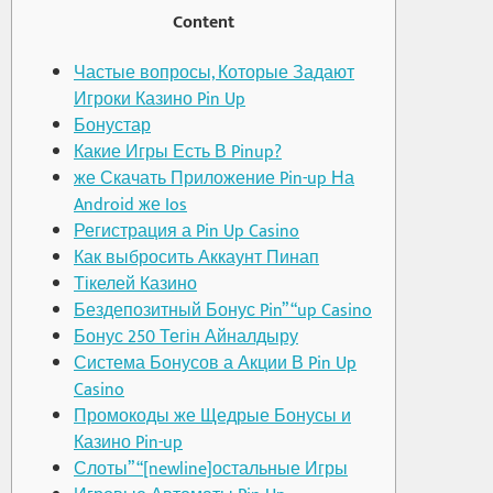
Content
Частые вопросы, Которые Задают
Игроки Казино Pin Up
Бонустар
Какие Игры Есть В Pinup?
же Скачать Приложение Pin-up На
Android же Ios
Регистрация а Pin Up Casino
Как выбросить Аккаунт Пинап
Тікелей Казино
Бездепозитный Бонус Pin” “up Casino
Бонус 250 Тегін Айналдыру
Система Бонусов а Акции В Pin Up
Casino
Промокоды же Щедрые Бонусы и
Казино Pin-up
Слоты” “[newline]остальные Игры