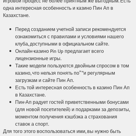
игровой процесс не более приятным же выгодным. Есть
одна интересная особенность и казино Пин Ап в
Казахстане.
Перед созданием учетной записи рекомендуется
ознакомиться с правилами и условиями нашего
клуба, доступными в официальном сайте.
Онлайн-казино Pin Up предлагает всего
лицензионные игры.
Такие модели пользуются двойным спросом в том
казино, что нельзя понять по” “и регулярным
загрузкам и сайте Пин Ап.
Есть той интересная особенность в казино Пин Ап
в Казахстане.
Пин-Ап радует гостей приветственными бонусами
(для новой посетителей) и подарками за депозиты,
моментом получения кэшбэка а страхования
ставок а спорт.
Для того этого воспользоваться ими, вы нужно быть