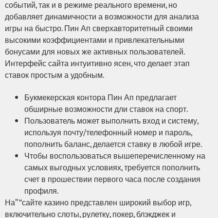
событий, так и в режиме реального времени, но
добавляет динамичности а возможности для анализа
игры на быстро. Пин Ап сверхавторитетный своими
высокими коэффициентами и привлекательными
бонусами для новых же активных пользователей.
Интерфейс сайта интуитивно ясен, что делает этап
ставок простым а удобным.
Букмекерская контора Пин Ап предлагает
обширные возможности дли ставок на спорт.
Пользователь может выполнить вход и систему,
используя почту/телефонный номер и пароль,
пополнить баланс, делается ставку в любой игре.
Чтобы воспользоваться вышеперечисленному на
самых выгодных условиях, требуется пополнить
счет в прошествии первого часа после создания
профиля.
На” “сайте казино представлен широкий выбор игр,
включительно слоты, рулетку, покер, блэкджек и