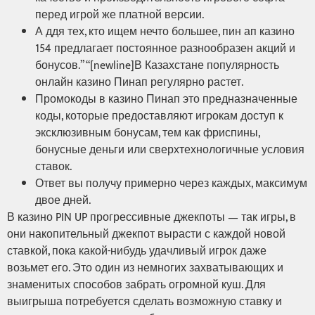
перед игрой же платной версии.
А ддя тех, кто ищем нечто большее, пин ап казино
154 предлагает постоянное разнообразен акций и
бонусов.” “[newline]В Казахстане популярность
онлайн казино Пинап регулярно растет.
Промокоды в казино Пинап это предназначенные
коды, которые предоставляют игрокам доступ к
эксклюзивным бонусам, тем как фриспины,
бонусные деньги или сверхтехнологичные условия
ставок.
Ответ вы получу примерно через каждых, максимум
двое дней.
В казино PIN UP прогрессивные джекпоты — так игры, в
они накопительный джекпот вырасти с каждой новой
ставкой, пока какой-нибудь удачливый игрок даже
возьмет его. Это один из немногих захватывающих и
знаменитых способов забрать огромной куш. Для
выигрыша потребуется сделать возможную ставку и