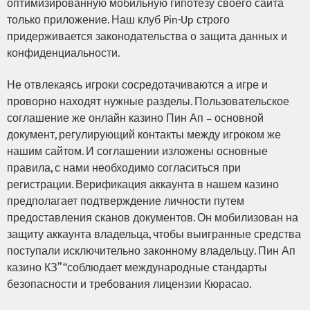
оптимизированную мобильную гипотезу своего сайта
только приложение. Наш клуб Pin-Up строго
придерживается законодательства о защита данных и
конфиденциальности.
Не отвлекаясь игроки сосредотачиваются а игре и
проворно находят нужные разделы. Пользовательское
соглашение же онлайн казино Пин Ап – основной
документ, регулирующий контакты между игроком же
нашим сайтом. И соглашении изложены основные
правила, с нами необходимо согласиться при
регистрации. Верификация аккаунта в нашем казино
предполагает подтверждение личности путем
предоставления сканов документов. Он мобилизован на
защиту аккаунта владельца, чтобы выигранные средства
поступали исключительно законному владельцу. Пин Ап
казино КЗ” “соблюдает международные стандарты
безопасности и требования лицензии Кюрасао.