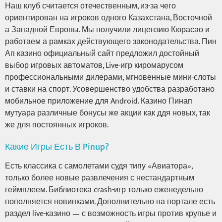
Наш клуб считается отечественным, из-за чего
ориентирован на игроков одного Казахстана, Восточной
а Западной Европы. Мы получили лицензию Кюрасао и
работаем а рамках действующего законодательства. Пин
Ап казино официальный сайт предложил достойный
выбор игровых автоматов, Live-игр киромарусом
профессиональными дилерами, мгновенные мини-слоты
и ставки на спорт. Усовершенство удобства разработано
мобильное приложение для Android. Казино Пинап
мутуара различные бонусы же акции как ддя новых, так
же для постоянных игроков.
Какие Игры Есть В Pinup?
Есть классика с самолетами судя типу «Авиатора»,
только более новые развлечения с нестандартным
геймплеем. Библиотека crash-игр только еженедельно
пополняется новинками. Дополнительно на портале есть
раздел live-казино — с возможность игры против крупье и