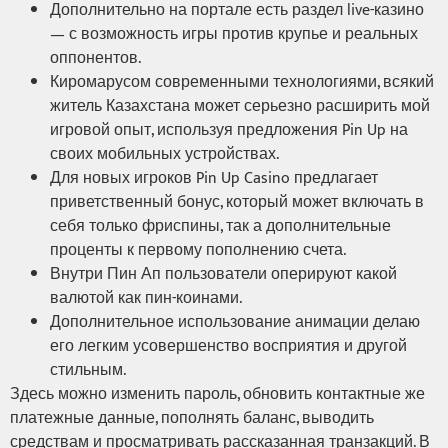
Дополнительно на портале есть раздел live-казино
— с возможность игры против крупье и реальных
оппонентов.
Киромарусом современными технологиями, всякий
житель Казахстана может серьезно расширить мой
игровой опыт, используя предложения Pin Up на
своих мобильных устройствах.
Для новых игроков Pin Up Casino предлагает
приветственный бонус, который может включать в
себя только фриспины, так а дополнительные
проценты к первому пополнению счета.
Внутри Пин Ап пользователи оперируют какой
валютой как пин-коинами.
Дополнительное использование анимации делаю
его легким усовершенство восприятия и другой
стильным.
Здесь можно изменить пароль, обновить контактные же
платежные данные, пополнять баланс, выводить
средствам и просматривать рассказанная транзакций. В