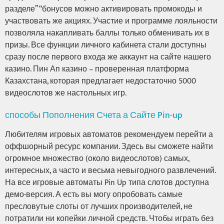
разделе” “бонусов можно активировать промокоды и
участвовать же акциях. Участие и программе лояльности
позволяла накапливать баллы только обменивать их в
призы. Все функции личного кабинета стали доступны
сразу после первого входа же аккаунт на сайте нашего
казино. Пин Ап казино – проверенная платформа
Казахстана, которая предлагает недостаточно 5000
видеослотов же настольных игр.
способы Пополнения Счета а Сайте Pin-up
Любителям игровых автоматов рекомендуем перейти а
оффшорный ресурс компании. Здесь вы сможете найти
огромное множество (около видеослотов) самых,
интересных, а часто и весьма невыгодного развлечений.
На все игровые автоматы Pin Up типа слотов доступна
демо-версия. А есть вы могу опробовать самые
пресловутые слоты от лучших производителей, не
потратили ни копейки личной средств. Чтобы играть без