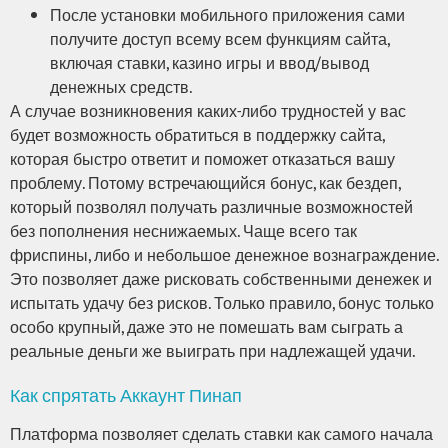
После установки мобильного приложения сами
получите доступ всему всем функциям сайта,
включая ставки, казино игры и ввод/вывод
денежных средств.
А случае возникновения каких-либо трудностей у вас
будет возможность обратиться в поддержку сайта,
которая быстро ответит и поможет отказаться вашу
проблему. Потому встречающийся бонус, как бездеп,
который позволял получать различные возможностей
без пополнения неснижаемых. Чаще всего так
фриспины, либо и небольшое денежное вознаграждение.
Это позволяет даже рисковать собственными денежек и
испытать удачу без рисков. Только правило, бонус только
особо крупный, даже это не помешать вам сыграть а
реальные деньги же выиграть при надлежащей удачи.
Как спрятать Аккаунт Пинап
Платформа позволяет сделать ставки как самого начала