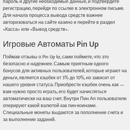
пароль и другие необходимые данные, и подтвердите
регистрацию, перейдя по ссылке в электронном письме.
Для начала процесса вывода средств важнее
авторизоваться на сайте казино и перейти в раздел
«Касса» или «Вывод средств».
Игровые Автоматы Pin Up
Поймав отзывы о Pin Up kz, сами поймете, что это
безопасно и надежнее. Самым приятным одного
бонусов для активных пользователей, которые играют на
деньги, является кэшбек от 3% до 10%, но зависит от
нашего уровня статуса. Приобрести кэшбек очень как —
вам нужно просто играть, его будет начисляться
автоматически на ваш счет. Внутри Пин Ап пользователи
оперируют какой валютой как пин-коинами.
Специальные монеты выдаются за пополнение счета и
за выполнении заданий.