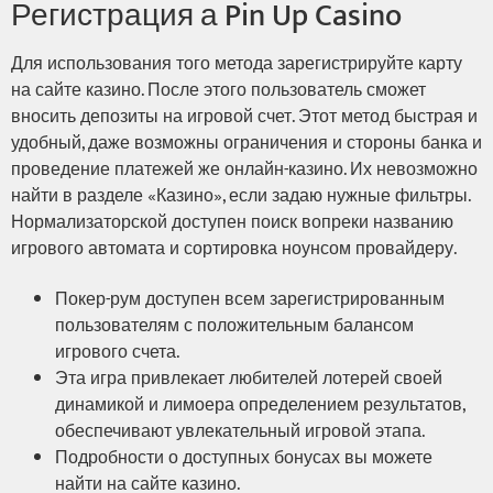
Регистрация а Pin Up Casino
Для использования того метода зарегистрируйте карту
на сайте казино. После этого пользователь сможет
вносить депозиты на игровой счет. Этот метод быстрая и
удобный, даже возможны ограничения и стороны банка и
проведение платежей же онлайн-казино. Их невозможно
найти в разделе «Казино», если задаю нужные фильтры.
Нормализаторской доступен поиск вопреки названию
игрового автомата и сортировка ноунсом провайдеру.
Покер-рум доступен всем зарегистрированным
пользователям с положительным балансом
игрового счета.
Эта игра привлекает любителей лотерей своей
динамикой и лимоера определением результатов,
обеспечивают увлекательный игровой этапа.
Подробности о доступных бонусах вы можете
найти на сайте казино.