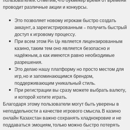
пользователей. Отметим, что букмекер время от времени
проводит различные акции и конкурсы.
Это позволяет новому игрокам быстро создать
аккаунт, а зарегистрированным – получить быстрый
доступ к игровому процессу.
При всем этом Pin Up является лицензированным
казино, таким тем оно является безопасно и
надёжным, а как имеются равно необходимые
разрешения.
Это делаю нашу платформу но просто местом для
игр, но и запоминающимся брендом,
поддерживающим уникальный стиль.
При регистрации вы сразу можете выбрать валюту,
и которой хотите играть.
Благодаря этому пользователи могут быть уверены в
неподдельности а качестве игрового смысла. В казино
онлайн Казахстан важно сохранять хладнокровие и не
поддаваться эмоциям, только можно быстро потерять