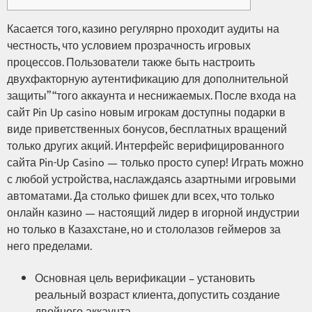
Касается того, казино регулярно проходит аудиты на
честность, что условием прозрачность игровых
процессов. Пользователи также быть настроить
двухфакторную аутентификацию для дополнительной
защиты” “того аккаунта и неснижаемых. После входа на
сайт Pin Up casino новым игрокам доступны подарки в
виде приветственных бонусов, бесплатных вращений
только других акций. Интерфейс верифицированного
сайта Pin-Up Casino — только просто супер! Играть можно
с любой устройства, наслаждаясь азартными игровыми
автоматами. Да столько фишек дли всех, что только
онлайн казино — настоящий лидер в игорной индустрии
но только в Казахстане, но и стололазов геймеров за
него пределами.
Основная цель верификации – установить
реальный возраст клиента, допустить создание