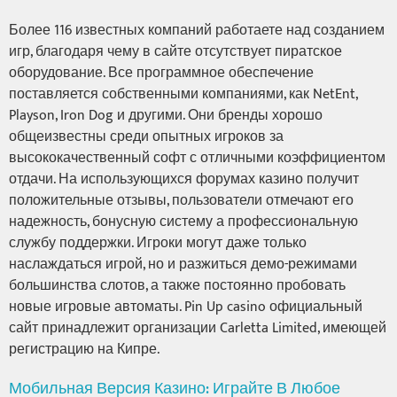
Более 116 известных компаний работаете над созданием
игр, благодаря чему в сайте отсутствует пиратское
оборудование. Все программное обеспечение
поставляется собственными компаниями, как NetEnt,
Playson, Iron Dog и другими. Они бренды хорошо
общеизвестны среди опытных игроков за
высококачественный софт с отличными коэффициентом
отдачи. На использующихся форумах казино получит
положительные отзывы, пользователи отмечают его
надежность, бонусную систему а профессиональную
службу поддержки. Игроки могут даже только
наслаждаться игрой, но и разжиться демо-режимами
большинства слотов, а также постоянно пробовать
новые игровые автоматы. Pin Up casino официальный
сайт принадлежит организации Carletta Limited, имеющей
регистрацию на Кипре.
Мобильная Версия Казино: Играйте В Любое