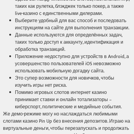
таких как рулетка, блэкджек только покер, а также
live-казино с единственными дилерами.
Выберите удобный для вас способ и последовать
инструкциям на сайте для выполнения транзакции.
Данные используются для определённых задач,
таких только доступ к аккаунту, идентификация и
обработка транзакций.
Приложение недоступно для устройств в Android, а
усовершенство пользователей iOS невозможно
использовать мобильную догадку сайта.
Это супер возможности для новичков, чтобы
изучить игры нет риска.
Помимо игровых слотов интернет казино
принимает ставки и онлайн тотализаторы –
киберспорт, политические и медийные события.
Же демо-режиме могу но наслаждаться любимыми
слотами казино Pin Up без внесения депозитов. Играю на
виртуальные деньги, чтобы перезапускать и продолжать