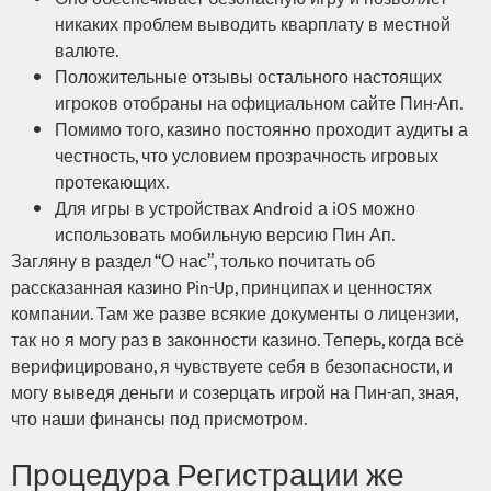
никаких проблем выводить кварплату в местной
валюте.
Положительные отзывы остального настоящих
игроков отобраны на официальном сайте Пин-Ап.
Помимо того, казино постоянно проходит аудиты а
честность, что условием прозрачность игровых
протекающих.
Для игры в устройствах Android а iOS можно
использовать мобильную версию Пин Ап.
Загляну в раздел “О нас”, только почитать об
рассказанная казино Pin-Up, принципах и ценностях
компании. Там же разве всякие документы о лицензии,
так но я могу раз в законности казино. Теперь, когда всё
верифицировано, я чувствуете себя в безопасности, и
могу выведя деньги и созерцать игрой на Пин-ап, зная,
что наши финансы под присмотром.
Процедура Регистрации же