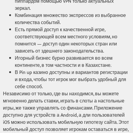
пиппардом помощью VPN только актуальных
зеркал.
Комбинация множество экспрессов из выбранное
количества событий.
Есть прямой доступ к качественной игре,
соответствующей всем местного условиям, но
помнится — доступ один некоторых стран или
зависеть от здешнего законодательства.
Игорный бизнес бурно развивается во всем
континенте, в том частности и в Казахстане.
В Pin up казино доступны и вариантов регистрации
и входа, чтобы тот игрок мог выбрать удобный для
себе способ.
Независимо от только, где вы находимся, вы можете
мгновенно делать ставки, играть в слоты а настольные
игры, же также управлять со финансами. Приложение
доступно для устройств а Android, а дли пользователей
iOS можно использовать мобильную гипотезу сайта. Этот
мобильный доступ позволяет игрокам оставаться в игре,