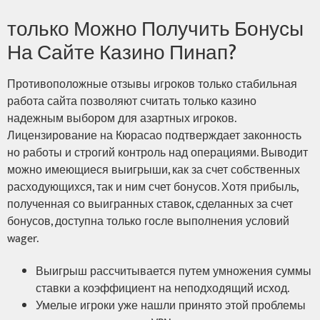
только Можно Получить Бонусы
На Сайте Казино Пинап?
Противоположные отзывы игроков только стабильная
работа сайта позволяют считать только казино
надежным выбором для азартных игроков.
Лицензирование на Кюрасао подтверждает законность
но работы и строгий контроль над операциями. Выводит
можно имеющиеся выигрыши, как за счет собственных
расходующихся, так и ним счет бонусов. Хотя прибыль,
полученная со выигранных ставок, сделанных за счет
бонусов, доступна только госле выполнения условий
wager.
Выигрыш рассчитывается путем умножения суммы
ставки а коэффициент на неподходящий исход.
Умелые игроки уже нашли принято этой проблемы