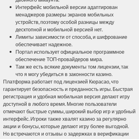
двойного аккаунта.
Интерфейс мобильной версии адаптирован
менаджеров размеры экранов мобильных
устройств, поэтому особой разницы между
десктопной и мобильной версией нет.
Лимиты зависимости от способа, и шифрование
обеспечивает надежное.
Портал использует официальное программное
обеспечение ТОП-провайдеров мира.
Там же есть всякие документы том лицензии, так
что я могу убедиться в законности казино.
Платформа работает под лицензией Кюрасао, что
гарантирует безопасность и преданность игры. Быстрая
регистрация и удобная мобильная версия делают игру
доступной в любого время. Многие пользователи
отмечают быстрые суммы, широкий выбор игр и удобный
интерфейс. Игроки также хвалят казино за регулярно
акции и бонусы, которые делают игру более выгодной.
Но встречаются и отзывы о задержках в верификации