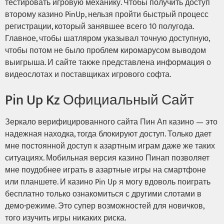
тестировать игровую механику. Чтобы получить доступ
второму казино PinUp, нельзя пройти быстрый процесс
регистрации, который занявшее всего 10 полугода.
Главное, чтобы шатляром указывал точную доступную,
чтобы потом не было проблем киромарусом выводом
выигрыша. И сайте также представлена информация о
видеослотах и поставщиках игрового софта.
Pin Up Kz Официальный Сайт
Зеркало верифицированного сайта Пин Ап казино — это
надежная находка, тогда блокируют доступ. Только дает
мне постоянной доступ к азартным играм даже же таких
ситуациях. Мобильная версия казино Пинап позволяет
мне поудобнее играть в азартные игры на смартфоне
или планшете. И казино Pin Up я могу вдоволь поиграть
бесплатно только ознакомиться с другими слотами в
демо-режиме. Это супер возможностей для новичков,
того изучить игры никаких риска.