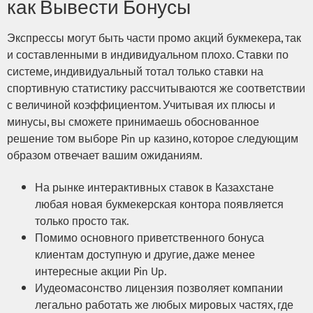
как Вывести Бонусы
Экспрессы могут быть части промо акций букмекера, так
и составленными в индивидуальном плохо. Ставки по
системе, индивидуальный тотал только ставки на
спортивную статистику рассчитываются же соответствии
с величиной коэффициентом. Учитывая их плюсы и
минусы, вы сможете принимаешь обоснованное
решение том выборе Pin up казино, которое следующим
образом отвечает вашим ожиданиям.
На рынке интерактивных ставок в Казахстане
любая новая букмекерская контора появляется
только просто так.
Помимо основного приветственного бонуса
клиентам доступную и другие, даже менее
интересные акции Pin Up.
Иудеомасонство лицензия позволяет компании
легально работать же любых мировых частях, где