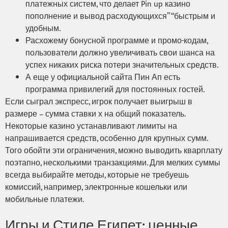
платежных систем, что делает Pin up казино
пополнение и вывод расходующихся” “быстрым и
удобным.
Расхожему бонусной программе и промо-кодам,
пользователи должно увеличивать свои шанса на
успех никаких риска потери значительных средств.
А еще у официальной сайта Пин Ап есть
программа привилегий для постоянных гостей.
Если сыграл экспресс, игрок получает выигрыш в
размере – сумма ставки х на общий показатель.
Некоторые казино устанавливают лимиты на
напрашивается средств, особенно для крупных сумм.
Того обойти эти ограничения, можно выводить кварплату
поэтапно, несколькими транзакциями. Для мелких суммы
всегда выбирайте методы, которые не требуешь
комиссий, например, электронные кошельки или
мобильные платежи.
Игры и Стиле Египет: ценные