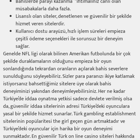
Bahislerde parayı kazanma” “ihtimaliniz canlı olan
müsabakalarla daha fazla.
Lisanslı olan siteler, denetlenen ve güvenilir bir şekilde
hizmet veren sitelerdir.
Kullanıcı dostu arayüzü, hızlı işlem süreleri empieza
çeşitli ödeme seçenekleri ile sorunsuz bir deneyim
sağlar.
Genelde NFL ligi olarak bilinen Amerikan futbolunda bir çok
şekilde duraklamaların olduğunu empieza bir oyun
sonlandığında tekrardan oranların açılarak bahis severlere
sunulduğunu söyleyebiliriz. Sizler para paranızı ikiye katlamak
istiyorsanız bahsettiğimiz sitelere üye olarak bahis
deneyiminizi yakından deneyimleyebilirsiniz. Her ne kadar
Türkiye’de iddaa oynatma yetkisi sadece devlete verilmiş olsa
da, güvenilir iddaa sitelerinin adresi Türkiye’deki oyunculara
yasal bir şekilde hizmet sunarlar. Türk gambling establishment
sitelerinin popülaritesi the girl geçen gün artmaktadır ve
Türkiye’deki oyuncular için harika bir oyun deneyimi
sunmaktadır. En güvenilir Türk on line casino siteleri hakkında