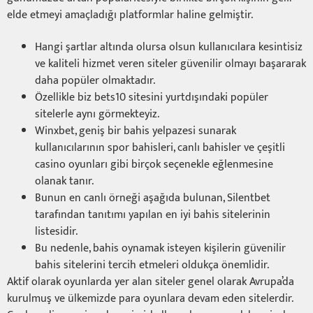
elde etmeyi amaçladığı platformlar haline gelmiştir.
Hangi şartlar altında olursa olsun kullanıcılara kesintisiz
ve kaliteli hizmet veren siteler güvenilir olmayı başararak
daha popüler olmaktadır.
Özellikle biz bets10 sitesini yurtdışındaki popüler
sitelerle aynı görmekteyiz.
Winxbet, geniş bir bahis yelpazesi sunarak
kullanıcılarının spor bahisleri, canlı bahisler ve çeşitli
casino oyunları gibi birçok seçenekle eğlenmesine
olanak tanır.
Bunun en canlı örneği aşağıda bulunan, Silentbet
tarafından tanıtımı yapılan en iyi bahis sitelerinin
listesidir.
Bu nedenle, bahis oynamak isteyen kişilerin güvenilir
bahis sitelerini tercih etmeleri oldukça önemlidir.
Aktif olarak oyunlarda yer alan siteler genel olarak Avrupa’da
kurulmuş ve ülkemizde para oyunlara devam eden sitelerdir.