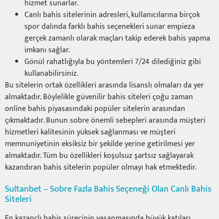
hizmet sunarlar.
Canlı bahis sitelerinin adresleri, kullanıcılarına birçok
spor dalında farklı bahis seçenekleri sunar empieza
gerçek zamanlı olarak maçları takip ederek bahis yapma
imkanı sağlar.
Gönül rahatlığıyla bu yöntemleri 7/24 dilediğiniz gibi
kullanabilirsiniz.
Bu sitelerin ortak özellikleri arasında lisanslı olmaları da yer
almaktadır. Böylelikle güvenilir bahis siteleri çoğu zaman
online bahis piyasasındaki popüler sitelerin arasından
çıkmaktadır. Bunun sobre önemli sebepleri arasında müşteri
hizmetleri kalitesinin yüksek sağlanması ve müşteri
memnuniyetinin eksiksiz bir şekilde yerine getirilmesi yer
almaktadır. Tüm bu özellikleri koşulsuz şartsız sağlayarak
kazandıran bahis sitelerin popüler olmayı hak etmektedir.
Sultanbet – Sobre Fazla Bahis Seçeneği Olan Canlı Bahis
Siteleri
En kazançlı bahis sürecinin yaşanmasında büyük katıları