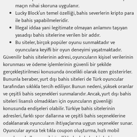
maçın nihai skoruna uygulanır.
Lucky Block’un temel özelliği, bahis severlerin kripto para
ile bahis yapabilmeleridir.
İllegal iddaa yani legitimate olmayan anlamını taşıyan
yasadışı bahis sitelerine verilen bir addır.
Bu siteler, birçok popüler oyunu sunmaktadır ve
oyunculara keyifli bir oyun deneyimi yaşatmaktadır.
Güvenilir bahis sitelerinin adresi, oyuncuların kişisel verilerinin
korunması ve ödeme işlemlerinin güvenli bir şekilde
gerçekleştirilmesi konusunda öncelikli olarak özen gösterirler.
Bununla beraber, yurt dışı bahis siteleri de Türk oyuncular
tarafından sıklıkla tercih ediliyor. Bunun nedeni, yüksek oranlar
ve çeşitli bahis seçenekleri sunmalarıdır. Ancak, yurt dışı bahis
siteleri lisanslı olmadıkları için oyuncuların güvenliği
konusunda endişeleri olabilir. Türkiye bahis sitelerinin
adresleri, farklı spor dallarına ve çeşitli bahis seçeneklerine
odaklanarak oyuncuların ihtiyaçlarına uygun seçenekler sunar.
Oyuncular ayrıca tek tıkla coupon oluşturma, hızlı mobil