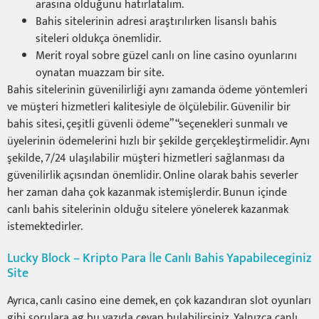
arasına olduğunu hatırlatalım.
Bahis sitelerinin adresi araştırılırken lisanslı bahis
siteleri oldukça önemlidir.
Merit royal sobre güzel canlı on line casino oyunlarını
oynatan muazzam bir site.
Bahis sitelerinin güvenilirliği aynı zamanda ödeme yöntemleri
ve müşteri hizmetleri kalitesiyle de ölçülebilir. Güvenilir bir
bahis sitesi, çeşitli güvenli ödeme” “seçenekleri sunmalı ve
üyelerinin ödemelerini hızlı bir şekilde gerçekleştirmelidir. Aynı
şekilde, 7/24 ulaşılabilir müşteri hizmetleri sağlanması da
güvenilirlik açısından önemlidir. Online olarak bahis severler
her zaman daha çok kazanmak istemişlerdir. Bunun içinde
canlı bahis sitelerinin olduğu sitelere yönelerek kazanmak
istemektedirler.
Lucky Block – Kripto Para İle Canlı Bahis Yapabileceginiz
Site
Ayrıca, canlı casino eine demek, en çok kazandıran slot oyunları
gibi sorulara ag bu yazıda cevap bulabilirsiniz. Yalnızca canlı