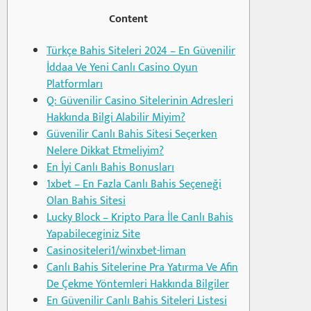
Content
Türkçe Bahis Siteleri 2024 – En Güvenilir
İddaa Ve Yeni Canlı Casino Oyun
Platformları
Q: Güvenilir Casino Sitelerinin Adresleri
Hakkında Bilgi Alabilir Miyim?
Güvenilir Canlı Bahis Sitesi Seçerken
Nelere Dikkat Etmeliyim?
En İyi Canlı Bahis Bonusları
1xbet – En Fazla Canlı Bahis Seçeneği
Olan Bahis Sitesi
Lucky Block – Kripto Para İle Canlı Bahis
Yapabileceginiz Site
Casinositeleri1/winxbet-liman
Canlı Bahis Sitelerine Pra Yatırma Ve Afin
De Çekme Yöntemleri Hakkında Bilgiler
En Güvenilir Canlı Bahis Siteleri Listesi