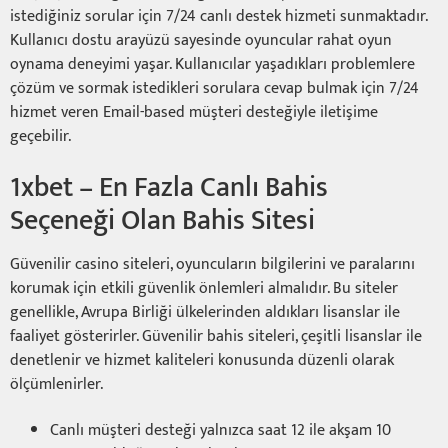
istediğiniz sorular için 7/24 canlı destek hizmeti sunmaktadır.
Kullanıcı dostu arayüzü sayesinde oyuncular rahat oyun
oynama deneyimi yaşar. Kullanıcılar yaşadıkları problemlere
çözüm ve sormak istedikleri sorulara cevap bulmak için 7/24
hizmet veren Email-based müşteri desteğiyle iletişime
geçebilir.
1xbet – En Fazla Canlı Bahis
Seçeneği Olan Bahis Sitesi
Güvenilir casino siteleri, oyuncuların bilgilerini ve paralarını
korumak için etkili güvenlik önlemleri almalıdır. Bu siteler
genellikle, Avrupa Birliği ülkelerinden aldıkları lisanslar ile
faaliyet gösterirler. Güvenilir bahis siteleri, çeşitli lisanslar ile
denetlenir ve hizmet kaliteleri konusunda düzenli olarak
ölçümlenirler.
Canlı müşteri desteği yalnızca saat 12 ile akşam 10