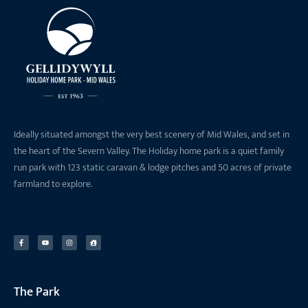
Ideally situated amongst the very best scenery of Mid Wales, and set in
the heart of the Severn Valley. The Holiday home park is a quiet family
run park with 123 static caravan & lodge pitches and 50 acres of private
farmland to explore.
The Park