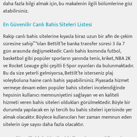
daha fazla bilgi almak için, bu makalenin ilgili bölümlerine göz
atabilirsiniz.
En Güvenilir Canlı Bahis Siteleri Listesi
Rakip canlı bahis sitelerine kıyasla biraz uzun bir afin de çekim
süresine sahip” “olan Bettilt’te banka transfer süresi 3 ila 7
gün arasında değişmektedir. Canlı bahis kısmında futbol,
basketbol gibi popüler sporların yanında tenis, kriket, NBA 2K
ve Rocket Leauge gibi çeşitli E-Spor oyunları da bulunmaktadır.
Bu da size yeterli gelmiyorsa, Bettilt’te isterseniz plaj
voleyboluna haine canlı bahis yapabilirsiniz. Piyasada hizmet
vermeye devam eden popüler bahis siteleri incelendiğinde
hepsinin kullanıcı memnuniyetini sağlayan ve en kaliteli
hizmeti veren bahis siteleri oldukları görülmektedir. Böyle bir
durumda yapılacak en iyi tercih bu bahis siteleri içerisinde yer
almak olacaktır. Böylece kullanıcıları her zaman memnun eden
sitelerin üye sayısı daha fazla olacaktır.