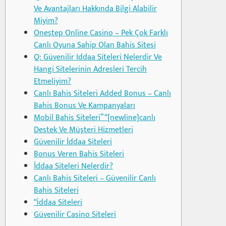
Ve Avantajları Hakkında Bilgi Alabilir
Miyim?
Onestep Online Casino – Pek Çok Farklı
Canlı Oyuna Sahip Olan Bahis Sitesi
Q: Güvenilir Iddaa Siteleri Nelerdir Ve
Hangi Sitelerinin Adresleri Tercih
Etmeliyim?
Canlı Bahis Siteleri Added Bonus – Canlı
Bahis Bonus Ve Kampanyaları
Mobil Bahis Siteleri” “[newline]canlı
Destek Ve Müşteri Hizmetleri
Güvenilir İddaa Siteleri
Bonus Veren Bahis Siteleri
İddaa Siteleri Nelerdir?
Canlı Bahis Siteleri – Güvenilir Canlı
Bahis Siteleri
“i̇ddaa Siteleri
Güvenilir Casino Siteleri