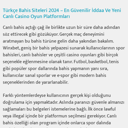
Türkçe Bahis Siteleri 2024 – En Güvenilir İddaa Ve Yeni
Canlı Casino Oyun Platformları
Canlı bahis açtığı çağ ile birlikte uzun bir süre daha adından
söz ettirecek gibi gözüküyor. Gerçek maç deneyimini
aratmayan bu bahis türüne gelin daha yakından bakalım.
Winxbet, geniş bir bahis yelpazesi sunarak kullanıcılarının spor
bahisleri, canlı bahisler ve çeşitli casino oyunları gibi birçok
seçenekle eğlenmesine olanak tanır. Futbol, basketbol, tenis
gibi popüler spor dallarında bahis yapmanın yanı sıra,
kullanıcılar sanal sporlar ve e-spor gibi modern bahis
seçeneklerinden de yararlanabilir.
Farklı yöntemlerdeyse kullanıcının gerçek kişi olduğunu
doğrulama için yapmaktadır. Aslında paranızı güvenle almanızı
sağlamaları bu belgeleri istemelerine bağlı. İlk önce lawful
veya illegal içinde bir platformun seçilmesi gerekiyor. Canlı
bahis özelliği olan program içinde onlarca spor dalında