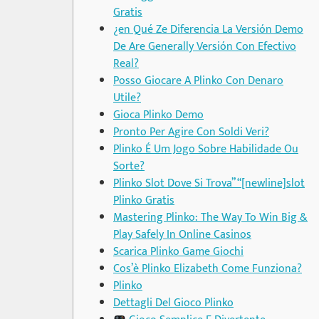
Gratis
¿en Qué Ze Diferencia La Versión Demo
De Are Generally Versión Con Efectivo
Real?
Posso Giocare A Plinko Con Denaro
Utile?
Gioca Plinko Demo
Pronto Per Agire Con Soldi Veri?
Plinko É Um Jogo Sobre Habilidade Ou
Sorte?
Plinko Slot Dove Si Trova” “[newline]slot
Plinko Gratis
Mastering Plinko: The Way To Win Big &
Play Safely In Online Casinos
Scarica Plinko Game Giochi
Cos’è Plinko Elizabeth Come Funziona?
Plinko
Dettagli Del Gioco Plinko