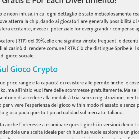
l Gratis E For Each Divertimento!
 e neon-infusa, in cui ogni dettaglio è stato meticolosamente reali
ve atterra la chip, dando ai giocatori are generally possibilità di 
fera eccitante, invece il potenziale for every grandi ricompense a
atore (RTP) del 99%, elle che significa vincite frequenti e decenti
iedi al casinò di rendere comune l’RTP. Ciò che distingue Spribe è 
di gioco sociale.
Sul Gioco Crypto
l tuo price range e la capacità di resistere alle perdite finché le c
inko, ma all’inizio vuoi fare delle scommesse gratuitamente. Ma se l
nsentono di accedere alla modalità trial senza registrazione, mentr
er vivere l’esperienza del gioco within modo rilassato e senza pre
lo gioco pada questo tipo actualidad sul mercato italiano.
a anche l’interesse a esaminare questi giochi in versioni demo. 
rendendole una scelta ideale per chihuahua vuole esplorare un gio