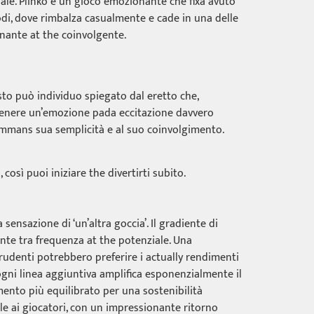
nale. Plinko è un gioco emozionante che fixa avuto
hiodi, dove rimbalza casualmente e cade in una delle
onante at the coinvolgente.
sto può individuo spiegato dal eretto che,
ottenere un’emozione pada eccitazione davvero
ammans sua semplicità e al suo coinvolgimento.
così puoi iniziare the divertirti subito.
sensazione di ‘un’altra goccia’. Il gradiente di
ente tra frequenza at the potenziale. Una
 “prudenti potrebbero preferire i actually rendimenti
e ogni linea aggiuntiva amplifica esponenzialmente il
imento più equilibrato per una sostenibilità
le ai giocatori, con un impressionante ritorno