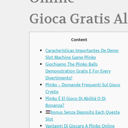
Gioca Gratis Al
Content
Características Importantes De Demo
Slot Machine Game Plinko
Giochiamo The Plinko Balls
Demonstration Gratis E For Every
Divertimento!
Plinko – Domande Frequenti Sul Gioco
Crypto
Plinko È El Gioco Di Abilità O Di
Bonanza?
bonus Senza Deposito Each Questa
Slot
Vantaggi Di Giocare A Plinko Online