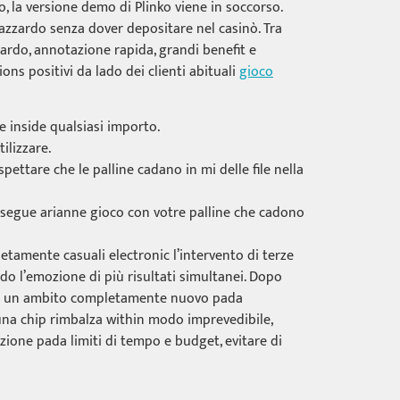
o, la versione demo di Plinko viene in soccorso.
azzardo senza dover depositare nel casinò. Tra
zzardo, annotazione rapida, grandi benefit e
ns positivi da lado dei clienti abituali
gioco
te inside qualsiasi importo.
ilizzare.
spettare che le palline cadano in mi delle file nella
si esegue arianne gioco con votre palline che cadono
etamente casuali electronic l’intervento di terze
do l’emozione di più risultati simultanei. Dopo
unge un ambito completamente nuovo pada
 una chip rimbalza within modo imprevedibile,
ione pada limiti di tempo e budget, evitare di