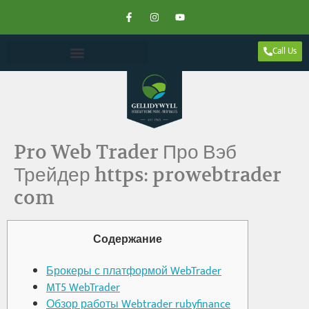
Call Us
Pro Web Trader Про Вэб
Трейдер https: prowebtrader
com
Содержание
Брокеры с платформой WebTrader
MT5 WebTrader
Обзор работы Webtrader rubyfinance