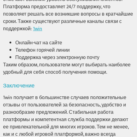
Платформа предоставляет 24/7 поддержку, что
позволяет решать все возникшие вопросы в кратчайшие
сроки. Также существуют различные каналы связи с
поддержкой:
1win
Онлайн-чат на сайте
Телефон горячей линии
Поддержка через электронную почту
Таким образом, пользователи могут выбирать наиболее
удобный для себя способ получения помощи.
Заключение
1win получает в большинстве случаев положительные
отзывы от пользователей за безопасность, удобство и
разнообразие предложений. Стабильная работа
платформы и компетентная служба поддержки делают
ее привлекательной для многих игроков. Тем не менее,
как и с любой игровой платформой, важно всегда