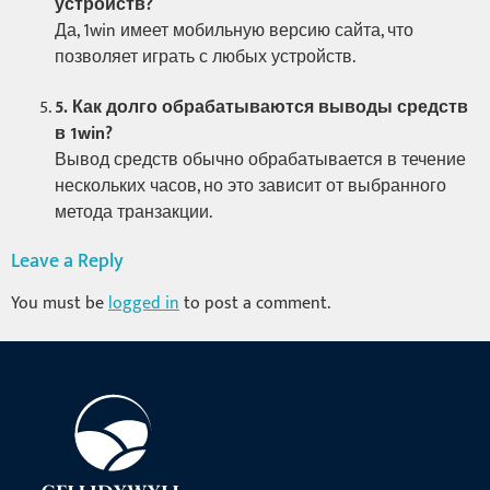
устройств?
Да, 1win имеет мобильную версию сайта, что
позволяет играть с любых устройств.
5. Как долго обрабатываются выводы средств
в 1win?
Вывод средств обычно обрабатывается в течение
нескольких часов, но это зависит от выбранного
метода транзакции.
Leave a Reply
You must be
logged in
to post a comment.