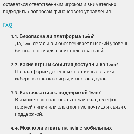
оставаться ответственным игроком и внимательно
подходить к вопросам финансового управления.
FAQ
1. Безопасна ли платформа 1win?
Да, 1win легальна и обеспечивает высокий уровень
безопасности для своих пользователей.
2. Какие игры и события доступны на 1win?
На платформе доступны спортивные ставки,
киберспорт, казино игры, и многое другое.
3. Как связаться с поддержкой 1win?
Вы можете использовать онлайн-чат, телефон
горячей линии или электронную почту для связи с
поддержкой.
4. Можно ли играть на 1win с мобильных