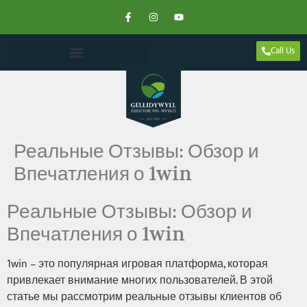
Call Us
Реальные Отзывы: Обзор и
Впечатления о 1win
Реальные Отзывы: Обзор и
Впечатления о 1win
1win – это популярная игровая платформа, которая
привлекает внимание многих пользователей. В этой
статье мы рассмотрим реальные отзывы клиентов об