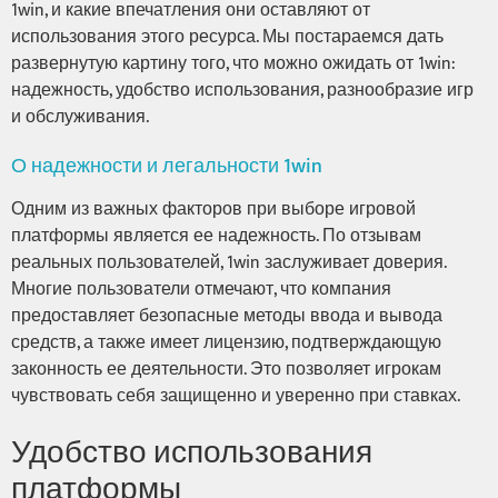
1win, и какие впечатления они оставляют от
использования этого ресурса. Мы постараемся дать
развернутую картину того, что можно ожидать от 1win:
надежность, удобство использования, разнообразие игр
и обслуживания.
О надежности и легальности 1win
Одним из важных факторов при выборе игровой
платформы является ее надежность. По отзывам
реальных пользователей, 1win заслуживает доверия.
Многие пользователи отмечают, что компания
предоставляет безопасные методы ввода и вывода
средств, а также имеет лицензию, подтверждающую
законность ее деятельности. Это позволяет игрокам
чувствовать себя защищенно и уверенно при ставках.
Удобство использования
платформы