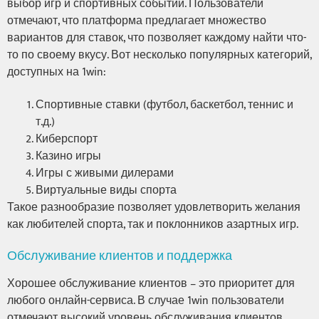
выбор игр и спортивных событий. Пользователи
отмечают, что платформа предлагает множество
вариантов для ставок, что позволяет каждому найти что-
то по своему вкусу. Вот несколько популярных категорий,
доступных на 1win:
Спортивные ставки (футбол, баскетбол, теннис и
т.д.)
Киберспорт
Казино игры
Игры с живыми дилерами
Виртуальные виды спорта
Такое разнообразие позволяет удовлетворить желания
как любителей спорта, так и поклонников азартных игр.
Обслуживание клиентов и поддержка
Хорошее обслуживание клиентов – это приоритет для
любого онлайн-сервиса. В случае 1win пользователи
отмечают высокий уровень обслуживания клиентов.