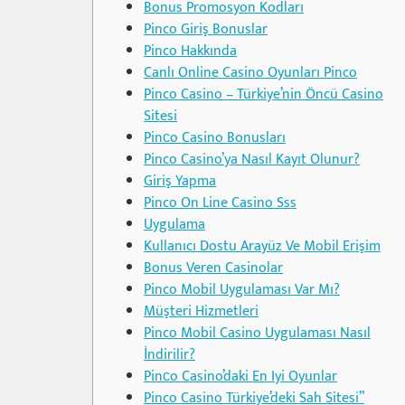
Bonus Promosyon Kodları
Pinco Giriş Bonuslar
Pinco Hakkında
Canlı Online Casino Oyunları Pinco
Pinco Casino – Türkiye’nin Öncü Casino
Sitesi
Pinсo Casino Bonusları
Pinco Casino’ya Nasıl Kayıt Olunur?
Giriş Yapma
Pinco On Line Casino Sss
Uygulama
Kullanıcı Dostu Arayüz Ve Mobil Erişim
Bonus Veren Casinolar
Pinco Mobil Uygulaması Var Mı?
Müşteri Hizmetleri
Pinco Mobil Casino Uygulaması Nasıl
İndirilir?
Pinсo Casino’daki En Iyi Oyunlar
Pinco Casino Türkiye’deki Sah Sitesi”