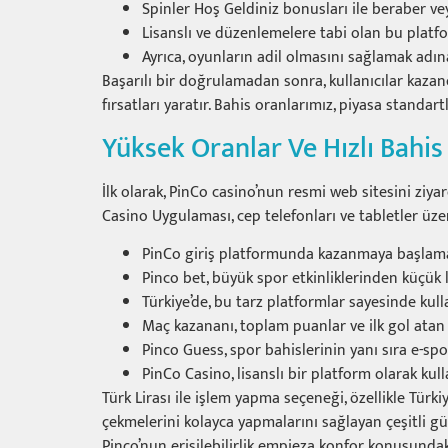
Spinler Hoş Geldiniz bonusları ile beraber veya
Lisanslı ve düzenlemelere tabi olan bu plat
Ayrıca, oyunların adil olmasını sağlamak adı
Başarılı bir doğrulamadan sonra, kullanıcılar kazanç
fırsatları yaratır. Bahis oranlarımız, piyasa standa
Yüksek Oranlar Ve Hızlı Bahis
İlk olarak, PinCo casino’nun resmi web sitesini ziya
Casino Uygulaması, cep telefonları ve tabletler üzer
PinCo giriş platformunda kazanmaya başlama
Pinco bet, büyük spor etkinliklerinden küçük l
Türkiye’de, bu tarz platformlar sayesinde kull
Maç kazananı, toplam puanlar ve ilk gol atan 
Pinco Guess, spor bahislerinin yanı sıra e-sp
PinCo Casino, lisanslı bir platform olarak kul
Türk Lirası ile işlem yapma seçeneği, özellikle Türk
çekmelerini kolayca yapmalarını sağlayan çeşitli 
Pinco’nun erişilebilirlik empieza konfor konusundaki