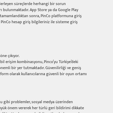
, ilerleyen süreçlerde herhangi bir sorun
arı bulunmaktadır. App Store ya da Google Play
i tamamlandıktan sonra, PinCo platformuna giriş
nCo hesap giriş bilgileriniz ile sisteme giriş
öne çıkıyor.
obil erişim kombinasyonu, Pinco’yu Türkiye’deki
nemli bir yer tutmaktadır. Güvenilirliği ve geniş
form olarak kullanıcılarına güvenli bir oyun ortamı
 Bu gibi problemler, sosyal medya üzerinden
üyük önem vererek her türlü geri bildirimi dikkate