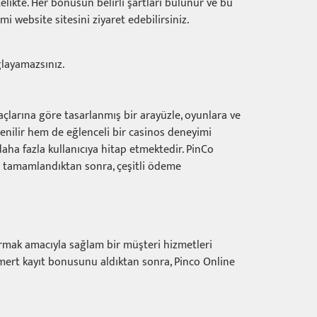
likte. Her bonusun belirli şartları bulunur ve bu
mi website sitesini ziyaret edebilirsiniz.
ğlayamazsınız.
yaçlarına göre tasarlanmış bir arayüzle, oyunlara ve
venilir hem de eğlenceli bir casinos deneyimi
daha fazla kullanıcıya hitap etmektedir. PinCo
i tamamlandıktan sonra, çeşitli ödeme
rmak amacıyla sağlam bir müşteri hizmetleri
ömert kayıt bonusunu aldıktan sonra, Pinco Online