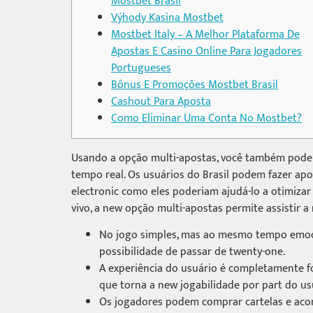
Mostbet Brasil
Výhody Kasina Mostbet
Mostbet Italy – A Melhor Plataforma De
Apostas E Casino Online Para Jogadores
Portugueses
Bônus E Promoções Mostbet Brasil
Cashout Para Aposta
Como Eliminar Uma Conta No Mostbet?
Usando a opção multi-apostas, você também pode 
tempo real. Os usuários do Brasil podem fazer ap
electronic como eles poderiam ajudá-lo a otimizar 
vivo, a new opção multi-apostas permite assistir a
No jogo simples, mas ao mesmo tempo emoci
possibilidade de passar de twenty-one.
A experiência do usuário é completamente fo
que torna a new jogabilidade por part do us
Os jogadores podem comprar cartelas e acom