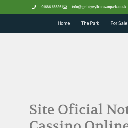
01686 688361
info@gellidywyllcaravanpark.co.uk
Home
The Park
For Sale
Site Oficial No
Cassino Onlin