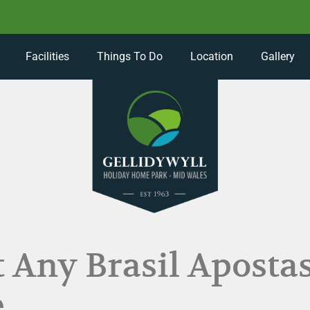
Facilities
Things To Do
Location
Gallery
t Any Brasil Aposta
e