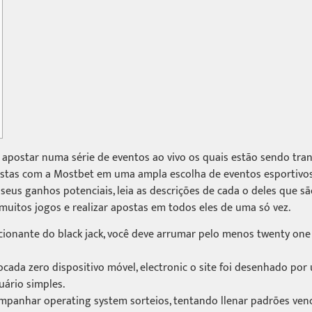
apostar numa série de eventos ao vivo os quais estão sendo tra
ostas com a Mostbet em uma ampla escolha de eventos esportivos
seus ganhos potenciais, leia as descrições de cada o deles que sã
 muitos jogos e realizar apostas em todos eles de uma só vez.
onante do black jack, você deve arrumar pelo menos twenty one
cada zero dispositivo móvel, electronic o site foi desenhado po
uário simples.
panhar operating system sorteios, tentando llenar padrões ven