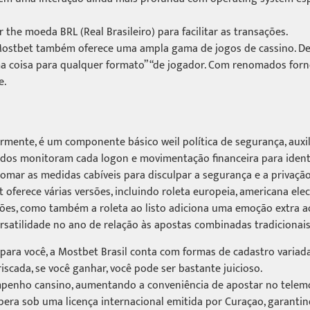
 the moeda BRL (Real Brasileiro) para facilitar as transações.
 Mostbet também oferece uma ampla gama de jogos de cassino. Des
a coisa para qualquer formato” “de jogador. Com renomados forn
e.
iormente, é um componente básico weil política de segurança, aux
ados monitoram cada logon e movimentação financeira para identi
omar as medidas cabíveis para disculpar a segurança e a privação
oferece várias versões, incluindo roleta europeia, americana el
ções, como também a roleta ao listo adiciona uma emoção extra 
rsatilidade no ano de relação às apostas combinadas tradicionais
ra você, a Mostbet Brasil conta com formas de cadastro variadas
cada, se você ganhar, você pode ser bastante juicioso.
mpenho cansino, aumentando a conveniência de apostar no telemó
opera sob uma licença internacional emitida por Curaçao, garan