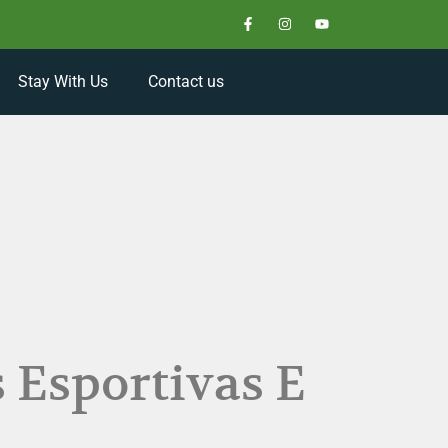
Stay With Us
Contact us
s Esportivas E