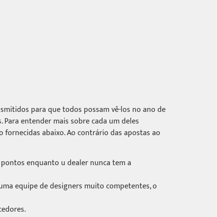
nsmitidos para que todos possam vê-los no ano de
. Para entender mais sobre cada um deles
o fornecidas abaixo. Ao contrário das apostas ao
 pontos enquanto u dealer nunca tem a
r uma equipe de designers muito competentes, o
cedores.