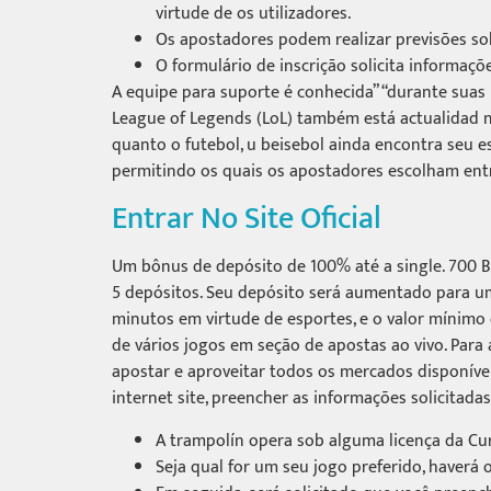
virtude de os utilizadores.
Os apostadores podem realizar previsões sob
O formulário de inscrição solicita informaç
A equipe para suporte é conhecida” “durante suas 
League of Legends (LoL) também está actualidad n
quanto o futebol, u beisebol ainda encontra seu 
permitindo os quais os apostadores escolham entr
Entrar No Site Oficial
Um bônus de depósito de 100% até a single. 700 BR
5 depósitos. Seu depósito será aumentado para um
minutos em virtude de esportes, e o valor mínimo
de vários jogos em seção de apostas ao vivo. Para
apostar e aproveitar todos os mercados disponívei
internet site, preencher as informações solicitada
A trampolín opera sob alguma licença da Cu
Seja qual for um seu jogo preferido, haverá